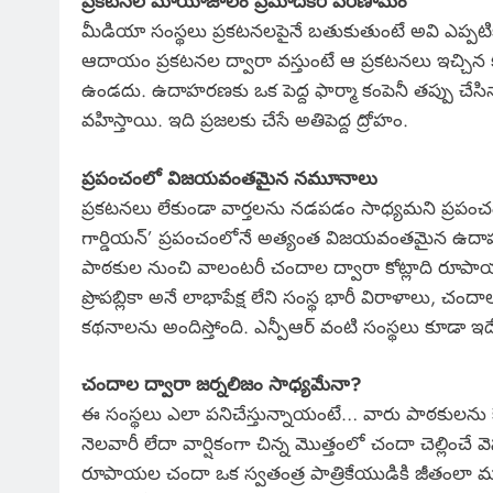
ప్రకటనల మాయాజాలం ప్రమాదకర పరిణామం
మీడియా సంస్థలు ప్రకటనలపైనే బతుకుతుంటే అవి ఎప్పటిక
ఆదాయం ప్రకటనల ద్వారా వస్తుంటే ఆ ప్రకటనలు ఇచ్చిన కం
ఉండదు. ఉదాహరణకు ఒక పెద్ద ఫార్మా కంపెనీ తప్పు చే
వహిస్తాయి. ఇది ప్రజలకు చేసే అతిపెద్ద ద్రోహం.
ప్రపంచంలో విజయవంతమైన నమూనాలు
ప్రకటనలు లేకుండా వార్తలను నడపడం సాధ్యమని ప్రపంచంలోన
గార్డియన్’ ప్రపంచంలోనే అత్యంత విజయవంతమైన ఉ
పాఠకుల నుంచి వాలంటరీ చందాల ద్వారా కోట్లాది రూపా
ప్రొపబ్లికా అనే లాభాపేక్ష లేని సంస్థ భారీ విరాళాలు, చంద
కథనాలను అందిస్తోంది. ఎన్పీఆర్ వంటి సంస్థలు కూడా ఇ
చందాల ద్వారా జర్నలిజం సాధ్యమేనా?
ఈ సంస్థలు ఎలా పనిచేస్తున్నాయంటే… వారు పాఠకులను 
నెలవారీ లేదా వార్షికంగా చిన్న మొత్తంలో చందా చెల్లించే 
రూపాయల చందా ఒక స్వతంత్ర పాత్రికేయుడికి జీతంలా 