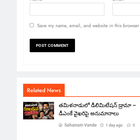
Save my name, email, and website in this browser 
Related News
తమిళనాడులో డీలిమిటేషన్ డ్రామా –
డీఎంకే వైఖరిపై అనుమానాలు
Sahanam Vande
1 day ago
0