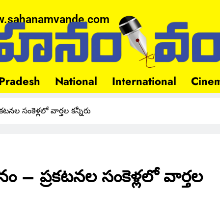
.sahanamvande.com
Pradesh
National
International
Cine
ల సంకెళ్లలో వార్తల కన్నీరు
 – ప్రకటనల సంకెళ్లలో వార్తల