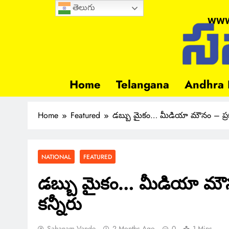
తెలుగు
www
Home
Telangana
Andhra 
Home
Featured
డబ్బు మైకం… మీడియా మౌనం – ప్రకటన
NATIONAL
FEATURED
డబ్బు మైకం… మీడియా మౌనం
కన్నీరు
Sahanam Vande
2 Months Ago
0
1 Mins