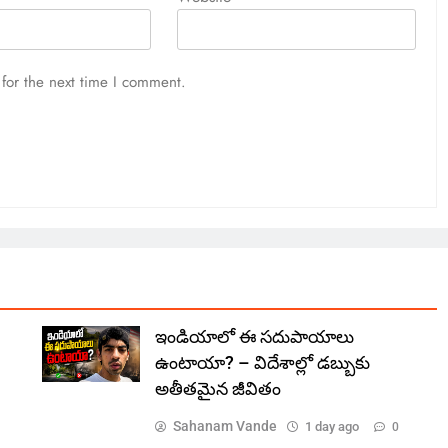
for the next time I comment.
ఇండియాలో‌ ఈ సదుపాయాలు
ఉంటాయా? – విదేశాల్లో డబ్బుకు
అతీతమైన జీవితం
Sahanam Vande
1 day ago
0