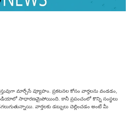
స్తువుగా మార్చేసే వ్యూహం. ప్రకటనల కోసం వార్తలను వండడం,
ీడియాలో సాధారణమైపోయింది. కానీ ప్రపంచంలో కొన్ని సంస్థలు
డగలుగుతున్నాయి. వార్తలకు డబ్బులు చెల్లించడం అంటే మీ