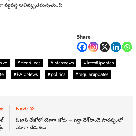
యా వ్యవస్థ ఆవిష్కృతమవుతుంది.
Share
sive
#Headlines
#latestnews
#latestUpdates
te
#PAidNews
#politics
#regularupdates
s:
Next:
ల్
ఓజాస్ తేజోలో యోగా జోరు – వర్షా దేశ్‌పాండే సారథ్యంలో
ధం
యోగా వేడుకలు