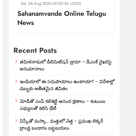
Sat, 08 Aug 2026 09:00:36 +0530
Sahanamvande Online Telugu
News
Recent Posts
తమిళనాడులో డీలిమిటేషన్ డ్రామా – డీఎంకే వైఖరిపై
అనుమానాలు
ఇండియాలో‌ ఈ సదుపాయాలు ఉంటాయా? – విదేశాల్లో
డబ్బుకు అతీతమైన జీవితం
మోడీతో ఎంపీ కలిశెట్టి ఆనంద క్షణాలు – కుటుంబ
సభ్యులతో కలిసి భేటీ
విస్కీతో మస్కా… మత్తులో చెత్త – ప్రముఖ లిక్కర్
బ్రాండ్ల బండారం బట్టబయలు