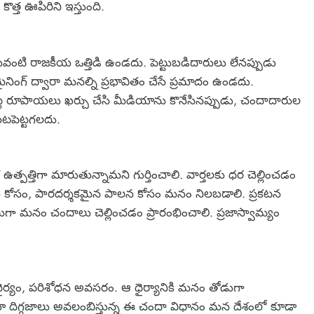
త్త ఊపిరిని ఇస్తుంది.
వంటి రాజకీయ ఒత్తిడి ఉండదు. పెట్టుబడిదారులు లేనప్పుడు
నింగ్ ద్వారా మనల్ని ప్రభావితం చేసే ప్రమాదం ఉండదు.
ట్ల రూపాయలు ఖర్చు చేసి మీడియాను కొనేసినప్పుడు, చందాదారుల
యటపెట్టగలదు.
త్తిగా మారుతున్నామని గుర్తించాలి. వార్తలకు ధర చెల్లించడం
్తు కోసం, పారదర్శకమైన పాలన కోసం మనం నిలబడాలి. ప్రకటన
గా మనం చందాలు చెల్లించడం ప్రారంభించాలి. ప్రజాస్వామ్యం
 ధైర్యం, పరిశోధన అవసరం. ఆ ధైర్యానికి మనం తోడుగా
డియా దిగ్గజాలు అవలంబిస్తున్న ఈ చందా విధానం మన దేశంలో కూడా