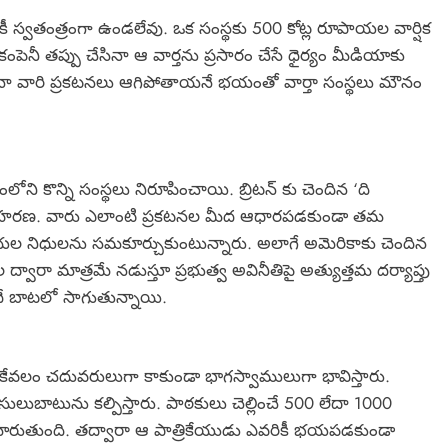
ీ స్వతంత్రంగా ఉండలేవు. ఒక సంస్థకు 500 కోట్ల రూపాయల వార్షిక
పెనీ తప్పు చేసినా ఆ వార్తను ప్రసారం చేసే ధైర్యం మీడియాకు
సినా వారి ప్రకటనలు ఆగిపోతాయనే భయంతో వార్తా సంస్థలు మౌనం
ి కొన్ని సంస్థలు నిరూపించాయి. బ్రిటన్ కు చెందిన ‘ది
దాహరణ. వారు ఎలాంటి ప్రకటనల మీద ఆధారపడకుండా తమ
యల నిధులను సమకూర్చుకుంటున్నారు. అలాగే అమెరికాకు చెందిన
ాల ద్వారా మాత్రమే నడుస్తూ ప్రభుత్వ అవినీతిపై అత్యుత్తమ దర్యాప్తు
దే బాటలో సాగుతున్నాయి.
కేవలం చదువరులుగా కాకుండా భాగస్వాములుగా భావిస్తారు.
వెసులుబాటును కల్పిస్తారు. పాఠకులు చెల్లించే 500 లేదా 1000
మారుతుంది. తద్వారా ఆ పాత్రికేయుడు ఎవరికీ భయపడకుండా