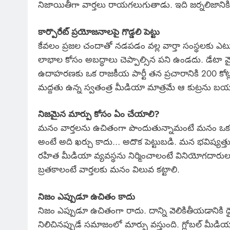
నిజాయితీగా వార్తలు రాయగలుగుతాడు. ఇది జర్నలిజానికి కొ
కార్పొరేట్ ప్రయోజనాలపై గొడ్డలి పెట్టు
కేవలం ప్రజల చందాతో నడపడం వల్ల వార్తా సంస్థలకు ఎటు
లాభాల కోసం అబద్ధాలు చెప్పాల్సిన పని ఉండదు. డేటా మై
ఉదాహరణకు ఒక రాజకీయ పార్టీ తన ప్రచారానికి 200 కో
మద్దతు ఉన్న స్వతంత్ర మీడియా మాత్రమే ఆ కుట్రను బ
నిజమైన మార్పు కోసం ఏం చేయాలి?
మనం వార్తలను ఉచితంగా పొందుతున్నామంటే మనం ఒక ఉత్ప
అంటే అది ఖర్చు కాదు… అదొక పెట్టుబడి. మన భవిష్యత
రహిత మీడియా వ్యవస్థను నిర్మించాలంటే వినియోగదారులు
బ్రతకాలంటే వార్తలకు మనం విలువ కట్టాలి.
నిజం ఎప్పుడూ ఉచితం కాదు
నిజం ఎప్పుడూ ఉచితంగా రాదు. దాన్ని వెలికితీయడానికి
నిలిచినప్పుడే సమాజంలో మార్పు వస్తుంది. గ్లోబల్ మీ