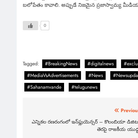
బలోపేతం కావాలి. అప్పుడే నిజమైన ప్రజాస్వామ్య మీడి
0
Tagged:
#BreakingNews
#digitalnews
#exclu
#MediaVsAdvertisements
#News
#Newsupda
#Sahanamvande
#telugunews
Previou
ఎన్నికల రణరంగంలో ఇన్‌ఫ్లుయెన్సర్ – కొలంబియా డిజిట
తెరపై రాజకీయ యుద్