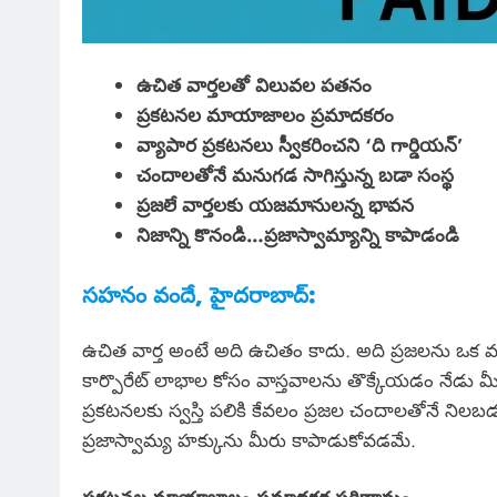
ఉచిత వార్తలతో విలువల పతనం
ప్రకటనల మాయాజాలం ప్రమాదకరం
వ్యాపార ప్రకటనలు స్వీకరించని ‘ది గార్డియన్’
చందాలతోనే మనుగడ సాగిస్తున్న బడా సంస్థ
ప్రజలే వార్తలకు యజమానులన్న భావన
నిజాన్ని కొనండి…ప్రజాస్వామ్యాన్ని కాపాడండి
సహనం వందే, హైదరాబాద్:
ఉచిత వార్త అంటే అది ఉచితం కాదు. అది ప్రజలను ఒక వ
కార్పొరేట్ లాభాల కోసం వాస్తవాలను తొక్కేయడం నేడు మ
ప్రకటనలకు స్వస్తి పలికి కేవలం ప్రజల చందాలతోనే నిలబ
ప్రజాస్వామ్య హక్కును మీరు కాపాడుకోవడమే.