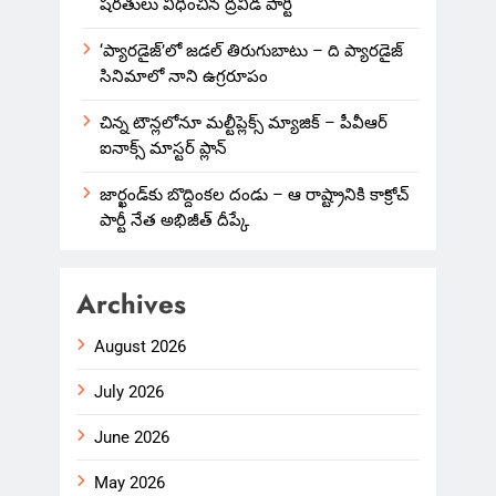
షరతులు విధించిన ద్రవిడ పార్టీ
‘ప్యారడైజ్’లో జడల్ తిరుగుబాటు – ది ప్యారడైజ్
సినిమాలో నాని ఉగ్రరూపం
చిన్న టౌన్లలోనూ మల్టీప్లెక్స్‌ మ్యాజిక్ – పీవీఆర్
ఐనాక్స్ మాస్టర్ ప్లాన్
జార్ఖండ్‌కు బొద్దింకల దండు – ఆ రాష్ట్రానికి కాక్రోచ్
పార్టీ నేత అభిజీత్ దీప్కే
Archives
August 2026
July 2026
June 2026
May 2026