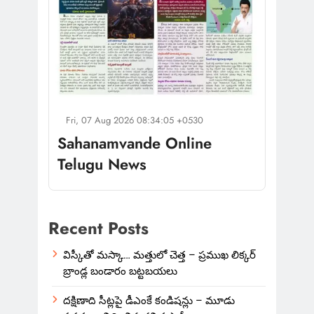
Fri, 07 Aug 2026 08:34:05 +0530
Sahanamvande Online
Telugu News
Recent Posts
విస్కీతో మస్కా… మత్తులో చెత్త – ప్రముఖ లిక్కర్
బ్రాండ్ల బండారం బట్టబయలు
దక్షిణాది సీట్లపై డీఎంకే కండిషన్లు – మూడు