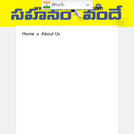
తెలుగు
www.sahanamvande.com
Home
About Us