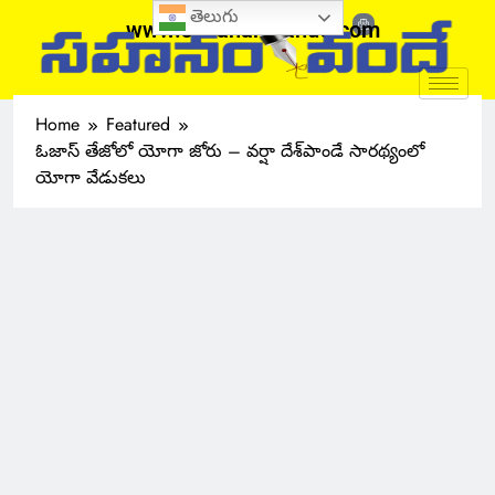
తెలుగు
www.sahanamvande.com
Home
Featured
ఓజాస్ తేజోలో యోగా జోరు – వర్షా దేశ్‌పాండే సారథ్యంలో
యోగా వేడుకలు