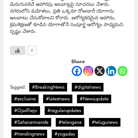
మెరుగుపరిచే ఆహారపు అలవాట్లపై సూచనలు చేశారు.
నగరంలోని మహిళలు, ప్రతి ఒక్కరూ రోజువారీ యోగాను
అలవాటు చేసుకోవాలని కోరారు. ఆరోగ్యకరమైన ఆహారం,
క్రమశిక్షణతో కూడిన యోగాతోనే సంపూర్ణ ఆరోగ్యం సాధ్యమని
స్పష్టం చేశారు.
0
Share
Tagged:
#BreakingNews
#digitalnews
#exclusive
#latestnews
#Newsupdate
#OjasThejo
#regularupdates
#Sahanamvande
#telangana
#telugunews
#trendingnews
#yogaday