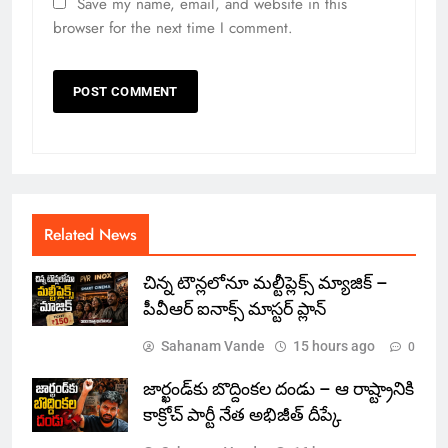
Save my name, email, and website in this
browser for the next time I comment.
Related News
చిన్న టౌన్లలోనూ మల్టీప్లెక్స్‌ మ్యాజిక్ –
పీవీఆర్ ఐనాక్స్ మాస్టర్ ప్లాన్
Sahanam Vande
15 hours ago
0
జార్ఖండ్‌కు బొద్దింకల దండు – ఆ రాష్ట్రానికి
కాక్రోచ్ పార్టీ నేత అభిజీత్ దీప్కే