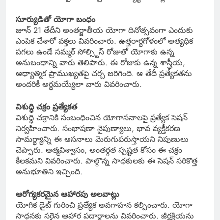
సూర్యుడితో యోగా బంధం
జూన్ 21 తేదీని అంతర్జాతీయ యోగా దినోత్సవంగా ఎందుకు
ఎంపిక చేశారో వక్తలు వివరించారు. ఉత్తరార్ధగోళంలో అత్యధిక
పగలు ఉండే సమ్మర్ సోల్స్టిస్ రోజుతో యోగాకు ఉన్న
అనుబంధాన్ని వారు తెలిపారు. ఈ రోజుకు ఉన్న శాస్త్రీయ,
ఆధ్యాత్మిక ప్రాముఖ్యతపై చర్చ జరిగింది. ఆ తేదీ ప్రత్యేకతను
అందరికీ అర్థమయ్యేలా వారు వివరించారు.
విశుద్ధి చక్రం ప్రత్యేకత
విశుద్ధి చక్రానికి సంబంధించిన యోగాసనాలపై ప్రత్యేక సెషన్
నిర్వహించారు. సంభాషణా నైపుణ్యాలు, భావ వ్యక్తీకరణ
సామర్థ్యాన్ని ఈ ఆసనాలు మెరుగుపరుస్తాయని నిపుణులు
చెప్పారు. ఆత్మవిశ్వాసం, అంతర్గత స్పష్టత కోసం ఈ చక్రం
కీలకమని వివరించారు. పాల్గొన్న సాధకులకు ఈ సెషన్ సరికొత్త
అనుభూతిని ఇచ్చింది.
ఆరోగ్యకరమైన ఆహారపు అలవాట్లు
యోగిక డైట్ గురించి ప్రత్యేక అవగాహన కల్పించారు. యోగా
సాధనకు సరైన ఆహార పదార్థాలను వివరించారు. జీర్ణక్రియను