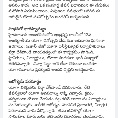
ఆసనం కాదు, అది ఒక సంపూర్ణ జీవన విధానమని ఈ వేడుకలు
మరోసారి నిరూపించాయి. నిపుణుల సమక్షంలో జరిగిన ఈ
అరుదైన యోగ మహాోత్సవం అందరినీ ఆకట్టుకుంది.
సాధనలో భాగస్వామ్యం
హైదరాబాద్ అంబర్‌పేటలోని ఇంద్రప్రస్థ కాలనీలో 12వ
అంతర్జాతీయ యోగా దినోత్సవ వేడుకలు ఆదివారం ఘనంగా
జరిగాయి. ఓజాస్ తేజో యోగా ఇన్‌స్టిట్యూట్ నిర్వాహకురాలు
వర్షా దేశ్‌పాండే నాయకత్వంలో ఈ కార్యక్రమం సాగింది.
స్థానికులు, విద్యార్థులు, యోగా సాధకులు భారీ సంఖ్యలో
తరలివచ్చారు. చిన్నా పెద్దా అనే తేడా లేకుండా అందరూ
యోగాసనాలను ప్రదర్శించి అందరి దృష్టిని ఆకర్షించారు.
ఆరోగ్యమే పరమార్థం
యోగా విశిష్టతను వర్షా దేశ్‌పాండే వివరించారు. నేటి
జీవనశైలిలో యోగా అవసరాన్ని నొక్కి చెప్పారు. క్రమం
తప్పకుండా యోగా చేయడం వల్ల కలిగే లాభాలను విద్యార్థులు
పంచుకున్నారు. శారీరక ఆరోగ్యం, మానసిక ప్రశాంతత, ఏకాగ్రత
పెరిగాయని వారు పేర్కొన్నారు. తమ జీవితాల్లో యోగా
సానుకూల మార్పులను తెచ్చిందని విద్యార్థులు వెల్లడించారు.