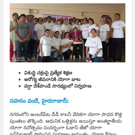
విశుద్ధి చక్రంపై ప్రత్యేక శిక్షణ
ఆరోగ్య జీవనానికి యోగా బాట
వర్షా దేశ్‌పాండే సారథ్యంలో నిర్వహణ
సహనం వందే, హైదరాబాద్:
నగరంలోని అంబర్‌పేట డీడీ కాలనీ వేదికగా యోగా సాధన కొత్త
పుంతలు తొక్కింది. ఆధునిక ఒత్తిళ్లను జయిస్తూ అంతర్జాతీయ
యోగా దినోత్సవం సందర్భంగా ఓజాస్ తేజో యోగా
ఇన్‌స్టిట్యూట్ సాగించిన ప్రయాణం అద్భుతం. యోగా కేవలం