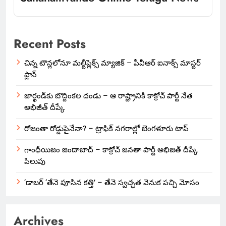
Recent Posts
చిన్న టౌన్లలోనూ మల్టీప్లెక్స్‌ మ్యాజిక్ – పీవీఆర్ ఐనాక్స్ మాస్టర్
ప్లాన్
జార్ఖండ్‌కు బొద్దింకల దండు – ఆ రాష్ట్రానికి కాక్రోచ్ పార్టీ నేత
అభిజీత్ దీప్కే
రోజంతా రోడ్డుపైనేనా? – ట్రాఫిక్ నగరాల్లో బెంగళూరు టాప్
గాంధీయిజం జిందాబాద్ – కాక్రోచ్ జనతా పార్టీ అభిజిత్ దీప్కే
పిలుపు
‘డాబర్ ‘తేనె పూసిన కత్తి’ – తేనె స్వచ్ఛత వెనుక పచ్చి మోసం
Archives