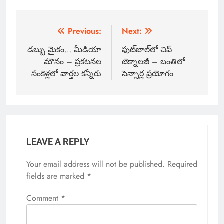
Previous:
Next:
డబ్బు మైకం… మీడియా
ఫుట్‌బాల్‌లో చిప్
మౌనం – ప్రకటనల
టెక్నాలజీ – బంతిలో
సంకెళ్లలో వార్తల కన్నీరు
సెన్సార్ల ప్రయోగం
LEAVE A REPLY
Your email address will not be published.
Required
fields are marked
*
Comment
*