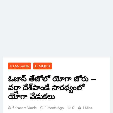
TELANGANA
FEATURED
ఓజాస్ తేజోలో యోగా జోరు –
వర్షా దేశ్‌పాండే సారథ్యంలో
యోగా వేడుకలు
Sahanam Vande
1 Month Ago
0
1 Mins