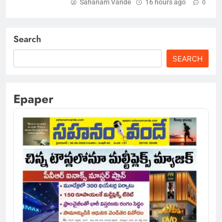
Sahanam Vande
16 hours ago
0
Search
SEARCH
Epaper