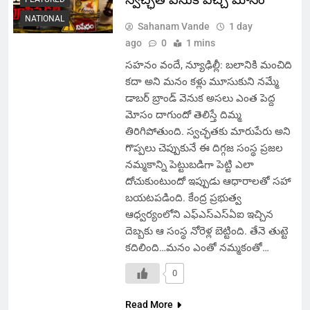
NATIONAL
Sahanam Vande
1 day
ago
0
1 mins
సహనం వందే, న్యూఢిల్లీ: బలానికి మంచిది
కదా అని మనం కళ్లు మూసుకుని నమ్మే
డాబర్ బ్రాండ్ వెనుక అసలు ఎంత పెద్ద
మోసం దాగుందో తెలిస్తే దిమ్మ
తిరిగిపోతుంది. స్వచ్ఛతకు మారుపేరు అని
గొప్పలు చెప్పుకునే ఈ దిగ్గజ సంస్థ ప్రజల
నమ్మకాన్ని పెట్టుబడిగా పెట్టి ఎలా
దోచుకుంటుందో ఇప్పుడు ఆధారాలతో సహా
బయటపడింది. కేంద్ర ప్రభుత్వ
ఆధ్వర్యంలోని ఎఫ్ఎస్ఎస్ఏఐ ఇచ్చిన
దెబ్బకు ఆ సంస్థ నోరెళ్ల బెట్టింది. తేనె తుట్టె
కదిలింది…మనం ఎంతో నమ్మకంతో…
0
Read More