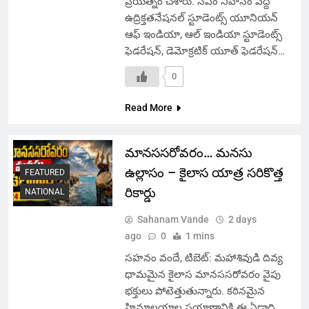
ప్రయత్నం చేశారు. సీఎం నివాసం వద్ద
ఉద్రిక్తతనేషనల్ స్టూడెంట్స్ యూనియన్
ఆఫ్ ఇండియా, ఆల్ ఇండియా స్టూడెంట్స్
ఫెడరేషన్, డెమోక్రటిక్ యూత్ ఫెడరేషన్…
0
Read More
మానససరోవరం… మనసు
ఉల్లాసం – కైలాస యాత్ర సరికొత్త
FEATURED
రికార్డు
NATIONAL
Sahanam Vande
2 days
ago
0
1 mins
సహనం వందే, టిబెట్: మహాశివుడి దివ్య
ధామమైన కైలాస మానససరోవరం వైపు
భక్తులు పోటెత్తుతున్నారు. కఠినమైన
హిమాలయాల ప్రయాణానికి ఈ ఏడాది