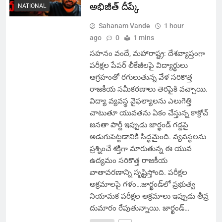
అభిజీత్ దీప్కే
NATIONAL
Sahanam Vande
1 hour
ago
0
1 mins
సహనం వందే, మహారాష్ట్ర: దేశవ్యాప్తంగా
పరీక్షల పేపర్ లీకేజీలపై విద్యార్థులు
ఆగ్రహంతో రగులుతున్న వేళ సరికొత్త
రాజకీయ సమీకరణాలు తెరపైకి వచ్చాయి.
విద్యా వ్యవస్థ వైఫల్యాలను ఎలుగెత్తి
చాటుతూ యువతను ఏకం చేస్తున్న కాక్రోచ్
జనతా పార్టీ ఇప్పుడు జార్ఖండ్ గడ్డపై
అడుగుపెట్టడానికి సిద్ధమైంది. వ్యవస్థలను
ప్రశ్నించే శక్తిగా మారుతున్న ఈ యువ
ఉద్యమం సరికొత్త రాజకీయ
వాతావరణాన్ని సృష్టిస్తోంది. పరీక్షల
అక్రమాలపై గళం…జార్ఖండ్‌లో ప్రభుత్వ
నియామక పరీక్షల అక్రమాలు ఇప్పుడు తీవ్ర
దుమారం రేపుతున్నాయి. జార్ఖండ్…