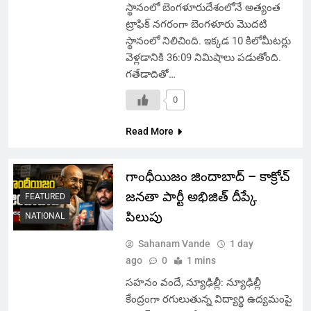
స్థానంలో బెంగళూరుదేశంలోనే అత్యంత
ట్రాఫిక్ నగరంగా బెంగళూరు మొదటి
స్థానంలో నిలిచింది. ఇక్కడ 10 కిలోమీటర్లు
వెళ్లడానికి 36:09 నిమిషాలు పడుతోంది.
గతేడాదితో…
0
Read More
గాంధీయిజం జిందాబాద్ – కాక్రోచ్
జనతా పార్టీ అభిజిత్ దీప్కే
FEATURED
పిలుపు
NATIONAL
Sahanam Vande
1 day
ago
0
1 mins
సహనం వందే, న్యూఢిల్లీ: న్యూఢిల్లీ
కేంద్రంగా రగులుతున్న విద్యార్థి ఉద్యమంపై