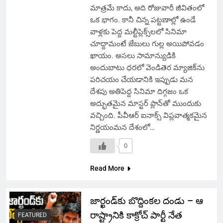
మాత్రమే కాదు, అది రోజువారీ జీవితంలో
ఒక భాగం. కానీ చిన్న పట్టణాల్లో ఉండే
వాళ్లకు పెద్ద మల్టీప్లెక్స్‌లలో సినిమా
చూద్దామంటే జేబులు గుల్ల అయిపోవడం
ఖాయం. అసలు సామాన్యుడికి
అందుబాటు ధరలో వెండితెర మ్యాజిక్‌ను
పరిచయం చేయడానికి ఇప్పుడు మన
దేశపు అతిపెద్ద సినిమా దిగ్గజం ఒక
అద్భుతమైన మాస్టర్ ప్లాన్‌తో ముందుకు
వచ్చింది. పీవీఆర్ ఐనాక్స్ విప్లవాత్మకమైన
నిర్ణయంమన దేశంలో…
0
Read More
జార్ఖండ్‌కు బొద్దింకల దండు – ఆ
రాష్ట్రానికి కాక్రోచ్ పార్టీ నేత
FEATURED