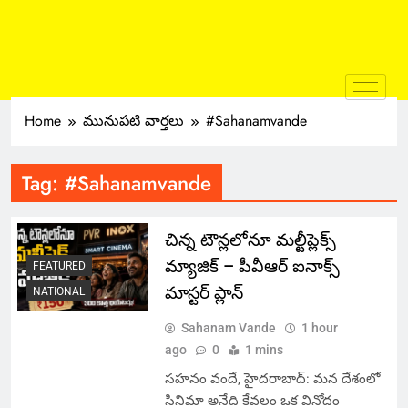
Home
మునుపటి వార్తలు
#Sahanamvande
Tag:
#Sahanamvande
చిన్న టౌన్లలోనూ మల్టీప్లెక్స్‌
మ్యాజిక్ – పీవీఆర్ ఐనాక్స్
FEATURED
మాస్టర్ ప్లాన్
NATIONAL
Sahanam Vande
1 hour
ago
0
1 mins
సహనం వందే, హైదరాబాద్: మన దేశంలో
సినిమా అనేది కేవలం ఒక వినోదం