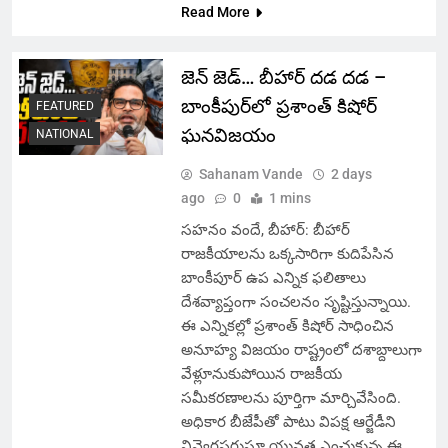
Read More
జెన్ జెడ్… బీహార్ దడ దడ –
బాంకీపుర్‌లో ప్రశాంత్ కిషోర్
FEATURED
ఘనవిజయం
NATIONAL
Sahanam Vande
2 days
ago
0
1 mins
సహనం వందే, బీహార్: బీహార్
రాజకీయాలను ఒక్కసారిగా కుదిపేసిన
బాంకీపూర్ ఉప ఎన్నిక ఫలితాలు
దేశవ్యాప్తంగా సంచలనం సృష్టిస్తున్నాయి.
ఈ ఎన్నికల్లో ప్రశాంత్ కిషోర్ సాధించిన
అనూహ్య విజయం రాష్ట్రంలో దశాబ్దాలుగా
వేళ్లూనుకుపోయిన రాజకీయ
సమీకరణాలను పూర్తిగా మార్చివేసింది.
అధికార బీజేపీతో పాటు విపక్ష ఆర్జేడీని
నివ్వెరపరుస్తూ యువత ఎంచుకున్న ఈ