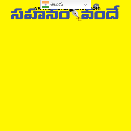
తెలుగు
www.sahanamvande.com