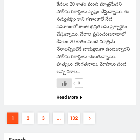
కేవలం 20 శాతం మంది మాత్రమేనని
పోలీసు రికార్డులు స్పష్టం చేస్తున్నాయి. ఈ
నమ్మశక్యం కాని గణాంకాలే నేటి
సమాజంలో శాంతి భద్రతలను ప్రశ్నార్థకం
చేస్తున్నాయి. నేరాల ప్రపంచంజనాభాలో
కేవలం 20 శాతం మంది మాత్రమే
నేరాలన్నింటికీ బాధ్యులుగా ఉంటున్నారని
పోలీసు రికార్డులు చెబుతున్నాయి.
హత్యలు, దొంగతనాలు, మోసాలు వంటి
అన్ని రకాల…
0
Read More
1
2
3
…
132