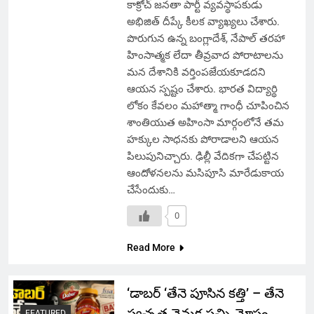
కాక్రోచ్ జనతా పార్టీ వ్యవస్థాపకుడు
అభిజిత్ దీప్కే కీలక వ్యాఖ్యలు చేశారు.
పొరుగున ఉన్న బంగ్లాదేశ్, నేపాల్ తరహా
హింసాత్మక లేదా తీవ్రవాద పోరాటాలను
మన దేశానికి వర్తింపజేయకూడదని
ఆయన స్పష్టం చేశారు. భారత విద్యార్థి
లోకం కేవలం మహాత్మా గాంధీ చూపించిన
శాంతియుత అహింసా మార్గంలోనే తమ
హక్కుల సాధనకు పోరాడాలని ఆయన
పిలుపునిచ్చారు. ఢిల్లీ వేదికగా చేపట్టిన
ఆందోళనలను మసిపూసి మారేడుకాయ
చేసేందుకు…
0
Read More
‘డాబర్ ‘తేనె పూసిన కత్తి’ – తేనె
స్వచ్ఛత వెనుక పచ్చి మోసం
FEATURED