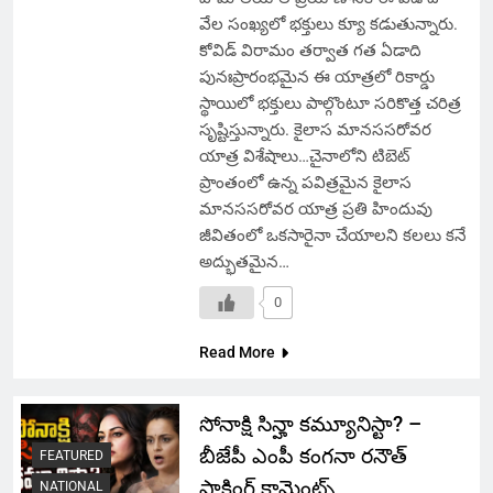
వేల సంఖ్యలో భక్తులు క్యూ కడుతున్నారు.
కోవిడ్ విరామం తర్వాత గత ఏడాది
పునఃప్రారంభమైన ఈ యాత్రలో రికార్డు
స్థాయిలో భక్తులు పాల్గొంటూ సరికొత్త చరిత్ర
సృష్టిస్తున్నారు. కైలాస మానససరోవర
యాత్ర విశేషాలు…చైనాలోని టిబెట్
ప్రాంతంలో ఉన్న పవిత్రమైన కైలాస
మానససరోవర యాత్ర ప్రతి హిందువు
జీవితంలో ఒకసారైనా చేయాలని కలలు కనే
అద్భుతమైన…
0
Read More
సోనాక్షి సిన్హా కమ్యూనిస్టా? –
బీజేపీ ఎంపీ కంగనా రనౌత్
FEATURED
షాకింగ్ కామెంట్స్
NATIONAL