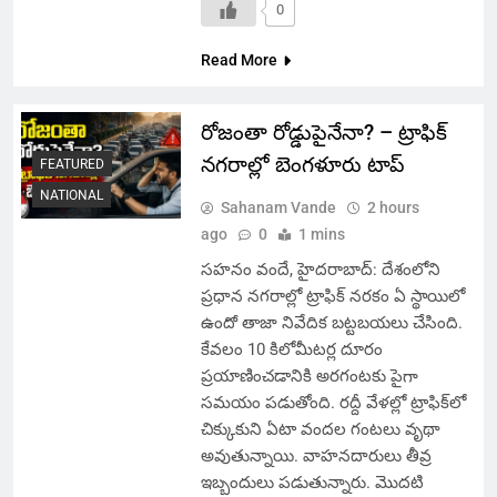
0
Read More
రోజంతా రోడ్డుపైనేనా? – ట్రాఫిక్
నగరాల్లో బెంగళూరు టాప్
FEATURED
NATIONAL
Sahanam Vande
2 hours
ago
0
1 mins
సహనం వందే, హైదరాబాద్: దేశంలోని
ప్రధాన నగరాల్లో ట్రాఫిక్ నరకం ఏ స్థాయిలో
ఉందో తాజా నివేదిక బట్టబయలు చేసింది.
కేవలం 10 కిలోమీటర్ల దూరం
ప్రయాణించడానికి అరగంటకు పైగా
సమయం పడుతోంది. రద్దీ వేళల్లో ట్రాఫిక్‌లో
చిక్కుకుని ఏటా వందల గంటలు వృథా
అవుతున్నాయి. వాహనదారులు తీవ్ర
ఇబ్బందులు పడుతున్నారు. మొదటి