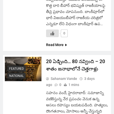
కొత్త దారి బీహార్ భవిష్యత్ రాజకీయాలపై
తీవ్ర ప్రభావం చూపనుంది. బాంకీపూర్‌లో
భారీ విజయంబీహార్ రాజకీయ చరిత్రలో
ఎన్నడూ లేని విధంగా బాంకీపూర్ ఉప…
0
Read More
20 ఏడ్చింది… 80 నవ్వింది – 20
శాతం జనాభాలోనే చెత్తగాళ్లు
FEATURED
NATIONAL
Sahanam Vande
3 days
ago
0
1 mins
సహనం వందే, హైదరాబాద్: సమాజాన్ని
వణికిస్తున్న నేర ప్రపంచం వెనుక ఉన్న
అసలు రహస్యం బయటపడింది. హత్యలు,
దొంగతనాలు, మోసాలు అన్నీ చేస్తున్నది