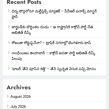
Recent Posts
చిన్న టౌన్లలోనూ మల్టీప్లెక్స్‌ మ్యాజిక్ – పీవీఆర్ ఐనాక్స్ మాస్టర్
ప్లాన్
జార్ఖండ్‌కు బొద్దింకల దండు – ఆ రాష్ట్రానికి కాక్రోచ్ పార్టీ నేత
అభిజీత్ దీప్కే
రోజంతా రోడ్డుపైనేనా? – ట్రాఫిక్ నగరాల్లో బెంగళూరు టాప్
గాంధీయిజం జిందాబాద్ – కాక్రోచ్ జనతా పార్టీ అభిజిత్ దీప్కే
పిలుపు
‘డాబర్ ‘తేనె పూసిన కత్తి’ – తేనె స్వచ్ఛత వెనుక పచ్చి మోసం
Archives
August 2026
July 2026