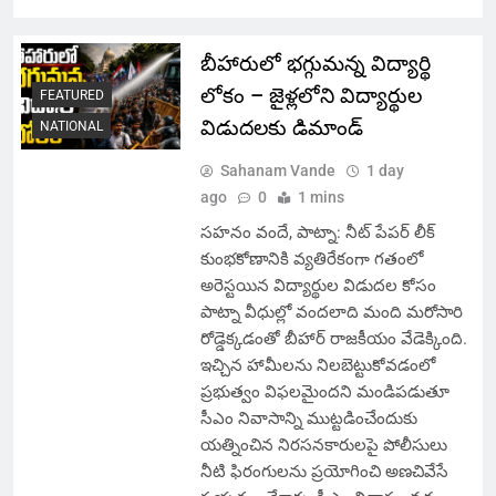
బీహారులో భగ్గుమన్న విద్యార్థి
లోకం – జైళ్లలోని విద్యార్థుల
FEATURED
విడుదలకు డిమాండ్
NATIONAL
Sahanam Vande
1 day
ago
0
1 mins
సహనం వందే, పాట్నా: నీట్ పేపర్ లీక్
కుంభకోణానికి వ్యతిరేకంగా గతంలో
అరెస్టయిన విద్యార్థుల విడుదల కోసం
పాట్నా వీధుల్లో వందలాది మంది మరోసారి
రోడ్డెక్కడంతో బీహార్ రాజకీయం వేడెక్కింది.
ఇచ్చిన హామీలను నిలబెట్టుకోవడంలో
ప్రభుత్వం విఫలమైందని మండిపడుతూ
సీఎం నివాసాన్ని ముట్టడించేందుకు
యత్నించిన నిరసనకారులపై పోలీసులు
నీటి ఫిరంగులను ప్రయోగించి అణచివేసే