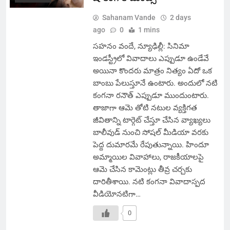
Sahanam Vande
2 days
ago
0
1 mins
సహనం వందే, న్యూఢిల్లీ: సినిమా
ఇండస్ట్రీలో వివాదాలు ఎప్పుడూ ఉండేవే
అయినా కొందరు మాత్రం నిత్యం ఏదో ఒక
బాంబు పేలుస్తూనే ఉంటారు. అందులో నటి
కంగనా రనౌత్ ఎప్పుడూ ముందుంటారు.
తాజాగా ఆమె తోటి నటుల వ్యక్తిగత
జీవితాన్ని టార్గెట్ చేస్తూ చేసిన వ్యాఖ్యలు
బాలీవుడ్ నుంచి సోషల్ మీడియా వరకు
పెద్ద దుమారమే రేపుతున్నాయి. హిందూ
అమ్మాయిల వివాహాలు, రాజకీయాలపై
ఆమె చేసిన కామెంట్లు తీవ్ర చర్చకు
దారితీశాయి. నటి కంగనా వివాదాస్పద
వీడియోనటిగా…
0