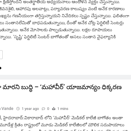
 క్షీణిస్తోందని అంతర్జాతీయ అధ్యయనాలు ఆందోళన వ్యక్తం చేస్తున్నాయి.
జీవనశైలి, ఆహారపు అలవాట్లు, పర్యావరణ కాలుష్యం వంటి అనేక కారణాలు
ఖ్యను గణనీయంగా తగ్గిస్తున్నాయని నివేదికలు స్పష్టం చేస్తున్నాయి. ఫలితంగా
లు సంతానలేమితో బాధపడుతున్నాయి, దీంతో అనేక చోట్ల ఫెర్టిలిటీ సెంటర్లు
ుతున్నాయి. అనేక మోసాలకు పాల్పడుతున్నాయి. లక్షల రూపాయలు
ాయి. ‘సృష్టి’ ఫెర్టిలిటీ సెంటర్ బాగోతంతో అసలు సంతాన వైఫల్యానికి
ా మారని బుద్ధి – ‘మహావీర్’ యాజమాన్యం ధిక్కరణ
 Vande
1 year ago
0
1 mins
హైదరాబాద్:వికారాబాద్ లోని ‘మహావీర్’ మెడికల్ కాలేజీ బాగోతం అంతా
మూడేళ్ల క్రితం రాష్ట్రంలో మూడు మెడికల్ కాలేజీలలో మౌలిక సదుపాయాలు