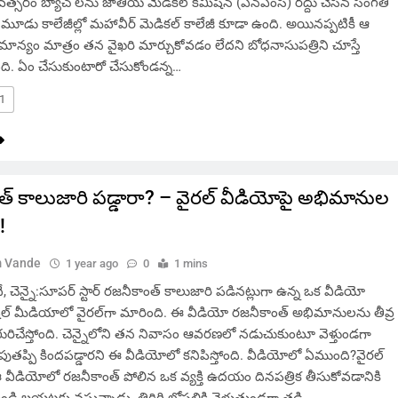
త్సరం బ్యాచ్ లను జాతీయ మెడికల్ కమిషన్ (ఎన్ఎంసీ) రద్దు చేసిన సంగతి
ఆ మూడు కాలేజీల్లో మహావీర్ మెడికల్ కాలేజీ కూడా ఉంది. అయినప్పటికీ ఆ
ాన్యం మాత్రం తన వైఖరి మార్చుకోవడం లేదని బోధనాసుపత్రిని చూస్తే
ి. ఏం చేసుకుంటారో చేసుకోండన్న…
1
త్ కాలుజారి పడ్డారా? – వైరల్ వీడియోపై అభిమానుల
!
 Vande
1 year ago
0
1 mins
చెన్నై:సూపర్ స్టార్ రజనీకాంత్ కాలుజారి పడినట్లుగా ఉన్న ఒక వీడియో
ోషల్ మీడియాలో వైరల్‌గా మారింది. ఈ వీడియో రజనీకాంత్ అభిమానులను తీవ్ర
రిచేస్తోంది. చెన్నైలోని తన నివాసం ఆవరణలో నడుచుకుంటూ వెళ్తుండగా
్పి కిందపడ్డారని ఈ వీడియోలో కనిపిస్తోంది. వీడియోలో ఏముంది?వైరల్
వీడియోలో రజనీకాంత్ పోలిన ఒక వ్యక్తి ఉదయం దినపత్రిక తీసుకోవడానికి
డి బయటకు వస్తున్నాడు. తిరిగి లోపలికి వెళుతుండగా తడి…