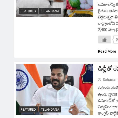
అవకాశాన్ని 
రైతుల అమాయక
FEATURED
TELANGANA
విక్రయిస్తూ త
రాష్ట్రంలోని
2,400 మాత్ర
0
Read More
ఢిల్లీతో ర
Sahanam
సహనం వందే, 
ఉంది. స్థానిక
డిమాండ్‌తో ఆగ
నిర్వహించాలన
FEATURED
TELANGANA
కాంగ్రెస్ పార