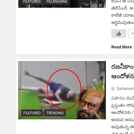
లేవని ఆ సంవ
FEATURED
TELANGANA
తెలిసిందే. 
కాలేజీ యాజమ
అర్థమవుతుంద
+
Read More
రజనీకాం
ఆందోళన
Sahanam
సహనం వందే, 
ప్రస్తుతం స
ఆందోళనకు గు
FEATURED
TRENDING
ఆయన అదుపుతప
అవుతున్న ఈ 
తన ఇంటి నుం