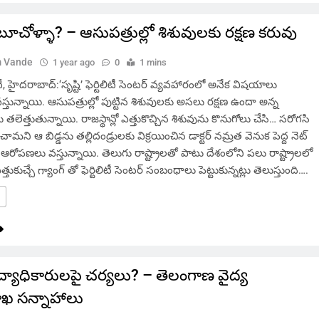
ా? బూచోళ్ళా? – ఆసుపత్రుల్లో శిశువులకు రక్షణ కరువు
 Vande
1 year ago
0
1 mins
హైదరాబాద్:‘సృష్టి’ ఫెర్టిలిటీ సెంటర్‌ వ్యవహారంలో అనేక విషయాలు
స్తున్నాయి. ఆసుపత్రుల్లో పుట్టిన శిశువులకు అసలు రక్షణ ఉందా అన్న
ెత్తుతున్నాయి. రాజస్థాన్లో ఎత్తుకొచ్చిన శిశువును కొనుగోలు చేసి… సరోగసి
ంచామని ఆ బిడ్డను తల్లిదండ్రులకు విక్రయించిన డాక్టర్ నమ్రత వెనుక పెద్ద నెట్
 ఆరోపణలు వస్తున్నాయి. తెలుగు రాష్ట్రాలతో పాటు దేశంలోని పలు రాష్ట్రాలలో
తుకుచ్చే గ్యాంగ్ తో ఫెర్టిలిటీ సెంటర్ సంబంధాలు పెట్టుకున్నట్లు తెలుస్తుంది….
 వైద్యాధికారులపై చర్యలు? – తెలంగాణ వైద్య
ాఖ సన్నాహాలు