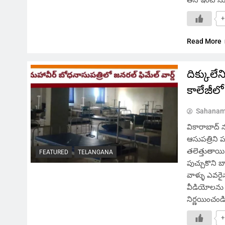
+
Read More
దిక్కులే
కాలేజీలో
Sahanam
వికారాబాద్ 
ఆసుపత్రిని 
తలెత్తుతాయ
FEATURED
TELANGANA
పుచ్చుకొని 
వాళ్ళు ఎవరైన
వీడియోలను 
నిర్ణయించండ
+