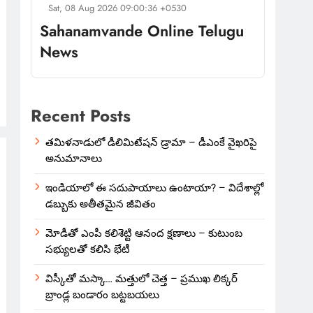
Sat, 08 Aug 2026 09:00:36 +0530
Sahanamvande Online Telugu
News
Recent Posts
తమిళనాడులో డీలిమిటేషన్ డ్రామా – డీఎంకే వైఖరిపై
అనుమానాలు
ఇండియాలో‌ ఈ సదుపాయాలు ఉంటాయా? – విదేశాల్లో
డబ్బుకు అతీతమైన జీవితం
మోడీతో ఎంపీ కలిశెట్టి ఆనంద క్షణాలు – కుటుంబ
సభ్యులతో కలిసి భేటీ
విస్కీతో మస్కా… మత్తులో చెత్త – ప్రముఖ లిక్కర్
బ్రాండ్ల బండారం బట్టబయలు