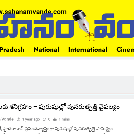
.sahanamvande.com
Pradesh
National
International
Cine
లకు శనిగ్రహం – పురుషుల్లో పునరుత్పత్తి వైఫల్యం
 Vande
1 year ago
0
1 mins
హైదరాబాద్:ప్రపంచవ్యాప్తంగా పురుషుల్లో పునరుత్పత్తి సామర్థ్యం