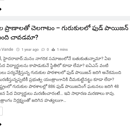
ల్లల ప్రాణాలతో చెలగాటం – గురుకులలో ఫుడ్ పాయిజన్
మంది చావడమా?
 Vande
1 year ago
0
1 mins
, హైదరాబాద్:మనం నాగరిక సమాజంలోనే బతుకుతున్నామా? ఏఐ
ద విద్యార్థులను కాపాడుకునే స్థితిలో కూడా లేమా? ఐఏఎస్ వంటి
ులు పర్యవేక్షిస్తున్న గురుకుల పాఠశాలలో ఫుడ్ పాయిజన్ జరిగి అనేకమంది
 మరణిస్తున్నప్పటికీ ప్రభుత్వ యంత్రాంగానికి చీమకుట్టినట్టు కూడా లేదా?
్ట్రంలో గురుకుల పాఠశాలల్లో 886 ఫుడ్ పాయిజనింగ్ ఘటనలు జరిగి 48
 పేద విద్యార్థులు మరణించారంటే… ఇవి సాధారణ మరణాలు కావు.
్రాంగం నిర్లక్ష్యంతో జరిగిన హత్యలుగా…