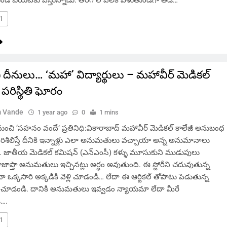
1
ని దీనులు… ‘మహా’ విద్యార్థులు – మహావీర్ మెడికల్
 పరిస్థితి ఘోరం
 Vande
1 year ago
0
1 mins
నుంచి ‘సహనం వందే’ ప్రతినిధి:వికారాబాద్ మహావీర్ మెడికల్ కాలేజీ అనుబంధ
పరిశీలిస్తే దీనికి ఇన్నాళ్లు ఎలా అనుమతులు వచ్చాయా అన్న అనుమానాలు
ి. జాతీయ మెడికల్ కమిషన్ (ఎన్ఎంసీ) కళ్ళు మూసుకుని ముడుపులు
బాజాప్తా అనుమతులు ఇచ్చినట్లు అర్థం అవుతుంది. ఈ స్టోరీని చదువుతున్న
ా ఒక్కసారి అక్కడికి వెళ్లి చూడండి… లేదా ఈ ఆర్టికల్ తోపాటు పెడుతున్న
చూడండి. దానికి అనుమతులు ఇవ్వడం న్యాయమా లేదా మీరే
ి….
1