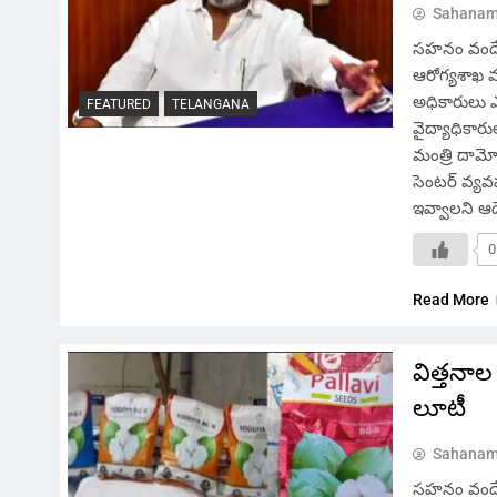
Sahanam
సహనం వందే, హ
ఆరోగ్యశాఖ 
అధికారులు ఎవ
FEATURED
TELANGANA
వైద్యాధికార
మంత్రి దామో
సెంటర్ వ్యవహ
ఇవ్వాలని ఆదేశ
0
Read More
విత్తనా
లూటీ
Sahanam
సహనం వందే, 