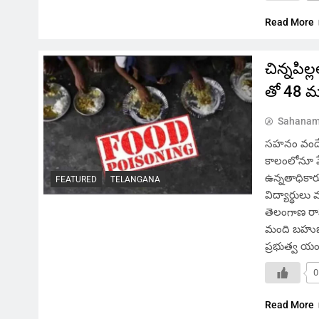
Read More
చిన్నపి
తో 48 
Sahanam
సహనం వందే
కాలంలోనూ పే
ఉన్నతాధికార
FEATURED
TELANGANA
విద్యార్థులు
తెలంగాణ రాష
మంది బహుజన
ప్రభుత్వ యంత
0
Read More