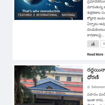
ప్రమాదకరంగా
మారుతున్న 
శుక్రకణాల సం
FEATURED
INTERNATIONAL
NATIONAL
కోట్లాది జంట
ఏర్పాటు అవ
దండుకుంటున్న
కారణాలపై…
0
Read More
రద్దయిన
ధోరణి
Sahanam
సహనం వందే, 
ఇంతా కాదు. 