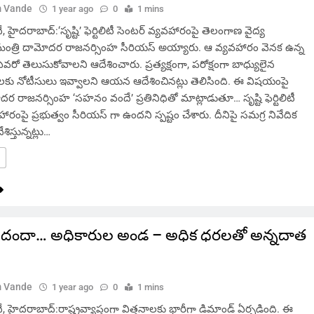
 Vande
1 year ago
0
1 mins
ైదరాబాద్:‘సృష్టి’ ఫెర్టిలిటీ సెంటర్‌ వ్యవహారంపై తెలంగాణ వైద్య
మంత్రి దామోదర రాజనర్సింహ సీరియస్ అయ్యారు. ఆ వ్యవహారం వెనక ఉన్న
రో తెలుసుకోవాలని ఆదేశించారు. ప్రత్యక్షంగా, పరోక్షంగా బాధ్యులైన
ులకు నోటీసులు ఇవ్వాలని ఆయన ఆదేశించినట్లు తెలిసింది. ఈ విషయంపై
దర రాజనర్సింహ ‘సహనం వందే’ ప్రతినిధితో మాట్లాడుతూ… సృష్టి ఫెర్టిలిటీ
ారంపై ప్రభుత్వం సీరియస్ గా ఉందని స్పష్టం చేశారు. దీనిపై సమగ్ర నివేదిక
ిస్తున్నట్లు…
ల దందా… అధికారుల అండ – అధిక ధరలతో అన్నదాత
 Vande
1 year ago
0
1 mins
హైదరాబాద్:రాష్ట్రవ్యాప్తంగా విత్తనాలకు భారీగా డిమాండ్ ఏర్పడింది. ఈ