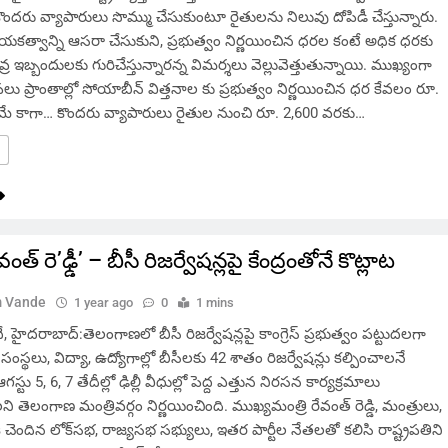
కొందరు వ్యాపారులు సొమ్ము చేసుకుంటూ రైతులను నిలువు దోపిడీ చేస్తున్నారు.
త్వాన్ని ఆసరా చేసుకుని, ప్రభుత్వం నిర్ణయించిన ధరల కంటే అధిక ధరకు
ీవ్ర ఇబ్బందులకు గురిచేస్తున్నారన్న విమర్శలు వెల్లువెత్తుతున్నాయి. ముఖ్యంగా
 పలు ప్రాంతాల్లో సోయాబీన్ విత్తనాల కు ప్రభుత్వం నిర్ణయించిన ధర కేవలం రూ.
మే కాగా… కొందరు వ్యాపారులు రైతుల నుంచి రూ. 2,600 వరకు…
ేవంత్ రె’ఢ్డీ’ – బీసీ రిజర్వేషన్లపై కేంద్రంతోనే కొట్లాట
 Vande
1 year ago
0
1 mins
హైదరాబాద్:తెలంగాణలో బీసీ రిజర్వేషన్లపై కాంగ్రెస్ ప్రభుత్వం పట్టుదలగా
 సంస్థలు, విద్యా, ఉద్యోగాల్లో బీసీలకు 42 శాతం రిజర్వేషన్లు కల్పించాలనే
స్టు 5, 6, 7 తేదీల్లో ఢిల్లీ వీధుల్లో పెద్ద ఎత్తున నిరసన కార్యక్రమాలు
ి తెలంగాణ మంత్రివర్గం నిర్ణయించింది. ముఖ్యమంత్రి రేవంత్ రెడ్డి, మంత్రులు,
్టీకి చెందిన లోక్‌సభ, రాజ్యసభ సభ్యులు, ఇతర పార్టీల నేతలతో కలిసి రాష్ట్రపతిని