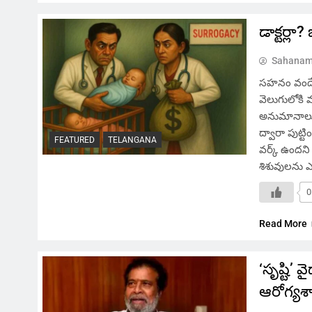
డాక్టర్ల
Sahanam
సహనం వందే, 
వెలుగులోకి వ
అనుమానాలు తల
ద్వారా పుట్టి
FEATURED
TELANGANA
వర్క్ ఉందని
శిశువులను ఎత్
0
Read More
‘సృష్టి’
ఆరోగ్యశ