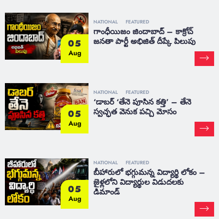
NATIONAL
FEATURED
గాంధీయిజం జిందాబాద్ – కాక్రోచ్
జనతా పార్టీ అభిజిత్ దీప్కే పిలుపు
05
Aug
NATIONAL
FEATURED
‘డాబర్ ‘తేనె పూసిన కత్తి’ – తేనె
స్వచ్ఛత వెనుక పచ్చి మోసం
05
Aug
NATIONAL
FEATURED
బీహారులో భగ్గుమన్న విద్యార్థి లోకం –
జైళ్లలోని విద్యార్థుల విడుదలకు
05
డిమాండ్
Aug