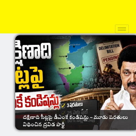
రతులు
‘ప్యారడైజ్’లో జడల్ తిరుగుబాటు – ది ప్యారడైజ్
సినిమాలో నాని ఉగ్రరూపం