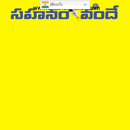
తెలుగు
www.sahanamvande.com