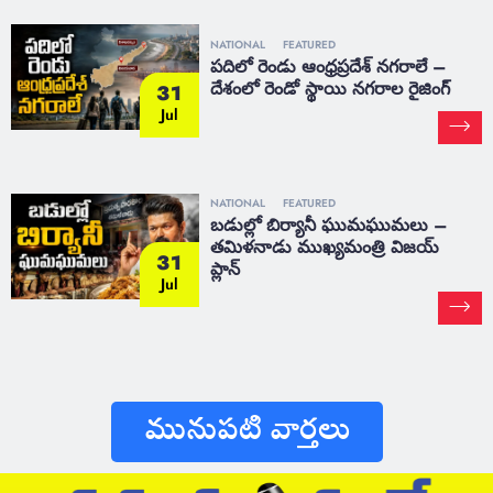
NATIONAL
FEATURED
పదిలో రెండు ఆంధ్రప్రదేశ్ నగరాలే –
దేశంలో రెండో స్థాయి నగరాల రైజింగ్
31
Jul
NATIONAL
FEATURED
బడుల్లో బిర్యానీ ఘుమఘుమలు –
తమిళనాడు ముఖ్యమంత్రి విజయ్
31
ప్లాన్
Jul
మునుపటి వార్తలు