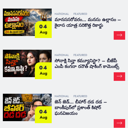
NATIONAL
FEATURED
మానససరోవరం… మనసు ఉల్లాసం –
కైలాస యాత్ర సరికొత్త రికార్డు
04
Aug
NATIONAL
FEATURED
సోనాక్షి సిన్హా కమ్యూనిస్టా? – బీజేపీ
ఎంపీ కంగనా రనౌత్ షాకింగ్ కామెంట్స్
04
Aug
NATIONAL
FEATURED
జెన్ జెడ్… బీహార్ దడ దడ –
బాంకీపుర్‌లో ప్రశాంత్ కిషోర్
04
ఘనవిజయం
Aug