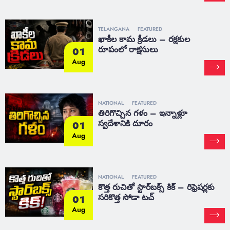
TELANGANA
FEATURED
ఖాకీల కామ క్రీడలు – రక్షకుల
రూపంలో రాక్షసులు
01
Aug
NATIONAL
FEATURED
తిరిగొచ్చిన గళం – ఇన్నాళ్లూ
స్వదేశానికి దూరం
01
Aug
NATIONAL
FEATURED
కొత్త రుచితో స్టార్‌బక్స్ కిక్ – రిఫ్రెషర్లకు
సరికొత్త సోడా టచ్
01
Aug