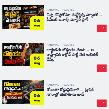
NATIONAL
FEATURED
చిన్న టౌన్లలోనూ మల్టీప్లెక్స్‌ మ్యాజిక్ –
పీవీఆర్ ఐనాక్స్ మాస్టర్ ప్లాన్
06
Aug
NATIONAL
FEATURED
జార్ఖండ్‌కు బొద్దింకల దండు – ఆ
రాష్ట్రానికి కాక్రోచ్ పార్టీ నేత అభిజీత్
06
దీప్కే
Aug
NATIONAL
FEATURED
రోజంతా రోడ్డుపైనేనా? – ట్రాఫిక్
నగరాల్లో బెంగళూరు టాప్
06
Aug