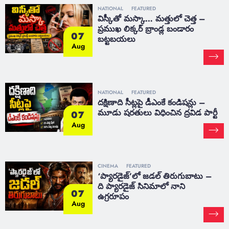
NATIONAL
FEATURED
విస్కీతో మస్కా… మత్తులో చెత్త –
ప్రముఖ లిక్కర్ బ్రాండ్ల బండారం
07
బట్టబయలు
Aug
NATIONAL
FEATURED
దక్షిణాది సీట్లపై డీఎంకే కండిషన్లు –
మూడు షరతులు విధించిన ద్రవిడ పార్టీ
07
Aug
CINEMA
FEATURED
‘ప్యారడైజ్’లో జడల్ తిరుగుబాటు –
ది ప్యారడైజ్ సినిమాలో నాని
07
ఉగ్రరూపం
Aug