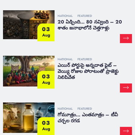
NATIONAL
FEATURED
20 ఏడ్చింది… 80 నవ్వింది – 20
శాతం జనాభాలోనే చెత్తగాళ్లు
03
Aug
NATIONAL
FEATURED
ఎయిర్ పోర్టుపై అన్నదాత ఫైట్ –
వెయ్యి రోజుల పోరాటంతో ప్రాజెక్టు
03
నిలిపివేత
Aug
NATIONAL
FEATURED
గోమూత్రం… ఎంతమాత్రం – టీవీ
చర్చల రగడ
03
Aug