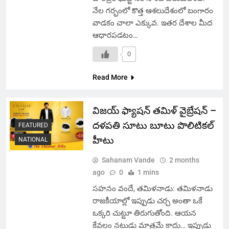
నేల గర్భంలో కొత్త ఆశలుదేశంలో బంగారం
వాడకం చాలా ఎక్కువ. ఇతర దేశాల మీద
ఆధారపడటం…
0
Read More
విజయ్ ఫ్యాషన్ తమిళ్ వైబ్రేషన్ –
దళపతి సూటు బూటు పొలిటికల్
FEATURED
హీటు
NATIONAL
Sahanam Vande
2 months
ago
0
1 mins
సహనం వందే, తమిళనాడు: తమిళనాడు
రాజకీయాల్లో ఇప్పుడు చర్చ అంతా ఒకే
ఒక్కరి చుట్టూ తిరుగుతోంది. ఆయన
కేవలం నటుడు మాత్రమే కాదు… ఇప్పుడు