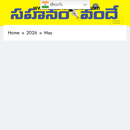
తెలుగు
www.sahanamvande.com
Home
2026
May