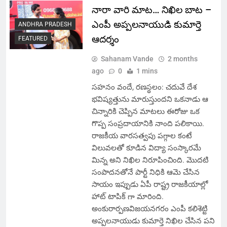
నారా వారి మాట… నిఖిల బాట –
ఎంపీ అప్పలనాయుడి కుమార్తె
ANDHRA PRADESH
ఆదర్శం
FEATURED
Sahanam Vande
2 months
ago
0
1 mins
సహనం వందే, రణస్థలం: చదువే దేశ
భవిష్యత్తును మారుస్తుందని ఒకనాడు ఆ
చిన్నారికి చెప్పిన మాటలు ఈరోజు ఒక
గొప్ప సంప్రదాయానికి నాంది పలికాయి.
రాజకీయ వారసత్వపు పగ్గాల కంటే
విలువలతో కూడిన విద్యా సంస్కారమే
మిన్న అని నిఖిల నిరూపించింది. మొదటి
సంపాదనతోనే పార్టీ నిధికి ఆమె చేసిన
సాయం ఇప్పుడు ఏపీ రాష్ట్ర రాజకీయాల్లో
హాట్ టాపిక్ గా మారింది.
అంకురార్పణవిజయనగరం ఎంపీ కలిశెట్టి
అప్పలనాయుడు కుమార్తె నిఖిల చేసిన పని