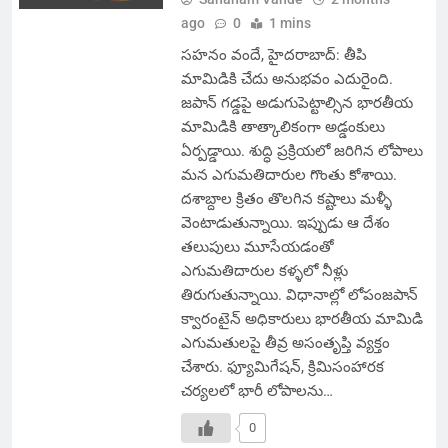
ago
0
1 mins
సహనం వందే, హైదరాబాద్: తీపి
మామిడికి చేదు అనుభవం ఎదురైంది.
జపాన్ గడ్డపై అడుగుపెట్టాల్సిన భారతీయ
మామిడికి తాత్కాలికంగా అడ్డంకులు
ఏర్పడ్డాయి. శుద్ధి ప్రక్రియలో జరిగిన లోపాలు
మన ఎగుమతిదారుల గొంతు కోశాయి.
దశాబ్దాల క్రితం తొలగిన కష్టాలు మళ్ళీ
వెంటాడుతున్నాయి. ఇప్పుడు ఆ దేశం
తలుపులు మూసేయడంతో
ఎగుమతిదారుల కళ్ళలో నీళ్లు
తిరుగుతున్నాయి. విధానాల్లో లోపంజపాన్
క్వారంటైన్ అధికారులు భారతీయ మామిడి
ఎగుమతులపై తీవ్ర అసంతృప్తి వ్యక్తం
చేశారు. ఫ్యూమిగేషన్, క్రిమిసంహారక
చర్యలలో భారీ లోపాలను…
0