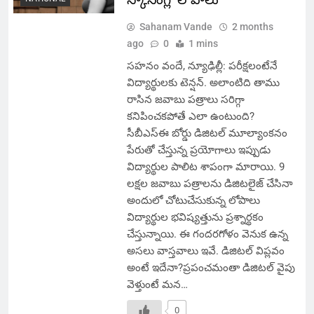
Sahanam Vande
2 months
ago
0
1 mins
సహనం వందే, న్యూఢిల్లీ: పరీక్షలంటేనే
విద్యార్థులకు టెన్షన్. అలాంటిది తాము
రాసిన జవాబు పత్రాలు సరిగ్గా
కనిపించకపోతే ఎలా ఉంటుంది?
సీబీఎస్ఈ బోర్డు డిజిటల్ మూల్యాంకనం
పేరుతో చేస్తున్న ప్రయోగాలు ఇప్పుడు
విద్యార్థుల పాలిట శాపంగా మారాయి. 9
లక్షల జవాబు పత్రాలను డిజిటలైజ్ చేసినా
అందులో చోటుచేసుకున్న లోపాలు
విద్యార్థుల భవిష్యత్తును ప్రశ్నార్థకం
చేస్తున్నాయి. ఈ గందరగోళం వెనుక ఉన్న
అసలు వాస్తవాలు ఇవే. డిజిటల్ విప్లవం
అంటే ఇదేనా?ప్రపంచమంతా డిజిటల్ వైపు
వెళ్తుంటే మన…
0