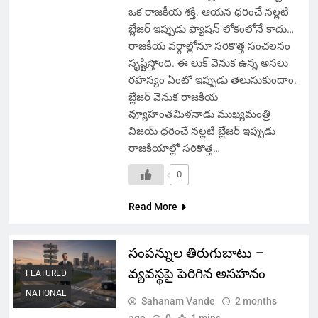
ఒక రాజకీయ శక్తి. ఆయన ధరించే నల్లటి
బ్లేజర్ ఇప్పుడు ఫ్యాషన్ లోకంలోనే కాదు…
రాజకీయ వర్గాల్లోనూ సరికొత్త సంచలనం
సృష్టిస్తోంది. ఈ లుక్ వెనుక ఉన్న అసలు
రహస్యం ఏంటో ఇప్పుడు తెలుసుకుందాం.
బ్లేజర్ వెనుక రాజకీయ
వ్యూహంతమిళనాడు ముఖ్యమంత్రి
విజయ్ ధరించే నల్లటి బ్లేజర్ ఇప్పుడు
రాజకీయాల్లో సరికొత్త…
0
Read More
సంపన్నుల తిరుగుబాటు –
వ్యవస్థపై పెరిగిన అసహనం
FEATURED
NATIONAL
Sahanam Vande
2 months