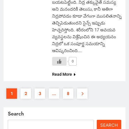
బయటపెట్టింది. నిద్ర తక్కువైతే సమస్య
అని మనందరికీ తెలుసు, కానీ అతిగా
నిద్రపోవడం కూడా వేగంగా ముసలితనాన్ని
తెచ్చిపెడుతుందని సైన్స్ ఇప్పుడు
హెచ్చరిస్తోంది. శరీరంలోని 17 అవయవ
వ్యవస్థలను విశ్లేషించిన ఈ అధ్యయనం
నిద్రలో ఒక సంపూర్ణ సమయాన్ని
ఆవిష్కరించింది….
0
Read More
1
2
3
…
8
Search
SEARCH