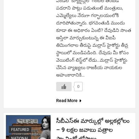
ఎండలో క్యూలైన్లలో గంటల తరబడి
పడరాని పాట్లు పడుతుంటే మంత్రులు,
ఎమ్మెల్యేలు నేరుగా గర్భాలయంలోకి
దూరిపోతున్నారు. భగవంతుడి ముందు
కూడా ఈ అధికారం ఏంటి? దేవుడిని సొంత
ఆస్తిలా మార్చుకుంటున్న ఈ వీఐపీ
తిమింగలాల తీరుపై మద్రాస్ హైకోర్టు తీవ్ర
స్థాయిలో మండిపడింది. దేవుడు మీ కోసం
వెయిటింగ్ లిస్ట్‌లో లేడు…మద్రాస్ హైకోర్టు
చేసిన వ్యాఖ్యలు రాజకీయ నాయకుల
అహంకారానికి…
0
Read More
సీబీఎస్ఈ మార్కుల్లో అల్లకల్లోలం
– 9 లక్షల జవాబు పత్రాల
FEATURED
స్కానింగ్లో లోపాలు
NATIONAL