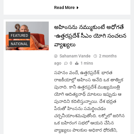
Read More
అహింసను నమ్ముకుంటే అధోగతే
-ఉత్తరప్రదేశ్ సీఎం యోగి సంచలన
FEATURED
వ్యాఖ్యలు
NATIONAL
Sahanam Vande
2 months
ago
0
1 mins
సహనం వందే, ఉత్తరప్రదేశ్: భారత
రాజకీయాల్లో అహింస అనేది ఒక తాత్విక
పునాది. కానీ ఉత్తరప్రదేశ్ ముఖ్యమంత్రి
యోగి ఆదిత్యనాథ్ మాటలు ఇప్పుడు ఆ
పునాదిని కదిలిస్తున్నాయి. దేశ భద్రత
పేరుతో హింసను సమర్థించడం
చర్చనీయాంశమవుతోంది. లక్నోలో జరిగిన
ఒక బహిరంగ సభలో ఆయన చేసిన
వ్యాఖ్యలు పాలకుల అధికార ధోరణిని,