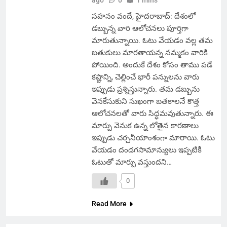
ago
0
1 mins
సహనం వందే, హైదరాబాద్: దేశంలో
డబ్బున్న వారి ఆలోచనలు పూర్తిగా
మారుతున్నాయి. ఓటు వేయడం వల్ల తమ
బతుకులు మారతాయన్న నమ్మకం వారికి
పోయింది. అందుకే దేశం కోసం తాము పడే
కష్టాన్ని, చెల్లించే భారీ పన్నులను వారు
ఇప్పుడు ప్రశ్నిస్తున్నారు. తమ డబ్బును
వెనకేసుకుని సుఖంగా బతకాలనే కొత్త
ఆలోచనలతో వారు సిద్ధమవుతున్నారు. ఈ
మార్పు వెనుక ఉన్న లోతైన కారణాలు
ఇప్పుడు చర్చనీయాంశంగా మారాయి. ఓటు
వేయడం దండగసామాన్యులు ఇప్పటికీ
ఓటుతో మార్పు వస్తుందని…
0
Read More