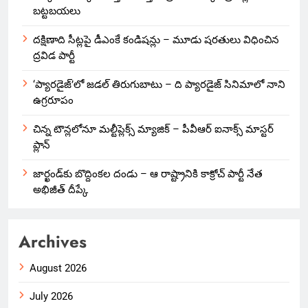
బట్టబయలు
దక్షిణాది సీట్లపై డీఎంకే కండిషన్లు – మూడు షరతులు విధించిన
ద్రవిడ పార్టీ
‘ప్యారడైజ్’లో జడల్ తిరుగుబాటు – ది ప్యారడైజ్ సినిమాలో నాని
ఉగ్రరూపం
చిన్న టౌన్లలోనూ మల్టీప్లెక్స్‌ మ్యాజిక్ – పీవీఆర్ ఐనాక్స్ మాస్టర్
ప్లాన్
జార్ఖండ్‌కు బొద్దింకల దండు – ఆ రాష్ట్రానికి కాక్రోచ్ పార్టీ నేత
అభిజీత్ దీప్కే
Archives
August 2026
July 2026