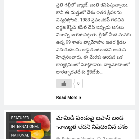
ప్రతి గల్లీలో బ్యాట్, బంతి కనిపిస్తున్నాయి.
కానీ ఈ మత్తులో దేశం ఇతర క్రీడలను
విస్మరిస్తోంది. 1983 ప్రపంచకప్ గెలిచిన
దిగ్గజ కెప్టెన్ కపిల్ దేవ్ ఇప్పుడు అసలు
నిజాన్ని బయటపెట్టారు. క్రికెట్ మీద మనకు
ఉన్న 99 శాతం వ్యామోహం ఇతర క్రీడల
ఎదుగుదలను అడ్డుకుంటుందని ఆయన
హెచ్చరించారు. ఈ మేరకు ఆయన ఒక
కార్యక్రమంలో మాట్లాడారు. వ్యామోహంలో
భారత్భారతదేశం క్రికెట్‌కు…
0
Read More
మామిడి పండుపై జపాన్ బండ
FEATURED
-నాణ్యత లేదని నిషేధించిన దేశం
INTERNATIONAL
NATIONAL
Sahanam Vande
2 months