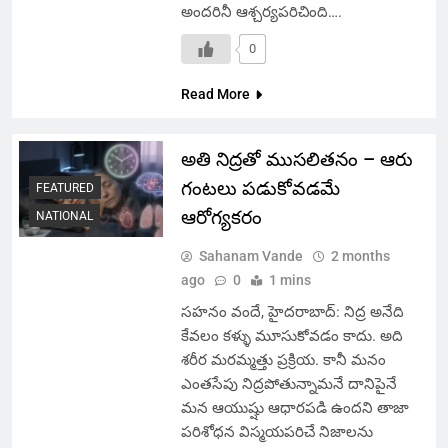
అందరినీ ఆశ్చర్యపరిచింది….
0
Read More
అతి నిద్రతో ముసలితనం – ఆరు
గంటలు పడుకోవడమే
FEATURED
ఆరోగ్యకరం
NATIONAL
Sahanam Vande
2 months
ago
0
1 mins
సహనం వందే, హైదరాబాద్: నిద్ర అనేది
కేవలం కళ్ళు మూసుకోవడం కాదు. అది
శరీర మరమ్మత్తు ప్రక్రియ. కానీ మనం
ఎంతసేపు నిద్రపోతున్నామనే దానిపైనే
మన ఆయుష్షు ఆధారపడి ఉందని తాజా
పరిశోధన విస్మయపరిచే నిజాలను