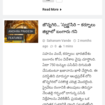
Read More
జొన్నగిరి… ‘స్వర్ణ’సిరి – కర్నూలు
జిల్లాలో బంగారు గని
ANDHRA PRADESH
FEATURED
Sahanam Vande
2 months
ago
0
1 mins
సహనం వందే, కర్నూలు: భారతదేశం
బంగారం కోసం విదేశాల వైపు చూస్తోంది.
ఏటా 750 టన్నుల పసిడిని దిగుమతి
చేసుకుంటూ ఖజానాను ఖాళీ చేస్తోంది. ఈ
పరిస్థితిని మారుస్తూ ఆంధ్రప్రదేశ్ లోని
జొన్నగిరిలో సరికొత్త చరిత్ర మొదలైంది.
ప్రైవేటు రంగానికి తలుపులు తెరుస్తూ
నేలతల్లి గర్భంలో దాగున్న పసిడి
నిక్షేపాలను వెలికితీసే ప్రయత్నం ఒక
చారిత్రక ఘట్టానికి నాంది పలుకుతోంది.