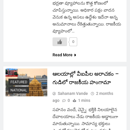
భద్రతా వ్యూహాలను కొత్త కోణంలో
చూపిస్తున్నాయి. అధికార పక్షం వాదన
వెనుక ఉన్న అసలు ఉద్దేశం ఇదేనా అన్న
అనుమానాలు రేకెత్తుతున్నాయి. రాజకీయ
వ్యూహంలో…
0
Read More
ఆలయాల్లో వీఐపీల అరాచకం –
గుడిలో రాజకీయ హంగామా
FEATURED
NATIONAL
Sahanam Vande
2 months
ago
0
1 mins
సహనం వందే, చెన్నై: భక్తికి నిలయాలైన
దేవాలయాలు నేడు రాజకీయ అడ్డాలుగా
మారుతున్నాయి. సామాన్య భక్తులు