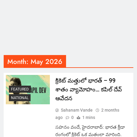
Month:
May 2026
క్రికెట్ మత్తులో భారత్ – 99
శాతం వ్యామోహం… కపిల్ దేవ్
FEATURED
ఆవేదన
NATIONAL
Sahanam Vande
2 months
ago
0
1 mins
సహనం వందే, హైదరాబాద్: భారత క్రీడా
రంగంలో క్రికెట్ ఒక మతంలా మారింది.