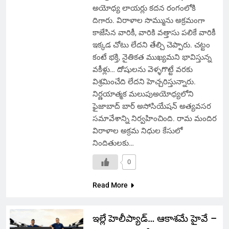
అయోధ్య లాయర్లు కదన రంగంలోకి
దిగారు. విరాళాల సొమ్మును అక్రమంగా
కాజేసిన వారికీ, వారికి వత్తాసు పలికే వారికీ
ఇక్కడ చోటు లేదని తేల్చి చెప్పారు. చట్టం
కంటే భక్తి, నైతికత ముఖ్యమని భావిస్తున్న
వకీళ్లు… దోషులను వెళ్ళగొట్టే వరకు
విశ్రమించేది లేదని హెచ్చరిస్తున్నారు.
నిర్ణయాత్మక మలుపుఅయోధ్యలోని
ఫైజాబాద్ బార్ అసోసియేషన్ అత్యవసర
సమావేశాన్ని నిర్వహించింది. రామ మందిర
విరాళాల అక్రమ నిధుల కేసులో
నిందితులకు…
0
Read More
ఇల్లే హెలీప్యాడ్… ఆకాశమే హైవే –