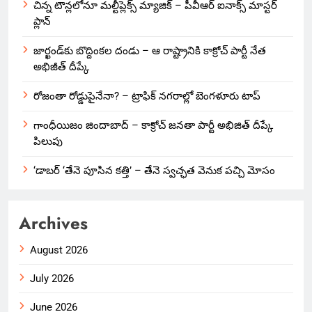
చిన్న టౌన్లలోనూ మల్టీప్లెక్స్‌ మ్యాజిక్ – పీవీఆర్ ఐనాక్స్ మాస్టర్
ప్లాన్
జార్ఖండ్‌కు బొద్దింకల దండు – ఆ రాష్ట్రానికి కాక్రోచ్ పార్టీ నేత
అభిజీత్ దీప్కే
రోజంతా రోడ్డుపైనేనా? – ట్రాఫిక్ నగరాల్లో బెంగళూరు టాప్
గాంధీయిజం జిందాబాద్ – కాక్రోచ్ జనతా పార్టీ అభిజిత్ దీప్కే
పిలుపు
‘డాబర్ ‘తేనె పూసిన కత్తి’ – తేనె స్వచ్ఛత వెనుక పచ్చి మోసం
Archives
August 2026
July 2026
June 2026