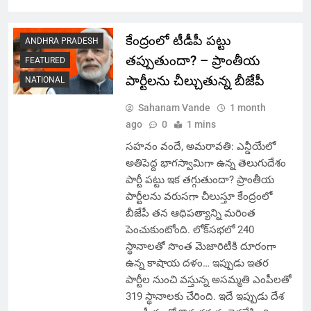
కేంద్రంలో టీడీపీ పట్టు
ANDHRA PRADESH
తప్పుతుందా? – ప్రాంతీయ
FEATURED
పార్టీలను చీల్చుతున్న బీజేపీ
NATIONAL
Sahanam Vande
1 month
ago
0
1 mins
సహనం వందే, అమరావతి: ఎన్డీయేలో
అతిపెద్ద భాగస్వామిగా ఉన్న తెలుగుదేశం
పార్టీ పట్టు ఇక తగ్గుతుందా? ప్రాంతీయ
పార్టీలను వరుసగా చీలుస్తూ కేంద్రంలో
బీజేపీ తన ఆధిపత్యాన్ని మరింత
పెంచుకుంటోంది. లోక్‌సభలో 240
స్థానాలతో సొంత మెజారిటీకి దూరంగా
ఉన్న కాషాయ దళం… ఇప్పుడు ఇతర
పార్టీల నుంచి వస్తున్న అసమ్మతి ఎంపీలతో
319 స్థానాలకు చేరింది. ఇదే ఇప్పుడు దేశ