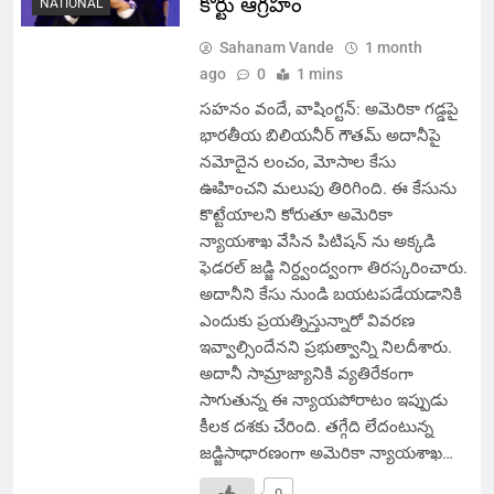
కోర్టు ఆగ్రహం
NATIONAL
Sahanam Vande
1 month
ago
0
1 mins
సహనం వందే, వాషింగ్టన్: అమెరికా గడ్డపై
భారతీయ బిలియనీర్ గౌతమ్ అదానీపై
నమోదైన లంచం, మోసాల కేసు
ఊహించని మలుపు తిరిగింది. ఈ కేసును
కొట్టేయాలని కోరుతూ అమెరికా
న్యాయశాఖ వేసిన పిటిషన్ ను అక్కడి
ఫెడరల్ జడ్జి నిర్ద్వంద్వంగా తిరస్కరించారు.
అదానీని కేసు నుండి బయటపడేయడానికి
ఎందుకు ప్రయత్నిస్తున్నారో వివరణ
ఇవ్వాల్సిందేనని ప్రభుత్వాన్ని నిలదీశారు.
అదానీ సామ్రాజ్యానికి వ్యతిరేకంగా
సాగుతున్న ఈ న్యాయపోరాటం ఇప్పుడు
కీలక దశకు చేరింది. తగ్గేది లేదంటున్న
జడ్జిసాధారణంగా అమెరికా న్యాయశాఖ…
0