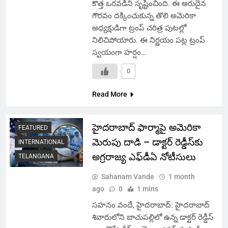
కొత్త ఒరవడిని సృష్టించింది. ఈ అరుదైన
గౌరవం దక్కించుకున్న తొలి అమెరికా
అధ్యక్షుడిగా ట్రంప్ చరిత్ర పుటల్లో
నిలిచిపోయారు. ఈ నిర్ణయం పట్ల ట్రంప్
స్వయంగా హర్షం…
0
Read More
హైదరాబాద్ ఫార్మాపై అమెరికా
FEATURED
మెరుపు దాడి – డాక్టర్ రెడ్డీస్‌కు
INTERNATIONAL
అగ్రరాజ్య ఎఫ్‌డీఏ నోటీసులు
TELANGANA
Sahanam Vande
1 month
ago
0
1 mins
సహనం వందే, హైదరాబాద్: హైదరాబాద్
శివారులోని బాచుపల్లిలో ఉన్న డాక్టర్ రెడ్డీస్