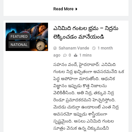
Read More
ఎనిమిది గంటల భ్రమ – నిద్రను
లెక్కించడం మానేయండి
FEATURED
NATIONAL
Sahanam Vande
1 month
ago
0
1 mins
సహనం వందే, హైదరాబాద్: ఎనిమిది
గంటల నిద్ర ఖచ్చితంగా అవసరమనేది ఒక
పెద్ద అపోహగా మారుతోంది. ఆధునిక
విజ్ఞానం ఇప్పుడు కొత్త నిజాలను
వెలికితీసింది. అతి నిద్ర, తక్కువ నిద్ర
రెండూ ప్రమాదకరమని హెచ్చరిస్తోంది.
మెదడు చురుగ్గా ఉండాలంటే ఎంత నిద్ర
అవసరమో ఇప్పుడు శాస్త్రీయంగా
స్పష్టమైంది. అసలు ఎనిమిది గంటల
సూత్రం వెనుక ఉన్న చిక్కుముడిని