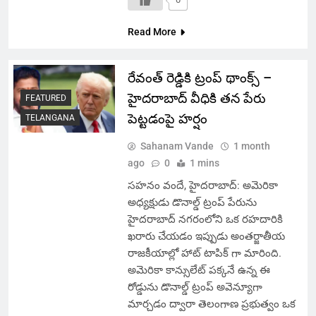
Read More
రేవంత్ రెడ్డికి ట్రంప్ థాంక్స్ –
హైదరాబాద్ వీధికి తన పేరు
FEATURED
పెట్టడంపై హర్షం
TELANGANA
Sahanam Vande
1 month
ago
0
1 mins
సహనం వందే, హైదరాబాద్: అమెరికా
అధ్యక్షుడు డొనాల్డ్ ట్రంప్ పేరును
హైదరాబాద్ నగరంలోని ఒక రహదారికి
ఖరారు చేయడం ఇప్పుడు అంతర్జాతీయ
రాజకీయాల్లో హాట్ టాపిక్ గా మారింది.
అమెరికా కాన్సులేట్ పక్కనే ఉన్న ఈ
రోడ్డును డొనాల్డ్ ట్రంప్ అవెన్యూగా
మార్చడం ద్వారా తెలంగాణ ప్రభుత్వం ఒక