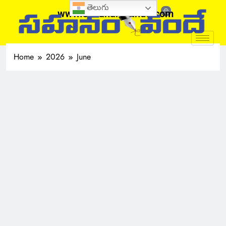
తెలుగు
www.sahanamvande.com
Home
2026
June