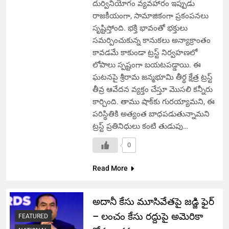
దుర్వినియోగం వ్యవహారం ఇప్పుడు
రాజకీయంగా, సామాజికంగా ప్రకంపనలు
సృష్టిస్తోంది. భక్తి భావంతో భక్తులు
సమర్పించుకున్న కానుకలు అన్యాక్రాంతం
కావడమే కాకుండా ట్రస్ట్ నిర్వహణలో
లోపాలు స్పష్టంగా బయటపడ్డాయి. ఈ
ఘటనపై శ్రీరామ జన్మభూమి తీర్థ క్షేత్ర ట్రస్ట్
తీవ్ర ఆవేదన వ్యక్తం చేస్తూ మొసలి కన్నీరు
కార్చింది. తాము షాక్‌కు గురయ్యామని, ఈ
పరిస్థితికి అత్యంత బాధపడుతున్నామని
ట్రస్ట్ ప్రతినిధులు కంటి తుడుపు…
0
Read More
అదానీ కేసు మూసివేతపై జడ్జి ఫైర్
– లంచం కేసు రద్దుపై అమెరికా
FEATURED