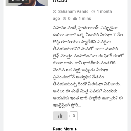
గౌరవం
Sahanam Vande
1 month
ago
0
1 mins
సహనం వందే, హైదరాబాద్: ఎప్పుడైనా
ఊహించారా? ఒక్క ఏడాదికి ఏకంగా 7 వేల
కోట్ల రూపాయల ప్యాకేజీని ఎవరైనా
తీసుకుంటారని? మనలో చాలా మందికి
లైఫ్ మొత్తం సంపాదించినా ఈ ఫిగర్ కలలో
కూడా రాదు. కానీ భారతీయ సంతతికి
చెందిన ఒక వ్యక్తి ఇప్పుడు ఏకంగా
ప్రపంచంలోనే అత్యధిక వేతనం
తీసుకుంటున్న రెండో సీఈఓగా నిలిచారు.
అసలు ఈ శంఖ్ మిత్ర ఎవరు? ఎందుకు
ఆయనకు ఇంత భారీ ప్యాకేజీ ఇచ్చారు? ఈ
ఇంట్రెస్టింగ్ స్టోరీ…
0
Read More