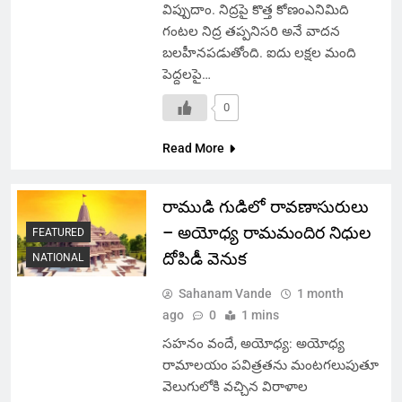
విప్పుదాం. నిద్రపై కొత్త కోణంఎనిమిది
గంటల నిద్ర తప్పనిసరి అనే వాదన
బలహీనపడుతోంది. ఐదు లక్షల మంది
పెద్దలపై…
0
Read More
రాముడి గుడిలో రావణాసురులు
– అయోధ్య రామమందిర నిధుల
FEATURED
దోపిడీ వెనుక
NATIONAL
Sahanam Vande
1 month
ago
0
1 mins
సహనం వందే, అయోధ్య: అయోధ్య
రామాలయం పవిత్రతను మంటగలుపుతూ
వెలుగులోకి వచ్చిన విరాళాల