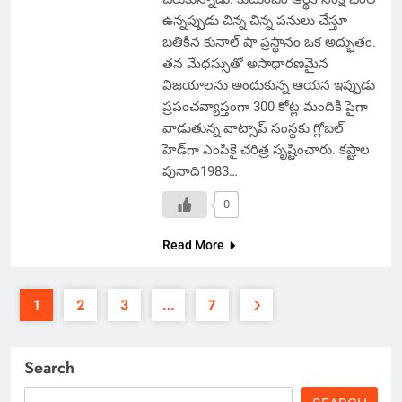
ఉన్నప్పుడు చిన్న చిన్న పనులు చేస్తూ
బతికిన కునాల్ షా ప్రస్థానం ఒక అద్భుతం.
తన మేధస్సుతో అసాధారణమైన
విజయాలను అందుకున్న ఆయన ఇప్పుడు
ప్రపంచవ్యాప్తంగా 300 కోట్ల మందికి పైగా
వాడుతున్న వాట్సాప్ సంస్థకు గ్లోబల్
హెడ్‌గా ఎంపికై చరిత్ర సృష్టించారు. కష్టాల
పునాది1983…
0
Read More
1
2
3
…
7
Search