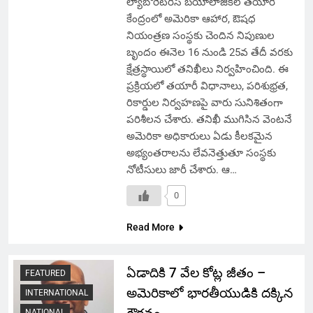
ల్యాబొరేటరీస్ బయోలాజికల్ తయారీ
కేంద్రంలో అమెరికా ఆహార, ఔషధ
నియంత్రణ సంస్థకు చెందిన నిపుణుల
బృందం ఈనెల 16 నుండి 25వ తేదీ వరకు
క్షేత్రస్థాయిలో తనిఖీలు నిర్వహించింది. ఈ
ప్రక్రియలో తయారీ విధానాలు, పరిశుభ్రత,
రికార్డుల నిర్వహణపై వారు సునిశితంగా
పరిశీలన చేశారు. తనిఖీ ముగిసిన వెంటనే
అమెరికా అధికారులు ఏడు కీలకమైన
అభ్యంతరాలను లేవనెత్తుతూ సంస్థకు
నోటీసులు జారీ చేశారు. ఆ…
0
Read More
ఏడాదికి 7 వేల కోట్ల జీతం –
FEATURED
అమెరికాలో భారతీయుడికి దక్కిన
INTERNATIONAL
NATIONAL