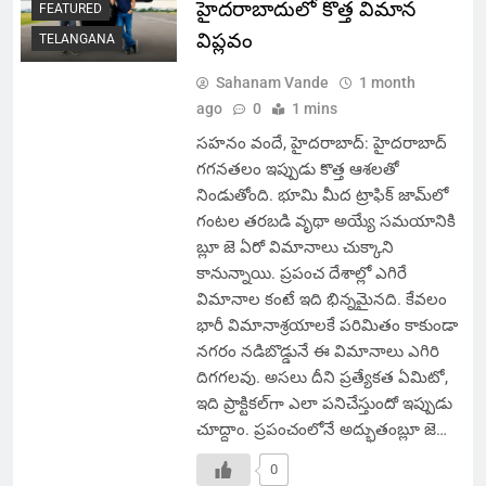
హైదరాబాదులో కొత్త విమాన
FEATURED
విప్లవం
TELANGANA
Sahanam Vande
1 month
ago
0
1 mins
సహనం వందే, హైదరాబాద్: హైదరాబాద్
గగనతలం ఇప్పుడు కొత్త ఆశలతో
నిండుతోంది. భూమి మీద ట్రాఫిక్ జామ్‌లో
గంటల తరబడి వృథా అయ్యే సమయానికి
బ్లూ జె ఏరో విమానాలు చుక్కాని
కానున్నాయి. ప్రపంచ దేశాల్లో ఎగిరే
విమానాల కంటే ఇది భిన్నమైనది. కేవలం
భారీ విమానాశ్రయాలకే పరిమితం కాకుండా
నగరం నడిబొడ్డునే ఈ విమానాలు ఎగిరి
దిగగలవు. అసలు దీని ప్రత్యేకత ఏమిటో,
ఇది ప్రాక్టికల్‌గా ఎలా పనిచేస్తుందో ఇప్పుడు
చూద్దాం. ప్రపంచంలోనే అద్భుతంబ్లూ జె…
0