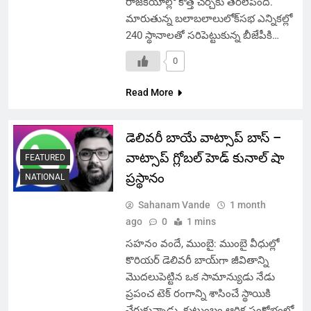
రాజకీయాల్లో కొత్త చర్చకు తెరలేపింది.
మారుతున్న బలాబలాలులోక్‌సభ ఎన్నికల్లో
240 స్థానాలతో సరిపెట్టుకున్న బీజేపీకి…
0
Read More
డెలివరీ బాయే వాట్సాప్ బాస్ –
వాట్సాప్ గ్లోబల్ హెడ్ కునాల్ షా
FEATURED
ప్రస్థానం
NATIONAL
Sahanam Vande
1 month
ago
0
1 mins
సహనం వందే, ముంబై: ముంబై వీధుల్లో
కొరియర్ డెలివరీ బాయ్‌గా జీవితాన్ని
మొదలుపెట్టిన ఒక సామాన్యుడు నేడు
ప్రపంచ టెక్ రంగాన్ని శాసించే స్థాయికి
చేరుకున్నాడు. కుటుంబం ఆర్థిక సంక్షోభంలో