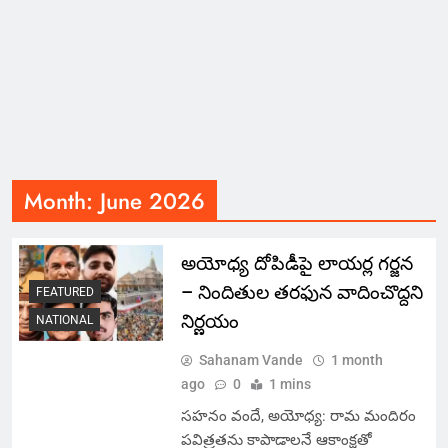
Month:
June 2026
అయోధ్య దోపిడీపై లాయర్ల గర్జన
– నిందితుల తరఫున వాదించొద్దని
FEATURED
నిర్ణయం
NATIONAL
Sahanam Vande
1 month
ago
0
1 mins
సహనం వందే, అయోధ్య: రామ మందిరం
పవిత్రతను కాపాడాలనే ఆకాంక్షతో