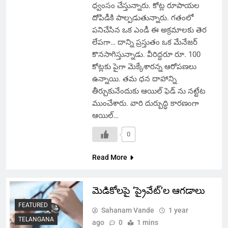
ధ్వంసం చేస్తున్నారు. కోట్ల రూపాయల
దోపిడీకి పాల్పడుతున్నారు. గతంలో
పనిచేసిన ఒక ఎండీ ఈ అక్రమాలకు తెర
లేపగా… దాన్ని ప్రస్తుతం ఒక మేనేజర్
కొనసాగిస్తున్నాడు. వీరిద్దరూ రూ. 100
కోట్లకు పైగా మెక్కేశారన్న ఆరోపణలు
ఉన్నాయి. తమ ధన దాహాన్ని
తీర్చుకునేందుకు ఆయిల్ ఫెడ్ ను నట్టేట
ముంచేశారు. వారి దుర్బుద్ధి కారణంగా
ఆయిల్…
0
Read More
మెడికోలపై ‘ప్రైవేట్’ల ఆగడాలు
FEATURED
Sahanam Vande
1 year
TELANGANA
ago
0
1 mins