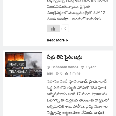
చెప్తున్నవన్నీ కబుర్లే అని బహుజన వర్గాలు
మండిపడుతున్నాయి. ప్రస్తుత
మంత్రివర్గంలో ముఖ్యమంత్రితో సహా 12
మంది ఉండగా… అందులో ఐదుగురు…
0
Read More
నీళ్లు లేని ఫైరింజన్లు
FEATURED
Sahanam Vande
1 year
TELANGANA
ago
0
1 mins
సహనం వందే, హైదరాబాద్: హైదరాబాద్
ఓల్డ్ సిటీలోని గుల్జర్ హౌస్‌లో 18న ఘోర
అగ్నిప్రమాదం జరిగి 17 మంది ప్రాణాలను
బలిగొన్న ఈ దుర్ఘటన తెలంగాణ రాష్ట్రంలో
అగ్నిమాపక శాఖ, పోలీసు, వైద్య విభాగాల
నిర్లక్ష్యాన్ని బట్టబయలు చేసింది. బాధిత