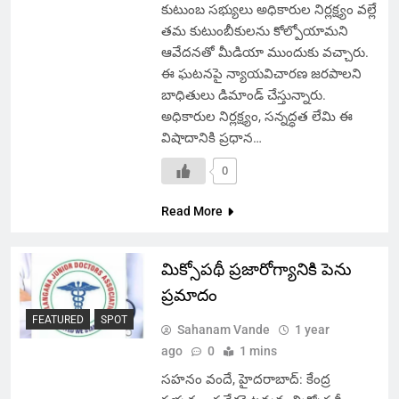
కుటుంబ సభ్యులు అధికారుల నిర్లక్ష్యం వల్లే
తమ కుటుంబీకులను కోల్పోయామని
ఆవేదనతో మీడియా ముందుకు వచ్చారు.
ఈ ఘటనపై న్యాయవిచారణ జరపాలని
బాధితులు డిమాండ్ చేస్తున్నారు.
అధికారుల నిర్లక్ష్యం, సన్నద్ధత లేమి ఈ
విషాదానికి ప్రధాన…
0
Read More
మిక్సోపథీ ప్రజారోగ్యానికి పెను
ప్రమాదం
FEATURED
SPOT
Sahanam Vande
1 year
ago
0
1 mins
సహనం వందే, హైదరాబాద్: కేంద్ర