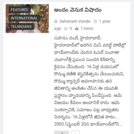
అందం వెనుక విషాదం
FEATURED
INTERNATIONAL
Sahanam Vande
1 year
TELANGANA
ago
0
1 mins
సహనం వందే, హైదరాబాద్:
హైదరాబాద్‌లో జరిగిన మిస్ వరల్డ్ పోటీల్లో
థాయ్‌లాండ్‌కు చెందిన ఓపల్ సుచాతా
చువాంగ్‌శ్రీ ప్రపంచ సుందరి కిరీటాన్ని
కైవసం చేసుకుంది. 16 ఏళ్ల వయసులో
రొమ్ము కణితి శస్త్రచికిత్సను చేయించుకుని,
రొమ్ము క్యాన్సర్ అవగాహనకు తన
జీవితాన్ని అంకితం చేసిన ఈ యువతి
ప్రస్థానం హృదయాన్ని పిండేస్తుంది. ఆమె
విజయం కేవలం అందానికే కాదు. ఆమె
సంకల్పానికి, సమాజం పట్ల బాధ్యతకు
నిదర్శనం. 16 ఏళ్లలోనే జీవిత పాఠం…
2003 సెప్టెంబర్ 20న థాయ్‌లాండ్‌లోని…