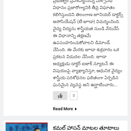
ప్రభుత్వం ప్రవేశపెట్టనున్న మిక్సోపథీ
విధానం ప్రజారోగ్యానికి తీవ్ర విఘాతం
కలిగిస్తుందని తెలంగాణ జూనియర్ డాక్టర్స్
అసోసియేషన్ (టీ-జూడా) విమర్శించింది.
వైద్య విద్యను శాస్త్రీయత నుండి వేరుచేసే
ఈ విధానాన్ని తక్షణమే
ఉపసంహరించుకోవాలని డిమాండ్
చేసింది. ఈ మేరకు జూడా శుక్రవారం ఒక
ప్రకటన విడుదల చేసింది. జూడా
అధ్యక్షుడు డాక్టర్ ఐజాక్ న్యూటన్ ఈ
విషయంపై వ్యాఖ్యానిస్తూ, ఆధునిక వైద్యం
శాస్త్రీయ పరిశోధనల ఫలితంగా ఏర్పడిన
ఘనమైన వ్యవస్థ అని ఉద్ఘాటించారు….
0
Read More
కమల్ హాసన్ మాటల తూటాలు