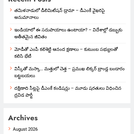
తమిళనాడులో డీలిమిటేషన్ డ్రామా – డీఎంకే వైఖరిపై
అనుమానాలు
ఇండియాలో‌ ఈ సదుపాయాలు ఉంటాయా? – విదేశాల్లో డబ్బుకు
అతీతమైన జీవితం
మోడీతో ఎంపీ కలిశెట్టి ఆనంద క్షణాలు – కుటుంబ సభ్యులతో
కలిసి భేటీ
విస్కీతో మస్కా… మత్తులో చెత్త – ప్రముఖ లిక్కర్ బ్రాండ్ల బండారం
బట్టబయలు
దక్షిణాది సీట్లపై డీఎంకే కండిషన్లు – మూడు షరతులు విధించిన
ద్రవిడ పార్టీ
Archives
August 2026