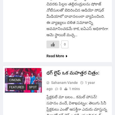
చివరకు పిల్లల తల్లిదండ్రులను షోకాజ్
నోటీసులతో బెదిరించిన ఆడియో సోషల్
మీడియాలో దావానలంలా వ్యాపించింది.
ఈ వ్యాఖ్యలు దళిత సమాజాన్ని
అవమానించడమే కాక, ఐఏఎస్ అధికారిగా
ఆమె స్థాయికే మచ్చ…
0
Read More
థగ్ లైఫ్ ఒక మహత్తర చిత్రం:
CINEMA
Sahanam Vande
1 year
FEATURED
SPOT
ago
0
1 mins
ప్రేక్షకులే మా బలం… కమల్ హాసన్!
సహనం వందే, విశాఖపట్నం: తెలుగు సినీ
ప్రేక్షకులు ఎంతో ఆసక్తిగా ఎదురు చూస్తున్న