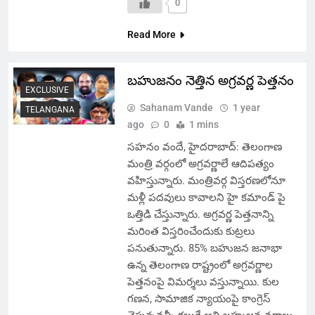
0
Read More
బహుజనం నెత్తిన అగ్రవర్ణ పెత్తనం
EXCLUSIVE
Sahanam Vande
1 year
TELANGANA
ago
0
1 mins
సహనం వందే, హైదరాబాద్: తెలంగాణ
మంత్రి వర్గంలో అగ్రవర్ణాలే ఆదిపత్యం
వహిస్తున్నారు. మంత్రివర్గ విస్తరణలోనూ
మళ్లీ పదవులు కావాలని హై కమాండ్ పై
ఒత్తిడి చేస్తున్నారు. అగ్రవర్ణ పెత్తనాన్ని
మరింత విస్తరించేందుకు కుట్రలు
పనుతున్నారు. 85% బహుజన జనాభా
ఉన్న తెలంగాణ రాష్ట్రంలో అగ్రవర్ణాల
పెత్తనంపై విమర్శలు వస్తున్నాయి. కుల
గణన, సామాజిక న్యాయంపై కాంగ్రెస్