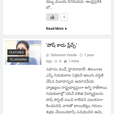
డబ్బు ముందు దిగదుడుపే. ఆంధ్రప్రదేశ్
లో…
0
Read More
‘పోష్ కాదు స్లేవ్స్’
FEATURED
Sahanam Vande
1 year
TELANGANA
ago
0
1 mins
సహనం వందే, హైదరాబాద్: తెలంగాణ
ఎస్సీ గురుకులాల సెక్రటరీ అలుగు వర్షిణి
చేసిన వివాదాస్పద, అమానవీయ
వ్యాఖ్యలు రాష్ట్రవ్యాప్తంగా అగ్ని రాజేశాయి.
గురుకులాల్లో చదివే దళిత విద్యార్థులను
పాష్ సొసైటీ నుంచి రాలేదని చులకనగా
కించపరిచి, వారితో టాయిలెట్లు, గదులు
శుభ్రం చేయించడాన్ని సమర్థించిన ఆమె,