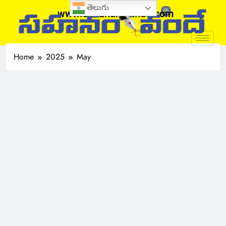
తెలుగు
www.sahanamvande.com
Home
2025
May