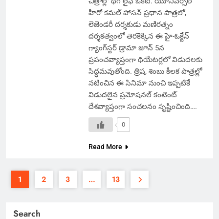
చిత్రాల్లో థగ్ లైఫ్ ఒకటి. యూనివర్సల్
హీరో కమల్ హాసన్ ప్రధాన పాత్రలో,
లెజెండరీ దర్శకుడు మణిరత్నం
దర్శకత్వంలో తెరకెక్కిన ఈ హై-ఓక్టేన్
గ్యాంగ్‌స్టర్ డ్రామా జూన్ 5న
ప్రపంచవ్యాప్తంగా థియేటర్లలో విడుదలకు
సిద్ధమవుతోంది. త్రిష, శింబు కీలక పాత్రల్లో
నటించిన ఈ సినిమా నుంచి ఇప్పటికే
విడుదలైన ప్రమోషనల్ కంటెంట్
దేశవ్యాప్తంగా సంచలనం సృష్టించింది….
0
Read More
1
2
3
…
13
Search