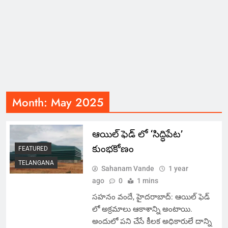
Month:
May 2025
ఆయిల్ ఫెడ్ లో ‘సిద్ధిపేట’
కుంభకోణం
FEATURED
TELANGANA
Sahanam Vande
1 year
ago
0
1 mins
సహనం వందే, హైదరాబాద్: ఆయిల్ ఫెడ్
లో అక్రమాలు ఆకాశాన్ని అంటాయి.
అందులో పని చేసే కీలక అధికారులే దాన్ని