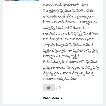
సహనం వందే, హైదరాబాద్: వైద్య
విద్యార్థులపై ప్రైవేటు మెడికల్ కాలేజీల
ఆగడాలకు అంతే లేదు. ఇష్టారాజ్యంగా
ఫీజులు వసూల్ చేయడం… విద్యార్థులకు
ఇవ్వాల్సిన ఉపకార వేతనాలను
కాజేయడం… ఇదేంటని ప్రశ్నిస్తే ‘మీ జీవితం
మా చేతుల్లో ఉందం’టూ బెదిరింపులకు
పాల్పడుతున్నారని మెడికోలు ఆవేదన
వ్యక్తం చేస్తున్నారు. ఈ వ్యవహారాన్ని వైద్య
విద్యార్థులు ప్రభుత్వ దృష్టికి
తీసుకువచ్చారు. తెలంగాణలోని ప్రైవేటు
వైద్య కళాశాలలు విద్యార్థులను పీల్చి పిప్పి
చేస్తున్న వైనం, వారిని వేధిస్తున్న తీరుపై
తెలంగాణ అడ్మిషన్, ఫీజు…
0
Read More