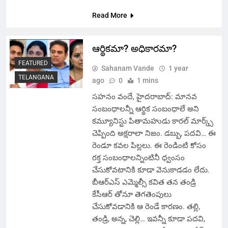
Read More
ఆర్థికమా? అధికారమా?
FEATURED
Sahanam Vande
1 year
TELANGANA
ago
0
1 mins
సహనం వందే, హైదరాబాద్: మానవ
సంబంధాలన్నీ ఆర్థిక సంబంధాలే అని
కమ్యూనిస్టు పితామహుడు కారల్ మార్క్స్
చెప్పింది అక్షరాలా నిజం. డబ్బు, పదవి… ఈ
రెండూ కవల పిల్లలు. ఈ రెండింటి కోసం
రక్త సంబంధాలన్నింటినీ ధ్వంసం
చేసుకోవటానికి కూడా వెనుకాడడం లేదు.
బీఆర్ఎస్ ఎమ్మెల్సీ కవిత తన తండ్రి
కేసీఆర్ తోనూ తెగతెంపులు
చేసుకోవడానికి ఆ రెండే కారణం. తల్లి,
తండ్రి, అన్న, చెల్లి… ఇవన్నీ కూడా పదవి,