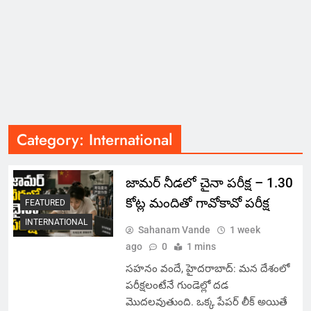
Category:
International
జామర్ నీడలో చైనా పరీక్ష – 1.30
కోట్ల మందితో గావోకావో పరీక్ష
FEATURED
INTERNATIONAL
Sahanam Vande
1 week
ago
0
1 mins
సహనం వందే, హైదరాబాద్: మన దేశంలో
పరీక్షలంటేనే గుండెల్లో దడ
మొదలవుతుంది. ఒక్క పేపర్ లీక్ అయితే