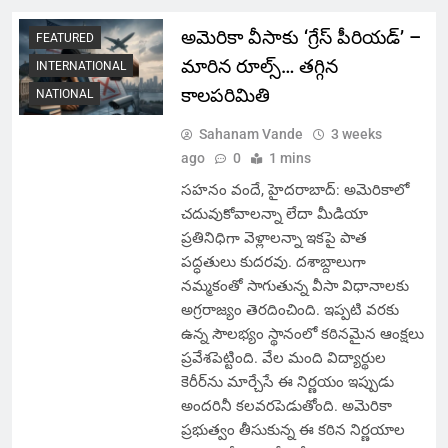
అమెరికా వీసాకు ‘గ్రేస్ పీరియడ్’ –
FEATURED
మారిన రూల్స్… తగ్గిన
INTERNATIONAL
కాలపరిమితి
NATIONAL
Sahanam Vande
3 weeks
ago
0
1 mins
సహనం వందే, హైదరాబాద్: అమెరికాలో
చదువుకోవాలన్నా లేదా మీడియా
ప్రతినిధిగా వెళ్లాలన్నా ఇకపై పాత
పద్ధతులు కుదరవు. దశాబ్దాలుగా
నమ్మకంతో సాగుతున్న వీసా విధానాలకు
అగ్రరాజ్యం తెరదించింది. ఇప్పటి వరకు
ఉన్న సౌలభ్యం స్థానంలో కఠినమైన ఆంక్షలు
ప్రవేశపెట్టింది. వేల మంది విద్యార్థుల
కెరీర్‌ను మార్చేసే ఈ నిర్ణయం ఇప్పుడు
అందరినీ కలవరపెడుతోంది. అమెరికా
ప్రభుత్వం తీసుకున్న ఈ కఠిన నిర్ణయాల