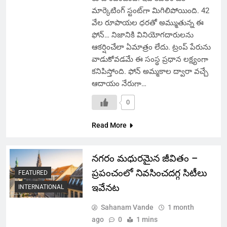
మార్కెటింగ్ స్టంట్‌గా మిగిలిపోయింది. 42
వేల రూపాయల ధరతో అమ్ముతున్న ఈ
ఫోన్… నిజానికి వినియోగదారులను
ఆకర్షించేలా ఏమాత్రం లేదు. ట్రంప్ పేరును
వాడుకోవడమే ఈ సంస్థ ప్రధాన లక్ష్యంగా
కనిపిస్తోంది. ఫోన్ అమ్మకాల ద్వారా వచ్చే
ఆదాయం నేరుగా…
0
Read More
నగరం మధురమైన జీవితం –
ప్రపంచంలో నివసించదగ్గ సిటీలు
FEATURED
ఇవేనట
INTERNATIONAL
Sahanam Vande
1 month
ago
0
1 mins