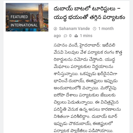
దుబాయ్ బాటలో టూరిస్టులు –
యుద్ధ భయంతో తగ్గిన పర్యాటకం
FEATURED
INTERNATIONAL
Sahanam Vande
1 month
ago
0
1 mins
సహనం వందే, హైదరాబాద్: ఇటీవలి
వేసవి సెలవుల వేళ పర్యాటక రంగం కొత్త
రికార్డులను నమోదు చేస్తోంది. యుద్ధ
మేఘాలు పర్యాటకుల నిర్ణయాలను
శాసిస్తున్నాయి. ఒకప్పుడు ఖరీదైనవిగా
భావించే దుబాయ్, ఈజిప్టులు ఇప్పుడు
అందుబాటులోకి వచ్చాయి. మరోవైపు
ఐరోపా దేశాలు పర్యాటకుల జేబులకు
చిల్లులు పెడుతున్నాయి. ఈ విచిత్రమైన
పరిస్థితి వెనుక ఉన్న అసలు కారణాలను
నిశితంగా పరిశీలిద్దాం. దుబాయ్ టూర్
ఇప్పుడు చౌకదుబాయ్, ఈజిప్టులలో
పర్యాటక ప్యాకేజీలు పడిపోయాయి.