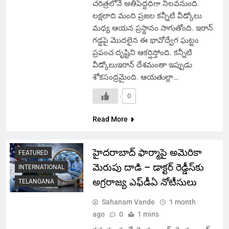
చరిత్రలోనే అతిపెద్దదిగా నిలవనుంది.
లక్షలాది మంది ప్రజల కన్నీటి వీడ్కోలు
మధ్య ఆయన ప్రస్థానం సాగుతోంది. ఇరాన్
గడ్డపై మొదలైన ఈ భావోద్వేగ ఘట్టం
ప్రపంచ దృష్టిని ఆకర్షిస్తోంది. కన్నీటి
వీడ్కోలుఇరాన్ దేశమంతా ఇప్పుడు
శోకసంద్రమైంది. ఆయతుల్లా…
0
Read More
హైదరాబాద్ ఫార్మాపై అమెరికా
FEATURED
మెరుపు దాడి – డాక్టర్ రెడ్డీస్‌కు
INTERNATIONAL
అగ్రరాజ్య ఎఫ్‌డీఏ నోటీసులు
TELANGANA
Sahanam Vande
1 month
ago
0
1 mins