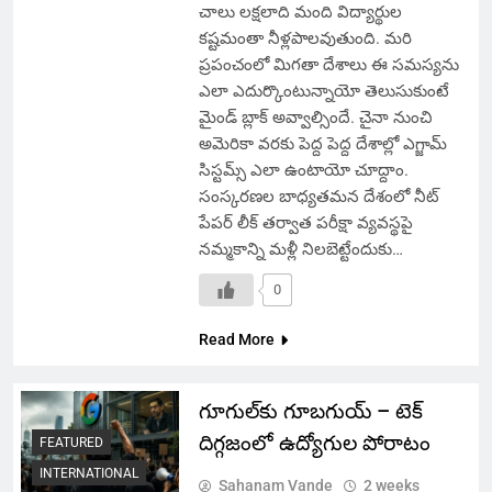
చాలు లక్షలాది మంది విద్యార్థుల
కష్టమంతా నీళ్లపాలవుతుంది. మరి
ప్రపంచంలో మిగతా దేశాలు ఈ సమస్యను
ఎలా ఎదుర్కొంటున్నాయో తెలుసుకుంటే
మైండ్ బ్లాక్ అవ్వాల్సిందే. చైనా నుంచి
అమెరికా వరకు పెద్ద పెద్ద దేశాల్లో ఎగ్జామ్
సిస్టమ్స్ ఎలా ఉంటాయో చూద్దాం.
సంస్కరణల బాధ్యతమన దేశంలో నీట్
పేపర్ లీక్ తర్వాత పరీక్షా వ్యవస్థపై
నమ్మకాన్ని మళ్లీ నిలబెట్టేందుకు…
0
Read More
గూగుల్‌కు గూబగుయ్ – టెక్
దిగ్గజంలో ఉద్యోగుల పోరాటం
FEATURED
INTERNATIONAL
Sahanam Vande
2 weeks