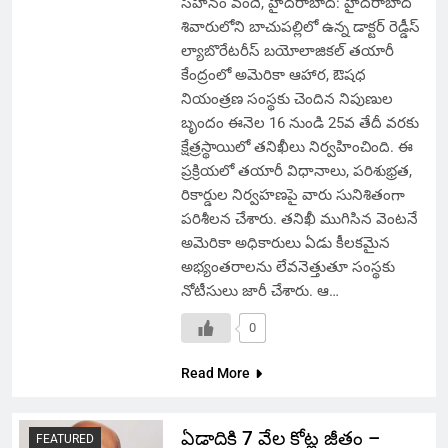
సహనం వందే, హైదరాబాద్: హైదరాబాద్
శివారులోని బాచుపల్లిలో ఉన్న డాక్టర్ రెడ్డీస్
ల్యాబొరేటరీస్ బయోలాజికల్ తయారీ
కేంద్రంలో అమెరికా ఆహార, ఔషధ
నియంత్రణ సంస్థకు చెందిన నిపుణుల
బృందం ఈనెల 16 నుండి 25వ తేదీ వరకు
క్షేత్రస్థాయిలో తనిఖీలు నిర్వహించింది. ఈ
ప్రక్రియలో తయారీ విధానాలు, పరిశుభ్రత,
రికార్డుల నిర్వహణపై వారు సునిశితంగా
పరిశీలన చేశారు. తనిఖీ ముగిసిన వెంటనే
అమెరికా అధికారులు ఏడు కీలకమైన
అభ్యంతరాలను లేవనెత్తుతూ సంస్థకు
నోటీసులు జారీ చేశారు. ఆ…
0
Read More
ఏడాదికి 7 వేల కోట్ల జీతం –
FEATURED