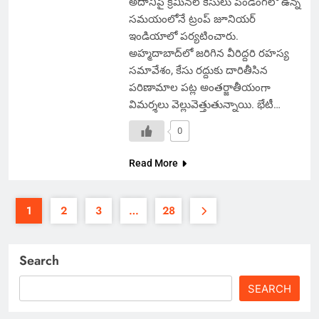
అదానీపై క్రిమినల్ కేసులు పెండింగ్‌లో ఉన్న
సమయంలోనే ట్రంప్ జూనియర్
ఇండియాలో పర్యటించారు.
అహ్మదాబాద్‌లో జరిగిన వీరిద్దరి రహస్య
సమావేశం, కేసు రద్దుకు దారితీసిన
పరిణామాల పట్ల అంతర్జాతీయంగా
విమర్శలు వెల్లువెత్తుతున్నాయి. భేటీ…
0
Read More
1
2
3
…
28
Search
SEARCH