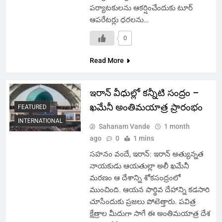
పర్యాటకులను ఆకర్షించేందుకు టూర్
ఆపరేటర్లు ధరలను…
0
Read More
ఇరాన్ వీధుల్లో కన్నీటి సంద్రం –
ఖమేనీ అంతిమయాత్ర ప్రారంభం
FEATURED
INTERNATIONAL
Sahanam Vande
1 month
ago
0
1 mins
సహనం వందే, ఇరాన్: ఇరాన్ అత్యున్నత
నాయకుడు ఆయతుల్లా అలీ ఖమేనీ
మరణం ఆ దేశాన్ని శోకసంద్రంలో
ముంచింది. ఆయన పార్థివ దేహాన్ని కడసారి
చూసేందుకు ప్రజలు పోటెత్తారు. పవిత్ర
క్షేత్రాల మీదుగా సాగే ఈ అంతిమయాత్ర దేశ