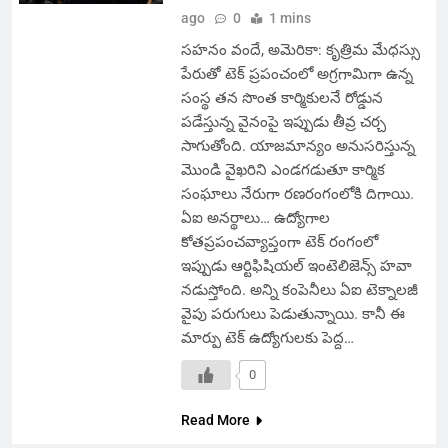
ago
0
1 mins
సహనం వందే, అమెరికా: కృత్రిమ మేధస్సు
పేరుతో టెక్ ప్రపంచంలో అగ్రగామిగా ఉన్న
సంస్థ తన సొంత కార్మికులనే రోడ్డున
పడేస్తున్న వైనంపై ఇప్పుడు తీవ్ర చర్చ
సాగుతోంది. యాజమాన్యం అనుసరిస్తున్న
మొండి వైఖరిని ఎండగడుతూ కార్మిక
సంఘాలు నేరుగా రణరంగంలోకి దిగాయి.
ఏఐ అనర్థాలు… ఉద్యోగాల
కోతప్రపంచవ్యాప్తంగా టెక్ రంగంలో
ఇప్పుడు ఆర్టిఫిషియల్ ఇంటెలిజెన్స్ హవా
నడుస్తోంది. అన్ని కంపెనీలు ఏఐ టెక్నాలజీ
వైపు పరుగులు పెడుతున్నాయి. కానీ ఈ
మార్పు టెక్ ఉద్యోగులకు పెద్ద…
0
Read More