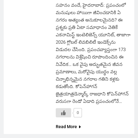
సహనం వందే, హైదరాబాద్: ప్రపంచంలో
మనుషులు హాయిగా జీవించడానికి ఏ
నగరం అత్యంత అనుకూలమైనది? ఈ
ప్రశ్నకు ప్రతి ఏటా సమాధానం వెతికే
ఎకనామిస్ట్ ఇంటెలిజెన్స్ యూనిట్, తాజాగా
2026 గ్లోబల్ లివబిలిటీ ఇండెక్స్‌ను
విడుదల చేసింది. ప్రపంచవ్యాప్తంగా 173
నగరాలను విశ్లేషించి రూపొందించిన ఈ
నివేదిక… ఒక వైపు అద్భుతమైన జీవన
ప్రమాణాలు, మరోవైపు యుద్ధం వల్ల
చిన్నాభిన్నమైన నగరాల గతిని కళ్లకు
కడుతోంది. కోపెన్‌హాగన్
జైత్రయాత్రడెన్మార్క్ రాజధాని కోపెన్‌హాగన్
వరుసగా రెండో ఏడాది ప్రపంచంలోనే…
0
Read More