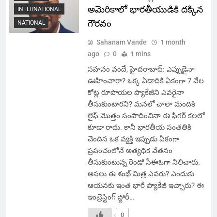
అమెరికాలో భారతీయుడికి దక్కిన
INTERNATIONAL
గౌరవం
NATIONAL
Sahanam Vande
1 month
ago
0
1 mins
సహనం వందే, హైదరాబాద్: ఎప్పుడైనా
ఊహించారా? ఒక్క ఏడాదికి ఏకంగా 7 వేల
కోట్ల రూపాయల ప్యాకేజీని ఎవరైనా
తీసుకుంటారని? మనలో చాలా మందికి
లైఫ్ మొత్తం సంపాదించినా ఈ ఫిగర్ కలలో
కూడా రాదు. కానీ భారతీయ సంతతికి
చెందిన ఒక వ్యక్తి ఇప్పుడు ఏకంగా
ప్రపంచంలోనే అత్యధిక వేతనం
తీసుకుంటున్న రెండో సీఈఓగా నిలిచారు.
అసలు ఈ శంఖ్ మిత్ర ఎవరు? ఎందుకు
ఆయనకు ఇంత భారీ ప్యాకేజీ ఇచ్చారు? ఈ
ఇంట్రెస్టింగ్ స్టోరీ…
0