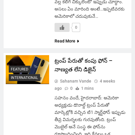
వల్ల కలిగే చిక్కులేంటో ఇప్పుడు చూద్దాం.
అసలు ఏం మారింది అంటే…ఇప్పటివరకు
అమెరికాలో చదువుకునే…
0
Read More
ట్రంప్ పేరుతో కంపు ఫోన్ –
నాణ్యత లేని డిజైన్
FEATURED
INTERNATIONAL
Sahanam Vande
4 weeks
ago
0
1 mins
సహనం వందే, హైదరాబాద్: అమెరికా
అధ్యక్షుడు డొనాల్డ్ ట్రంప్ పేరుతో
మార్కెట్లోకి వచ్చిన టి1 స్మార్ట్‌ఫోన్ ఇప్పుడు
తీవ్ర విమర్శలకు గురవుతోంది. ట్రంప్
మొబైల్ అనే సంస్థ ఈ ఫోన్‌ను
రూపొందించింది. ఇది కేవలం ఒక