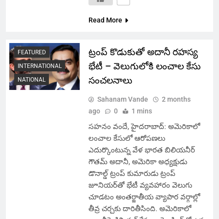
Read More
ట్రంప్ కొడుకుతో అదానీ రహస్య
FEATURED
భేటీ – వెలుగులోకి లంచాల కేసు
INTERNATIONAL
సంచలనాలు
NATIONAL
Sahanam Vande
2 months
ago
0
1 mins
సహనం వందే, హైదరాబాద్: అమెరికాలో
లంచాల కేసులో ఆరోపణలు
ఎదుర్కొంటున్న వేళ భారత బిలియనీర్
గౌతమ్ అదానీ, అమెరికా అధ్యక్షుడు
డొనాల్డ్ ట్రంప్ కుమారుడు ట్రంప్
జూనియర్‌తో భేటీ వ్యవహారం వెలుగు
చూడటం అంతర్జాతీయ వ్యాపార వర్గాల్లో
తీవ్ర చర్చకు దారితీసింది. అమెరికాలో