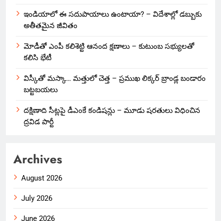
ఇండియాలో‌ ఈ సదుపాయాలు ఉంటాయా? – విదేశాల్లో డబ్బుకు
అతీతమైన జీవితం
మోడీతో ఎంపీ కలిశెట్టి ఆనంద క్షణాలు – కుటుంబ సభ్యులతో
కలిసి భేటీ
విస్కీతో మస్కా… మత్తులో చెత్త – ప్రముఖ లిక్కర్ బ్రాండ్ల బండారం
బట్టబయలు
దక్షిణాది సీట్లపై డీఎంకే కండిషన్లు – మూడు షరతులు విధించిన
ద్రవిడ పార్టీ
Archives
August 2026
July 2026
June 2026