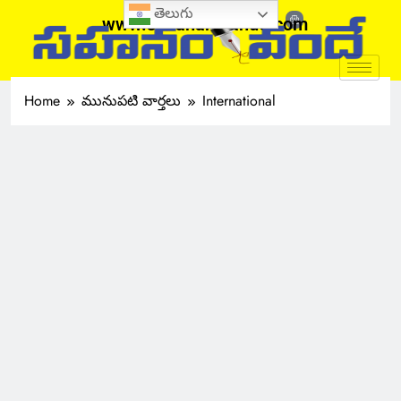
తెలుగు
www.sahanamvande.com
Home
మునుపటి వార్తలు
International