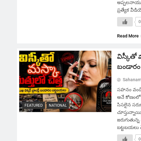
అప్పలనాయుడ
ప్రత్యేక వీ
0
Read More
విస్కీతో 
బండారం
Sahanam
సహనం వందే,
అనే కోణంలో 
సిసలైన సరుక
FEATURED
NATIONAL
చూస్తున్నాయి.
జరుగుతున్న న
బట్టబయలు చ
0