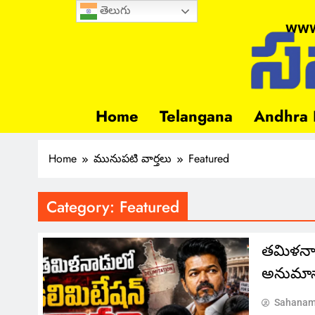
తెలుగు
www
Home
Telangana
Andhra 
Home
మునుపటి వార్తలు
Featured
Category:
Featured
తమిళనాడు
అనుమా
Sahanam