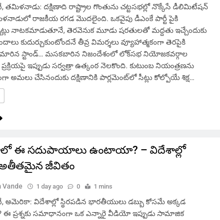
మిళనాడు: దక్షిణాది రాష్ట్రాల గొంతును చట్టసభల్లో నొక్కేసే డీలిమిటేషన్
తమిళనాడులో రాజకీయ రగడ మొదలైంది. ఒకవైపు డీఎంకే పార్టీ పైకి
తున్నట్లు నాటకమాడుతూనే, తెరవెనుక మూడు షరతులతో మద్దతు ఇచ్చేందుకు
దాలు కుదుర్చుకుంటోందనే తీవ్ర విమర్శలు వ్యూహాత్మకంగా తెరపైకి
. మారిన స్టాండ్… మసకబారిన నిజందేశంలో లోక్‌సభ నియోజకవర్గాల
ప్రక్రియపై ఇప్పుడు సర్వత్రా ఉత్కంఠ నెలకొంది. కుటుంబ నియంత్రణను
మలు చేసినందుకు దక్షిణానికి పార్లమెంట్‌లో సీట్లు కోల్పోయే శిక్ష…
ో‌ ఈ సదుపాయాలు ఉంటాయా? – విదేశాల్లో
 అతీతమైన జీవితం
 Vande
1 day ago
0
1 mins
అమెరికా: విదేశాల్లో స్థిరపడిన భారతీయులు డబ్బు కోసమే అక్కడ
 ఈ ప్రశ్నకు సమాధానంగా ఒక ఎన్నారై వీడియో ఇప్పుడు సామాజిక