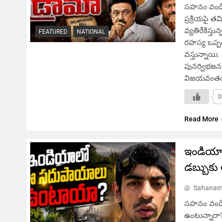
సహనం వందే, త
ప్రక్రియపై 
వ్యతిరేకిస్
FEATURED
NATIONAL
రహస్య ఒప్పం
వస్తున్నాయి
పునర్విభజన 
విజయవంతంగా అ
0
Read More
ఇండియాల
డబ్బుకు
Sahanam
సహనం వందే, 
ఉంటున్నారా?