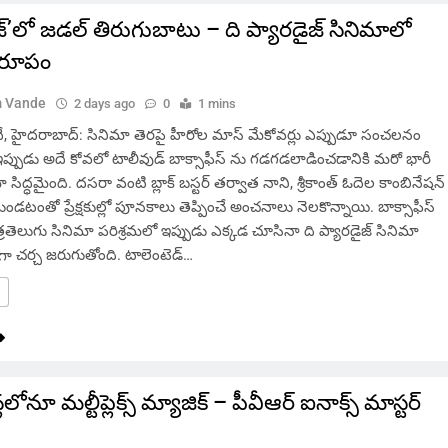
జ్’లో జడల్ తిరుగుబాటు – ది ప్యారడైజ్ సినిమాలో
్రరూపం
 Vande
2 days ago
0
1 mins
 హైదరాబాద్: సినిమా తెరపై హీరోల మాస్ మేకోవర్లు ఎప్పుడూ సంచలనం
ి. ఇప్పుడు అదే కోవలో టాలీవుడ్ బాక్సాఫీస్ ను గడగడలాడించడానికి మరో భారీ
మా సిద్ధమైంది. దసరా వంటి బ్లాక్ బస్టర్ తర్వాత నాని, శ్రీకాంత్ ఓదెల కాంబినేషన్
ుండటంతో ప్రేక్షకుల్లో పూనకాలు తెప్పించే అంచనాలు నెలకొన్నాయి. బాక్సాఫీస్
తెలుగు సినిమా పరిశ్రమలో ఇప్పుడు ఎక్కడ చూసినా ది ప్యారడైజ్ సినిమా
ుగా చర్చ జరుగుతోంది. టాలెంటెడ్…
్లలోనూ మల్టీప్లెక్స్‌ మ్యాజిక్ – పీవీఆర్ ఐనాక్స్ మాస్టర్