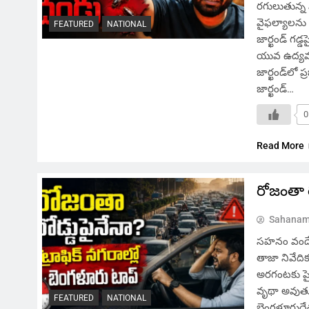
రగులుతున్న 
వైఫల్యాలను ఎ
FEATURED
NATIONAL
జార్ఖండ్ గడ్డ
యువ ఉద్యమం 
జార్ఖండ్‌లో 
జార్ఖండ్…
0
Read More
రోజంతా ర
Sahanam
సహనం వందే, 
తాజా నివేది
అరగంటకు పైగ
వృథా అవుతు
FEATURED
NATIONAL
బెంగళూరుదేశ