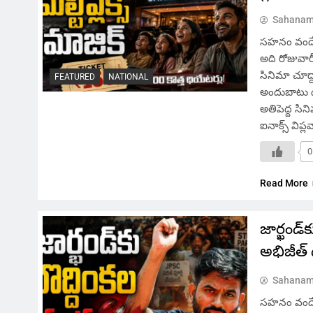
Sahanam
సహనం వందే,
అది రోజువారీ 
సినిమా చూద
FEATURED
NATIONAL
అందుబాటు ధ
అతిపెద్ద సిన
ఐనాక్స్ విప
0
Read More
జార్ఖండ్‌క
అభిజీత్ ద
Sahanam
సహనం వందే, మ