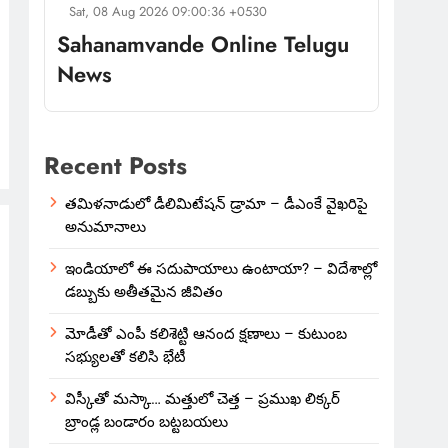
Sat, 08 Aug 2026 09:00:36 +0530
Sahanamvande Online Telugu
News
Recent Posts
తమిళనాడులో డీలిమిటేషన్ డ్రామా – డీఎంకే వైఖరిపై
అనుమానాలు
ఇండియాలో‌ ఈ సదుపాయాలు ఉంటాయా? – విదేశాల్లో
డబ్బుకు అతీతమైన జీవితం
మోడీతో ఎంపీ కలిశెట్టి ఆనంద క్షణాలు – కుటుంబ
సభ్యులతో కలిసి భేటీ
విస్కీతో మస్కా… మత్తులో చెత్త – ప్రముఖ లిక్కర్
బ్రాండ్ల బండారం బట్టబయలు