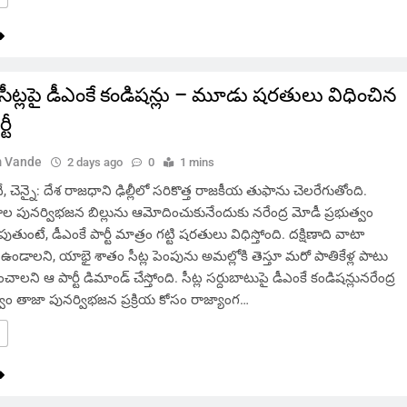
ి సీట్లపై డీఎంకే కండిషన్లు – మూడు షరతులు విధించిన
టీ
 Vande
2 days ago
0
1 mins
ెన్నై: దేశ రాజధాని ఢిల్లీలో సరికొత్త రాజకీయ తుఫాను చెలరేగుతోంది.
ల పునర్విభజన బిల్లును ఆమోదించుకునేందుకు నరేంద్ర మోడీ ప్రభుత్వం
తుంటే, డీఎంకే పార్టీ మాత్రం గట్టి షరతులు విధిస్తోంది. దక్షిణాది వాటా
ఉండాలని, యాభై శాతం సీట్ల పెంపును అమల్లోకి తెస్తూ మరో పాతికేళ్ల పాటు
ించాలని ఆ పార్టీ డిమాండ్ చేస్తోంది. సీట్ల సర్దుబాటుపై డీఎంకే కండిషన్లునరేంద్ర
్వం తాజా పునర్విభజన ప్రక్రియ కోసం రాజ్యాంగ…