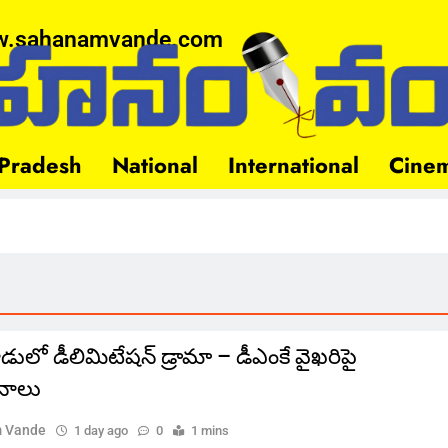
.sahanamvande.com
Pradesh
National
International
Cine
లో డీలిమిటేషన్ డ్రామా – డీఎంకే వైఖరిపై
నాలు
 Vande
1 day ago
0
1 mins