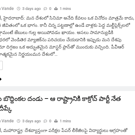
 Vande
3 days ago
0
1 mins
 హైదరాబాద్: మన దేశంలో సినిమా అనేది కేవలం ఒక వినోదం మాత్రమే కాదు,
జీవితంలో ఒక భాగం. కానీ చిన్న పట్టణాల్లో ఉండే వాళ్లకు పెద్ద మల్టీప్లెక్స్‌లలో
్దామంటే జేబులు గుల్ల అయిపోవడం ఖాయం. అసలు సామాన్యుడికి
రలో వెండితెర మ్యాజిక్‌ను పరిచయం చేయడానికి ఇప్పుడు మన దేశపు
ిమా దిగ్గజం ఒక అద్భుతమైన మాస్టర్ ప్లాన్‌తో ముందుకు వచ్చింది. పీవీఆర్
్లవాత్మకమైన నిర్ణయంమన దేశంలో…
ు బొద్దింకల దండు – ఆ రాష్ట్రానికి కాక్రోచ్ పార్టీ నేత
ీప్కే
 Vande
3 days ago
0
1 mins
హారాష్ట్ర: దేశవ్యాప్తంగా పరీక్షల పేపర్ లీకేజీలపై విద్యార్థులు ఆగ్రహంతో