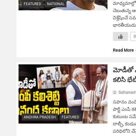
మాధ్యమాల్లో
FEATURED
NATIONAL
చెబుతున్న 
విశ్లేషించే
భారతీయుడు ష
0
Read More
మోడీతో 
కలిసి భేట
Sahanam
సహనం వందే,
పార్టీ ఎంపీ 
కుటుంబ సమేతం
ANDHRA PRADESH
FEATURED
లాల్చీ, కం
పరిధిలోని చే