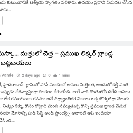
ు కుటుంబానికి ఆత్మీయ స్వాగతం పలికారు. ఉదయం ప్రధాని విడుదల చేసిన
డియోను…
మస్కా… మత్తులో చెత్త – ప్రముఖ లిక్కర్ బ్రాండ్ల
 బట్టబయలు
 Vande
2 days ago
0
1 mins
 హైదరాబాద్: గ్లాసులో పోసే మందులో అసలు మత్తెంత, అందులో కల్తీ ఎంత
ఇప్పుడు దేశవ్యాప్తంగా కలకలం రేగుతోంది. తాగే వారి గొంతులోకి దిగేది అసలు
ా లేక రసాయనాల రసమా అనే దిగ్భ్రాంతికర నిజాలు ఒక్కటొక్కటిగా వెలుగు
 నిత్యం కిక్కు కోసం కోట్లాది మంది నమ్ముతున్న కొన్ని ప్రముఖ బ్రాండ్ల వెనుక
యా మోసాన్ని ఫుడ్ సేఫ్టీ అండ్ స్టాండర్డ్స్ అథారిటీ ఆఫ్ ఇండియా
ేసింది….