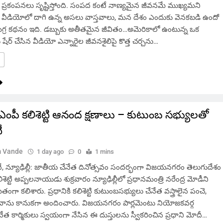
 ప్రకంపనలు సృష్టిస్తోంది. సంపద కంటే నాణ్యమైన జీవనమే ముఖ్యమని
ఆ వీడియోలో దాగి ఉన్న అసలు వాస్తవాలు, మన దేశం ఎందుకు వెనకబడి ఉందో
 సమగ్ర కథనం ఇది. డబ్బుకు అతీతమైన జీవితం…అమెరికాలో ఉంటున్న ఒక
ేర్ చేసిన వీడియో ఎన్నారైల జీవనశైలిపై కొత్త చర్చను…
ఎంపీ కలిశెట్టి ఆనంద క్షణాలు – కుటుంబ సభ్యులతో
ీ
 Vande
1 day ago
0
1 mins
 న్యూఢిల్లీ: జాతీయ చేనేత దినోత్సవం సందర్భంగా విజయనగరం తెలుగుదేశం
కలిశెట్టి అప్పలనాయుడు శుక్రవారం న్యూఢిల్లీలో ప్రధానమంత్రి నరేంద్ర మోడీని
గా కలిశారు. ప్రధానికి కలిశెట్టి కుటుంబసభ్యులు చేనేత వస్త్రాలైన పంచె,
డువాను కానుకగా అందించారు. విజయనగరం పార్లమెంటు నియోజకవర్గ
నేత కార్మికులు స్వయంగా నేసిన ఈ దుస్తులను స్వీకరించిన ప్రధాని మోదీ…