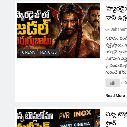
‘ప్యారడై
నాని ఉగ
Sahanam
సహనం వందే,
సృష్టిస్తాయ
యాక్షన్ డ్రా
CINEMA
FEATURED
మరోసారి వస్త
పై దండయాత్ర
గురించే జోర
0
Read More
చిన్న టౌన
ప్లాన్