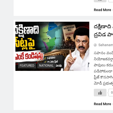
Read More
దక్షిణాద
ద్రవిడ పార్
Sahanam
సహనం వందే, చ
నియోజకవర్గా
పావులు కదుపు
FEATURED
NATIONAL
పడిపోకుండా 
ఫ్రీజ్ కొనసాగ
మోడీ ప్రభుత
0
Read More