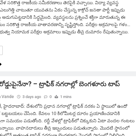
వేళ సరికొత్త రాజకీయ సమీకరణాలు తెరపైకి వచ్చాయి. విద్యా వ్యవస్థ
లుగెత్తి చాటుతూ యువతను ఏకం చేస్తున్న కాక్రోచ్ జనతా పార్టీ ఇప్పుడు
పై అడుగుపెట్టడానికి సిద్ధమైంది. వ్యవస్థలను ప్రశ్నించే శక్తిగా మారుతున్న ఈ
సరికొత్త రాజకీయ వాతావరణాన్ని సృష్టిస్తోంది. పరీక్షల అక్రమాలపై గళం…
ప్రభుత్వ నియామక పరీక్షల అక్రమాలు ఇప్పుడు తీవ్ర దుమారం రేపుతున్నాయి.
ోడ్డుపైనేనా? – ట్రాఫిక్ నగరాల్లో బెంగళూరు టాప్
 Vande
3 days ago
0
1 mins
హైదరాబాద్: దేశంలోని ప్రధాన నగరాల్లో ట్రాఫిక్ నరకం ఏ స్థాయిలో ఉందో
క బట్టబయలు చేసింది. కేవలం 10 కిలోమీటర్ల దూరం ప్రయాణించడానికి
ా సమయం పడుతోంది. రద్దీ వేళల్లో ట్రాఫిక్‌లో చిక్కుకుని ఏటా వందల గంటలు
న్నాయి. వాహనదారులు తీవ్ర ఇబ్బందులు పడుతున్నారు. మొదటి స్థానంలో
ంలోనే అత్యంత ట్రాఫిక్ నగరంగా బెంగళూరు మొదటి స్థానంలో నిలిచింది.