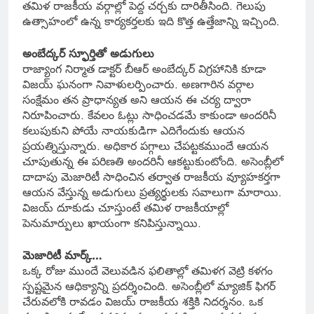
తమిళ రాజకీయ వర్గాల్లో పెద్ద చర్చకు దారితీసింది. గెలుపు
ఉత్సాహంలో ఉన్న కార్యకర్తలకు ఇది కొత్త ఉత్తేజాన్ని ఇచ్చింది.
అంబేద్కర్ స్ఫూర్తితో అడుగులు
రాజ్యాంగ నిర్మాత డాక్టర్ బీఆర్ అంబేద్కర్ విగ్రహానికి కూడా
విజయ్ ఘనంగా నివాళులర్పించారు. అణగారిన వర్గాల
సంక్షేమం తన ప్రాధాన్యత అని ఆయన ఈ చర్య ద్వారా
నిరూపించారు. కేవలం ఓట్లు సాధించడమే కాకుండా అందరినీ
కలుపుకుని పోయే నాయకుడిగా ఎదిగేందుకు ఆయన
ప్రయత్నిస్తున్నారు. అధికార పగ్గాలు చేపట్టకముందే ఆయన
చూపుతున్న ఈ పరిణతి అందరినీ ఆకట్టుకుంటోంది. అసెంబ్లీలో
దాదాపు మెజారిటీ సాధించిన తర్వాత రాజకీయ వ్యూహకర్తగా
ఆయన వేస్తున్న అడుగులు ప్రత్యర్థులకు సవాలుగా మారాయి.
విజయ్ దూకుడు చూస్తుంటే తమిళ రాజకీయాల్లో
పెనుమార్పులు ఖాయంగా కనిపిస్తున్నాయి.
మెజారిటీ మార్క్…
ఒక్క రోజు ముందే వెలువడిన ఫలితాల్లో తమిళగ వెట్రి కళగం
స్పష్టమైన ఆధిక్యాన్ని ప్రదర్శించింది. అసెంబ్లీలో మ్యాజిక్ ఫిగర్
చేరువలోకి రావడం విజయ్ రాజకీయ శక్తికి నిదర్శనం. ఒక