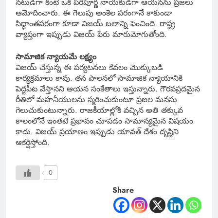
నటుడిగా కంటే ఒక పరిపూర్ణ నాయకుడిగా ఆయనను ప్రజలు
ఆమోదించారు. ఈ గెలుపు అంకెల పరంగానే కాకుండా
సిద్ధాంతపరంగా కూడా విజయ్ బలాన్ని పెంచింది. రాష్ట్ర
వ్యాప్తంగా ఇప్పుడు విజయ్ పేరు మారుమోగుతోంది.
సామాజిక న్యాయమే లక్ష్యం
విజయ్ చేస్తున్న ఈ పర్యటనలు కేవలం మొక్కుబడి
కార్యక్రమాలు కావు. తన పాలనలో సామాజిక న్యాయానికి
పెద్దపీట వేస్తానని ఆయన సంకేతాలు ఇస్తున్నారు. గౌరవప్రదమైన
రీతిలో మహనీయులను స్మరించుకుంటూ ప్రజల మనసు
గెలుచుకుంటున్నారు. రాజకీయాల్లోకి వచ్చిన అతి తక్కువ
కాలంలోనే ఇంతటి ప్రభావం చూపడం సామాన్యమైన విషయం
కాదు. విజయ్ ప్రయాణం ఇప్పుడు యావత్ దేశం దృష్టిని
ఆకర్షిస్తోంది.
0
Share