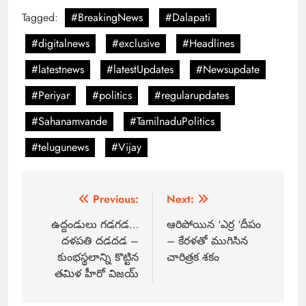
Tagged:
#BreakingNews
#Dalapati
#digitalnews
#exclusive
#Headlines
#latestnews
#latestUpdates
#Newsupdate
#Periyar
#politics
#regularupdates
#Sahanamvande
#TamilnaduPolitics
#telugunews
#Vijay
Previous:
Next:
ఉద్దండులు గడగడ…
ఆరిపోయిన ‘ఎర్ర ‘దీపం
దళపతి దడదడ –
– కేరళతో ముగిసిన
కుంభస్థలాన్ని కొట్టిన
చారిత్రక శకం
తమిళ హీరో విజయ్