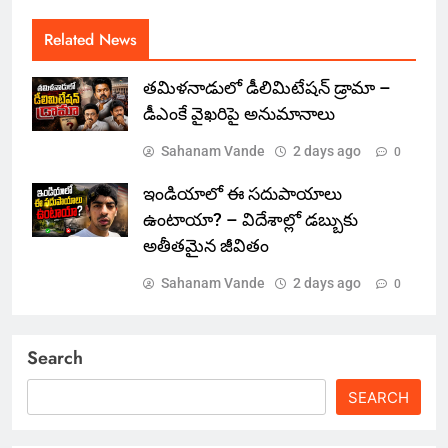
Related News
తమిళనాడులో డీలిమిటేషన్ డ్రామా –
డీఎంకే వైఖరిపై అనుమానాలు
Sahanam Vande
2 days ago
0
ఇండియాలో‌ ఈ సదుపాయాలు
ఉంటాయా? – విదేశాల్లో డబ్బుకు
అతీతమైన జీవితం
Sahanam Vande
2 days ago
0
Search
SEARCH