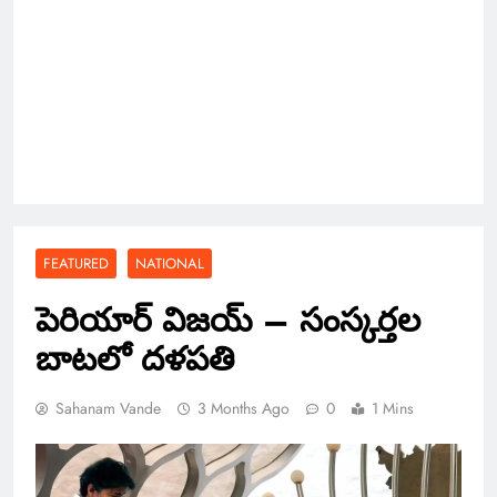
FEATURED
NATIONAL
పెరియార్ విజయ్ – సంస్కర్తల
బాటలో దళపతి
Sahanam Vande
3 Months Ago
0
1 Mins