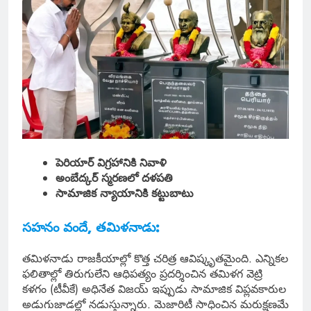
పెరియార్ విగ్రహానికి నివాళి
అంబేద్కర్ స్మరణలో దళపతి
సామాజిక న్యాయానికి కట్టుబాటు
సహనం వందే, తమిళనాడు:
తమిళనాడు రాజకీయాల్లో కొత్త చరిత్ర ఆవిష్కృతమైంది. ఎన్నికల
ఫలితాల్లో తిరుగులేని ఆధిపత్యం ప్రదర్శించిన తమిళగ వెట్రి
కళగం (టీవీకే) అధినేత విజయ్ ఇప్పుడు సామాజిక విప్లవకారుల
అడుగుజాడల్లో నడుస్తున్నారు. మెజారిటీ సాధించిన మరుక్షణమే