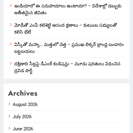
ఇండియాలో‌ ఈ సదుపాయాలు ఉంటాయా? – విదేశాల్లో డబ్బుకు
అతీతమైన జీవితం
మోడీతో ఎంపీ కలిశెట్టి ఆనంద క్షణాలు – కుటుంబ సభ్యులతో
కలిసి భేటీ
విస్కీతో మస్కా… మత్తులో చెత్త – ప్రముఖ లిక్కర్ బ్రాండ్ల బండారం
బట్టబయలు
దక్షిణాది సీట్లపై డీఎంకే కండిషన్లు – మూడు షరతులు విధించిన
ద్రవిడ పార్టీ
Archives
August 2026
July 2026
June 2026