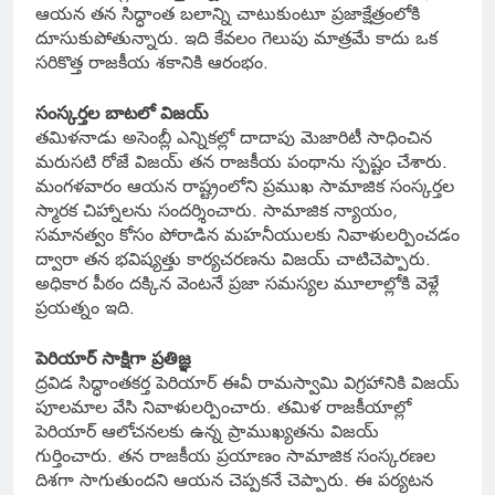
ఆయన తన సిద్ధాంత బలాన్ని చాటుకుంటూ ప్రజాక్షేత్రంలోకి
దూసుకుపోతున్నారు. ఇది కేవలం గెలుపు మాత్రమే కాదు ఒక
సరికొత్త రాజకీయ శకానికి ఆరంభం.
సంస్కర్తల బాటలో విజయ్
తమిళనాడు అసెంబ్లీ ఎన్నికల్లో దాదాపు మెజారిటీ సాధించిన
మరుసటి రోజే విజయ్ తన రాజకీయ పంథాను స్పష్టం చేశారు.
మంగళవారం ఆయన రాష్ట్రంలోని ప్రముఖ సామాజిక సంస్కర్తల
స్మారక చిహ్నాలను సందర్శించారు. సామాజిక న్యాయం,
సమానత్వం కోసం పోరాడిన మహనీయులకు నివాళులర్పించడం
ద్వారా తన భవిష్యత్తు కార్యచరణను విజయ్ చాటిచెప్పారు.
అధికార పీఠం దక్కిన వెంటనే ప్రజా సమస్యల మూలాల్లోకి వెళ్లే
ప్రయత్నం ఇది.
పెరియార్ సాక్షిగా ప్రతిజ్ఞ
ద్రవిడ సిద్ధాంతకర్త పెరియార్ ఈవీ రామస్వామి విగ్రహానికి విజయ్
పూలమాల వేసి నివాళులర్పించారు. తమిళ రాజకీయాల్లో
పెరియార్ ఆలోచనలకు ఉన్న ప్రాముఖ్యతను విజయ్
గుర్తించారు. తన రాజకీయ ప్రయాణం సామాజిక సంస్కరణల
దిశగా సాగుతుందని ఆయన చెప్పకనే చెప్పారు. ఈ పర్యటన