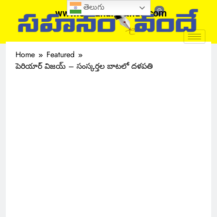
తెలుగు
www.sahanamvande.com
Home
Featured
పెరియార్ విజయ్ – సంస్కర్తల బాటలో దళపతి