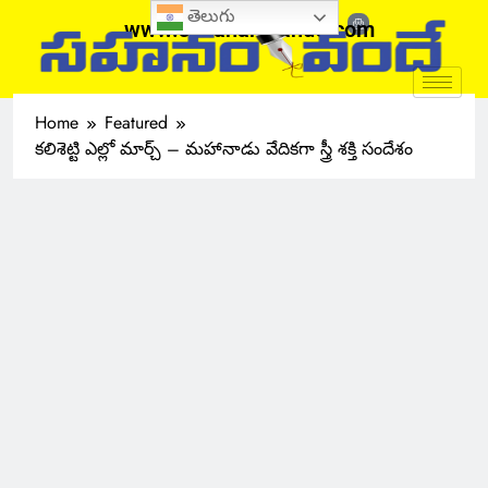
తెలుగు
www.sahanamvande.com
Home
Featured
కలిశెట్టి ఎల్లో మార్చ్ – మహానాడు వేదికగా స్త్రీ శక్తి సందేశం