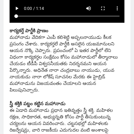
కార్యకర్తే పార్టీకి ప్రాణం
మహానాడు వేదికగా ఎంపీ కలిశెట్టి అప్పలనాయుడు కీలక
ప్రసంగం చేశారు. కార్యకర్తలే పార్టీకి అసలైన యజమానులని
ఆయన నొక్కి చెప్పారు. ప్రపంచంలో ఏ ఇతర పార్టీలో లేని
విధంగా కార్యకర్తల సంక్షేమం కోసం మహానాడులో తీర్మానాలు
చేయడం టీడీపీ విశ్వసనీయతకు నిదర్శనమని ఆయన
పేర్కొన్నారు. అధినేత నారా చంద్రబాబు నాయుడు, యువ
నాయకుడు నారా లోకేష్ సూచనల మేరకు ఈ హైబ్రిడ్
మహానాడును విజయవంతం చేయాలని ఆయన
పిలుపునిచ్చారు.
స్త్రీ శక్తికి పట్టం కట్టిన మహానాడు
ఈ ఏడాది మహానాడు ప్రధాన ఇతివృత్తం స్త్రీ శక్తి. మహిళల
రక్షణ, సాధికారత, అభ్యున్నతి కోసం పార్టీ తీసుకుంటున్న
చర్యలను ఆయన వివరించారు. చట్టసభల్లో మహిళలకు
రిజర్వేషన్లు, వారి రాజకీయ ఎదుగుదల వంటి అంశాలపై