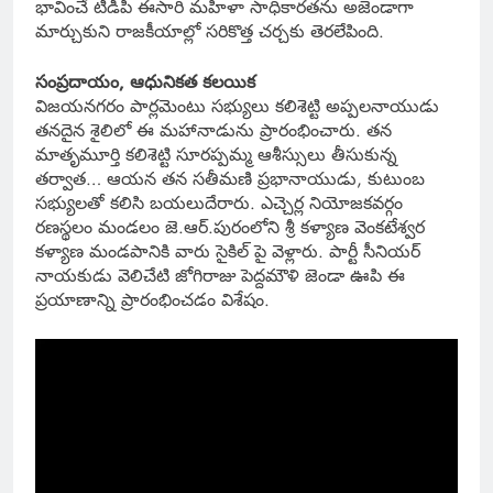
భావించే టీడీపీ ఈసారి మహిళా సాధికారతను అజెండాగా
మార్చుకుని రాజకీయాల్లో సరికొత్త చర్చకు తెరలేపింది.
సంప్రదాయం, ఆధునికత కలయిక
విజయనగరం పార్లమెంటు సభ్యులు కలిశెట్టి అప్పలనాయుడు
తనదైన శైలిలో ఈ మహానాడును ప్రారంభించారు. తన
మాతృమూర్తి కలిశెట్టి సూరప్పమ్మ ఆశీస్సులు తీసుకున్న
తర్వాత… ఆయన తన సతీమణి ప్రభానాయుడు, కుటుంబ
సభ్యులతో కలిసి బయలుదేరారు. ఎచ్చెర్ల నియోజకవర్గం
రణస్థలం మండలం జె.ఆర్.పురంలోని శ్రీ కళ్యాణ వెంకటేశ్వర
కళ్యాణ మండపానికి వారు సైకిల్ పై వెళ్లారు. పార్టీ సీనియర్
నాయకుడు వెలిచేటి జోగిరాజు పెద్దమౌళి జెండా ఊపి ఈ
ప్రయాణాన్ని ప్రారంభించడం విశేషం.