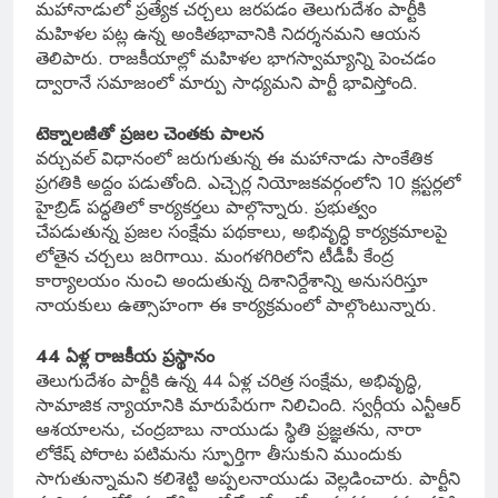
మహానాడులో ప్రత్యేక చర్చలు జరపడం తెలుగుదేశం పార్టీకి
మహిళల పట్ల ఉన్న అంకితభావానికి నిదర్శనమని ఆయన
తెలిపారు. రాజకీయాల్లో మహిళల భాగస్వామ్యాన్ని పెంచడం
ద్వారానే సమాజంలో మార్పు సాధ్యమని పార్టీ భావిస్తోంది.
టెక్నాలజీతో ప్రజల చెంతకు పాలన
వర్చువల్ విధానంలో జరుగుతున్న ఈ మహానాడు సాంకేతిక
ప్రగతికి అద్దం పడుతోంది. ఎచ్చెర్ల నియోజకవర్గంలోని 10 క్లస్టర్లలో
హైబ్రిడ్ పద్ధతిలో కార్యకర్తలు పాల్గొన్నారు. ప్రభుత్వం
చేపడుతున్న ప్రజల సంక్షేమ పథకాలు, అభివృద్ధి కార్యక్రమాలపై
లోతైన చర్చలు జరిగాయి. మంగళగిరిలోని టీడీపీ కేంద్ర
కార్యాలయం నుంచి అందుతున్న దిశానిర్దేశాన్ని అనుసరిస్తూ
నాయకులు ఉత్సాహంగా ఈ కార్యక్రమంలో పాల్గొంటున్నారు.
44 ఏళ్ల రాజకీయ ప్రస్థానం
తెలుగుదేశం పార్టీకి ఉన్న 44 ఏళ్ల చరిత్ర సంక్షేమ, అభివృద్ధి,
సామాజిక న్యాయానికి మారుపేరుగా నిలిచింది. స్వర్గీయ ఎన్టీఆర్
ఆశయాలను, చంద్రబాబు నాయుడు స్థితి ప్రజ్ఞతను, నారా
లోకేష్ పోరాట పటిమను స్ఫూర్తిగా తీసుకుని ముందుకు
సాగుతున్నామని కలిశెట్టి అప్పలనాయుడు వెల్లడించారు. పార్టీని