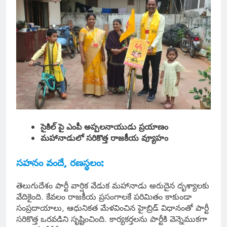
సైకిల్ పై ఎంపీ అప్పలనాయుడు ప్రయాణం
మహానాడులో సరికొత్త రాజకీయ వ్యూహం
సహనం వందే, రణస్థలం:
తెలుగుదేశం పార్టీ వార్షిక వేడుక మహానాడు అరుదైన దృశ్యాలకు
వేదికైంది. కేవలం రాజకీయ ప్రసంగాలకే పరిమితం కాకుండా
సంప్రదాయాలు, ఆధునికత మేళవించిన హైబ్రిడ్ విధానంతో పార్టీ
సరికొత్త ఒరవడిని సృష్టించింది. కార్యకర్తలను పార్టీకి వెన్నెముకగా