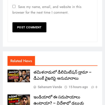
Save my name, email, and website in this
browser for the next time I comment.
Related News
తమిళనాడులో డీలిమిటేషన్ డ్రామా –
డీఎంకే వైఖరిపై అనుమానాలు
Sahanam Vande
15 hours ago
0
ఇండియాలో‌ ఈ సదుపాయాలు
ఉంటాయా? – విదేశాల్లో డబ్బుకు