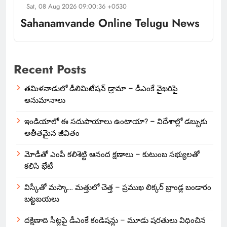
Sat, 08 Aug 2026 09:00:36 +0530
Sahanamvande Online Telugu News
Recent Posts
తమిళనాడులో డీలిమిటేషన్ డ్రామా – డీఎంకే వైఖరిపై
అనుమానాలు
ఇండియాలో‌ ఈ సదుపాయాలు ఉంటాయా? – విదేశాల్లో డబ్బుకు
అతీతమైన జీవితం
మోడీతో ఎంపీ కలిశెట్టి ఆనంద క్షణాలు – కుటుంబ సభ్యులతో
కలిసి భేటీ
విస్కీతో మస్కా… మత్తులో చెత్త – ప్రముఖ లిక్కర్ బ్రాండ్ల బండారం
బట్టబయలు
దక్షిణాది సీట్లపై డీఎంకే కండిషన్లు – మూడు షరతులు విధించిన