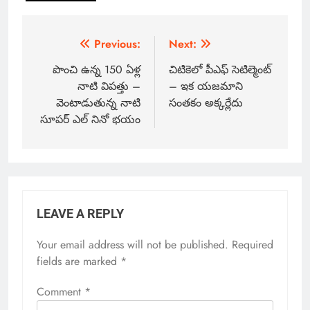
Previous:
Next:
పొంచి ఉన్న 150 ఏళ్ల
చిటికెలో పీఎఫ్ సెటిల్మెంట్
నాటి విపత్తు –
– ఇక యజమాని
వెంటాడుతున్న నాటి
సంతకం అక్కర్లేదు
సూపర్ ఎల్ నినో భయం
LEAVE A REPLY
Your email address will not be published.
Required
fields are marked
*
Comment
*