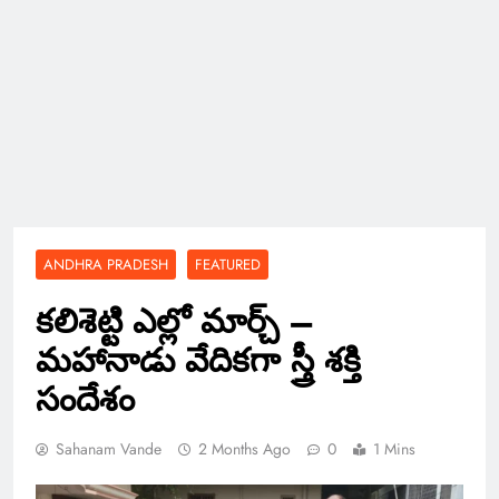
ANDHRA PRADESH
FEATURED
కలిశెట్టి ఎల్లో మార్చ్ –
మహానాడు వేదికగా స్త్రీ శక్తి
సందేశం
Sahanam Vande
2 Months Ago
0
1 Mins