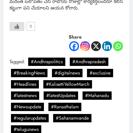
మరింత బలోపేతం చేసి రాబోయే రోజుల్లో కార్యకర్తలందరూ కలిసి
కట్టుగా పని చేయాలని ఆయన కోరారు.
0
Share
Tagged:
#Andhrapolitics
#Andhrapradesh
#BreakingNews
#digitalnews
#exclusive
#Headlines
#KalisettiYellowMarch
#latestnews
#latestUpdates
#Mahanadu
#Newsupdate
#Ranasthalam
#regularupdates
#Sahanamvande
#telugunews