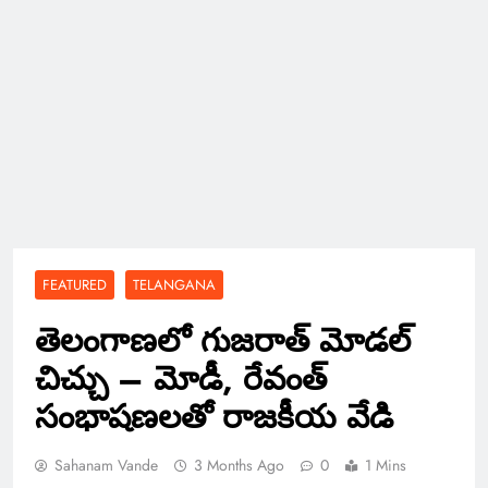
FEATURED
TELANGANA
తెలంగాణలో గుజరాత్ మోడల్
చిచ్చు – మోడీ, రేవంత్
సంభాషణలతో రాజకీయ వేడి
Sahanam Vande
3 Months Ago
0
1 Mins