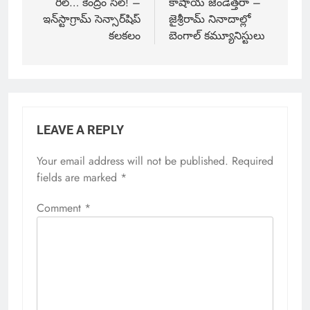
రీల్… కేంద్రం సీల్! –
కాషాయ జెండెత్తరా –
ఇన్‌స్టాగ్రామ్ సెన్సార్‌షిప్
జైశ్రీరామ్ నినాదాల్లో
కలకలం
బెంగాల్ కమ్యూనిస్టులు
LEAVE A REPLY
Your email address will not be published.
Required
fields are marked
*
Comment
*