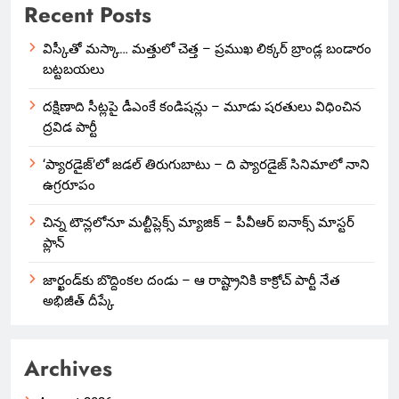
Recent Posts
విస్కీతో మస్కా… మత్తులో చెత్త – ప్రముఖ లిక్కర్ బ్రాండ్ల బండారం
బట్టబయలు
దక్షిణాది సీట్లపై డీఎంకే కండిషన్లు – మూడు షరతులు విధించిన
ద్రవిడ పార్టీ
‘ప్యారడైజ్’లో జడల్ తిరుగుబాటు – ది ప్యారడైజ్ సినిమాలో నాని
ఉగ్రరూపం
చిన్న టౌన్లలోనూ మల్టీప్లెక్స్‌ మ్యాజిక్ – పీవీఆర్ ఐనాక్స్ మాస్టర్
ప్లాన్
జార్ఖండ్‌కు బొద్దింకల దండు – ఆ రాష్ట్రానికి కాక్రోచ్ పార్టీ నేత
అభిజీత్ దీప్కే
Archives