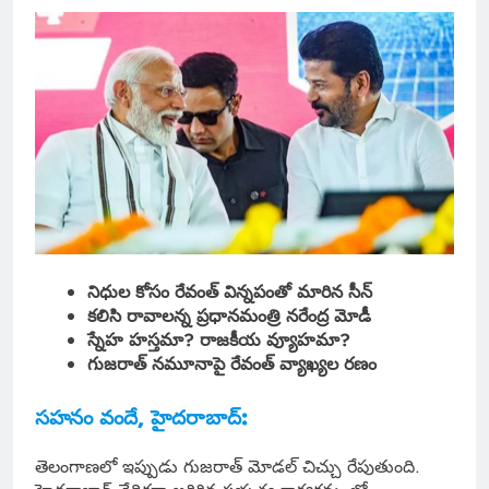
నిధుల కోసం రేవంత్ విన్నపంతో మారిన సీన్
కలిసి రావాలన్న ప్రధానమంత్రి నరేంద్ర మోడీ
స్నేహ హస్తమా? రాజకీయ వ్యూహమా?
గుజరాత్ నమూనాపై రేవంత్ వ్యాఖ్యల రణం
సహనం వందే, హైదరాబాద్:
తెలంగాణలో ఇప్పుడు గుజరాత్ మోడల్ చిచ్చు రేపుతుంది.