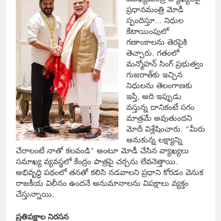
ప్రధానమంత్రి మోడీ
స్పందిస్తూ… నిధుల
కేటాయింపులో
గణాంకాలను తెరపైకి
తెచ్చారు. గతంలో
మన్మోహన్ సింగ్ ప్రభుత్వం
గుజరాత్‌కు ఇచ్చిన
నిధులను తెలంగాణకు
ఇస్తే, అది ఇప్పుడు
వస్తున్న దానికంటే సగం
మాత్రమే అవుతుందని
మోదీ విశ్లేషించారు. “మీరు
అనుకున్న లక్ష్యాన్ని
చేరాలంటే నాతో కలవండి” అంటూ మోడీ చేసిన వ్యాఖ్యలు
సమాఖ్య వ్యవస్థలో కేంద్రం పాత్రపై చర్చను లేవనెత్తాయి.
అభివృద్ధి పథంలో తనతో కలిసి నడవాలని ప్రధాని కోరడం వెనుక
రాజకీయ విలీనం ఉందనే అనుమానాలను విపక్షాలు వ్యక్తం
చేస్తున్నాయి.
ప్రతిపక్షాల నిరసన