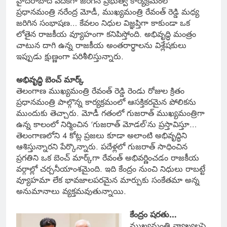
హైదరాబాద్ వేదికగా జరిగిన ప్రభుత్వ కార్యక్రమంలో
ప్రధానమంత్రి నరేంద్ర మోడీ, ముఖ్యమంత్రి రేవంత్ రెడ్డి మధ్య
జరిగిన సంభాషణ… కేవలం నిధుల విజ్ఞప్తిగా కాకుండా ఒక
లోతైన రాజకీయ వ్యూహంగా కనిపిస్తోంది. అభివృద్ధి మంత్రం
చాటున దాగి ఉన్న రాజకీయ అంతరార్థాలను విశ్లేషకులు
ఇప్పుడు క్షుణ్ణంగా పరిశీలిస్తున్నారు.
అభివృద్ధి బెంచ్ మార్క్
తెలంగాణ ముఖ్యమంత్రి రేవంత్ రెడ్డి రెండు రోజుల క్రితం
ప్రధానమంత్రి పాల్గొన్న కార్యక్రమంలో ఆసక్తికరమైన పోలికను
ముందుకు తెచ్చారు. మోడీ గతంలో గుజరాత్ ముఖ్యమంత్రిగా
ఉన్న కాలంలో నిర్మించిన ‘గుజరాత్ మోడల్’ను ప్రస్తావిస్తూ…
తెలంగాణలోని 4 కోట్ల ప్రజలు కూడా అలాంటి అభివృద్ధిని
ఆశిస్తున్నారని పేర్కొన్నారు. పదేళ్లలో గుజరాత్ సాధించిన
ప్రగతిని ఒక బెంచ్ మార్క్‌గా రేవంత్ అభివర్ణించడం రాజకీయ
వర్గాల్లో చర్చనీయాంశమైంది. ఇది కేంద్రం నుంచి నిధులు రాబట్టే
వ్యూహమా లేక భావజాలపరమైన మార్పుకు సంకేతమా అన్న
అనుమానాలు వ్యక్తమవుతున్నాయి.
కేంద్రం షరతు…
ముఖ్యమంత్రి వ్యాఖ్యలపై