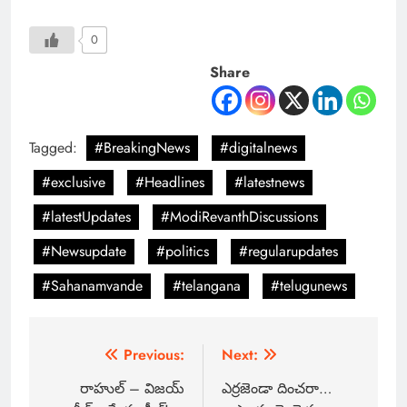
0
Share
Tagged:
#BreakingNews
#digitalnews
#exclusive
#Headlines
#latestnews
#latestUpdates
#ModiRevanthDiscussions
#Newsupdate
#politics
#regularupdates
#Sahanamvande
#telangana
#telugunews
Previous:
Next:
రాహుల్ – విజయ్
ఎర్రజెండా దించరా…