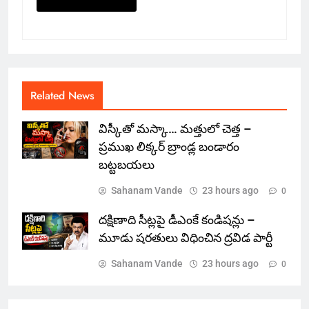
Related News
విస్కీతో మస్కా… మత్తులో చెత్త –
ప్రముఖ లిక్కర్ బ్రాండ్ల బండారం
బట్టబయలు
Sahanam Vande
23 hours ago
0
దక్షిణాది సీట్లపై డీఎంకే కండిషన్లు –
మూడు షరతులు విధించిన ద్రవిడ పార్టీ
Sahanam Vande
23 hours ago
0