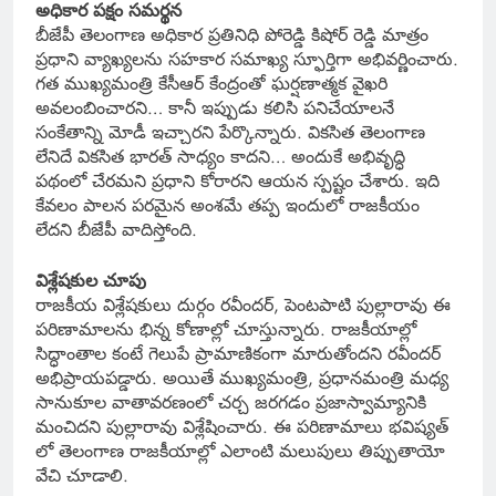
అధికార పక్షం సమర్థన
బీజేపీ తెలంగాణ అధికార ప్రతినిధి పోరెడ్డి కిషోర్ రెడ్డి మాత్రం
ప్రధాని వ్యాఖ్యలను సహకార సమాఖ్య స్ఫూర్తిగా అభివర్ణించారు.
గత ముఖ్యమంత్రి కేసీఆర్ కేంద్రంతో ఘర్షణాత్మక వైఖరి
అవలంబించారని… కానీ ఇప్పుడు కలిసి పనిచేయాలనే
సంకేతాన్ని మోడీ ఇచ్చారని పేర్కొన్నారు. వికసిత తెలంగాణ
లేనిదే వికసిత భారత్ సాధ్యం కాదని… అందుకే అభివృద్ధి
పథంలో చేరమని ప్రధాని కోరారని ఆయన స్పష్టం చేశారు. ఇది
కేవలం పాలన పరమైన అంశమే తప్ప ఇందులో రాజకీయం
లేదని బీజేపీ వాదిస్తోంది.
విశ్లేషకుల చూపు
రాజకీయ విశ్లేషకులు దుర్గం రవీందర్, పెంటపాటి పుల్లారావు ఈ
పరిణామాలను భిన్న కోణాల్లో చూస్తున్నారు. రాజకీయాల్లో
సిద్ధాంతాల కంటే గెలుపే ప్రామాణికంగా మారుతోందని రవీందర్
అభిప్రాయపడ్డారు. అయితే ముఖ్యమంత్రి, ప్రధానమంత్రి మధ్య
సానుకూల వాతావరణంలో చర్చ జరగడం ప్రజాస్వామ్యానికి
మంచిదని పుల్లారావు విశ్లేషించారు. ఈ పరిణామాలు భవిష్యత్
లో తెలంగాణ రాజకీయాల్లో ఎలాంటి మలుపులు తిప్పుతాయో
వేచి చూడాలి.