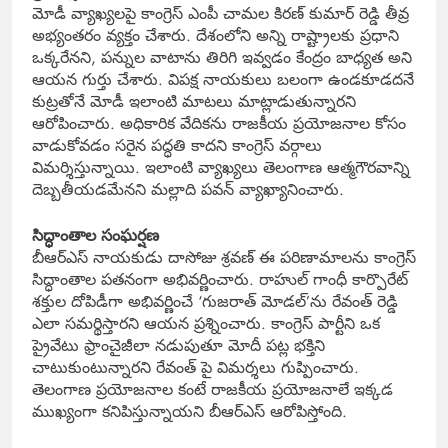
మోడీ వ్యాఖ్యలపై కాంగ్రెస్ ఎంపీ చామల కిరణ్ కుమార్ రెడ్డి తీవ్ర
అభ్యంతరం వ్యక్తం చేశారు. దేశంలోని అన్ని రాష్ట్రాలకు ప్రధాని
ఒక్కరేనని, పన్నుల వాటాను తిరిగి ఇవ్వడం కేంద్రం బాధ్యత అని
ఆయన గుర్తు చేశారు. విపక్ష నాయకులు బలంగా ఉండకూడదనే
కుట్రతోనే మోడీ ఇలాంటి మాటలు మాట్లాడుతున్నారని
ఆరోపించారు. అధికారిక వేదికను రాజకీయ ప్రయోజనాల కోసం
వాడుకోవడం సరైన పద్ధతి కాదని కాంగ్రెస్ వర్గాలు
విమర్శిస్తున్నాయి. ఇలాంటి వ్యాఖ్యలు తెలంగాణ ఆత్మగౌరవాన్ని
దెబ్బతీయడమేనని మల్లాది పవన్ వ్యాఖ్యానించారు.
సిద్ధాంతాల సంఘర్షణ
బీఆర్ఎస్ నాయకుడు దాసోజు శ్రవణ్ ఈ పరిణామాలను కాంగ్రెస్
సిద్ధాంతాల పతనంగా అభివర్ణించారు. రాహుల్ గాంధీ కార్పొరేట్
శక్తుల దోపిడీగా అభివర్ణించే ‘గుజరాత్ మోడల్’ను రేవంత్ రెడ్డి
ఎలా సమర్థిస్తారని ఆయన ప్రశ్నించారు. కాంగ్రెస్ పార్టీని ఒక
ప్రైవేటు ఫ్రాంచైజీలా నడుపుతూ మోదీ పట్ల భక్తిని
చాటుకుంటున్నారని రేవంత్ పై విమర్శలు గుప్పించారు.
తెలంగాణ ప్రయోజనాల కంటే రాజకీయ ప్రయోజనాలే ఇక్కడ
ముఖ్యంగా కనిపిస్తున్నాయని బీఆర్ఎస్ ఆరోపిస్తోంది.