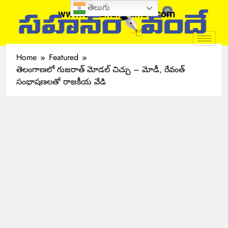
తెలుగు
www.sahanamvande.com
Home
Featured
తెలంగాణలో గుజరాత్ మోడల్ చిచ్చు – మోడీ, రేవంత్
సంభాషణలతో రాజకీయ వేడి