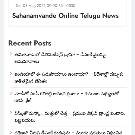
Sat, 08 Aug 2026 09:00:36 +0530
Sahanamvande Online Telugu News
Recent Posts
తమిళనాడులో డీలిమిటేషన్ డ్రామా – డీఎంకే వైఖరిపై
అనుమానాలు
ఇండియాలో‌ ఈ సదుపాయాలు ఉంటాయా? – విదేశాల్లో డబ్బుకు
అతీతమైన జీవితం
మోడీతో ఎంపీ కలిశెట్టి ఆనంద క్షణాలు – కుటుంబ సభ్యులతో
కలిసి భేటీ
విస్కీతో మస్కా… మత్తులో చెత్త – ప్రముఖ లిక్కర్ బ్రాండ్ల బండారం
బట్టబయలు
దక్షిణాది సీట్లపై డీఎంకే కండిషన్లు – మూడు షరతులు విధించిన