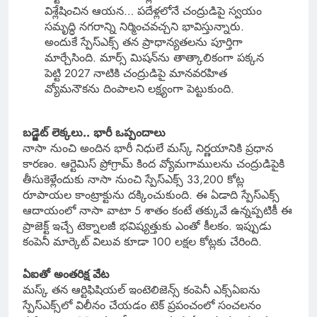
విశ్లేషించిన ఆయన… పదేళ్లలోనే చంద్రుడిపై స్వయం
సమృద్ధి నగరాన్ని నిర్మించవచ్చని భావిస్తున్నారు.
అందుకే స్పేస్‌ఎక్స్ తన ప్రాధాన్యతలను పూర్తిగా
మార్చేసింది. మార్స్ మిషన్‌ను తాత్కాలికంగా పక్కన
పెట్టి 2027 నాటికి చంద్రుడిపై మానవరహిత
వ్యోమనౌకను దింపాలని లక్ష్యంగా పెట్టుకుంది.
బడ్జెట్ లెక్కలు.. భారీ ఒప్పందాలు
నాసా నుంచి అందిన భారీ నిధులే మస్క్ నిర్ణయానికి ప్రధాన
కారణం. ఆర్టెమిస్ ప్రోగ్రామ్ కింద వ్యోమగాములను చంద్రుడిపైకి
తీసుకెళ్లేందుకు నాసా నుంచి స్పేస్‌ఎక్స్ 33,200 కోట్ల
రూపాయల కాంట్రాక్టును దక్కించుకుంది. ఈ ఏడాది స్పేస్‌ఎక్స్
ఆదాయంలో నాసా వాటా 5 శాతం కంటే తక్కువే ఉన్నప్పటికీ ఈ
ప్రాజెక్ట్ ఇచ్చే టెక్నాలజీ భవిష్యత్తుకు ఎంతో కీలకం. ఇప్పుడు
కంపెనీ మార్కెట్ విలువ కూడా 100 లక్షల కోట్లకు చేరింది.
ఏఐతో అంతరిక్ష వేట
మస్క్ తన ఆర్టిఫిషియల్ ఇంటెలిజెన్స్ కంపెనీ ఎక్స్‌ఏఐను
స్పేస్‌ఎక్స్‌లో విలీనం చేయడం టెక్ ప్రపంచంలో సంచలనం