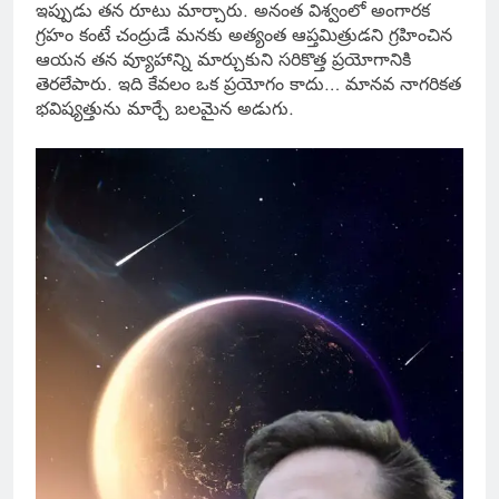
ఇప్పుడు తన రూటు మార్చారు. అనంత విశ్వంలో అంగారక
గ్రహం కంటే చంద్రుడే మనకు అత్యంత ఆప్తమిత్రుడని గ్రహించిన
ఆయన తన వ్యూహాన్ని మార్చుకుని సరికొత్త ప్రయోగానికి
తెరలేపారు. ఇది కేవలం ఒక ప్రయోగం కాదు… మానవ నాగరికత
భవిష్యత్తును మార్చే బలమైన అడుగు.