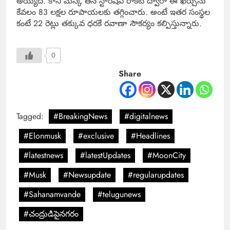
అయ్యేది. కానీ మస్క్ తన స్టార్‌షిప్ రాకెట్ ద్వారా ఈ ఖర్చును
కేవలం 83 లక్షల రూపాయలకు తగ్గించారు. అంటే ఇతర సంస్థల
కంటే 22 రెట్లు తక్కువ ధరకే రవాణా సౌకర్యం కల్పిస్తున్నారు.
0
Share
Tagged:
#BreakingNews
#digitalnews
#Elonmusk
#exclusive
#Headlines
#latestnews
#latestUpdates
#MoonCity
#Musk
#Newsupdate
#regularupdates
#Sahanamvande
#telugunews
#చంద్రుడిపైనగరం