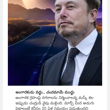
అంగారకుడు వద్దు.. చందమామే ముద్దు
అంగారక గ్రహంపై నగరాలను నిర్మించాలన్న మస్క్ కల
ఇప్పుడు చంద్రుడి వైపు మళ్లింది. మార్స్ మీద అడుగు
పెట్టాలంటే కనీసం 20 ఏళ్ల సమయం పడుతుందని