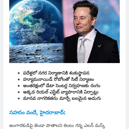
పదేళ్లలో నగర నిర్మాణానికి శంకుస్థాపన
హ్యూమనాయిడ్ రోబోలతో సిటీ నిర్మాణం
అంతరిక్షంలో డేటా సెంటర్ల నిర్వహణకు రంగం
అక్కడ రియల్ ఎస్టేట్ వ్యాపారానికి ఏర్పాట్లు
మానవ నాగరికతను మార్చే బలమైన అడుగు
సహనం వందే, హైదరాబాద్:
అంగారకుడిపై జెండా పాతాలని కలలు గన్న ఎలన్ మస్క్