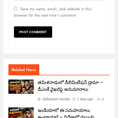
Save my name, email, and website in this
browser for the next time I comment.
Related News
తమిళనాడులో డీలిమిటేషన్ డ్రామా –
డీఎంకే వైఖరిపై అనుమానాలు
Sahanam Vande
1 day ago
0
ఇండియాలో‌ ఈ సదుపాయాలు
ఉంటాయా? – విదేశాల్లో డబ్బుకు