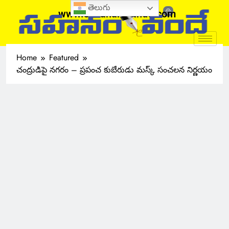
తెలుగు
www.sahanamvande.com
Home
Featured
చంద్రుడిపై నగరం – ప్రపంచ కుబేరుడు మస్క్ సంచలన నిర్ణయం