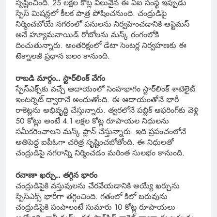
సృష్టించింది. 25 లక్షల కోట్ల విలువైన ఈ ఏఐ సంస్థ ఇప్పుడు
స్పేస్ మిషన్లలో కీలక పాత్ర పోషించనుంది. చంద్రుడిపై
నిర్మించబోయే నగరంలో పనులను నిర్వహించడానికి ఆప్టిమస్
అనే హ్యూమనాయిడ్ రోబోలను మస్క్ రంగంలోకి
దించుతున్నారు. అంతరిక్షంలో డేటా సెంటర్ల నిర్వహణకు ఈ
టెక్నాలజీ ప్రధాన బలం కానుంది.
రాబడి మార్గం.. స్టార్‌లింక్ వేగం
స్పేస్‌ఎక్స్‌కు వచ్చే ఆదాయంలో సింహభాగం స్టార్‌లింక్ శాటిలైట్
ఇంటర్నెట్ ద్వారానే అందుతోంది. ఈ ఆదాయంతోనే భారీ
రాకెట్లను అభివృద్ధి చేస్తున్నారు. త్వరలోనే పబ్లిక్ ఆఫరింగ్‌కు వెళ్లి
50 కోట్లు అంటే 4.1 లక్షల కోట్ల రూపాయల నిధులను
సమీకరించాలని మస్క్ ప్లాన్ చేస్తున్నారు. ఇది ప్రపంచంలోనే
అతిపెద్ద ఐపీఓగా చరిత్ర సృష్టించబోతోంది. ఈ నిధులతో
చంద్రుడిపై నగరాన్ని నిర్మించడం మరింత సులభం కానుంది.
రవాణా ఖర్చు.. తగ్గిన భారం
చంద్రుడిపైకి వస్తువులను చేరవేయడానికి అయ్యే ఖర్చును
స్పేస్‌ఎక్స్ భారీగా తగ్గించింది. గతంలో కిలో బరువును
చంద్రుడిపైకి పంపాలంటే సుమారు 10 కోట్ల రూపాయలు