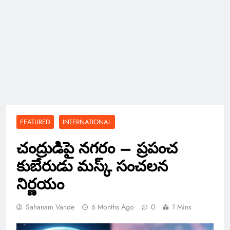
FEATURED
INTERNATIONAL
చంద్రుడిపై నగరం – ప్రపంచ
కుబేరుడు మస్క్ సంచలన
నిర్ణయం
Sahanam Vande
6 Months Ago
0
1 Mins