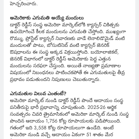
హెచ్చరించారు.
అమెరికాకు ఎగుమతి అయ్యే మందులు
డాక్టర్ రెడ్డీస్ సంస్థ అమెరికా మార్కెట్‌లోకి క్యాన్సర్ చికిత్సకు
ఉపయోగించే కీలక మందులను ఎగుమతి చేస్తోంది. ముఖ్యంగా
రొమ్ము, ప్రోస్టేట్ క్యాన్సర్ నివారణకు వాడే లెనాలిడొమైడ్ వంటి
మందులతో పాటు, బోసుటినిబ్ వంటి క్యాన్సర్ జెనరిక్
ఔషధాలను ఈ సంస్థ అక్కడ విక్రయిస్తోంది. బయోలాజికల్,
జెనరిక్ విభాగంలో డాక్టర్ రెడ్డీస్ అమెరికాకు పెద్ద ఎత్తున
మందులను సరఫరా చేస్తుంది. అయితే నాణ్యతా ప్రమాణాల
విషయంలో నిబంధనలు పాటించకపోతే ఈ ఎగుమతులపై తీవ్ర
ప్రభావం పడుతుందని నిపుణులు చెబుతున్నారు.
ఎగుమతుల విలువ ఎంతంటే?
అమెరికా మార్కెట్ నుండి డాక్టర్ రెడ్డీస్ పొందే ఆదాయం సంస్థ
పనితీరుపై భారీ ప్రభావాన్ని చూపుతుంది. 2025-26 ఆర్థిక
సంవత్సరం చివరి త్రైమాసికంలో అమెరికా మార్కెట్ నుండి సంస్థ
పొందిన ఆదాయం 1,756 కోట్ల రూపాయలకు పడిపోయింది.
గతంలో ఇది 3,558 కోట్ల రూపాయలుగా ఉండేది. అంటే
అమెరికా నుండి వచ్చే ఆదాయం ఏకంగా 51 శాతం మేర