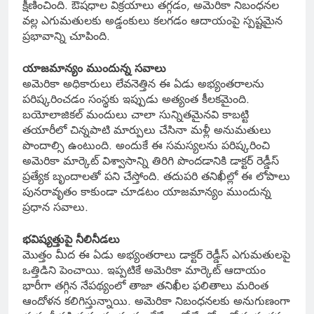
క్షీణించింది. ఔషధాల విక్రయాలు తగ్గడం, అమెరికా నిబంధనల
వల్ల ఎగుమతులకు అడ్డంకులు కలగడం ఆదాయంపై స్పష్టమైన
ప్రభావాన్ని చూపింది.
యాజమాన్యం ముందున్న సవాలు
అమెరికా అధికారులు లేవనెత్తిన ఈ ఏడు అభ్యంతరాలను
పరిష్కరించడం సంస్థకు ఇప్పుడు అత్యంత కీలకమైంది.
బయోలాజికల్ మందులు చాలా సున్నితమైనవి కాబట్టి
తయారీలో చిన్నపాటి మార్పులు చేసినా మళ్లీ అనుమతులు
పొందాల్సి ఉంటుంది. అందుకే ఈ సమస్యలను పరిష్కరించి
అమెరికా మార్కెట్ విశ్వాసాన్ని తిరిగి పొందడానికి డాక్టర్ రెడ్డీస్
ప్రత్యేక బృందాలతో పని చేస్తోంది. తదుపరి తనిఖీల్లో ఈ లోపాలు
పునరావృతం కాకుండా చూడటం యాజమాన్యం ముందున్న
ప్రధాన సవాలు.
భవిష్యత్తుపై నీలినీడలు
మొత్తం మీద ఈ ఏడు అభ్యంతరాలు డాక్టర్ రెడ్డీస్ ఎగుమతులపై
ఒత్తిడిని పెంచాయి. ఇప్పటికే అమెరికా మార్కెట్ ఆదాయం
భారీగా తగ్గిన నేపథ్యంలో తాజా తనిఖీల ఫలితాలు మరింత
ఆందోళన కలిగిస్తున్నాయి. అమెరికా నిబంధనలకు అనుగుణంగా