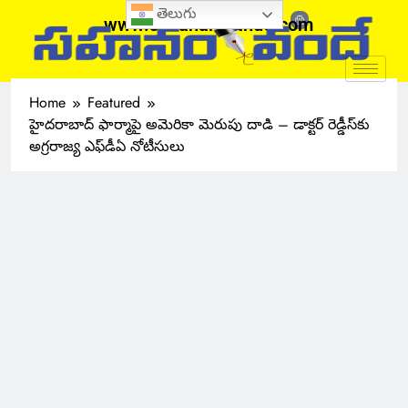
తెలుగు
www.sahanamvande.com
Home
Featured
హైదరాబాద్ ఫార్మాపై అమెరికా మెరుపు దాడి – డాక్టర్ రెడ్డీస్‌కు
అగ్రరాజ్య ఎఫ్‌డీఏ నోటీసులు