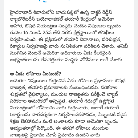
హైదరాబాద్ శివారులోని బాచుపల్లిలో ఉన్న డాక్టర్ రెడ్డీస్
ల్యాబొరేటరీస్ బయోలాజికల్ తయారీ కేంద్రంలో అమెరికా
ఆహార, ఔషధ నియంత్రణ సంస్థకు చెందిన నిపుణుల బృందం
ఈనెల 16 నుండి 25వ తేదీ వరకు క్షేత్రస్థాయిలో తనిఖీలు
నిర్వహించింది. ఈ ప్రక్రియలో తయారీ విధానాలు, పరిశుభ్రత,
రికార్డుల నిర్వహణపై వారు సునిశితంగా పరిశీలన చేశారు. తనిఖీ
ముగిసిన వెంటనే అమెరికా అధికారులు ఏడు కీలకమైన
అభ్యంతరాలను లేవనెత్తుతూ సంస్థకు నోటీసులు జారీ చేశారు.
ఆ ఏడు లోపాలు ఏంటంటే?
అమెరికా నిపుణులు గుర్తించిన ఏడు లోపాలు ప్రధానంగా ఔషధ
నాణ్యత, తయారీ ప్రమాణాలకు సంబంధించినవి. పరికరాల
శుభ్రతలో వైఫల్యాలు, మందుల నాణ్యతను పరీక్షించే ల్యాబ్
పరికరాల అమరికలో అస్పష్టత, తయారీ గదుల్లో ఉష్ణోగ్రత
నియంత్రణలో లోపాలను వారు గుర్తించారు. అలాగే తయారీ
రికార్డులను పారదర్శకంగా నిర్వహించకపోవడం, సిబ్బందికి సరైన
శిక్షణ లేకపోవడం వంటి అంశాలను కూడా అమెరికా బృందం
అభ్యంతరాల్లో పేర్కొంది. ఈ తరహా లోపాలు మందుల
నాణ్యతపై ప్రభావం చూపే ప్రమాదం ఉందని వారు