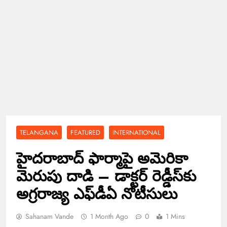
TELANGANA
FEATURED
INTERNATIONAL
హైదరాబాద్ ఫార్మాపై అమెరికా
మెరుపు దాడి – డాక్టర్ రెడ్డీస్‌కు
అగ్రరాజ్య ఎఫ్‌డీఏ నోటీసులు
Sahanam Vande
1 Month Ago
0
1 Mins