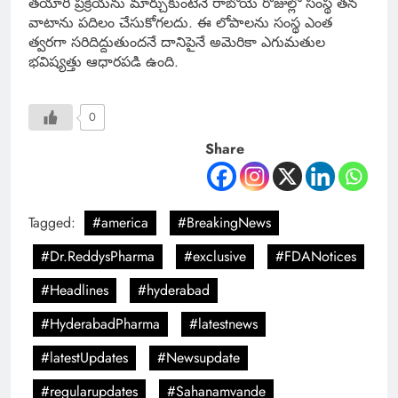
తయారీ ప్రక్రియను మార్చుకుంటేనే రాబోయే రోజుల్లో సంస్థ తన
వాటాను పదిలం చేసుకోగలదు. ఈ లోపాలను సంస్థ ఎంత
త్వరగా సరిదిద్దుతుందనే దానిపైనే అమెరికా ఎగుమతుల
భవిష్యత్తు ఆధారపడి ఉంది.
0
Share
Tagged:
#america
#BreakingNews
#Dr.ReddysPharma
#exclusive
#FDANotices
#Headlines
#hyderabad
#HyderabadPharma
#latestnews
#latestUpdates
#Newsupdate
#regularupdates
#Sahanamvande