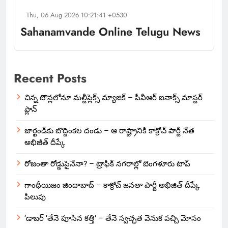
Thu, 06 Aug 2026 10:21:41 +0530
Sahanamvande Online Telugu News
Recent Posts
చిన్న టౌన్లలోనూ మల్టీప్లెక్స్‌ మ్యాజిక్ – పీవీఆర్ ఐనాక్స్ మాస్టర్
ప్లాన్
జార్ఖండ్‌కు బొద్దింకల దండు – ఆ రాష్ట్రానికి కాక్రోచ్ పార్టీ నేత
అభిజీత్ దీప్కే
రోజంతా రోడ్డుపైనేనా? – ట్రాఫిక్ నగరాల్లో బెంగళూరు టాప్
గాంధీయిజం జిందాబాద్ – కాక్రోచ్ జనతా పార్టీ అభిజిత్ దీప్కే
పిలుపు
‘డాబర్ ‘తేనె పూసిన కత్తి’ – తేనె స్వచ్ఛత వెనుక పచ్చి మోసం