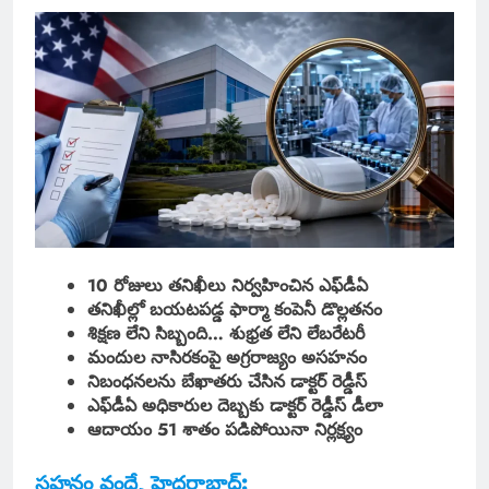
10 రోజులు తనిఖీలు నిర్వహించిన ఎఫ్‌డీఏ
తనిఖీల్లో బయటపడ్డ ఫార్మా కంపెనీ డొల్లతనం
శిక్షణ లేని సిబ్బంది… శుభ్రత లేని లేబరేటరీ
మందుల నాసిరకంపై అగ్రరాజ్యం అసహనం
నిబంధనలను బేఖాతరు చేసిన డాక్టర్ రెడ్డీస్
ఎఫ్‌డీఏ అధికారుల దెబ్బకు డాక్టర్ రెడ్డీస్ డీలా
ఆదాయం 51 శాతం పడిపోయినా నిర్లక్ష్యం
సహనం వందే, హైదరాబాద్: