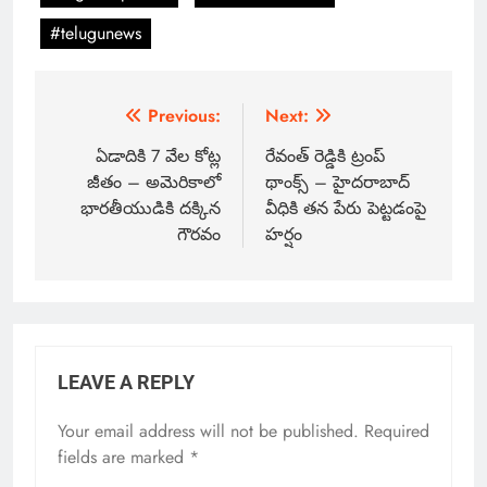
#telugunews
Previous:
Next:
ఏడాదికి 7 వేల కోట్ల
రేవంత్ రెడ్డికి ట్రంప్
జీతం – అమెరికాలో
థాంక్స్ – హైదరాబాద్
భారతీయుడికి దక్కిన
వీధికి తన పేరు పెట్టడంపై
గౌరవం
హర్షం
LEAVE A REPLY
Your email address will not be published.
Required
fields are marked
*