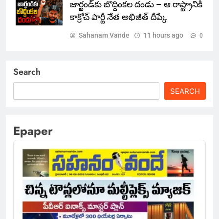
జార్ఖండ్‌కు బొద్దింకల దండు – ఆ రాష్ట్రానికి
కాక్రోచ్ పార్టీ నేత అభిజీత్ దీప్కే
Sahanam Vande
11 hours ago
0
Search
SEARCH
Epaper