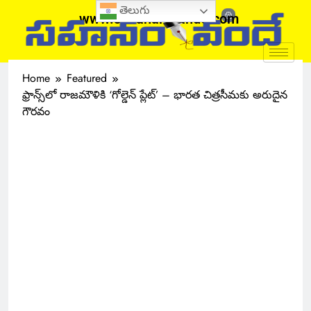
తెలుగు
www.sahanamvande.com
Home
Featured
ఫ్రాన్స్‌లో రాజమౌళికి ‘గోల్డెన్ ప్లేట్‌’ – భారత చిత్రసీమకు అరుదైన
గౌరవం