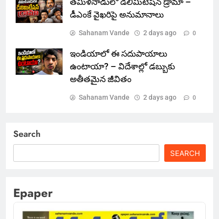
తమిళనాడులో డీలిమిటేషన్ డ్రామా –
డీఎంకే వైఖరిపై అనుమానాలు
Sahanam Vande
2 days ago
0
ఇండియాలో‌ ఈ సదుపాయాలు
ఉంటాయా? – విదేశాల్లో డబ్బుకు
అతీతమైన జీవితం
Sahanam Vande
2 days ago
0
Search
SEARCH
Epaper