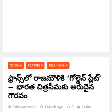
CINEMA
FEATURED
TELANGANA
ఫ్రాన్స్‌లో రాజమౌళికి ‘గోల్డెన్ ప్లేట్‌’
– భారత చిత్రసీమకు అరుదైన
గౌరవం
Sahanam Vande
1 Month Ago
0
1 Mins