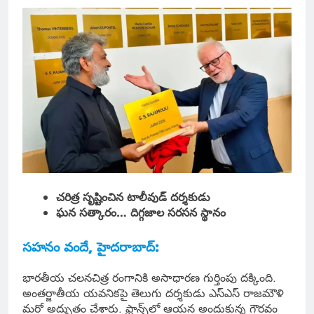
చరిత్ర సృష్టించిన టాలీవుడ్ దర్శకుడు
ఘన సత్కారం… దిగ్గజాల సరసన స్థానం
సహనం వందే, హైదరాబాద్:
భారతీయ చలనచిత్ర రంగానికి అసాధారణ గుర్తింపు దక్కింది.
అంతర్జాతీయ యవనికపై తెలుగు దర్శకుడు ఎస్ఎస్ రాజమౌళి
మరో అద్భుతం చేశారు. ఫ్రాన్స్‌లో ఆయన అందుకున్న గౌరవం