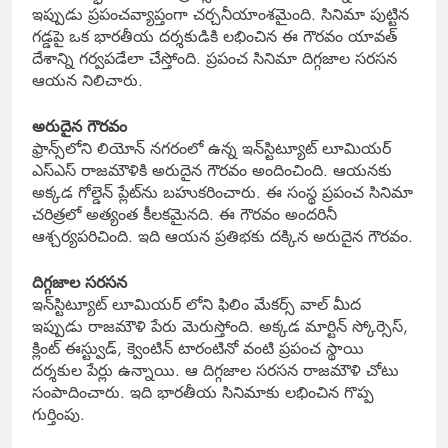
ఇప్పుడు ప్రపంచవ్యాప్తంగా చర్చనీయాంశమైంది. సినిమా పుట్టిన
గడ్డపై ఒక భారతీయ దర్శకుడికి లభించిన ఈ గౌరవం యావత్
దేశాన్ని గర్వపడేలా చేస్తోంది. ప్రపంచ సినిమా దిగ్గజాల సరసన
ఆయన నిలిచారు.
అరుదైన గౌరవం
ఫ్రాన్స్‌లోని లియోన్ నగరంలో ఉన్న ఇన్‌స్టిట్యూట్ లూమియర్
ఎస్ఎస్ రాజమౌళికి అరుదైన గౌరవం అందించింది. ఆయనకు
అక్కడ గోల్డెన్ ప్లేట్‌ను బహుకరించారు. ఈ సంస్థ ప్రపంచ సినిమా
చరిత్రలో అత్యంత కీలకమైనది. ఈ గౌరవం అందరినీ
ఆశ్చర్యపరిచింది. ఇది ఆయన ప్రతిభకు దక్కిన అరుదైన గౌరవం.
దిగ్గజాల సరసన
ఇన్‌స్టిట్యూట్ లూమియర్ లోని ఫిలిం మేకర్స్ వాల్ మీద
ఇప్పుడు రాజమౌళి పేరు మెరుస్తోంది. అక్కడ మార్టిన్ స్కోర్సెస్,
క్లింట్ ఈస్ట్వుడ్, క్వెంటిన్ టారంటినో వంటి ప్రపంచ స్థాయి
దర్శకుల పేర్లు ఉన్నాయి. ఆ దిగ్గజాల సరసన రాజమౌళి చోటు
సంపాదించారు. ఇది భారతీయ సినిమాకు లభించిన గొప్ప
గుర్తింపు.