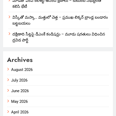
మోడీతో ఎంపీ కలిశెట్టి ఆనంద క్షణాలు – కుటుంబ సభ్యులతో
కలిసి భేటీ
విస్కీతో మస్కా… మత్తులో చెత్త – ప్రముఖ లిక్కర్ బ్రాండ్ల బండారం
బట్టబయలు
దక్షిణాది సీట్లపై డీఎంకే కండిషన్లు – మూడు షరతులు విధించిన
ద్రవిడ పార్టీ
Archives
August 2026
July 2026
June 2026
May 2026
April 2026