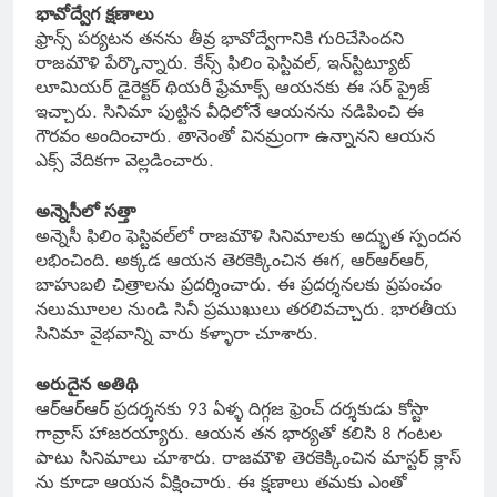
భావోద్వేగ క్షణాలు
ఫ్రాన్స్ పర్యటన తనను తీవ్ర భావోద్వేగానికి గురిచేసిందని
రాజమౌళి పేర్కొన్నారు. కేన్స్ ఫిలిం ఫెస్టివల్, ఇన్‌స్టిట్యూట్
లూమియర్ డైరెక్టర్ థియరీ ఫ్రేమాక్స్ ఆయనకు ఈ సర్ ప్రైజ్
ఇచ్చారు. సినిమా పుట్టిన వీధిలోనే ఆయనను నడిపించి ఈ
గౌరవం అందించారు. తానెంతో వినమ్రంగా ఉన్నానని ఆయన
ఎక్స్ వేదికగా వెల్లడించారు.
అన్నెసీలో సత్తా
అన్నెసీ ఫిలిం ఫెస్టివల్‌లో రాజమౌళి సినిమాలకు అద్భుత స్పందన
లభించింది. అక్కడ ఆయన తెరకెక్కించిన ఈగ, ఆర్ఆర్ఆర్,
బాహుబలి చిత్రాలను ప్రదర్శించారు. ఈ ప్రదర్శనలకు ప్రపంచం
నలుమూలల నుండి సినీ ప్రముఖులు తరలివచ్చారు. భారతీయ
సినిమా వైభవాన్ని వారు కళ్ళారా చూశారు.
అరుదైన అతిథి
ఆర్ఆర్ఆర్ ప్రదర్శనకు 93 ఏళ్ళ దిగ్గజ ఫ్రెంచ్ దర్శకుడు కోస్టా
గావ్రాస్ హాజరయ్యారు. ఆయన తన భార్యతో కలిసి 8 గంటల
పాటు సినిమాలు చూశారు. రాజమౌళి తెరకెక్కించిన మాస్టర్ క్లాస్
ను కూడా ఆయన వీక్షించారు. ఈ క్షణాలు తమకు ఎంతో