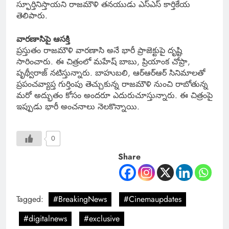
స్ఫూర్తినిస్తాయని రాజమౌళి తనయుడు ఎస్ఎస్ కార్తికేయ
తెలిపారు.
వారణాసిపై ఆసక్తి
ప్రస్తుతం రాజమౌళి వారణాసి అనే భారీ ప్రాజెక్టుపై దృష్టి
సారించారు. ఈ చిత్రంలో మహేష్ బాబు, ప్రియాంక చోప్రా,
పృథ్వీరాజ్ నటిస్తున్నారు. బాహుబలి, ఆర్ఆర్ఆర్ సినిమాలతో
ప్రపంచవ్యాప్త గుర్తింపు తెచ్చుకున్న రాజమౌళి నుంచి రాబోతున్న
మరో అద్భుతం కోసం అందరూ ఎదురుచూస్తున్నారు. ఈ చిత్రంపై
ఇప్పుడు భారీ అంచనాలు నెలకొన్నాయి.
0
Share
Tagged:
#BreakingNews
#Cinemaupdates
#digitalnews
#exclusive