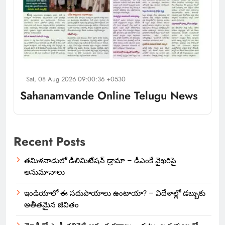
Sat, 08 Aug 2026 09:00:36 +0530
Sahanamvande Online Telugu News
Recent Posts
తమిళనాడులో డీలిమిటేషన్ డ్రామా – డీఎంకే వైఖరిపై
అనుమానాలు
ఇండియాలో‌ ఈ సదుపాయాలు ఉంటాయా? – విదేశాల్లో డబ్బుకు
అతీతమైన జీవితం