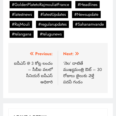
#GoldenPlatetoRajmouliatFrance
#Headlines
#latestnews
#latestUpdates
#Newsupdate
#RajMouli
#regularupdates
#Sahanamvande
#telangana
#telugunews
Previous:
Next:
ఐపీఎస్ @ 3 కోట్ల లంచం
‘నెల’ దాటితే
– సీబీఐ వలలో
ముఖ్యమంత్రి ఔట్ – 30
సీనియర్ ఐపీఎస్
రోజులు జైలుకు వెళ్తే
అధికారి
పదవీ గండం