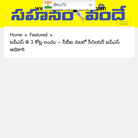
తెలుగు
www.sahanamvande.com
Home
Featured
ఐపీఎస్ @ 3 కోట్ల లంచం – సీబీఐ వలలో సీనియర్ ఐపీఎస్
అధికారి