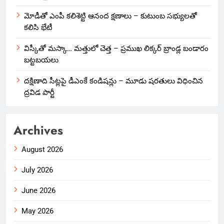
మోడీతో ఎంపీ కలిశెట్టి ఆనంద క్షణాలు – కుటుంబ సభ్యులతో
కలిసి భేటీ
విస్కీతో మస్కా… మత్తులో చెత్త – ప్రముఖ లిక్కర్ బ్రాండ్ల బండారం
బట్టబయలు
దక్షిణాది సీట్లపై డీఎంకే కండిషన్లు – మూడు షరతులు విధించిన
ద్రవిడ పార్టీ
Archives
August 2026
July 2026
June 2026
May 2026