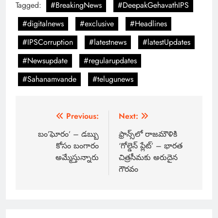
Tagged:
#BreakingNews
#DeepakGehavathIPS
#digitalnews
#exclusive
#Headlines
#IPSCorruption
#latestnews
#latestUpdates
#Newsupdate
#regularupdates
#Sahanamvande
#telugunews
Previous:
Next:
బం’ఘోరం’ – డబ్బు
ఫ్రాన్స్‌లో రాజమౌళికి
కోసం బంగారం
‘గోల్డెన్ ప్లేట్‌’ – భారత
అమ్మేస్తున్నారు
చిత్రసీమకు అరుదైన
గౌరవం