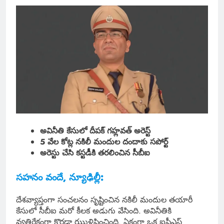
అవినీతి కేసులో దీపక్ గహ్లవత్ అరెస్ట్
5 వేల కోట్ల నకిలీ మందుల దందాకు సపోర్ట్
అరెస్టు చేసి కస్టడీకి తరలించిన సీబీఐ
సహనం వందే, న్యూఢిల్లీ:
దేశవ్యాప్తంగా సంచలనం సృష్టించిన నకిలీ మందుల తయారీ
కేసులో సీబీఐ మరో కీలక అడుగు వేసింది. అవినీతికి
వ్యతిరేకంగా కొరడా ఝుళిపించింది. ఏకంగా ఒక ఐపీఎస్