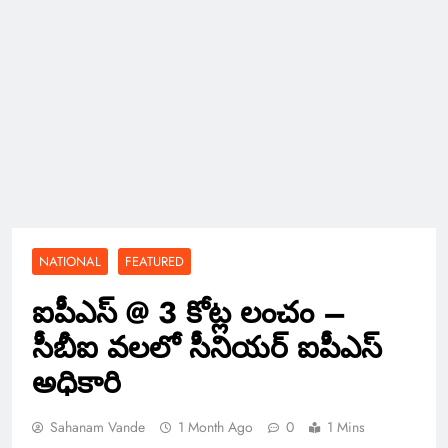
NATIONAL
FEATURED
ఐపీఎస్ @ 3 కోట్ల లంచం –
సీబీఐ వలలో సీనియర్ ఐపీఎస్
అధికారి
Sahanam Vande
1 Month Ago
0
1 Mins