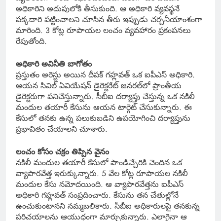
అధికారిని అదుపులోకి తీసుకుంది. ఆ అధికారి వ్యవస్థనే
పక్కదారి పట్టించాలని చూసిన తీరు ఇప్పుడు చర్చనీయాంశంగా
మారింది. 3 కోట్ల రూపాయల లంచం వ్యవహారం ప్రకంపనలు
రేపుతోంది.
అధికారి అవినీతి బాగోతం
ప్రస్తుతం అరెస్టు అయిన దీపక్ గహ్లవత్ ఒక ఐపీఎస్ అధికారి.
ఆయన సివిల్ ఏవియేషన్ డైరెక్టరేట్ జనరల్‌లో ప్రాంతీయ
డైరెక్టరుగా పనిచేస్తున్నారు. సీబీఐ దర్యాప్తు చేస్తున్న ఒక నకిలీ
మందుల తయారీ కేసును ఆయన టార్గెట్ చేసుకున్నారు. ఈ
కేసులో తనకు ఉన్న పలుకుబడిని ఉపయోగించి దర్యాప్తును
ప్రభావితం చేయాలని చూశారు.
లంచం కోసం చక్రం తిప్పిన వైనం
నకిలీ మందుల తయారీ కేసులో పాండిచ్చేరికి చెందిన ఒక
వ్యాపారవేత్త ఇరుక్కున్నారు. 5 వేల కోట్ల రూపాయల నకిలీ
మందుల కేసు నమోదయింది. ఆ వ్యాపారవేత్తను ఐపీఎస్
అధికారి గహ్లవత్ సంప్రదించారు. కేసును తన చేతుల్లోనే
ఉంచుకుంటానని నమ్మబలికారు. సీబీఐ అధికారులపై తనకున్న
పరిచయాలను ఆయుధంగా మార్చుకున్నారు. ఎలాగైనా ఆ