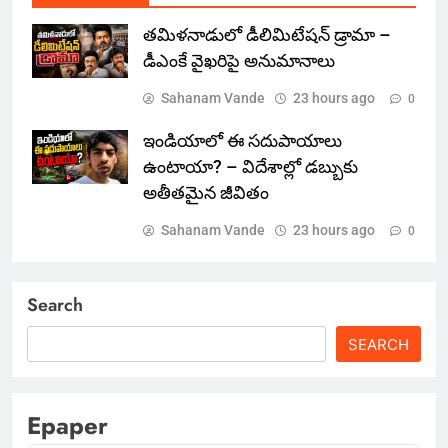
తమిళనాడులో డీలిమిటేషన్ డ్రామా –
డీఎంకే వైఖరిపై అనుమానాలు
Sahanam Vande
23 hours ago
0
ఇండియాలో‌ ఈ సదుపాయాలు
ఉంటాయా? – విదేశాల్లో డబ్బుకు
అతీతమైన జీవితం
Sahanam Vande
23 hours ago
0
Search
SEARCH
Epaper