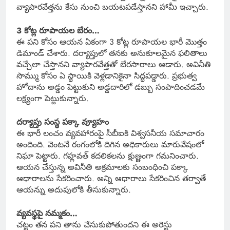
వ్యాపారవేత్తను కేసు నుంచి బయటపడేస్తానని హామీ ఇచ్చారు.
3 కోట్ల రూపాయల బేరం…
ఈ పని కోసం ఆయన ఏకంగా 3 కోట్ల రూపాయల భారీ మొత్తం
డిమాండ్ చేశారు. దర్యాప్తులో తనకు అనుకూలమైన ఫలితాలు
వచ్చేలా చేస్తానని వ్యాపారవేత్తతో బేరసారాలు ఆడారు. అవినీతి
సొమ్ము కోసం ఏ స్థాయికి వెళ్లడానికైనా సిద్ధపడ్డారు. ప్రభుత్వ
హోదాను అడ్డం పెట్టుకుని అడ్డదారిలో డబ్బు సంపాదించడమే
లక్ష్యంగా పెట్టుకున్నారు.
దర్యాప్తు సంస్థ పక్కా వ్యూహం
ఈ భారీ లంచం వ్యవహారంపై సీబీఐకి విశ్వసనీయ సమాచారం
అందింది. వెంటనే రంగంలోకి దిగిన అధికారులు మారువేషంలో
నిఘా పెట్టారు. గహ్లవత్ కదలికలను క్షుణ్ణంగా గమనించారు.
ఆయన చేస్తున్న అవినీతి అక్రమాలకు సంబంధించి పక్కా
ఆధారాలను సేకరించారు. అన్ని ఆధారాలు సేకరించిన తర్వాతే
ఆయన్ను అదుపులోకి తీసుకున్నారు.
వ్యవస్థపై నమ్మకం…
చట్టం తన పని తాను చేసుకుపోతుందని ఈ అరెస్టు