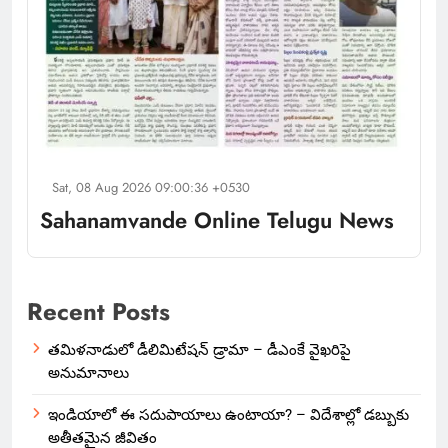
Sat, 08 Aug 2026 09:00:36 +0530
Sahanamvande Online Telugu News
Recent Posts
తమిళనాడులో డీలిమిటేషన్ డ్రామా – డీఎంకే వైఖరిపై
అనుమానాలు
ఇండియాలో‌ ఈ సదుపాయాలు ఉంటాయా? – విదేశాల్లో డబ్బుకు
అతీతమైన జీవితం