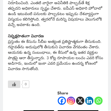
నిరూపించింది. ఎంతటి వారైనా అవినీతికి పాల్పడితే శిక్ష
తప్పదని అధికారులు స్పష్టం చేశారు. ఐపీఎస్ అధికారి హోదాలో
ఉండి ఇటువంటి పనులకు పాల్పడటం ఇప్పుడు దేశవ్యాప్తంగా
విస్మయం కలిగిస్తోంది. త్వరలోనే మరిన్ని విషయాలు వెలుగులోకి
వచ్చే అవకాశం ఉంది.
నిష్పక్షపాతంగా విచారణ
ప్రస్తుతం ఈ కేసును సీబీఐ అత్యంత ప్రతిష్టాత్మకంగా తీసుకుంది.
గహ్లవత్‌ను అదుపులోకి తీసుకుని విచారణ వేగవంతం చేశారు.
ఆయనకు ఉన్న సంబంధాలు, ఈ కేసులో ఉన్న ఇతర వ్యక్తుల
పాత్రపై ఆరా తీస్తున్నారు. 3 కోట్ల రూపాయల లంచం ఎవరి కోసం
అడిగారు, ఇందులో ఇంకా ఎవరి ప్రమేయం ఉందన్న కోణంలో
విచారణ సాగుతోంది.
0
Share