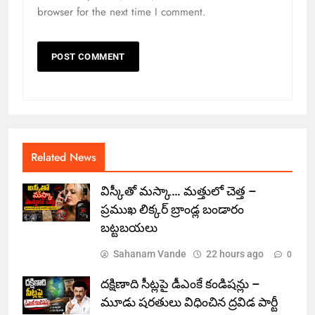
browser for the next time I comment.
Related News
విస్కీతో మస్కా… మత్తులో చెత్త –
ప్రముఖ లిక్కర్ బ్రాండ్ల బండారం
బట్టబయలు
Sahanam Vande
22 hours ago
0
దక్షిణాది సీట్లపై డీఎంకే కండిషన్లు –
మూడు షరతులు విధించిన ద్రవిడ పార్టీ