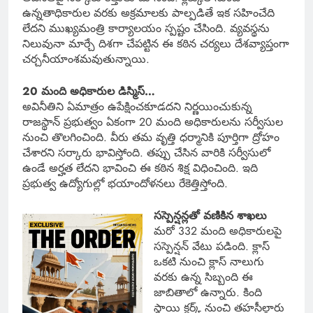
ఉన్నతాధికారుల వరకు అక్రమాలకు పాల్పడితే ఇక సహించేది
లేదని ముఖ్యమంత్రి కార్యాలయం స్పష్టం చేసింది. వ్యవస్థను
నిలువునా మార్చే దిశగా చేపట్టిన ఈ కఠిన చర్యలు దేశవ్యాప్తంగా
చర్చనీయాంశమవుతున్నాయి.
20 మంది అధికారుల డిస్మిస్…
అవినీతిని ఏమాత్రం ఉపేక్షించకూడదని నిర్ణయించుకున్న
రాజస్థాన్ ప్రభుత్వం ఏకంగా 20 మంది అధికారులను సర్వీసుల
నుంచి తొలగించింది. వీరు తమ వృత్తి ధర్మానికి పూర్తిగా ద్రోహం
చేశారని సర్కారు భావిస్తోంది. తప్పు చేసిన వారికి సర్వీసులో
ఉండే అర్హత లేదని భావించి ఈ కఠిన శిక్ష విధించింది. ఇది
ప్రభుత్వ ఉద్యోగుల్లో భయాందోళనలు రేకెత్తిస్తోంది.
సస్పెన్షన్లతో వణికిన శాఖలు
మరో 332 మంది అధికారులపై
సస్పెన్షన్ వేటు పడింది. క్లాస్
ఒకటి నుంచి క్లాస్ నాలుగు
వరకు ఉన్న సిబ్బంది ఈ
జాబితాలో ఉన్నారు. కింది
స్థాయి క్లర్క్ నుంచి తహసీల్దారు