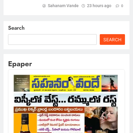
Sahanam Vande
23 hours ago
0
Search
SEARCH
Epaper