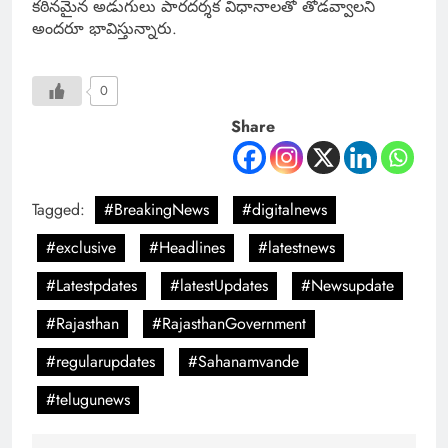
కఠినమైన అడుగులు పారదర్శక విధానాలతో తోడవ్వాలని
అందరూ భావిస్తున్నారు.
0
Share
Tagged:
#BreakingNews
#digitalnews
#exclusive
#Headlines
#latestnews
#Latestpdates
#latestUpdates
#Newsupdate
#Rajasthan
#RajasthanGovernment
#regularupdates
#Sahanamvande
#telugunews