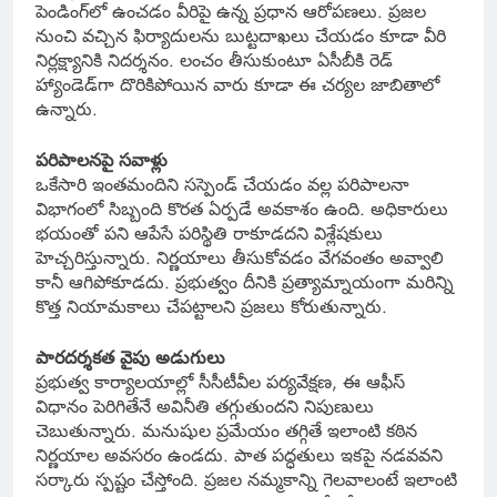
పెండింగ్‌లో ఉంచడం వీరిపై ఉన్న ప్రధాన ఆరోపణలు. ప్రజల
నుంచి వచ్చిన ఫిర్యాదులను బుట్టదాఖలు చేయడం కూడా వీరి
నిర్లక్ష్యానికి నిదర్శనం. లంచం తీసుకుంటూ ఏసీబీకి రెడ్
హ్యాండెడ్‌గా దొరికిపోయిన వారు కూడా ఈ చర్యల జాబితాలో
ఉన్నారు.
పరిపాలనపై సవాళ్లు
ఒకేసారి ఇంతమందిని సస్పెండ్ చేయడం వల్ల పరిపాలనా
విభాగంలో సిబ్బంది కొరత ఏర్పడే అవకాశం ఉంది. అధికారులు
భయంతో పని ఆపేసే పరిస్థితి రాకూడదని విశ్లేషకులు
హెచ్చరిస్తున్నారు. నిర్ణయాలు తీసుకోవడం వేగవంతం అవ్వాలి
కానీ ఆగిపోకూడదు. ప్రభుత్వం దీనికి ప్రత్యామ్నాయంగా మరిన్ని
కొత్త నియామకాలు చేపట్టాలని ప్రజలు కోరుతున్నారు.
పారదర్శకత వైపు అడుగులు
ప్రభుత్వ కార్యాలయాల్లో సీసీటీవీల పర్యవేక్షణ, ఈ ఆఫీస్
విధానం పెరిగితేనే అవినీతి తగ్గుతుందని నిపుణులు
చెబుతున్నారు. మనుషుల ప్రమేయం తగ్గితే ఇలాంటి కఠిన
నిర్ణయాల అవసరం ఉండదు. పాత పద్ధతులు ఇకపై నడవవని
సర్కారు స్పష్టం చేస్తోంది. ప్రజల నమ్మకాన్ని గెలవాలంటే ఇలాంటి