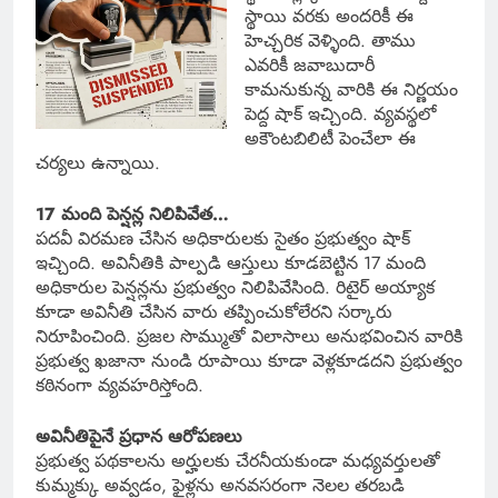
స్థాయి వరకు అందరికీ ఈ
హెచ్చరిక వెళ్ళింది. తాము
ఎవరికీ జవాబుదారీ
కామనుకున్న వారికి ఈ నిర్ణయం
పెద్ద షాక్ ఇచ్చింది. వ్యవస్థలో
అకౌంటబిలిటీ పెంచేలా ఈ
చర్యలు ఉన్నాయి.
17 మంది పెన్షన్ల నిలిపివేత…
పదవీ విరమణ చేసిన అధికారులకు సైతం ప్రభుత్వం షాక్
ఇచ్చింది. అవినీతికి పాల్పడి ఆస్తులు కూడబెట్టిన 17 మంది
అధికారుల పెన్షన్లను ప్రభుత్వం నిలిపివేసింది. రిటైర్ అయ్యాక
కూడా అవినీతి చేసిన వారు తప్పించుకోలేరని సర్కారు
నిరూపించింది. ప్రజల సొమ్ముతో విలాసాలు అనుభవించిన వారికి
ప్రభుత్వ ఖజానా నుండి రూపాయి కూడా వెళ్లకూడదని ప్రభుత్వం
కఠినంగా వ్యవహరిస్తోంది.
అవినీతిపైనే ప్రధాన ఆరోపణలు
ప్రభుత్వ పథకాలను అర్హులకు చేరనీయకుండా మధ్యవర్తులతో
కుమ్మక్కు అవ్వడం, ఫైళ్లను అనవసరంగా నెలల తరబడి