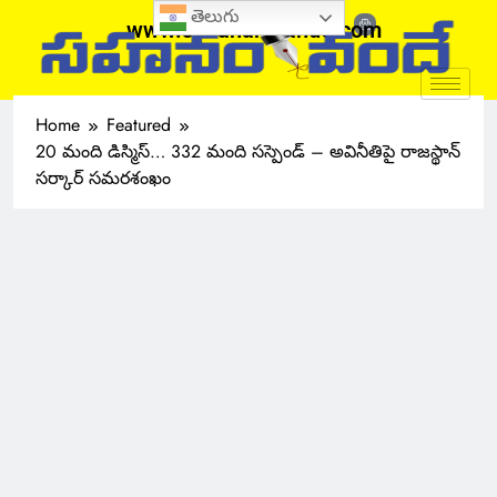
తెలుగు
www.sahanamvande.com
Home
Featured
20 మంది డిస్మిస్… 332 మంది సస్పెండ్ – అవినీతిపై రాజస్థాన్
సర్కార్ సమరశంఖం