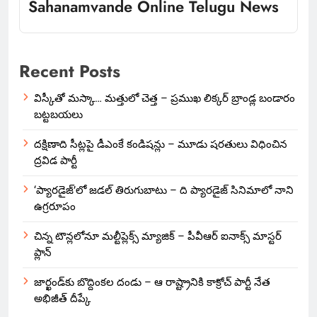
Sahanamvande Online Telugu News
Recent Posts
విస్కీతో మస్కా… మత్తులో చెత్త – ప్రముఖ లిక్కర్ బ్రాండ్ల బండారం
బట్టబయలు
దక్షిణాది సీట్లపై డీఎంకే కండిషన్లు – మూడు షరతులు విధించిన
ద్రవిడ పార్టీ
‘ప్యారడైజ్’లో జడల్ తిరుగుబాటు – ది ప్యారడైజ్ సినిమాలో నాని
ఉగ్రరూపం
చిన్న టౌన్లలోనూ మల్టీప్లెక్స్‌ మ్యాజిక్ – పీవీఆర్ ఐనాక్స్ మాస్టర్
ప్లాన్
జార్ఖండ్‌కు బొద్దింకల దండు – ఆ రాష్ట్రానికి కాక్రోచ్ పార్టీ నేత
అభిజీత్ దీప్కే