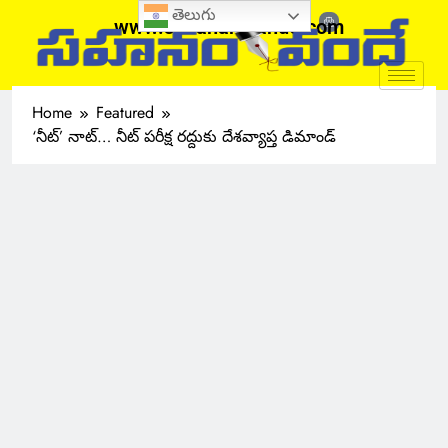
తెలుగు
www.sahanamvande.com
Home
Featured
‘నీట్’ నాట్… నీట్ పరీక్ష రద్దుకు దేశవ్యాప్త డిమాండ్