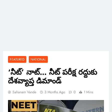
FEATURED
NATIONAL
‘నీట్’ నాట్… నీట్ పరీక్ష రద్దుకు
దేశవ్యాప్త డిమాండ్
Sahanam Vande
3 Months Ago
0
1 Mins