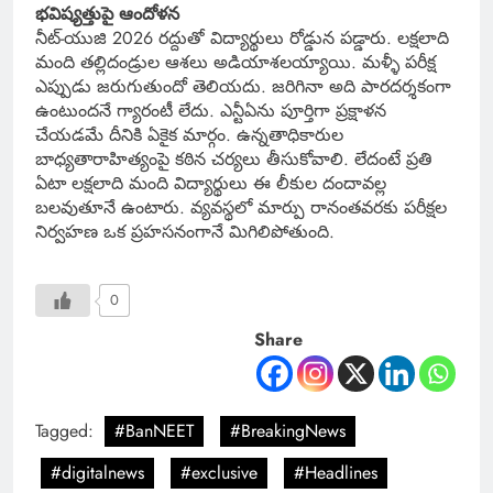
భవిష్యత్తుపై ఆందోళన
నీట్-యుజి 2026 రద్దుతో విద్యార్థులు రోడ్డున పడ్డారు. లక్షలాది
మంది తల్లిదండ్రుల ఆశలు అడియాశలయ్యాయి. మళ్ళీ పరీక్ష
ఎప్పుడు జరుగుతుందో తెలియదు. జరిగినా అది పారదర్శకంగా
ఉంటుందనే గ్యారంటీ లేదు. ఎన్టీఏను పూర్తిగా ప్రక్షాళన
చేయడమే దీనికి ఏకైక మార్గం. ఉన్నతాధికారుల
బాధ్యతారాహిత్యంపై కఠిన చర్యలు తీసుకోవాలి. లేదంటే ప్రతి
ఏటా లక్షలాది మంది విద్యార్థులు ఈ లీకుల దందావల్ల
బలవుతూనే ఉంటారు. వ్యవస్థలో మార్పు రానంతవరకు పరీక్షల
నిర్వహణ ఒక ప్రహసనంగానే మిగిలిపోతుంది.
0
Share
Tagged:
#BanNEET
#BreakingNews
#digitalnews
#exclusive
#Headlines