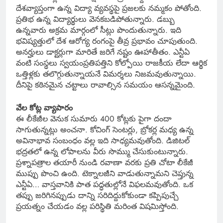
దేశవ్యాప్తంగా ఉన్న విద్యా వ్యవస్థపై ప్రజలకు నమ్మకం పోతోంది.
ప్రతిభ ఉన్న విద్యార్థులు వెనకబడిపోతున్నారు. డబ్బు
ఉన్నవారు అక్రమ మార్గంలో సీట్లు పొందుతున్నారు. ఇది
భవిష్యత్తులో దేశ ఆరోగ్య రంగంపై తీవ్ర ప్రభావం చూపుతుంది.
అనర్హులు డాక్టర్లుగా మారితే జరిగే నష్టం ఊహాతీతం. ఎన్టీఏ
వంటి సంస్థలు స్వయంప్రతిపత్తిని కోల్పోయి రాజకీయ లేదా ఆర్థిక
ఒత్తిళ్లకు తలొగ్గుతున్నాయనే విమర్శలు నిజమవుతున్నాయి.
దీనిపై కఠినమైన చట్టాలు రావాల్సిన సమయం ఆసన్నమైంది.
వేల కోట్ల వ్యాపారం
ఈ లీకేజీల వెనుక సుమారు 400 కోట్లకు పైగా దందా
సాగుతున్నట్లు అంచనా. కోచింగ్ సెంటర్లు, బ్రోకర్ల మధ్య ఉన్న
అవినాభావ సంబంధం వల్ల ఇది సాధ్యమవుతోంది. డిజిటల్
భద్రతలో ఉన్న లోపాలను వీరు సొమ్ము చేసుకుంటున్నారు.
ప్రశ్నాపత్రాల తయారీ నుండి రవాణా వరకు ప్రతి చోటా లీకేజీ
ముప్పు పొంచి ఉంది. టెక్నాలజీని వాడుతున్నామని చెప్తున్న
ఎన్టీఏ… వాస్తవానికి పాత పద్ధతుల్లోనే విఫలమవుతోంది. ఒక
తప్పు జరిగినప్పుడు దాన్ని సరిదిద్దుకోకుండా కప్పిపుచ్చే
ప్రయత్నం చేయడం వల్ల పరిస్థితి మరింత విషమిస్తోంది.