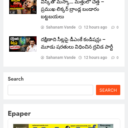
విస్కీతో మస్కా… మత్తులో చెత్త –
ప్రముఖ లిక్కర్ బ్రాండ్ల బండారం
బట్టబయలు
Sahanam Vande
12 hours ago
0
దక్షిణాది సీట్లపై డీఎంకే కండిషన్లు –
మూడు షరతులు విధించిన ద్రవిడ పార్టీ
Sahanam Vande
12 hours ago
0
Search
SEARCH
Epaper