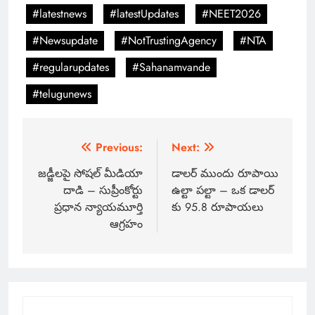
#latestnews
#latestUpdates
#NEET2026
#Newsupdate
#NotTrustingAgency
#NTA
#regularupdates
#Sahanamvande
#telugunews
Previous:
Next:
జడ్జీలపై సోషల్ మీడియా
డాలర్ ముందు రూపాయి
దాడి – సుప్రీంకోర్టు
ఉల్టా పల్టా – ఒక డాలర్
ప్రధాన న్యాయమూర్తి
కు 95.8 రూపాయలు
ఆగ్రహం