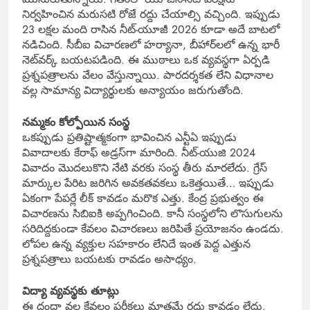
నిర్వహించిన మరుసటి రోజే రద్దు చేయాల్సి వచ్చింది. ఇప్పుడు
23 లక్షల మంది రాసిన నీట్-యూజీ 2026 కూడా అదే బాటలో
నడిచింది. సీబీఐ విచారణలో హర్యానా, బీహార్‌లలో ఉన్న భారీ
నెట్‌వర్క్ బయటపడింది. ఈ ముఠాలు ఒక వ్యవస్థగా ఏర్పడి
ప్రశ్నపత్రాలను వేలం వేస్తున్నాయి. పారదర్శకత లేని విధానాల
వల్ల సామాన్య విద్యార్థులకు అన్యాయం జరుగుతోంది.
నమ్మకం కోల్పోయిన సంస్థ
ఒకప్పుడు ప్రతిష్టాత్మకంగా భావించిన ఎన్టీఏ ఇప్పుడు
వివాదాలకు కేరాఫ్ అడ్రస్‌గా మారింది. నీట్-యుజి 2024
వివాదం మొదలుకొని నేటి వరకు సంస్థ తీరు మారలేదు. గ్రేస్
మార్కుల పేరిట జరిగిన అవకతవకలు ఒకెత్తయితే… ఇప్పుడు
ఏకంగా పేపర్లే లీక్ కావడం మరొక ఎత్తు. కేంద్ర ప్రభుత్వం ఈ
విచారణను సిబిఐకి అప్పగించింది. కానీ సంస్థలోని లొసుగులను
సరిదిద్దకుండా కేవలం విచారణలు జరిపితే ప్రయోజనం ఉండదు.
లోపల ఉన్న వ్యక్తుల సహకారం లేనిదే ఇంత పెద్ద ఎత్తున
ప్రశ్నపత్రాలు బయటకు రావడం అసాధ్యం.
విద్యా వ్యవస్థకు తూట్లు
ఈ దందా వల్ల కేవలం పరీక్షలు మాత్రమే రద్దు కావడం లేదు.