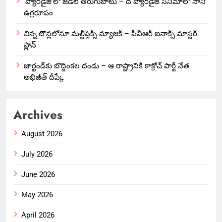
‘ప్యారడైజ్’లో జడల్ తిరుగుబాటు – ది ప్యారడైజ్ సినిమాలో నాని
ఉగ్రరూపం
చిన్న టౌన్లలోనూ మల్టీప్లెక్స్‌ మ్యాజిక్ – పీవీఆర్ ఐనాక్స్ మాస్టర్
ప్లాన్
జార్ఖండ్‌కు బొద్దింకల దండు – ఆ రాష్ట్రానికి కాక్రోచ్ పార్టీ నేత
అభిజీత్ దీప్కే
Archives
August 2026
July 2026
June 2026
May 2026
April 2026