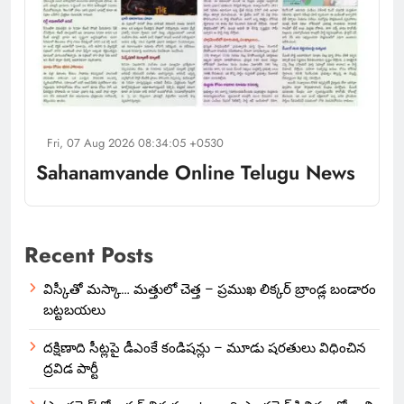
Fri, 07 Aug 2026 08:34:05 +0530
Sahanamvande Online Telugu News
Recent Posts
విస్కీతో మస్కా… మత్తులో చెత్త – ప్రముఖ లిక్కర్ బ్రాండ్ల బండారం
బట్టబయలు
దక్షిణాది సీట్లపై డీఎంకే కండిషన్లు – మూడు షరతులు విధించిన
ద్రవిడ పార్టీ