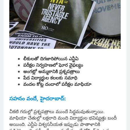
లీకులతో దిగజారిపోయిన ఎన్టీఏ
పరీక్షల నిర్వహణలో ఘోర వైఫల్యం
అంగట్లో అమ్మకానికి ప్రశ్నపత్రాలు
పేద విద్యార్థుల కలలకు సమాధి
వందల కోట్ల దందాలో పరీక్షల మాఫియా
సహనం వందే, హైదరాబాద్:
చీకటి గదుల్లో ప్రశ్నపత్రాలు ముందే సిద్ధమవుతున్నాయి.
మాఫియా చేతుల్లో లక్షలాది మంది విద్యార్థుల భవిష్యత్తు బందీ
అయింది. ఎన్టీఏ విశ్వసనీయత ఇప్పుడు పాతాళానికి