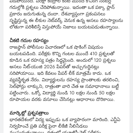
పడిపోయింది. పరీక్షా కేంద్రాల కంటే ముందే కోచింగ్ సెంటర్ల
గదుల్లోకి ప్రశ్నలు చేరిపోతున్నాయి. ఇదంతా ఒక పక్కా ప్లాన్
ప్రకారం జరుగుతున్న దందా. దేశవ్యాప్తంగా ప్రకంపనలు
సృష్టిస్తున్న ఈ లీకుల నెట్‌వర్క్ వెనుక ఉన్న అసలు రహస్యాలను
లోతుగా పరిశీలిస్తే విస్తుపోయే నిజాలు బయటపడుతున్నాయి.
చీకటి గదుల రహస్యం
రాజస్థాన్ పోలీసుల విచారణలో ఒక షాకింగ్ విషయం
బయటపడింది. పరీక్షకు కొన్ని గంటల ముందే 410 ప్రశ్నలతో
కూడిన ఒక రహస్య పత్రం సిద్ధమైంది. అందులో 120 ప్రశ్నలు
అసలు నీట్-యుజి 2026 పేపర్‌తో అచ్చుగుద్దినట్లు
సరిపోయాయి. ఇది కేవలం పేపర్ లీక్ మాత్రమే కాదు. ఒక
వ్యవస్థీకృత నేరం. విద్యార్థులను రహస్య ప్రాంతాలకు తరలించి,
సెల్‌ఫోన్లు లాక్కుని, రాత్రంతా వారి చేత ఆ సమాధానాలు బట్టీ
పట్టించారు. ఒక్కో విద్యార్థి నుండి 10 లక్షల నుండి 50 లక్షల
రూపాయల వరకు వసూలు చేసినట్లు ఆధారాలు దొరికాయి.
మార్కెట్లో ప్రశ్నపత్రాలు
భారతదేశంలో విద్య ఇప్పుడు ఒక వ్యాపారంగా మారింది. ఎన్టీఏ
నిర్వహించే ప్రతి పరీక్ష పైనా లీకేజీ నీలినీడలు
ముసురుతున్నాయి. గతంలో యూజీసీ-నెట్ పరీక్షను