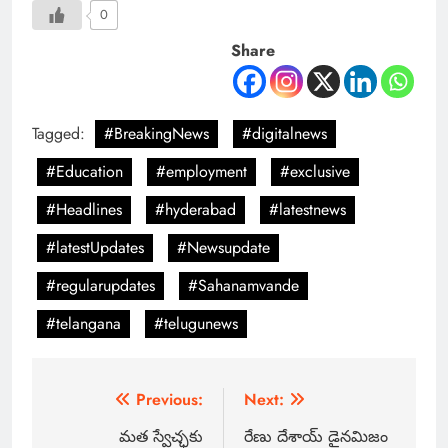
0
Share
Tagged:
#BreakingNews
#digitalnews
#Education
#employment
#exclusive
#Headlines
#hyderabad
#latestnews
#latestUpdates
#Newsupdate
#regularupdates
#Sahanamvande
#telangana
#telugunews
Previous:
Next:
మత స్వేచ్ఛకు
రేణు దేశాయ్ డైనమిజం