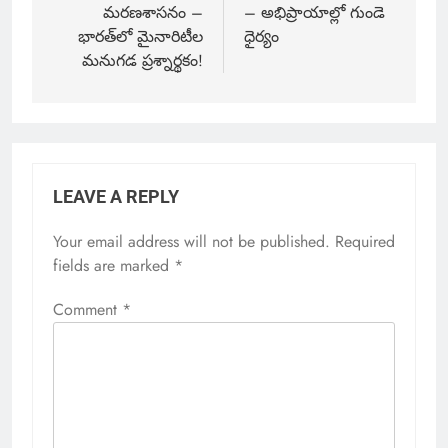
మరణశాసనం –
– అభిప్రాయాల్లో గుండె
భారత్‌లో మైనారిటీల
ధైర్యం
మనుగడ ప్రశ్నార్థకం!
LEAVE A REPLY
Your email address will not be published.
Required
fields are marked
*
Comment
*