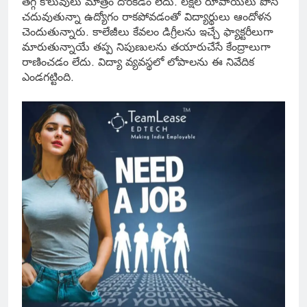
తగ్గ కొలువులు మాత్రం దొరకడం లేదు. లక్షల రూపాయలు పోసి
చదువుతున్నా ఉద్యోగం రాకపోవడంతో విద్యార్థులు ఆందోళన
చెందుతున్నారు. కాలేజీలు కేవలం డిగ్రీలను ఇచ్చే ఫ్యాక్టరీలుగా
మారుతున్నాయే తప్ప నిపుణులను తయారుచేసే కేంద్రాలుగా
రాణించడం లేదు. విద్యా వ్యవస్థలో లోపాలను ఈ నివేదిక
ఎండగట్టింది.