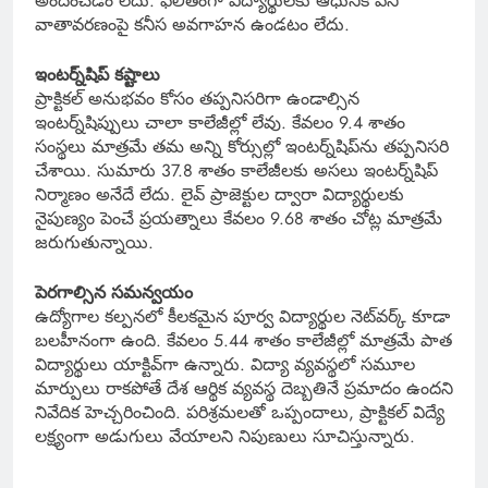
అందించడం లేదు. ఫలితంగా విద్యార్థులకు ఆధునిక పని
వాతావరణంపై కనీస అవగాహన ఉండటం లేదు.
ఇంటర్న్‌షిప్ కష్టాలు
ప్రాక్టికల్ అనుభవం కోసం తప్పనిసరిగా ఉండాల్సిన
ఇంటర్న్‌షిప్పులు చాలా కాలేజీల్లో లేవు. కేవలం 9.4 శాతం
సంస్థలు మాత్రమే తమ అన్ని కోర్సుల్లో ఇంటర్న్‌షిప్‌ను తప్పనిసరి
చేశాయి. సుమారు 37.8 శాతం కాలేజీలకు అసలు ఇంటర్న్‌షిప్
నిర్మాణం అనేదే లేదు. లైవ్ ప్రాజెక్టుల ద్వారా విద్యార్థులకు
నైపుణ్యం పెంచే ప్రయత్నాలు కేవలం 9.68 శాతం చోట్ల మాత్రమే
జరుగుతున్నాయి.
పెరగాల్సిన సమన్వయం
ఉద్యోగాల కల్పనలో కీలకమైన పూర్వ విద్యార్థుల నెట్‌వర్క్ కూడా
బలహీనంగా ఉంది. కేవలం 5.44 శాతం కాలేజీల్లో మాత్రమే పాత
విద్యార్థులు యాక్టివ్‌గా ఉన్నారు. విద్యా వ్యవస్థలో సమూల
మార్పులు రాకపోతే దేశ ఆర్థిక వ్యవస్థ దెబ్బతినే ప్రమాదం ఉందని
నివేదిక హెచ్చరించింది. పరిశ్రమలతో ఒప్పందాలు, ప్రాక్టికల్ విద్యే
లక్ష్యంగా అడుగులు వేయాలని నిపుణులు సూచిస్తున్నారు.