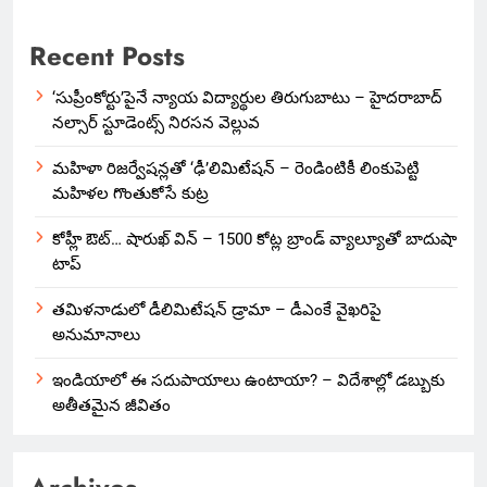
Recent Posts
‘సుప్రీంకోర్టు’పైనే న్యాయ విద్యార్థుల తిరుగుబాటు – హైదరాబాద్
నల్సార్ స్టూడెంట్స్ నిరసన వెల్లువ
మహిళా రిజర్వేషన్లతో ‘ఢీ’లిమిటేషన్ – రెండింటికీ లింకుపెట్టి
మహిళల గొంతుకోసే కుట్ర
కోహ్లీ ఔట్… షారుఖ్ విన్ – 1500 కోట్ల బ్రాండ్ వ్యాల్యూతో బాదుషా
టాప్
తమిళనాడులో డీలిమిటేషన్ డ్రామా – డీఎంకే వైఖరిపై
అనుమానాలు
ఇండియాలో‌ ఈ సదుపాయాలు ఉంటాయా? – విదేశాల్లో డబ్బుకు
అతీతమైన జీవితం