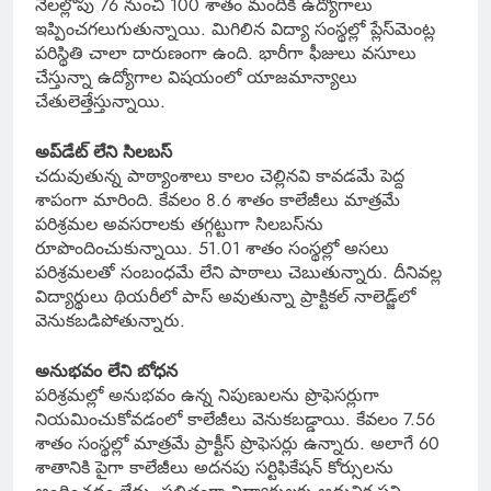
నెలల్లోపు 76 నుంచి 100 శాతం మందికి ఉద్యోగాలు
ఇప్పించగలుగుతున్నాయి. మిగిలిన విద్యా సంస్థల్లో ప్లేస్‌మెంట్ల
పరిస్థితి చాలా దారుణంగా ఉంది. భారీగా ఫీజులు వసూలు
చేస్తున్నా ఉద్యోగాల విషయంలో యాజమాన్యాలు
చేతులెత్తేస్తున్నాయి.
అప్‌డేట్ లేని సిలబస్
చదువుతున్న పాఠ్యాంశాలు కాలం చెల్లినవి కావడమే పెద్ద
శాపంగా మారింది. కేవలం 8.6 శాతం కాలేజీలు మాత్రమే
పరిశ్రమల అవసరాలకు తగ్గట్టుగా సిలబస్‌ను
రూపొందించుకున్నాయి. 51.01 శాతం సంస్థల్లో అసలు
పరిశ్రమలతో సంబంధమే లేని పాఠాలు చెబుతున్నారు. దీనివల్ల
విద్యార్థులు థియరీలో పాస్ అవుతున్నా ప్రాక్టికల్ నాలెడ్జ్‌లో
వెనుకబడిపోతున్నారు.
అనుభవం లేని బోధన
పరిశ్రమల్లో అనుభవం ఉన్న నిపుణులను ప్రొఫెసర్లుగా
నియమించుకోవడంలో కాలేజీలు వెనుకబడ్డాయి. కేవలం 7.56
శాతం సంస్థల్లో మాత్రమే ప్రాక్టీస్ ప్రొఫెసర్లు ఉన్నారు. అలాగే 60
శాతానికి పైగా కాలేజీలు అదనపు సర్టిఫికేషన్ కోర్సులను