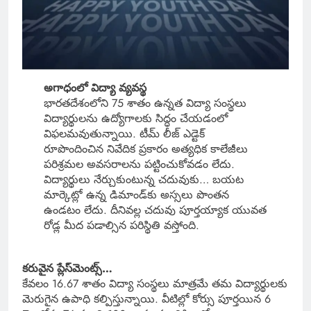
అగాధంలో విద్యా వ్యవస్థ
భారతదేశంలోని 75 శాతం ఉన్నత విద్యా సంస్థలు
విద్యార్థులను ఉద్యోగాలకు సిద్ధం చేయడంలో
విఫలమవుతున్నాయి. టీమ్ లీజ్ ఎడ్టెక్
రూపొందించిన నివేదిక ప్రకారం అత్యధిక కాలేజీలు
పరిశ్రమల అవసరాలను పట్టించుకోవడం లేదు.
విద్యార్థులు నేర్చుకుంటున్న చదువుకు… బయట
మార్కెట్లో ఉన్న డిమాండ్‌కు అస్సలు పొంతన
ఉండటం లేదు. దీనివల్ల చదువు పూర్తయ్యాక యువత
రోడ్ల మీద పడాల్సిన పరిస్థితి వస్తోంది.
కరువైన ప్లేస్‌మెంట్స్…
కేవలం 16.67 శాతం విద్యా సంస్థలు మాత్రమే తమ విద్యార్థులకు
మెరుగైన ఉపాధి కల్పిస్తున్నాయి. వీటిల్లో కోర్సు పూర్తయిన 6