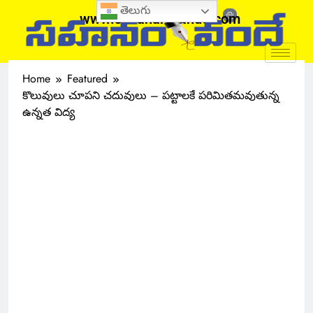
తెలుగు
www.sahanamvande.com
Home
Featured
కొలువులు చూపని చదువులు – పట్టాలకే పరిమితమవుతున్న
ఉన్నత విద్య