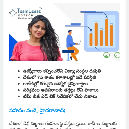
ఉద్యోగాలు కల్పించలేని విద్యా సంస్థల దుస్థితి
దేశంలో 75 శాతం కళాశాలల్లో ఇదే పరిస్థితి
కాలేజీల్లో కరువైన ఉద్యోగ నైపుణ్యాలు
పరిశ్రమల అవసరాలకు తగ్గట్టు లేని పాఠాలు
టీమ్ లీజ్ ఎడ్ టెక్ నివేదికలో చేదు నిజాలు
సహనం వందే, హైదరాబాద్:
దేశంలో డిగ్రీ పట్టాలు గంపలకొద్దీ వస్తున్నాయి. కానీ ఆ పట్టాలకు