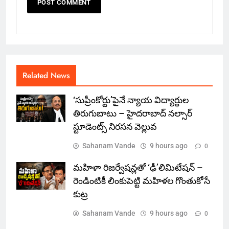
Related News
‘సుప్రీంకోర్టు’పైనే న్యాయ విద్యార్థుల
తిరుగుబాటు – హైదరాబాద్ నల్సార్
స్టూడెంట్స్ నిరసన వెల్లువ
Sahanam Vande
9 hours ago
0
మహిళా రిజర్వేషన్లతో ‘ఢీ’లిమిటేషన్ –
రెండింటికీ లింకుపెట్టి మహిళల గొంతుకోసే
కుట్ర
Sahanam Vande
9 hours ago
0