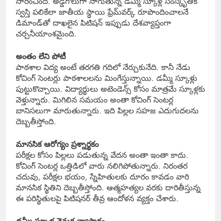
సారించింది. అడ్డగోలుగా సాగుతున్న డమ్మీ స్కూళ్ల సంస్కృతికి
స్వస్తి పలికేలా జాతీయ స్థాయి ఫ్రేమ్‌వర్క్ రూపొందించాలనే
డిమాండ్‌తో దాఖలైన పిటిషన్ ఇప్పుడు దేశవ్యాప్తంగా
చర్చనీయాంశమైంది.
అంతం లేని పోటీ
పాఠశాల విద్య అంటే తరగతి గదిలో నేర్చుకునేది. కానీ నేడు
కోచింగ్ సెంటర్లు పాఠశాలలను మింగేస్తున్నాయి. డమ్మీ స్కూళ్లు
పుట్టుకొచ్చాయి. విద్యార్థులు అటెండెన్స్ కోసం మాత్రమే స్కూళ్లకు
వెళ్తున్నారు. మిగిలిన సమయం అంతా కోచింగ్ సెంటర్ల
బానిసలుగా మారుతున్నారు. ఇది పిల్లల సహజ ఎదుగుదలను
దెబ్బతీస్తోంది.
మానసిక ఆరోగ్యం ప్రశ్నార్థకం
పరీక్షల కోసం పిల్లలు పడుతున్న వేదన అంతా ఇంతా కాదు.
కోచింగ్ సెంటర్ల ఒత్తిడిలో వారు నలిగిపోతున్నారు. నిరంతర
చదువు, పరీక్షల భయం, స్నేహితులకు దూరం కావడం వారి
మానసిక స్థితిని దెబ్బతీస్తోంది. ఆత్మహత్యల వరకు దారితీస్తున్న
ఈ పరిస్థితులపై పిటిషనర్ తీవ్ర ఆందోళన వ్యక్తం చేశారు.