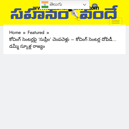
తెలుగు
www.sahanamvande.com
Home
Featured
కోచింగ్ సెంటర్లపై ‘సుప్రీం’ చెంపచెళ్లు – కోచింగ్ సెంటర్ల దోపిడీ…
డమ్మీ స్కూళ్ల రాజ్యం