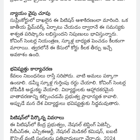
న్యాయం వైపు చూపు
సుప్రీంకోర్టులో దాఖలైన ఈ పిటిషన్ ఆశాకిరణంలా మారింది. ఒక
జాతీయ ఫ్రేమ్‌వర్క్ ఏర్పాటు చేయడం ద్వారానే ఈ సమస్యకు
శాశ్వత పరిష్కారం లభిస్తుందని నిపుణులు భావిస్తున్నారు.
కోచింగ్ సెంటర్ల నియంత్రణ, స్కూళ్ల బాధ్యత పెంచడం కీలకంగా
మారాయి. త్వరలోనే ఈ కేసులో కోర్టు కీలక తీర్పు ఇచ్చే
అవకాశం ఉంది.
భవిష్యత్తు కార్యాచరణ
కేవలం నిబంధనలు రాస్తే సరిపోదు. వాటి అమలు పక్కాగా
ఉండాలి. డమ్మీ స్కూళ్ల గుర్తింపు రద్దు చేయాలి. కోచింగ్ సెంటర్ల
దోపిడీకి అడ్డుకట్ట వేయాలి. విద్యార్థులకు ఆహ్లాదకరమైన
వాతావరణాన్ని కల్పించడమే ప్రభుత్వ ప్రాధాన్యత కావాలి.
అప్పుడే మన దేశ విద్యార్థులు భవిష్యత్తుకు సిద్ధమవుతారు.
పిటిషన్‌లో పేర్కొన్న వివరాలు
ఈ పిటిషన్‌లో కేంద్ర ప్రభుత్వం, నేషనల్ టెస్టింగ్ ఏజెన్సీ,
సీబీఎస్ఈ, ఎన్సీఈఆర్టీ, నేషనల్ మెడికల్ కమిషన్, ఐఐటీ
కౌన్సిల్ వంటి సంస్థలను ప్రతివాదులుగా చేర్చారు. 2024