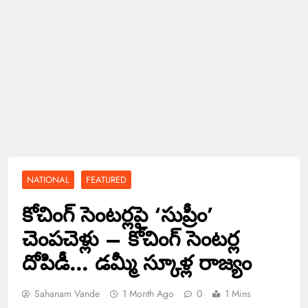
NATIONAL
FEATURED
కోచింగ్ సెంటర్లపై ‘సుప్రీం’
చెంపచెళ్లు – కోచింగ్ సెంటర్ల
దోపిడీ… డమ్మీ స్కూళ్ల రాజ్యం
Sahanam Vande
1 Month Ago
0
1 Mins