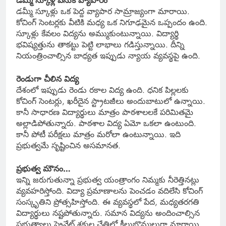
డమ్మీ స్కూళ్ల వెనుక వ్యాపారం
డమ్మీ స్కూళ్లు ఒక పెద్ద వ్యాపార సామ్రాజ్యంగా మారాయి.
కోచింగ్ సెంటర్లకు వీటికి మధ్య ఒక నిగూఢమైన ఒప్పందం ఉంది.
స్కూళ్లు కేవలం విద్యను అమ్ముకుంటున్నాయి. విద్యార్థి
భవిష్యత్తును తాకట్టు పెట్టి లాభాలు గడిస్తున్నాయి. దీన్ని
నియంత్రించాల్సిన బాధ్యత ఇప్పుడు న్యాయ వ్యవస్థపై ఉంది.
రెండుగా చీలిన విద్య
దేశంలో ఇప్పుడు రెండు రకాల విద్య ఉంది. ధనిక పిల్లలకు
కోచింగ్ సెంటర్లు, ఖరీదైన స్ట్రాటజీలు అందుబాటులో ఉన్నాయి.
కానీ సాధారణ విద్యార్థులు మాత్రం పాఠశాలలకే పరిమితమై
అల్లాడిపోతున్నారు. పాఠశాల విద్య ఏమో ఒకలా ఉంటుంది.
కానీ పోటీ పరీక్షలు మాత్రం మరోలా ఉంటున్నాయి. ఇది
ప్రభుత్వమే సృష్టించిన అసమానత.
ప్రభుత్వ మౌనం…
ఇన్ని జరుగుతున్నా ప్రభుత్వ యంత్రాంగం నిమ్మకు నీరెత్తినట్లు
వ్యవహరిస్తోంది. విద్యా ప్రమాణాలను పెంచడం వదిలేసి కోచింగ్
సంస్కృతిని ప్రోత్సహిస్తోంది. ఈ వ్యవస్థలో పేద, మధ్యతరగతి
విద్యార్థులు నష్టపోతున్నారు. సమాన విద్యను అందించాల్సిన
ప్రభుత్వాలు ప్రైవేట్ శక్తుల చేతిలో కీలుబొమ్మలుగా మారాయి.