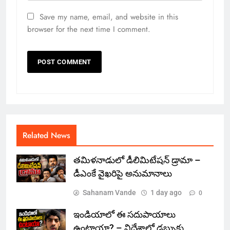
Save my name, email, and website in this
browser for the next time I comment.
Related News
తమిళనాడులో డీలిమిటేషన్ డ్రామా –
డీఎంకే వైఖరిపై అనుమానాలు
Sahanam Vande
1 day ago
0
ఇండియాలో‌ ఈ సదుపాయాలు
ఉంటాయా? – విదేశాల్లో డబ్బుకు