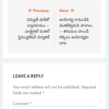
Previous:
Next:
విద్యుత్ షాక్‌తో
అయోధ్య రాముడికి
వ్యాయామం –
వెంకటేశ్వరుడి పాఠాలు
ఎలక్ట్రికల్ మజిల్
– తిరుమల హుండీ
స్టిమ్యులేషన్ మ్యాజిక్
లెక్కలు అయోధ్యకు
బాట
LEAVE A REPLY
Your email address will not be published.
Required
fields are marked
*
Comment
*