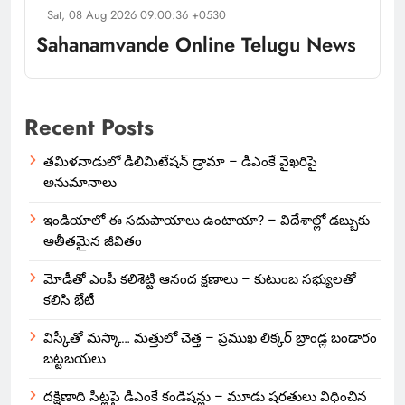
Sat, 08 Aug 2026 09:00:36 +0530
Sahanamvande Online Telugu News
Recent Posts
తమిళనాడులో డీలిమిటేషన్ డ్రామా – డీఎంకే వైఖరిపై
అనుమానాలు
ఇండియాలో‌ ఈ సదుపాయాలు ఉంటాయా? – విదేశాల్లో డబ్బుకు
అతీతమైన జీవితం
మోడీతో ఎంపీ కలిశెట్టి ఆనంద క్షణాలు – కుటుంబ సభ్యులతో
కలిసి భేటీ
విస్కీతో మస్కా… మత్తులో చెత్త – ప్రముఖ లిక్కర్ బ్రాండ్ల బండారం
బట్టబయలు
దక్షిణాది సీట్లపై డీఎంకే కండిషన్లు – మూడు షరతులు విధించిన