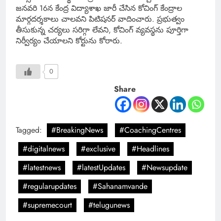
జనవరి 16న కేంద్ర విద్యాశాఖ జారీ చేసిన కోచింగ్ కేంద్రాల
మార్గదర్శకాలు చాలవని పిటిషనర్ వాదించారు. ప్రభుత్వం
తీసుకున్న చర్యలు సరిగ్గా లేవని, కోచింగ్ వ్యవస్థను పూర్తిగా
నిర్వీర్యం చేయాలని కోర్టును కోరారు.
0
Share
Tagged:
#BreakingNews
#CoachingCentres
#digitalnews
#exclusive
#Headlines
#latestnews
#latestUpdates
#Newsupdate
#regularupdates
#Sahanamvande
#supremecourt
#telugunews