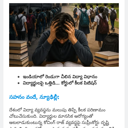
ఇండియాలో రెండుగా చీలిన విద్యా విధానం
విద్యార్థులపై ఒత్తిడి… కోర్టులో కీలక పిటిషన్
సహనం వందే, న్యూఢిల్లీ:
దేశంలో విద్యా వ్యవస్థను మలుపు తిప్పే కీలక పరిణామం
చోటుచేసుకుంది. విద్యార్థుల మానసిక ఆరోగ్యంతో
ఆటలాడుకుంటున్న కోచింగ్ రాజ్ వ్యవస్థపై సుప్రీంకోర్టు దృష్టి