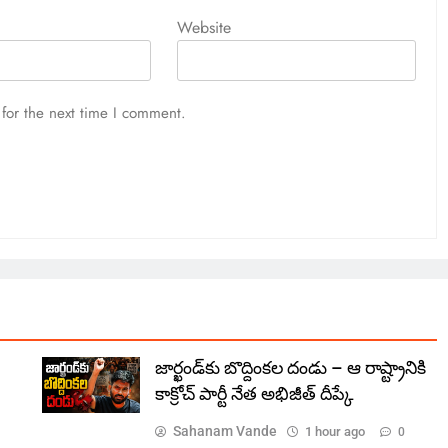
Website
for the next time I comment.
జార్ఖండ్‌కు బొద్దింకల దండు – ఆ రాష్ట్రానికి
కాక్రోచ్ పార్టీ నేత అభిజీత్ దీప్కే
Sahanam Vande
1 hour ago
0