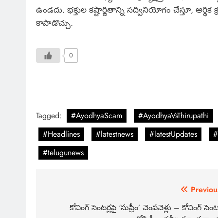
ఉండదు. భక్తుల కష్టార్జితాన్ని సద్వినియోగం చేస్తూ, ఆర్థ
కాపాడొచ్చు.
0
Tagged:
#AyodhyaScam
#AyodhyaVsThirupathi
#Headlines
#latestnews
#latestUpdates
#
#telugunews
Previou
కోచింగ్ సెంటర్లపై ‘సుప్రీం’ చెంపచెళ్లు – కోచింగ్ సెంటర