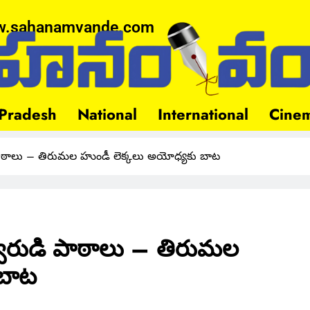
.sahanamvande.com
Pradesh
National
International
Cine
పాఠాలు – తిరుమల హుండీ లెక్కలు అయోధ్యకు బాట
్వరుడి పాఠాలు – తిరుమల
 బాట