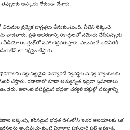
లో తప్పులకు ఆస్కారం లేకుండా చేశారు.
మల ప్రత్యేక జాగ్రత్తలు తీసుకుంటుంది. వీటిని లెక్కించే
 వాడతారు. ప్రతి ఆభరణాన్ని రికార్డులలో నమోదు చేసేటప్పుడు
 వీడియో రికార్డింగ్‌తో సహా భద్రపరుస్తారు. ఎటువంటి అవినీతికి
ాబేస్ లో నిక్షిప్తం చేస్తారు.
ణాలను కట్టుదిట్టమైన సెక్యూరిటీ వ్యవస్థల మధ్య బ్యాంకులకు
ానిటర్ చేస్తారు. రవాణాలో కూడా అత్యున్నత భద్రతా ప్రమాణాలు
ండదు. ఇలాంటి పటిష్టమైన భద్రతా చర్యలే భక్తుల్లో నమ్మకాన్ని
రణాల లెక్కింపు, కఠినమైన భద్రత దేశంలోని ఇతర ఆలయాలకు ఒక
్యవస్థలను అందిపుచ్చుకుంటే విరాళాల పక్కదారి పట్టే అవకాశం