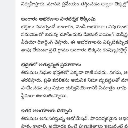
నిర్వహిస్తారు. మానవ ప్రమేయం తగ్గించడం ద్వారా లెక్కల్
బంగారం ఆభరణాల పారదర్శక లెక్కింపు
భక్తులు సమర్పించే బంగారం, వెండి ఆభరణాల విషయంలో తిరు
సమయంలో బరువు చూసేందుకు డిజిటల్ వెయింగ్ మెషీన్లను
వీడియో రికార్డింగ్ చేస్తారు. ఈ ఆభరణాలను ఎప్పటికప్పుడు
తావు లేకుండా ప్రతి గ్రాము బంగారం లెక్కను కంప్యూటరైజ్డ్ డేట
భద్రతలో అత్యున్నత ప్రమాణాలు
తిరుమల నిధుల భద్రతలో ఎక్కడా రాజీ పడదు. నగదు, ఆభర
తరలిస్తారు. ప్రతి కదలికను ఆధునిక నిఘా వ్యవస్థలతో మ
పాటించడం వల్ల నిధుల దుర్వినియోగానికి ఏమాత్రం తావు ఉ
స్థిరంగా ఉంచుతున్నాయి.
ఇతర ఆలయాలకు దిక్సూచి
తిరుమల అనుసరిస్తున్న ఆటోమేషన్, పారదర్శకమైన ఆభ
పాఠం కావాలి. అయోధ్య వంటి పుణ్యక్షేత్రాలు ఇటువంటి వ