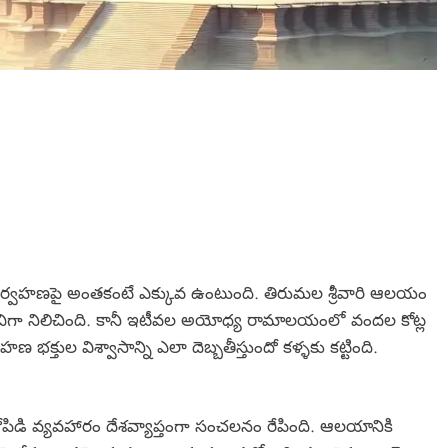
నిర్వహణపై అంతకంటే ఎక్కువ ఉంటుంది. తిరుమల శ్రీవారి ఆలయం
్సూచిగా నిలిచింది. కానీ ఇటీవల అయోధ్య రామాలయంలో వందల కోట్ల
భక్తుల విశ్వాసాన్ని ఎలా దెబ్బతీస్తుందో కళ్ళకు కట్టింది.
డి వ్యవహారం దేశవ్యాప్తంగా సంచలనం రేపింది. ఆలయానికి