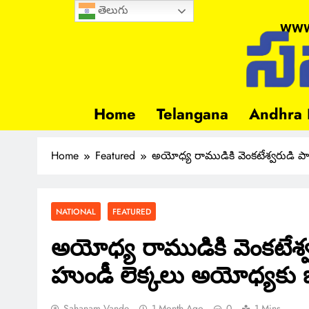
తెలుగు
www
Home
Telangana
Andhra 
Home
Featured
అయోధ్య రాముడికి వెంకటేశ్వరుడి 
NATIONAL
FEATURED
అయోధ్య రాముడికి వెంకటేశ
హుండీ లెక్కలు అయోధ్యకు
Sahanam Vande
1 Month Ago
0
1 Mins