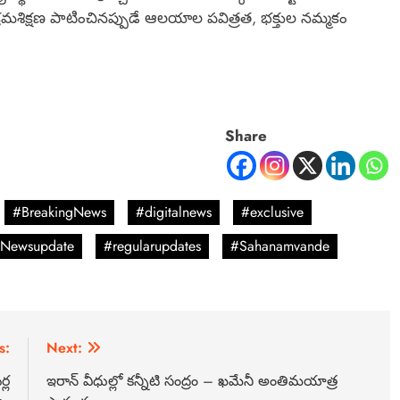
ిక క్రమశిక్షణ పాటించినప్పుడే ఆలయాల పవిత్రత, భక్తుల నమ్మకం
Share
#BreakingNews
#digitalnews
#exclusive
Newsupdate
#regularupdates
#Sahanamvande
s:
Next:
్ల
ఇరాన్ వీధుల్లో కన్నీటి సంద్రం – ఖమేనీ అంతిమయాత్ర