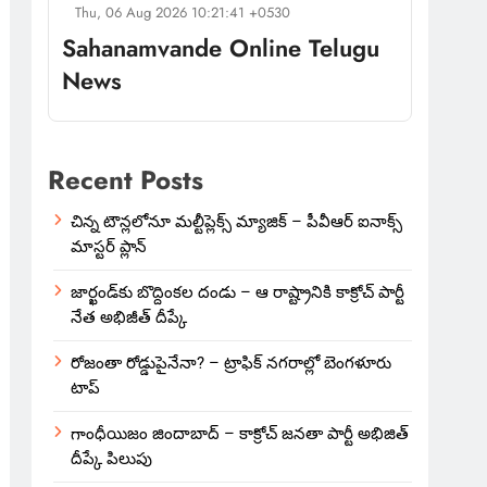
Thu, 06 Aug 2026 10:21:41 +0530
Sahanamvande Online Telugu
News
Recent Posts
చిన్న టౌన్లలోనూ మల్టీప్లెక్స్‌ మ్యాజిక్ – పీవీఆర్ ఐనాక్స్
మాస్టర్ ప్లాన్
జార్ఖండ్‌కు బొద్దింకల దండు – ఆ రాష్ట్రానికి కాక్రోచ్ పార్టీ
నేత అభిజీత్ దీప్కే
రోజంతా రోడ్డుపైనేనా? – ట్రాఫిక్ నగరాల్లో బెంగళూరు
టాప్
గాంధీయిజం జిందాబాద్ – కాక్రోచ్ జనతా పార్టీ అభిజిత్
దీప్కే పిలుపు