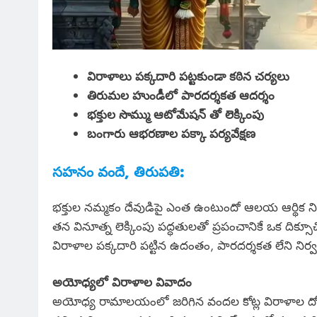
విరాళాలు పక్కదారి పట్టకుండా కఠిన చర్యలు
తిరుమల హుండీలో పారదర్శకత ఆదర్శం
భక్తుల సొమ్ము ఆటోమేషన్ తో లెక్కింపు
బంగారు ఆభరణాల పక్కా పర్యవేక్షణ
సహనం వందే, తిరుపతి:
భక్తుల నమ్మకం దేవుడిపై ఎంత ఉంటుందో ఆలయ ఆర్థిక 
తన వినూత్న లెక్కింపు పద్ధతులతో ప్రపంచానికే ఒక దిక
విరాళాల పక్కదారి పట్టిన ఉదంతం, పారదర్శకత లేని నిర్వహణ 
అయోధ్యలో విరాళాల వివాదం
అయోధ్య రామాలయంలో జరిగిన వందల కోట్ల విరాళాల దోపి