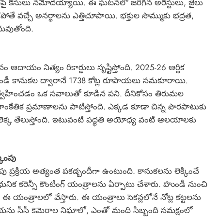
రిపై కేసులు నమోదయ్యాయి. ఈ ఘటనలో జరిగిన అరెస్టులు, జైలు
 లేకపోతే వచ్చే అనర్థాలను ఎత్తిచూపాయి. భక్తుల సొమ్ముకు భద్రత,
టమవుతోంది.
ం ఆదాయం నిత్యం రికార్డులు సృష్టిస్తోంది. 2025-26 ఆర్థిక
డీ కానుకల ద్వారానే 1738 కోట్ల రూపాయలు సమకూరాయి.
ర్వహించడం ఒక సవాలుతో కూడిన పని. దీనికోసం తిరుమల
ంకేతిక ప్రమాణాలను పాటిస్తోంది. ఎక్కడ కూడా చిన్న పొరపాటుకు
ా లెక్క తేలుస్తోంది. ఇటువంటి పద్ధతి అయోధ్య వంటి ఆలయాలకు
కింపు
ు ప్రక్రియ అత్యంత పకడ్బందీగా ఉంటుంది. కానుకలను లెక్కించే
ాధునిక కరెన్సీ కౌంటింగ్ యంత్రాలను ఏర్పాటు చేశారు. హుండీ నుంచి
ి ఈ యంత్రాలలో వేస్తారు. ఈ యంత్రాలు సెకన్లలోనే నోట్ల కట్టలను
ప్రక్రియను సీసీ కెమెరాల నిఘాలో, ఎంతో మంది సిబ్బంది సమక్షంలో