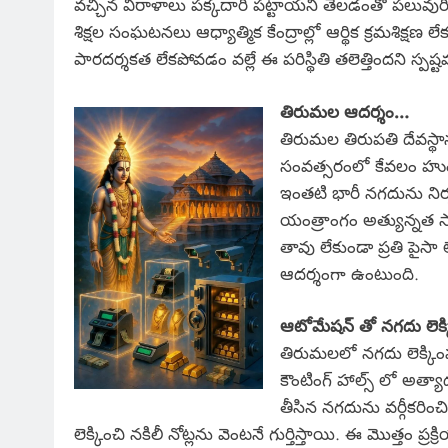
వచ్చిన విరాళాలు పక్కదారి పట్టాయని తేలడంతో పలువు
శిక్షల సంఘటనలు ఆధ్యాత్మిక కేంద్రాల్లో ఆర్థిక క్రమశిక్షణ
పారదర్శకత లేకపోవడం వల్లే ఈ పరిస్థితి తలెత్తిందని స్పష్
తిరుమల ఆదర్శం…
తిరుమల తిరుపతి దేవస్థాన
సంవత్సరంలో కేవలం హుం
ఇంతటి భారీ నగదును ని
యంత్రాంగం అత్యున్నత సా
తావు లేకుండా ప్రతి పైస
ఆదర్శంగా ఉంటుంది.
ఆటోమేషన్ తో నగదు లెక్
తిరుమలలో నగదు లెక్కింప
కౌంటింగ్ హాల్స్ లో అత్య
తీసిన నగదును వర్గీకరించ
లెక్కించి నకిలీ నోట్లను వెంటనే గుర్తిస్తాయి. ఈ మొత్తం 