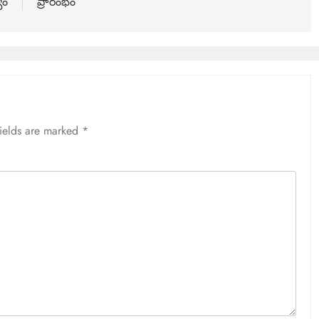
యం
ప్రారంభం
fields are marked
*