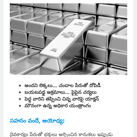
అందని లెక్కలు… చందాల పేరుతో దోపిడీ
బయటపడ్డ అక్రమాలు… పైపైన చర్యలు
పెద్ద వారిని తప్పించి చిన్న వారిపై యాక్షన్
మౌనంగా ఉన్న అధికార యంత్రాంగం
సహనం వందే, అయోధ్య:
దైవకార్యం పేరుతో భక్తులు అర్పించిన కానుకలు ఇప్పుడు