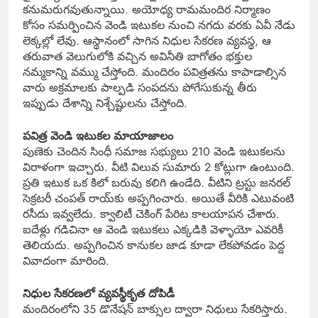
కనుమరుగవుతున్నాయి. అయోధ్య రామమందిర నిర్మాణం
కోసం సమర్పించిన వెండి ఇటుకల నుంచి నగదు వరకు ఏవీ నేడు
లెక్కల్లో లేవు. ఆస్థానంలో సాగిన నిధుల సేకరణ వ్యవస్థ, ఆ
తరువాత వెలుగులోకి వచ్చిన అవినీతి బాగోతం భక్తుల
నమ్మకాన్ని వమ్ము చేస్తోంది. మందిరం పవిత్రతను కాపాడాల్సిన
వారు అక్రమాలకు పాల్పడి సంపదను పోగేసుకున్న తీరు
ఇప్పుడు దేశాన్ని నిశ్చేష్టులను చేస్తోంది.
పవిత్ర వెండి ఇటుకల మాయాజాలం
పుణెకు చెందిన సింధీ సమాజ సభ్యులు 210 వెండి ఇటుకలను
విరాళంగా ఇచ్చారు. వీటి విలువ సుమారు 2 కోట్లుగా ఉంటుంది.
ప్రతి ఇటుక ఒక కిలో బరువు కలిగి ఉండేది. వీటిని ట్రస్టు జనరల్
సెక్రటరీ చంపత్ రాయ్‌కు అప్పగించారు. అయితే వీరికి ఎటువంటి
రసీదు ఇవ్వలేదు. క్వాలిటీ చెకింగ్ పేరిట కాలయాపన చేశారు.
ఐదేళ్లు గడిచినా ఆ వెండి ఇటుకలు ఎక్కడికి వెళ్ళాయో ఎవరికీ
తెలియదు. అప్పగించిన కానుకల జాడ కూడా లేకపోవడం పెద్ద
వివాదంగా మారింది.
నిధుల సేకరణలో వ్యవస్థీకృత దోపిడీ
మందిరంలోని 35 డొనేషన్ బాక్సుల ద్వారా నిధులు సేకరిస్తారు.