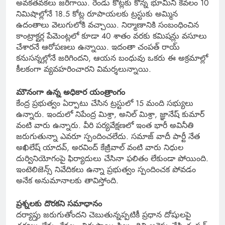
అవకతవకలు జరిగాయి. రెండు కోట్లకు కొన్న భూమిని కేవలం 10
నిమిషాల్లోనే 18.5 కోట్ల రూపాయలకు ట్రస్టుకు అమ్మిన
ఉదంతాలు వెలుగులోకి వచ్చాయి. నిర్మాణానికి సంబంధించిన
కాంట్రాక్టర్ల పేమెంట్లలో కూడా 40 శాతం వరకు కమిషన్లు వసూలు
చేశారనే ఆరోపణలు ఉన్నాయి. ఇదంతా చంపత్ రాయ్
కనుసన్నల్లోనే జరిగిందని, ఆయన బంధువు ఒకరు ఈ అక్రమాల్లో
కీలకంగా వ్యవహరించారని విమర్శలున్నాయి.
మౌనంగా ఉన్న అధికార యంత్రాంగం
కేంద్ర ప్రభుత్వం ఏర్పాటు చేసిన ట్రస్టులో 15 మంది సభ్యులు
ఉన్నారు. ఇందులో నిపేంద్ర మిశ్రా, అనిల్ మిశ్రా, జ్ఞానేష్ కుమార్
వంటి వారు ఉన్నారు. వీరి పర్యవేక్షణలో ఇంత భారీ అవినీతి
జరుగుతున్నా ఎవరూ స్పందించలేదు. సమాజ్ వాదీ పార్టీ నేత
అఖిలేష్ యాదవ్, అరవింద్ కేజ్రీవాల్ వంటి వారు నిధుల
దుర్వినియోగంపై ఫిర్యాదులు చేసినా ఫలితం లేకుండా పోయింది.
ఇంటెలిజెన్స్ నివేదికలు ఉన్నా ప్రభుత్వం స్పందించక పోవడం
అనేక అనుమానాలకు తావిస్తోంది.
ప్రశ్నలకు దొరకని సమాధానం
దర్యాప్తు జరుగుతోందని చెబుతున్నప్పటికీ ప్రధాన దోషులపై