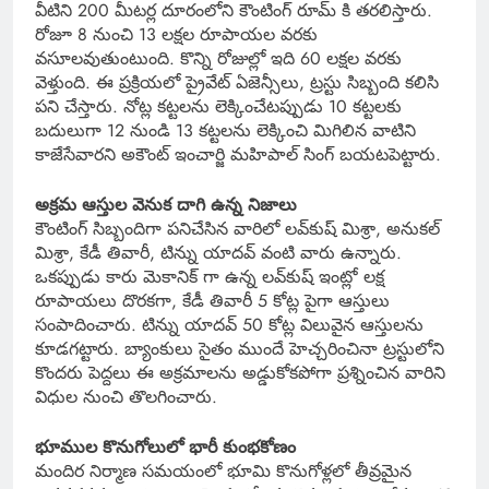
వీటిని 200 మీటర్ల దూరంలోని కౌంటింగ్ రూమ్ కి తరలిస్తారు.
రోజూ 8 నుంచి 13 లక్షల రూపాయల వరకు
వసూలవుతుంటుంది. కొన్ని రోజుల్లో ఇది 60 లక్షల వరకు
వెళ్తుంది. ఈ ప్రక్రియలో ప్రైవేట్ ఏజెన్సీలు, ట్రస్టు సిబ్బంది కలిసి
పని చేస్తారు. నోట్ల కట్టలను లెక్కించేటప్పుడు 10 కట్టలకు
బదులుగా 12 నుండి 13 కట్టలను లెక్కించి మిగిలిన వాటిని
కాజేసేవారని అకౌంట్ ఇంచార్జి మహిపాల్ సింగ్ బయటపెట్టారు.
అక్రమ ఆస్తుల వెనుక దాగి ఉన్న నిజాలు
కౌంటింగ్ సిబ్బందిగా పనిచేసిన వారిలో లవ్‌కుష్ మిశ్రా, అనుకల్
మిశ్రా, కేడీ తివారీ, టిన్ను యాదవ్ వంటి వారు ఉన్నారు.
ఒకప్పుడు కారు మెకానిక్ గా ఉన్న లవ్‌కుష్ ఇంట్లో లక్ష
రూపాయలు దొరకగా, కేడీ తివారీ 5 కోట్ల పైగా ఆస్తులు
సంపాదించారు. టిన్ను యాదవ్ 50 కోట్ల విలువైన ఆస్తులను
కూడగట్టారు. బ్యాంకులు సైతం ముందే హెచ్చరించినా ట్రస్టులోని
కొందరు పెద్దలు ఈ అక్రమాలను అడ్డుకోకపోగా ప్రశ్నించిన వారిని
విధుల నుంచి తొలగించారు.
భూముల కొనుగోలులో భారీ కుంభకోణం
మందిర నిర్మాణ సమయంలో భూమి కొనుగోళ్లలో తీవ్రమైన