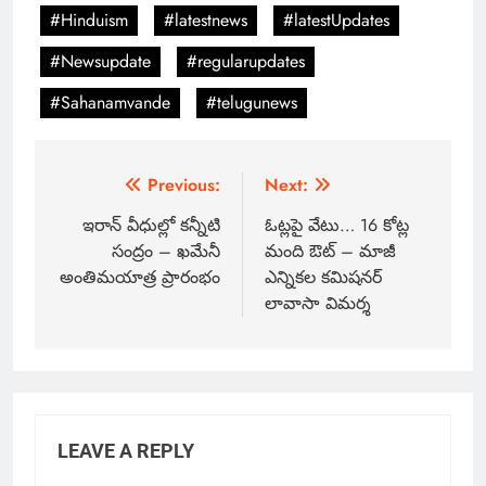
#Hinduism
#latestnews
#latestUpdates
#Newsupdate
#regularupdates
#Sahanamvande
#telugunews
Previous:
Next:
ఇరాన్ వీధుల్లో కన్నీటి
ఓట్లపై వేటు… 16 కోట్ల
సంద్రం – ఖమేనీ
మంది ఔట్ – మాజీ
అంతిమయాత్ర ప్రారంభం
ఎన్నికల కమిషనర్
లావాసా విమర్శ
LEAVE A REPLY