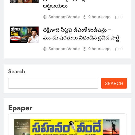
బట్టబయలు
Sahanam Vande
9 hours ago
0
దక్షిణాది సీట్లపై డీఎంకే కండిషన్లు –
మూడు షరతులు విధించిన ద్రవిడ పార్టీ
Sahanam Vande
9 hours ago
0
Search
SEARCH
Epaper