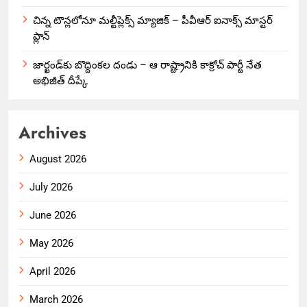
చిన్న టౌన్లలోనూ మల్టీప్లెక్స్‌ మ్యాజిక్ – పీవీఆర్ ఐనాక్స్ మాస్టర్
ప్లాన్
జార్ఖండ్‌కు బొద్దింకల దండు – ఆ రాష్ట్రానికి కాక్రోచ్ పార్టీ నేత
అభిజీత్ దీప్కే
Archives
August 2026
July 2026
June 2026
May 2026
April 2026
March 2026