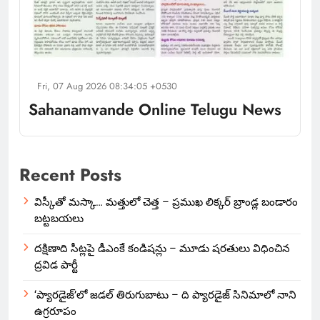
Fri, 07 Aug 2026 08:34:05 +0530
Sahanamvande Online Telugu News
Recent Posts
విస్కీతో మస్కా… మత్తులో చెత్త – ప్రముఖ లిక్కర్ బ్రాండ్ల బండారం
బట్టబయలు
దక్షిణాది సీట్లపై డీఎంకే కండిషన్లు – మూడు షరతులు విధించిన
ద్రవిడ పార్టీ
‘ప్యారడైజ్’లో జడల్ తిరుగుబాటు – ది ప్యారడైజ్ సినిమాలో నాని
ఉగ్రరూపం