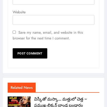
Website
Save my name, email, and website in this
browser for the next time I comment.
Related News
విస్కీతో మస్కా… మత్తులో చెత్త –
ప్రముఖ లిక్కర్ బ్రాండ్ల బండారం