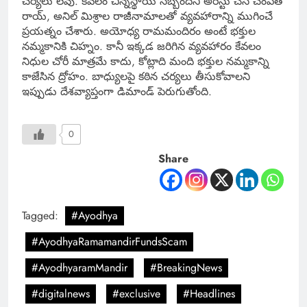
చర్యలు లేవు. కేవలం చిన్నస్థాయి సిబ్బందిని అరెస్టు చేసి చంపత్
రాయ్, అనిల్ మిశ్రాల రాజీనామాలతో వ్యవహారాన్ని ముగించే
ప్రయత్నం చేశారు. అయోధ్య రామమందిరం అంటే భక్తుల
నమ్మకానికి చిహ్నం. కానీ ఇక్కడ జరిగిన వ్యవహారం కేవలం
నిధుల చోరీ మాత్రమే కాదు, కోట్లాది మంది భక్తుల నమ్మకాన్ని
కాజేసిన ద్రోహం. బాధ్యులపై కఠిన చర్యలు తీసుకోవాలని
ఇప్పుడు దేశవ్యాప్తంగా డిమాండ్ పెరుగుతోంది.
0
Share
Tagged:
#Ayodhya
#AyodhyaRamamandirFundsScam
#AyodhyaramMandir
#BreakingNews
#digitalnews
#exclusive
#Headlines