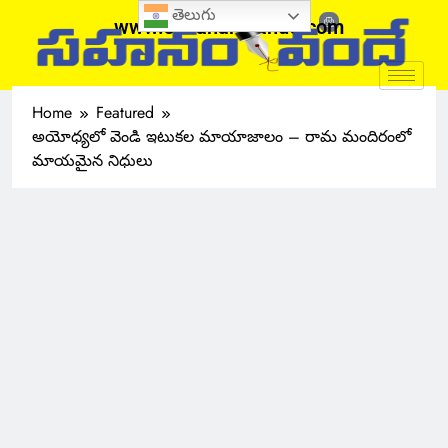
తెలుగు
www.sahanamvande.com
Home
Featured
అయోధ్యలో వెండి ఇటుకల మాయాజాలం – రామ మందిరంలో
మాయమైన నిధులు