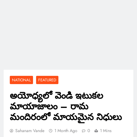
NATIONAL
FEATURED
అయోధ్యలో వెండి ఇటుకల
మాయాజాలం – రామ
మందిరంలో మాయమైన నిధులు
Sahanam Vande
1 Month Ago
0
1 Mins