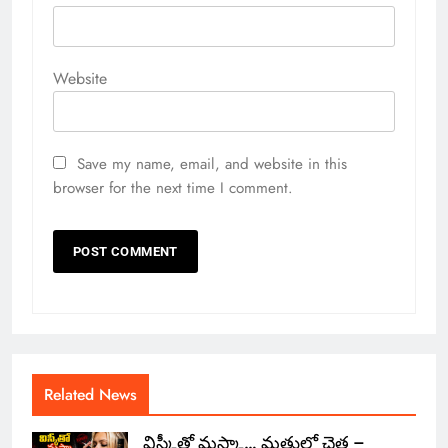
Website
Save my name, email, and website in this
browser for the next time I comment.
Related News
విస్కీతో మస్కా… మత్తులో చెత్త –