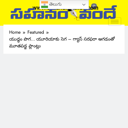
తెలుగు
www.sahanamvande.com
Home
Featured
యుద్ధం పొగ… యూరియాకు సెగ – గ్యాస్ సరఫరా ఆగడంతో
మూతపడ్డ ప్లాంట్లు