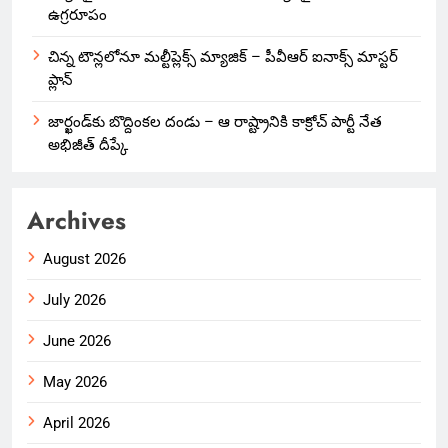
ఉగ్రరూపం
చిన్న టౌన్లలోనూ మల్టీప్లెక్స్‌ మ్యాజిక్ – పీవీఆర్ ఐనాక్స్ మాస్టర్
ప్లాన్
జార్ఖండ్‌కు బొద్దింకల దండు – ఆ రాష్ట్రానికి కాక్రోచ్ పార్టీ నేత
అభిజీత్ దీప్కే
Archives
August 2026
July 2026
June 2026
May 2026
April 2026