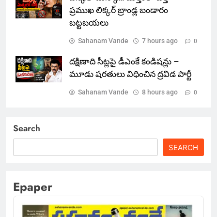
ప్రముఖ లిక్కర్ బ్రాండ్ల బండారం
బట్టబయలు
Sahanam Vande
7 hours ago
0
దక్షిణాది సీట్లపై డీఎంకే కండిషన్లు –
మూడు షరతులు విధించిన ద్రవిడ పార్టీ
Sahanam Vande
8 hours ago
0
Search
SEARCH
Epaper