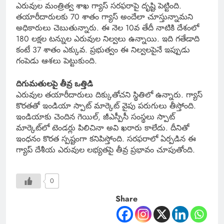
ఎరువుల మంత్రిత్వ శాఖ గ్యాస్ సరఫరాపై దృష్టి పెట్టింది.
తయారీదారులకు 70 శాతం గ్యాస్ అందేలా చూస్తున్నామని
అధికారులు చెబుతున్నారు. ఈ నెల 10వ తేదీ నాటికి దేశంలో
180 లక్షల టన్నుల ఎరువుల నిల్వలు ఉన్నాయి. ఇది గతేడాది
కంటే 37 శాతం ఎక్కువ. ప్రభుత్వం ఈ నిల్వలపైనే ఇప్పుడు
గంపెడు ఆశలు పెట్టుకుంది.
దిగుమతులపై తీవ్ర ఒత్తిడి
ఎరువుల తయారీదారులు దిక్కుతోచని స్థితిలో ఉన్నారు. గ్యాస్
కొరతతో ఇండియా స్పాట్ మార్కెట్ వైపు పరుగులు తీస్తోంది.
ఇండియాకు చెందిన గెయిల్, జీఎస్పీసీ సంస్థలు స్పాట్
మార్కెట్‌లో టెండర్లు పిలిచినా అవి ఖరారు కాలేదు. దీనితో
ఇంధనం కొరత స్పష్టంగా కనిపిస్తోంది. సరఫరాలో ఏర్పడిన ఈ
గ్యాప్ దేశీయ ఎరువుల లభ్యతపై తీవ్ర ప్రభావం చూపుతోంది.
0
Share