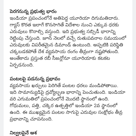
పెరగనున్న ప్రభుత్వ భారం
ఇండియా ప్రపంచంలోనే అతిపెద్ద యూరియా దిగుమతిదారు.
గ్యాస్ కొరత ఇలాగే కొనసాగితే విదేశాల నుంచి ఎక్కువ ధరకు
ఎరువులు కొనాల్సి వస్తుంది. ఇది ప్రభుత్వ సబ్సిడీ భారాన్ని
రెట్టింపు చేస్తుంది. జూన్ నెలలో వచ్చే రుతుపవనాల సమయంలో
ఎరువులకు విపరీతమైన డిమాండ్ ఉంటుంది. అప్పటికి పరిస్థితి
చక్కబడకపోతే దేశ వ్యవసాయ రంగం తీవ్రంగా నష్టపోతుంది.
అంతేకాదు ప్రస్తుత రబీ సీజన్లోనూ యూరియాకు కటకట
ఏర్పడనుంది.
పంటలపై పడనున్న ప్రభావం
వ్యవసాయ ఖర్చులు పెరిగితే పంటల ధరలు మండిపోతాయి.
ఇది సామాన్యుడిపై ద్రవ్యోల్బణ భారాన్ని పెంచుతుంది. ఇండియా
వరి ఎగుమతిలో ప్రపంచంలోనే మొదటి స్థానంలో ఉంది.
గోధుమలు, పత్తి, చక్కెర ఉత్పత్తిలో ఇండియా 2వ స్థానంలో
ఉంది. ఈ ముఖ్యమైన పంటల సాగుపై ఎరువుల సంక్షోభం తీవ్ర
ప్రభావాన్ని చూపనుంది.
నిల్వలపైనే ఆశ