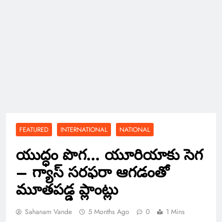
FEATURED
INTERNATIONAL
NATIONAL
యుద్ధం పొగ… యూరియాకు సెగ
– గ్యాస్ సరఫరా ఆగడంతో
మూతపడ్డ ప్లాంట్లు
Sahanam Vande
5 Months Ago
0
1 Mins