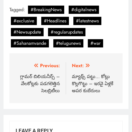
Tagged:
#BreakingNews
#digitalnews
#exclusive
#Headlines
#latestnews
#Newsupdate
#regularupdates
#Sahanamvande
#telugunews
#war
Previous:
Next:
గ్లామర్ బిలియనీర్స్ –
మ్యాథ్స్ పట్టు… కోట్లు
వేలకోట్లకు పడగలెత్తిన
కొల్లగొట్టు – ఇరవై ఏళ్లకే
సెలబ్రిటీలు
అపర కుబేరులు
LEAVE A REPLY