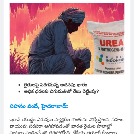
రైతులపై పెరగనున్న అదనపు భారం
అధిక ధరలకు దిగుమతితో రేటు రెట్టింపు?
సహనం వందే, హైదరాబాద్:
ఇరాన్ యుద్ధం ఎరువుల ఫ్యాక్టరీల గొంతును నొక్కేస్తోంది. సహజ
వాయువు సరఫరా ఆగిపోవడంతో భారత రైతుల పొలాల్లో
పంటలు పండించే శక్తి తగ్గిపోతోంది. దేశీయ తయారీ కేంద్రాలు