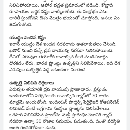
నిలిచిపోయాయి. ఆహార భద్రత ప్రమాదంలో పడింది. కోట్లాది
రూపాయల ఆర్థిక నష్టం వాటిల్లుతోంది. ఈ సంక్షోభం ఎటు
దారితీస్తుందోనని దేశం మొత్తం భయంతో చూస్తోంది. అసలు ఏం
జరుగుతోంది.
యుద్ధం పెంచిన కష్టం
ఇరాన్ యుద్ధం దేశ ఇంధన సరఫరాను అతలాకుతలం చేసింది.
ఖతార్ నుంచి వచ్చే ద్రవ వాయువు సరఫరా నిలిచిపోయింది.
దీనితో ఎరువుల తయారీకి కావాల్సిన కీలక ముడిపదార్థం
దొరకడం లేదు. భారత ప్లాంట్లు ఉత్పత్తిని నిలిపివేశాయి. ఇది దేశ
ఎరువుల ఉత్పత్తికి పెద్ద ఆటంకంగా మారింది.
ఉత్పత్తి నిలిపిన దిగ్గజాలు
ఎరువుల తయారీకి ద్రవ వాయువు ప్రాణాధారం. ప్రస్తుతం
ఇండియాలోని పరిశ్రమలకు కావాల్సిన గ్యాస్‌లో 70 శాతం
మాత్రమే అందుతోంది. ఇండియన్ ఫార్మర్స్ ఫెర్టిలైజర్ కోఆపరేటివ్
లిమిటెడ్ వంటి అగ్రగామి సంస్థలు ప్లాంట్లను నిలిపివేశాయి.
ఒకసారి నిలిపివేసిన ప్లాంట్‌ను మళ్లీ ప్రారంభించడానికి గ్యాస్
సరఫరా ఉన్నా 30 రోజుల సమయం పడుతుంది. దీంతో పరిస్థితి
అంత గందరగోళంగా ఉంది.