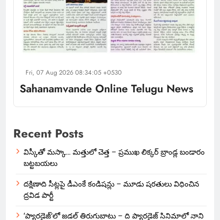
Fri, 07 Aug 2026 08:34:05 +0530
Sahanamvande Online Telugu News
Recent Posts
విస్కీతో మస్కా… మత్తులో చెత్త – ప్రముఖ లిక్కర్ బ్రాండ్ల బండారం
బట్టబయలు
దక్షిణాది సీట్లపై డీఎంకే కండిషన్లు – మూడు షరతులు విధించిన
ద్రవిడ పార్టీ
‘ప్యారడైజ్’లో జడల్ తిరుగుబాటు – ది ప్యారడైజ్ సినిమాలో నాని