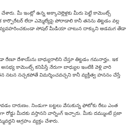
ారు. మీ ఇంట్లో ఉన్న అక్కాచెల్లెళ్లకు మీరు పెట్టే కామెంట్స్
ార్పొరేటర్ లేదా ఎమ్మెల్యేపై పోరాడాలి కానీ తనను తిట్టడం వల్ల
గా వ్యవహరించకుండా సోషల్ మీడియా చాటున దాక్కుని ఆడమగ తేడా
డా రేణూ దేశాయ్‌ను బాధ్యురాలిని చేస్తూ తిట్టడం గమనార్హం. ఇక
భ్య కామెంట్స్ కనిపిస్తే నేరుగా బాధ్యుల ఇంటికి వెళ్లి వారి
న నటన నచ్చకపోతే విమర్శించవచ్చని కానీ వ్యక్తిత్వ హననం చేస్తే
 రావడం దారుణం. నిండుగా బట్టలు వేసుకున్న ఫోటోకు రేటు ఎంత
రోడ్డు మీదకు వస్తానని వార్నింగ్ ఇచ్చారు. మీకు దమ్ముంటే ప్రజా
మవద్దని ఆగ్రహం వ్యక్తం చేశారు.