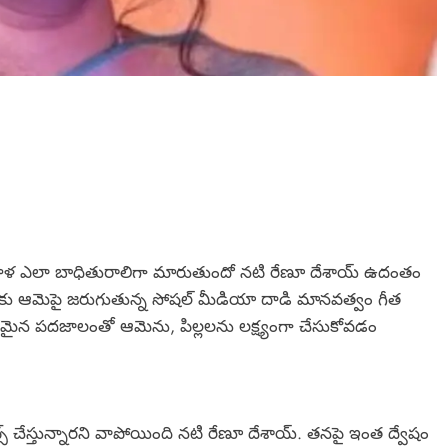
హిళ ఎలా బాధితురాలిగా మారుతుందో నటి రేణూ దేశాయ్‌ ఉదంతం
ందుకు ఆమెపై జరుగుతున్న సోషల్ మీడియా దాడి మానవత్వం గీత
రమైన పదజాలంతో ఆమెను, పిల్లలను లక్ష్యంగా చేసుకోవడం
స్‌ చేస్తున్నారని వాపోయింది నటి రేణూ దేశాయ్‌. తనపై ఇంత ద్వేషం