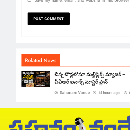
Save my name, email, and website in this browser 
Related News
చిన్న టౌన్లలోనూ మల్టీప్లెక్స్‌ మ్యాజిక్ –
పీవీఆర్ ఐనాక్స్ మాస్టర్ ప్లాన్
Sahanam Vande
14 hours ago