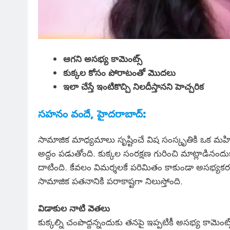
ఆగని అసభ్య కామెంట్స్
కుక్కల కోసం పోరాటంతో మొదలు
ఇలా చేస్తే ఇంటికొచ్చి నిలదీస్తానని హెచ్చరిక
సహనం వందే, హైదరాబాద్:
సామాజిక మాధ్యమాలు సృష్టించే విష సంస్కృతికి ఒక మ
అద్దం పడుతోంది. కుక్కల సంరక్షణ గురించి మాట్లాడిన
దాటింది. కేవలం విమర్శలకే పరిమితం కాకుండా అసభ్యక
సామాజిక పతనానికి పరాకాష్టగా నిలుస్తోంది.
విడాకుల నాటి వెతలు
కుక్కల్ని చంపొద్దన్నందుకు తనపై ఇప్పటికీ అసభ్య కామెంట్