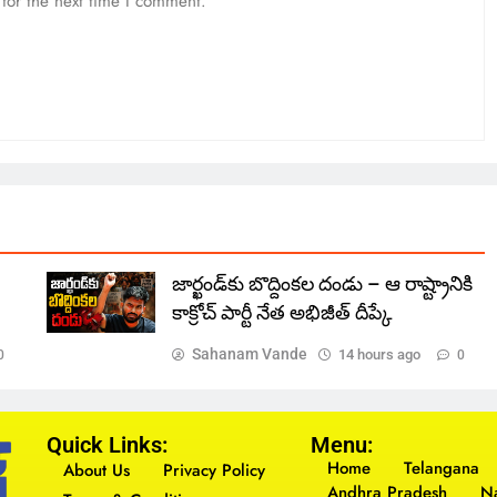
for the next time I comment.
జార్ఖండ్‌కు బొద్దింకల దండు – ఆ రాష్ట్రానికి
కాక్రోచ్ పార్టీ నేత అభిజీత్ దీప్కే
Sahanam Vande
14 hours ago
0
0
Quick Links:
Menu:
Home
Telangana
About Us
Privacy Policy
Andhra Pradesh
Na