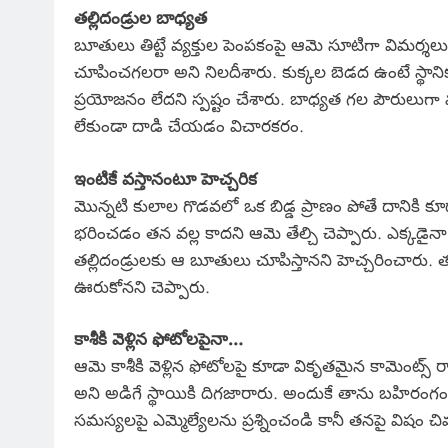
తల్లిదండ్రుల బాధ్యత
బూతులు తిట్టే వ్యక్తుల పెంపకంపై ఆమె సూటిగా విమర్శలు చేశ
చూపించగలరా అని నిలదీశారు. కుక్కల బెడద ఉంటే స్థానిక క
ప్రయోజనం లేదని స్పష్టం చేశారు. బాధ్యత గల పౌరులు
లేకుండా దాడి చేయడం విచారకరం.
ఇంటికే వస్తానంటూ హెచ్చరిక
మొన్నటి కులాల గొడవలో ఒక బిడ్డ ప్రాణం పోతే దానికి కూ
భరించడం తన వల్ల కాదని ఆమె తేల్చి చెప్పారు. ఎక్కడైనా అస
తల్లిదండ్రులకు ఆ బూతులు చూపిస్తానని హెచ్చరించారు. త
ఊరుకోనని చెప్పారు.
కాశీకి వెళ్లిన ఫోటోలపైనా…
ఆమె కాశీకి వెళ్లిన ఫోటోలపై కూడా వికృతమైన కామెంట్స్
అని అడిగే స్థాయికి దిగజారారు. అందుకే తాను బహిరంగంగా 
సమస్యలపై ఎమ్మెల్యేలను ప్రశ్నించండి కానీ తనపై విషం చిమ్