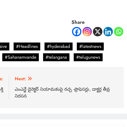
Share
sive
#Headlines
#hyderabad
#latestnews
#Sahanamvande
#telangana
#telugunews
s:
Next:
తి
ఎంఎన్జే డైరెక్టర్ నియామకంపై రచ్చ -ప్రొఫెసర్లు, డాక్టర్ల తీవ్ర
నిరసన