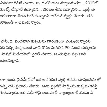
వీడియో రిలీజ్‌ చేశారు. అందులో ఆమె మాట్లాడుతూ… 2012లో
ంట్స్‌ చేస్తూనే ఉన్నారని… భరణం తీసుకున్నానని… వ్యక్తిగత
రకరకాలుగా తిడుతూనే వచ్చారని ఆవేదన వ్యక్తం చేశారు. తన
ె ఖరాఖండిగా చెబుతున్నారు.
యం పోసింది. వందలాది కుక్కలను దారుణంగా చంపుతున్నారని
ో పది పిచ్చి కుక్కలుంటే వాటి కోసం మిగిలిన 90 మంచి కుక్కలను
ి సోషల్ మీడియాలో వైరల్ చేశారు. జంతువుల పట్ల జాలి
లుపెట్టారు.
ా ఉంది. ప్రెస్‌మీట్‌లో ఒక అపరిచిత వ్యక్తి తనను దూషించడంతో
చిందని ప్రచారం చేశారు. ఆమె ప్రైవేట్ పార్ట్స్‌ను కుక్కలు కరిస్తే
‌కు గురయ్యారు. ఒక మహిళపై ఇటువంటి వ్యాఖ్యలు చేయడం ఏ