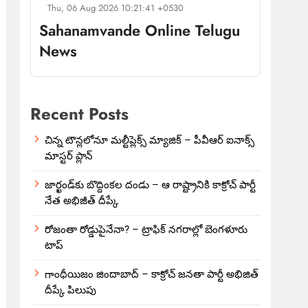
Thu, 06 Aug 2026 10:21:41 +0530
Sahanamvande Online Telugu
News
Recent Posts
చిన్న టౌన్లలోనూ మల్టీప్లెక్స్‌ మ్యాజిక్ – పీవీఆర్ ఐనాక్స్
మాస్టర్ ప్లాన్
జార్ఖండ్‌కు బొద్దింకల దండు – ఆ రాష్ట్రానికి కాక్రోచ్ పార్టీ
నేత అభిజీత్ దీప్కే
రోజంతా రోడ్డుపైనేనా? – ట్రాఫిక్ నగరాల్లో బెంగళూరు
టాప్
గాంధీయిజం జిందాబాద్ – కాక్రోచ్ జనతా పార్టీ అభిజిత్
దీప్కే పిలుపు