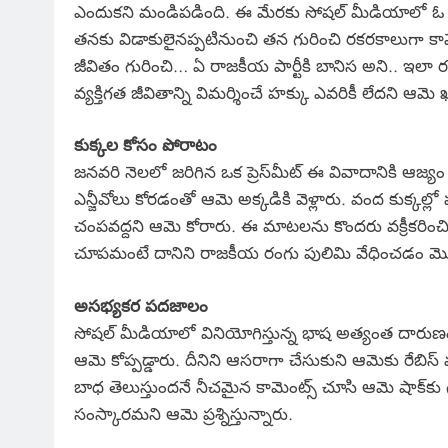
ఎందుకని మండిపడింది. ఈ మేరకు సోషల్‌ మీడియాలో ఓ 
తనకు విడాకులైనప్పటినుంచి తన గురించి రకరకాలుగా కామె
జీవితం గురించి… ఏ రాజకీయ పార్టీకి బానిస అని.. ఇలా 
వ్యక్తిగత జీవితాన్ని విమర్శించే హక్కు ఎవరికీ లేదని ఆమ
కుక్కల కోసం పోరాటం
జనవరి నెలలో జరిగిన ఒక ప్రెస్‌మీట్ ఈ వివాదానికి ఆజ్
ఎన్జీవోలు కోరడంతో ఆమె అక్కడికి వెళ్లారు. వంద కుక్కల్ల
చంపవద్దని ఆమె కోరారు. ఈ మాటలను కొందరు వక్రీకరించ
చూపమంటే దానిని రాజకీయ రంగు పులిమి వేధించడం మొద
అసభ్యకర పదజాలం
సోషల్ మీడియాలో వినియోగిస్తున్న భాష అత్యంత దారుణంగ
ఆమె కోప్పడ్డారు. దీనిని ఆసరాగా చేసుకుని ఆమెకు రేబిస్ వచ్
బాధ తెలుస్తుందనే నీచమైన కామెంట్స్ చూసి ఆమె షాక్
సంస్కారమని ఆమె ప్రశ్నిస్తున్నారు.