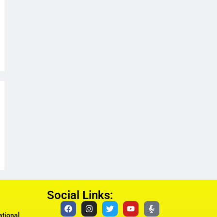
Social Links:
tional