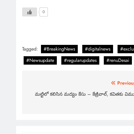
0
Tagged:
#BreakingNews
#digitalnews
#exclu
#Newsupdate
#regularupdates
#renuDesai
Previou
మట్టిలో కలిసిన మద్యం కేసు – కేజ్రీవాల్, కవితకు విముక్