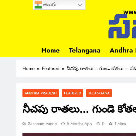
తెలుగు
www
Home
Telangana
Andhra 
Home
Featured
నీచపు రాతలు… గుండె కోతలు – నటి
ANDHRA PRADESH
FEATURED
TELANGANA
నీచపు రాతలు… గుండె కోతల
Sahanam Vande
5 Months Ago
0
1 Mins