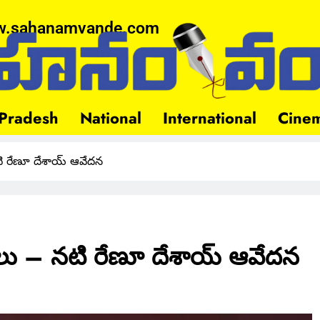
.sahanamvande.com
Pradesh
National
International
Cine
 రేణూ దేశాయ్‌ ఆవేదన
ు – నటి రేణూ దేశాయ్‌ ఆవేదన