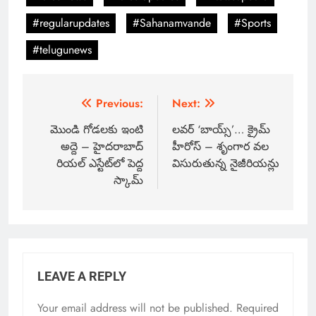
#regularupdates
#Sahanamvande
#Sports
#telugunews
Previous:
Next:
మొండి గోడలకు ఇంటి
లవర్ ‘బాయ్స్’… క్రైమ్
అద్దె – హైదరాబాద్
హీరోస్ – శృంగార వల
రియల్ ఎస్టేట్‌లో పెద్ద
విసురుతున్న నైజీరియన్లు
స్కామ్
LEAVE A REPLY
Your email address will not be published.
Required