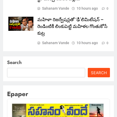
Sahanam Vande
10 hours ago
0
మహిళా రిజర్వేషన్లతో ‘ఢీ’లిమిటేషన్ –
రెండింటికీ లింకుపెట్టి మహిళల గొంతుకోసే
కుట్ర
Sahanam Vande
10 hours ago
0
Search
SEARCH
Epaper