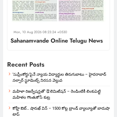
Mon, 10 Aug 2026 08:23:24 +0530
Sahanamvande Online Telugu News
Recent Posts
‘సుప్రీంకోర్టు’పైనే న్యాయ విద్యార్థుల తిరుగుబాటు – హైదరాబాద్
నల్సార్ స్టూడెంట్స్ నిరసన వెల్లువ
మహిళా రిజర్వేషన్లతో ‘ఢీ’లిమిటేషన్ – రెండింటికీ లింకుపెట్టి
మహిళల గొంతుకోసే కుట్ర
కోహ్లీ ఔట్… షారుఖ్ విన్ – 1500 కోట్ల బ్రాండ్ వ్యాల్యూతో బాదుషా
టాప్