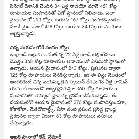
సెనెగల్ దేశానికి చెందిన 34 ఏళ్ల సాడియో మానే 451 కోట్ల
రూపాయల సంపాదనతో ఏడో స్థానంలో నిలిచాడు. సలా
మైదానంలో 293 కోట్లు, బయట 167 కోట్లు సంపాదిస్తుండగా,
మానే మైదానంలో 418 కోట్లు, బయట 34 కోట్ల రూపాయలు
ఆర్జిస్తున్నాడు.
చిన్న వయసులోనే వందల కోట్లు
ఇంగ్లాండ్ జట్టుకు ఆడుతున్న 22 ఏళ్ల జూడ్ బెల్లింగ్‌హామ్
మొత్తం 368 కోట్ల రూపాయల ఆదాయంతో ఎనిమిదో స్థానంలో
ఉన్నాడు. ఆయన మైదానంలో 243 కోట్లు, ప్రకటనల ద్వారా
125 కోట్ల రూపాయలు వెనకేస్తున్నాడు. ఇక ఈ లిస్టు మొత్తంలో
అందరికంటే చిన్న వయస్కుడైన స్పెయిన్ దేశపు 18 ఏళ్ల లామిన్
యమాల్ అందరినీ ఆశ్చర్యపరుస్తూ 360 కోట్ల రూపాయల
సంపాదనతో తొమ్మిదో స్థానాన్ని కైవసం చేసుకున్నాడు. ఈ
వయసులోనే ఆయన మైదానంలో 276 కోట్లు సంపాదిస్తుండగా,
కోకాకోలా, మెక్‌డొనాల్డ్స్, వీసా వంటి ప్రపంచ ప్రసిద్ధ బ్రాండ్ల
ప్రకటనల ద్వారా ఏకంగా 83 కోట్ల రూపాయలు వసూలు
చేస్తున్నాడు.
ఆఖరి స్థానాల్లో కేన్, నేమార్