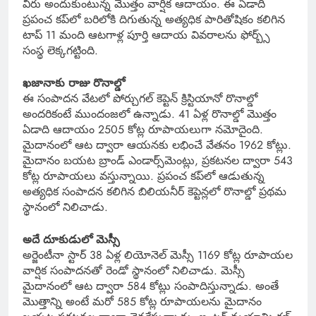
వీరు అందుకుంటున్న మొత్తం వార్షిక ఆదాయం. ఈ ఏడాది
ప్రపంచ కప్‌లో బరిలోకి దిగుతున్న అత్యధిక పారితోషికం కలిగిన
టాప్ 11 మంది ఆటగాళ్ల పూర్తి ఆదాయ వివరాలను ఫోర్బ్స్
సంస్థ లెక్కగట్టింది.
ఖజానాకు రాజు రొనాల్డో
ఈ సంపాదన వేటలో పోర్చుగల్ కెప్టెన్ క్రిస్టియానో రొనాల్డో
అందరికంటే ముందంజలో ఉన్నాడు. 41 ఏళ్ల రొనాల్డో మొత్తం
ఏడాది ఆదాయం 2505 కోట్ల రూపాయలుగా నమోదైంది.
మైదానంలో ఆట ద్వారా ఆయనకు లభించే వేతనం 1962 కోట్లు.
మైదానం బయట బ్రాండ్ ఎండార్స్‌మెంట్లు, ప్రకటనల ద్వారా 543
కోట్ల రూపాయలు వస్తున్నాయి. ప్రపంచ కప్‌లో ఆడుతున్న
అత్యధిక సంపాదన కలిగిన బిలియనీర్ కెప్టెన్లలో రొనాల్డో ప్రథమ
స్థానంలో నిలిచాడు.
అదే దూకుడులో మెస్సీ
అర్జెంటీనా స్టార్ 38 ఏళ్ల లియోనెల్ మెస్సీ 1169 కోట్ల రూపాయల
వార్షిక సంపాదనతో రెండో స్థానంలో నిలిచాడు. మెస్సీ
మైదానంలో ఆట ద్వారా 584 కోట్లు సంపాదిస్తున్నాడు. అంతే
మొత్తాన్ని అంటే మరో 585 కోట్ల రూపాయలను మైదానం