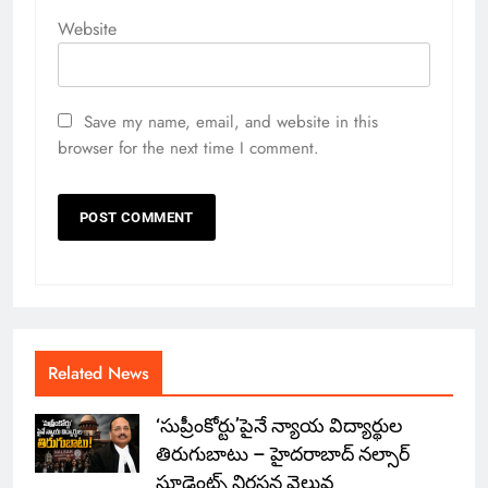
Website
Save my name, email, and website in this
browser for the next time I comment.
Related News
‘సుప్రీంకోర్టు’పైనే న్యాయ విద్యార్థుల
తిరుగుబాటు – హైదరాబాద్ నల్సార్
స్టూడెంట్స్ నిరసన వెల్లువ