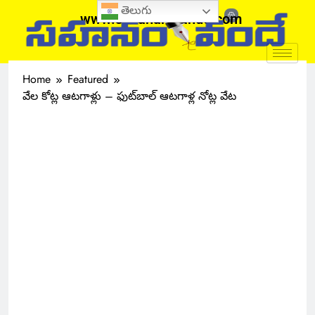
తెలుగు
www.sahanamvande.com
Home
Featured
వేల కోట్ల ఆటగాళ్లు – ఫుట్‌బాల్ ఆటగాళ్ల నోట్ల వేట