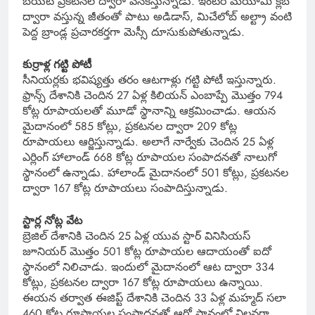
బయట ప్రకటనల ద్వారా వెనకేస్తున్నాడు. ఇంటర్‌ మయామి క్లబ్‌
ద్వారా వస్తున్న జీతంతో పాటు అడిడాస్, మిచేలోబ్ అల్ట్రా వంటి
పెద్ద బ్రాండ్ల ప్రచారకర్తగా మెస్సీ దూసుకుపోతున్నాడు.
కుర్రాళ్ల గట్టి పోటీ
సీనియర్లకు భవిష్యత్తు తరం ఆటగాళ్లు గట్టి పోటీ ఇస్తున్నారు.
ఫ్రాన్స్ దేశానికి చెందిన 27 ఏళ్ల కిలియన్ ఎంబాప్పే మొత్తం 794
కోట్ల రూపాయలతో మూడో స్థానాన్ని ఆక్రమించాడు. ఆయన
మైదానంలో 585 కోట్లు, ప్రకటనల ద్వారా 209 కోట్ల
రూపాయలు ఆర్జిస్తున్నాడు. అలాగే నార్వేకు చెందిన 25 ఏళ్ల
ఎర్లింగ్ హాలాండ్ 668 కోట్ల రూపాయల సంపాదనతో నాలుగో
స్థానంలో ఉన్నాడు. హాలాండ్ మైదానంలో 501 కోట్లు, ప్రకటనల
ద్వారా 167 కోట్ల రూపాయలు సంపాదిస్తున్నాడు.
స్టార్ల నోట్ల వేట
బ్రెజిల్ దేశానికి చెందిన 25 ఏళ్ల యువ స్టార్ వినిసియస్
జూనియర్ మొత్తం 501 కోట్ల రూపాయల ఆదాయంతో ఐదో
స్థానంలో నిలిచాడు. ఇందులో మైదానంలో ఆట ద్వారా 334
కోట్లు, ప్రకటనల ద్వారా 167 కోట్ల రూపాయలు ఉన్నాయి.
ఈయన తర్వాత ఈజిప్ట్ దేశానికి చెందిన 33 ఏళ్ల మహ్మద్ సలా
460 కోట్ల రూపాయల సంపాదనతో ఆరో స్థానంలో నిలవగా,