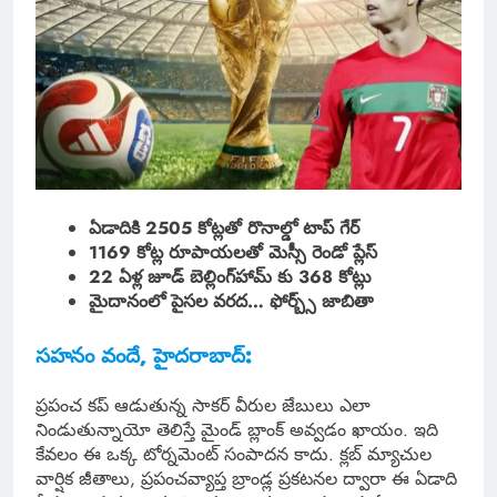
ఏడాదికి 2505 కోట్లతో రొనాల్డో టాప్ గేర్
1169 కోట్ల రూపాయలతో మెస్సీ రెండో ప్లేస్
22 ఏళ్ల జూడ్ బెల్లింగ్‌హామ్ కు 368 కోట్లు
మైదానంలో పైసల వరద… ఫోర్బ్స్ జాబితా
సహనం వందే, హైదరాబాద్:
ప్రపంచ కప్ ఆడుతున్న సాకర్ వీరుల జేబులు ఎలా
నిండుతున్నాయో తెలిస్తే మైండ్ బ్లాంక్ అవ్వడం ఖాయం. ఇది
కేవలం ఈ ఒక్క టోర్నమెంట్ సంపాదన కాదు. క్లబ్ మ్యాచుల
వార్షిక జీతాలు, ప్రపంచవ్యాప్త బ్రాండ్ల ప్రకటనల ద్వారా ఈ ఏడాది