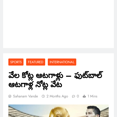
SPORTS
FEATURED
INTERNATIONAL
వేల కోట్ల ఆటగాళ్లు – ఫుట్‌బాల్
ఆటగాళ్ల నోట్ల వేట
Sahanam Vande
2 Months Ago
0
1 Mins