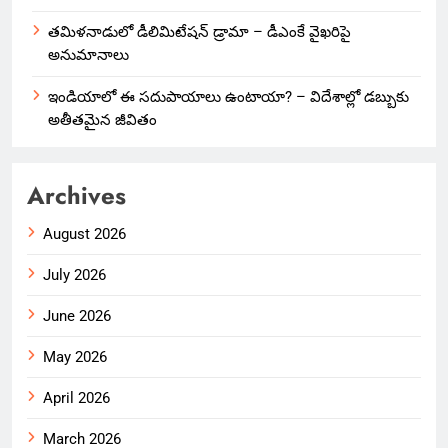
తమిళనాడులో డీలిమిటేషన్ డ్రామా – డీఎంకే వైఖరిపై
అనుమానాలు
ఇండియాలో‌ ఈ సదుపాయాలు ఉంటాయా? – విదేశాల్లో డబ్బుకు
అతీతమైన జీవితం
Archives
August 2026
July 2026
June 2026
May 2026
April 2026
March 2026