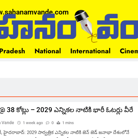
.sahanamvande.com
Pradesh
National
International
Cine
్ @ 38 కోట్లు – 2029 ఎన్నికల నాటికి భారీ ఓటర్లు వీరే
 Vande
1 week ago
0
1 mins
హైదరాబాద్: 2029 సార్వత్రిక ఎన్నికల నాటికి జెన్ జెడ్ జనాభా దేశంలోనే