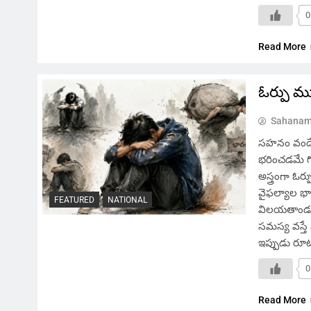
0
Read More
ఓర్పు మ
Sahanam
సహనం వందే, 
భరించడమే గొప
అస్త్రంగా ఓర
వైఫల్యాల భార
FEATURED
NATIONAL
విలయతాండవం
సమస్య వస్తే 
ఇప్పుడు రూ
0
Read More