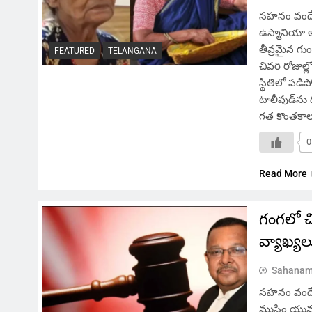
సహనం వందే,
ఉస్మానియా 
తీవ్రమైన గు
FEATURED
TELANGANA
చివరి రోజుల్
స్థితిలో పడ
టాలీవుడ్‌ను ద
గత కొంతకా
0
Read More
గంగలో చి
వ్యాఖ్యల
Sahanam
సహనం వందే, 
ముస్లిం యువ