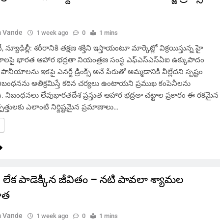
 Vande
1 week ago
0
1 mins
యూఢిల్లీ: శరీరానికి తక్షణ శక్తిని ఇస్తాయంటూ మార్కెట్లో విక్రయిస్తున్న హై
ీయాలపై భారత ఆహార భద్రతా నియంత్రణ సంస్థ ఎఫ్ఎస్ఎస్ఏఐ ఉక్కుపాదం
ానీయాలను ఇకపై ఎనర్జీ డ్రింక్స్ అనే పేరుతో అమ్మడానికి వీల్లేదని స్పష్టం
నిబంధనను అతిక్రమిస్తే కఠిన చర్యలు ఉంటాయని ప్రముఖ కంపెనీలను
ది. నిబంధనలు లేవుభారతదేశ ప్రస్తుత ఆహార భద్రతా చట్టాల ప్రకారం ఈ రకమైన
్పత్తులకు ఎలాంటి నిర్దిష్టమైన ప్రమాణాలు…
 లేక పాడెక్కిన జీవితం – నటి పావలా శ్యామల
ూత
 Vande
1 week ago
0
1 mins