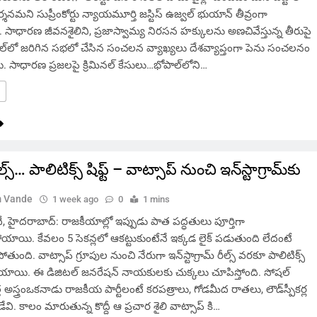
దర్శనమని సుప్రీంకోర్టు న్యాయమూర్తి జస్టిస్ ఉజ్వల్ భుయాన్ తీవ్రంగా
. సాధారణ జీవనశైలిని, ప్రజాస్వామ్య నిరసన హక్కులను అణచివేస్తున్న తీరుపై
‌లో జరిగిన సభలో చేసిన సంచలన వ్యాఖ్యలు దేశవ్యాప్తంగా పెను సంచలనం
ి. సాధారణ ప్రజలపై క్రిమినల్ కేసులు…భోపాల్‌లోని…
ీల్స్… పాలిటిక్స్ షిఫ్ట్ – వాట్సాప్ నుంచి ఇన్‌స్టాగ్రామ్‌కు
 Vande
1 week ago
0
1 mins
హైదరాబాద్: రాజకీయాల్లో ఇప్పుడు పాత పద్ధతులు పూర్తిగా
ాయి. కేవలం 5 సెకన్లలో ఆకట్టుకుంటేనే ఇక్కడ లైక్ పడుతుంది లేదంటే
ోతుంది. వాట్సాప్ గ్రూపుల నుంచి నేరుగా ఇన్‌స్టాగ్రామ్ రీల్స్ వరకూ పాలిటిక్స్
ోయాయి. ఈ డిజిటల్ జనరేషన్ నాయకులకు చుక్కలు చూపిస్తోంది. సోషల్
 అస్త్రంఒకనాడు రాజకీయ పార్టీలంటే కరపత్రాలు, గోడమీద రాతలు, లౌడ్‌స్పీకర్ల
. కాలం మారుతున్న కొద్దీ ఆ ప్రచార శైలి వాట్సాప్ కి…