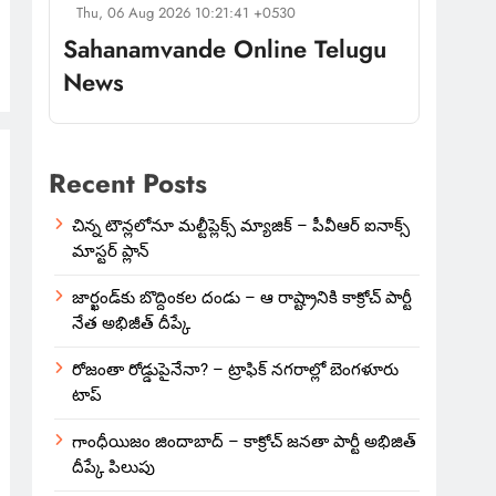
Thu, 06 Aug 2026 10:21:41 +0530
Sahanamvande Online Telugu
News
Recent Posts
చిన్న టౌన్లలోనూ మల్టీప్లెక్స్‌ మ్యాజిక్ – పీవీఆర్ ఐనాక్స్
మాస్టర్ ప్లాన్
జార్ఖండ్‌కు బొద్దింకల దండు – ఆ రాష్ట్రానికి కాక్రోచ్ పార్టీ
నేత అభిజీత్ దీప్కే
రోజంతా రోడ్డుపైనేనా? – ట్రాఫిక్ నగరాల్లో బెంగళూరు
టాప్
గాంధీయిజం జిందాబాద్ – కాక్రోచ్ జనతా పార్టీ అభిజిత్
దీప్కే పిలుపు