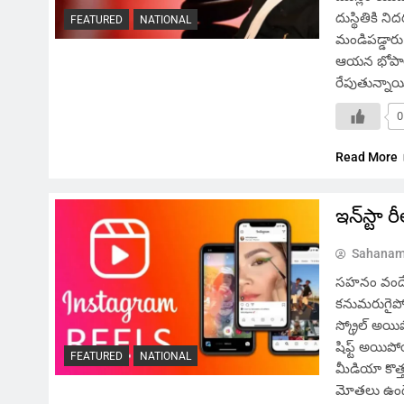
దుస్థితికి ని
FEATURED
NATIONAL
మండిపడ్డారు
ఆయన భోపాల్
రేపుతున్నాయ
0
Read More
ఇన్‌స్టా ర
Sahanam
సహనం వందే, 
కనుమరుగైపోయ
స్క్రోల్ అయిప
షిఫ్ట్ అయిప
FEATURED
NATIONAL
మీడియా కొత్త
మోతలు ఉండేవి