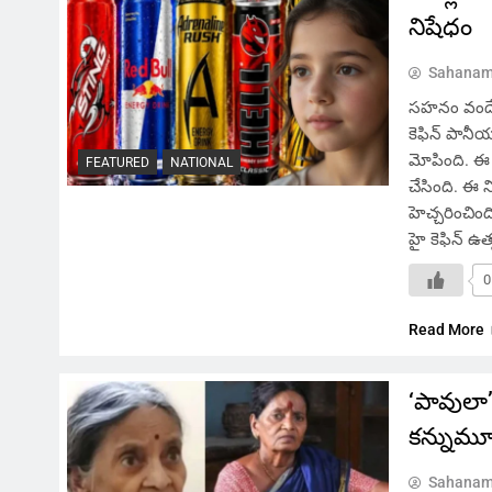
నిషేధం
Sahanam
సహనం వందే, న్
కెఫిన్ పాన
మోపింది. ఈ ప
FEATURED
NATIONAL
చేసింది. ఈ 
హెచ్చరించిం
హై కెఫిన్ ఉత
0
Read More
‘పావులా’
కన్నుమ
Sahanam