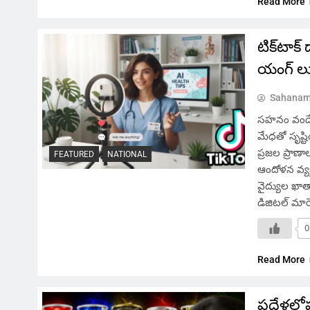
Read More
టిక్‌టాక్
యంగ్ లు
Sahanam
సహనం వందే, 
మేధతో సృష్టి
ప్రజల ప్రాణ
FEATURED
NATIONAL
ఆందోళన వ్యక్
వైద్యుల ఖాతాల
డిజిటల్ మార
0
Read More
పదేళ్లలోప