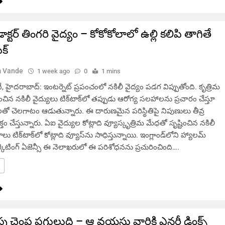
‌ డాక్టర్ తింగరి వైద్యం – కోకోకోలాలో ఉల్లి కలిపి తాగితే
క్
 Vande
1 week ago
0
1 mins
హైదరాబాద్: ఇంటర్నెట్ ప్రపంచంలో నకిలీ వైద్యం పడగ విప్పుతోంది. కృత్రిమ
ంచిన నకిలీ వైద్యులు టిక్‌టాక్‌లో తప్పుడు ఆరోగ్య సలహాలను ప్రచారం చేస్తూ
ాలతో చెలగాటం ఆడుతున్నారు. ఈ దారుణమైన పరిస్థితిపై నిపుణులు తీవ్ర
తం చేస్తున్నారు. ఏఐ వైద్యుల కోట్లాది వ్యూస్కృత్రిమ మేధతో సృష్టించిన నకిలీ
ు టిక్‌టాక్‌లో కోట్లాది వ్యూస్‌ను సాధిస్తున్నాయి. ఇంగ్లాండ్‌లోని హ్యాలమ్
్కెటింగ్ ఏజెన్సీ ఈ నెలాఖరులో ఈ పరిశోధనను ప్రచురించింది….
ు చెంప పగులుద్ది – ఆ వయసు వారికి ఎనర్జీ డ్రింక్స్