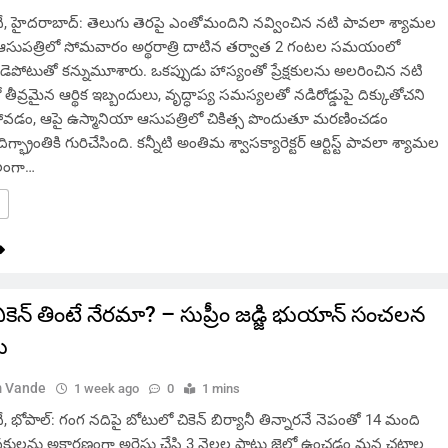
 హైదరాబాద్: తెలుగు తెరపై ఎంతోమందిని నవ్వించిన నటి పావలా శ్యామల
ఆసుపత్రిలో సోమవారం అర్థరాత్రి దాటిన తర్వాత 2 గంటల సమయంలో
ండెపోటుతో కన్నుమూశారు. ఒకప్పుడు హాస్యంతో ప్రేక్షకులను అలరించిన నటి
లో తీవ్రమైన ఆర్థిక ఇబ్బందులు, వృద్ధాప్య సమస్యలతో నడిరోడ్డుపై దిక్కుతోచని
ిపోవడం, ఆపై ఉస్మానియా ఆసుపత్రిలో చికిత్స పొందుతూ మరణించడం
ిగ్భ్రాంతికి గురిచేసింది. కన్నీటి అంతిమ శ్వాసక్యారెక్టర్ ఆర్టిస్ట్ పావలా శ్యామల
లంగా…
కెన్ తింటే నేరమా? – సుప్రీం జడ్జి భుయాన్ సంచలన
ు
 Vande
1 week ago
0
1 mins
భోపాల్: గంగ నదిపై బోటులో చికెన్ బిర్యానీ తిన్నారనే నెపంతో 14 మంది
కులను అకారణంగా అరెస్టు చేసి 3 నెలల పాటు జైల్లో ఉంచడం మన చట్టాల