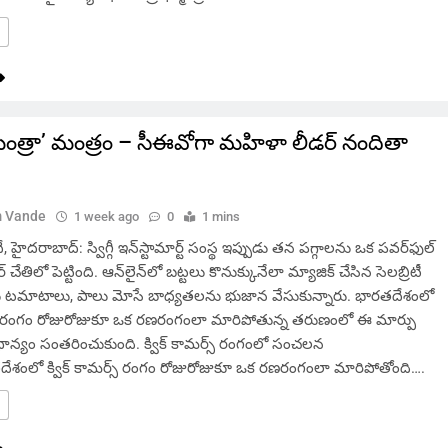
కి ‘మింత్రా’ మంత్రం – సీఈవోగా మహిళా లీడర్‌ నందితా
 Vande
1 week ago
0
1 mins
ైదరాబాద్: స్విగ్గీ ఇన్‌స్టామార్ట్ సంస్థ ఇప్పుడు తన పగ్గాలను ఒక పవర్‌ఫుల్
చేతిలో పెట్టింది. ఆన్‌లైన్‌లో బట్టలు కొనుక్కునేలా మ్యాజిక్ చేసిన సెలబ్రిటీ
డు టమాటాలు, పాలు మోసే బాధ్యతలను భుజాన వేసుకున్నారు. భారతదేశంలో
ర్స్ రంగం రోజురోజుకూ ఒక రణరంగంలా మారిపోతున్న తరుణంలో ఈ మార్పు
ధాన్యం సంతరించుకుంది. క్విక్ కామర్స్ రంగంలో సంచలన
ేశంలో క్విక్ కామర్స్ రంగం రోజురోజుకూ ఒక రణరంగంలా మారిపోతోంది….