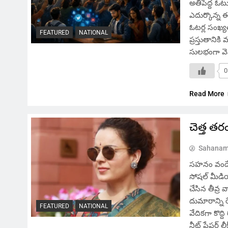
అతిపెద్ద ఓట
ఎదుర్కొన్న ఈ
ఓటర్ల సంఖ్
FEATURED
NATIONAL
ప్రస్తుతానిక
సులభంగా వెన
0
Read More
చెత్త తర
Sahanam
సహనం వందే, 
సోషల్ మీడియా
చేసిన తీవ్ర 
దుమారాన్ని 
FEATURED
NATIONAL
వేదికగా కొద
నీట్ పేపర్ లీ