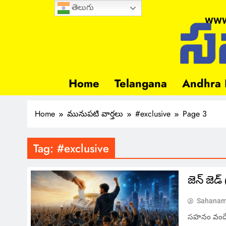
తెలుగు
www
Home
Telangana
Andhra 
Home
మునుపటి వార్తలు
#exclusive
Page 3
Tag:
#exclusive
జెన్ జెడ
Sahanam
సహనం వందే, 