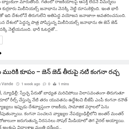
ు బ్యాంకుగా మారుతోంది. గతంలో రాజకీయాలపై ఆసక్తి లేదనే విమర్శలు
 కుర్రకారు మిలీనియల్స్ జనాభాను వెనక్కి నెట్టి దూసుకెళ్లింది. ఇంత భారీ
యతో ఇది దేశంలోనే తిరుగులేని అతిపెద్ద వయోజన జనాజాగా అవతరించనుంది.
ి మన దేశంలో పెద్దన్న పాత్ర పోషిస్తున్న మిలీనియల్స్ జనాభాను ఈ జెన్ జెడ్
క్కి నెట్టేయనుంది. భారీ ఓటర్లతో…
ం మురికి కూపం – జెన్ జెడ్ తీరుపై నటి కంగనా రచ్చ
 Vande
1 week ago
0
1 mins
న్యూఢిల్లీ: స్వేచ్ఛ పేరుతో బాధ్యత మరిచిపోయి విలాసవంతంగా తిరుగుతూ
లో రీల్స్ చేస్తున్న నేటి తరం యువతను ఉద్దేశించి బీజేపీ ఎంపీ కంగనా రనౌత్
వ్యాఖ్యలు ఇప్పుడు దేశవ్యాప్తంగా రాజకీయ, సామాజిక వర్గాలలో పెను
రేపుతున్నాయి. కంగనా సంచలన వ్యాఖ్యల నేపథ్యంఢిల్లీలోని జంతర్ మంతర్
్ది రోజులుగా జరుగుతున్న నిరసనలు సోషల్ మీడియాలో తెగ వైరల్ అయ్యాయి.
క్ అంశంపై విద్యాశాఖ మంత్రి ధర్మేంద్ర…