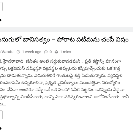
ుసుగులో బానిసత్వం – పోరాట పటిమను చంపే విషం
 Vande
1 week ago
0
1 mins
హైదరాబాద్: జీవితం అంటే సర్దుకుపోవడమనీ… ప్రతి కష్టాన్ని మౌనంగా
్ప లక్షణమనీ నమ్మిస్తూ వ్యవస్థల తప్పులను కప్పిపుచ్చేందుకు ఒక కొత్త
్పును వాడుతున్నారు. ఎదురుతిరిగే గొంతులపై కత్తి పెడుతున్నారు. వ్యవస్థల
ంఎకానమీ కుప్పకూలినా, ప్రకృతి వైపరీత్యాలు ముంచెత్తినా, నిరుద్యోగం
 చేసినా అందరూ చెప్పే ఒకే ఒక సలహా ఓపిక పట్టడం. ఒకప్పుడు ఏదైనా
ప్రభుత్వాన్ని నిలదీసేవారు, దాన్ని ఎలా పరిష్కరించాలని ఆలోచించేవారు. కానీ
టు…