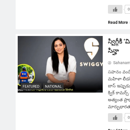
0
Read More
స్విగ్గీ
సిన్హా
Sahanam
సహనం వందే, హ
మహిళా లీడర్‌ 
బాస్ ఇప్పు
FEATURED
NATIONAL
క్విక్ కామ
అత్యంత ప్రా
మార్పుభారతద
0