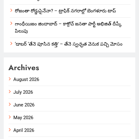
రోజంతా రోడ్డుపైనేనా? – ట్రాఫిక్ నగరాల్లో బెంగళూరు టాప్
గాంధీయిజం జిందాబాద్ – కాక్రోచ్ జనతా పార్టీ అభిజిత్ దీప్కే
పిలుపు
‘డాబర్ ‘తేనె పూసిన కత్తి’ – తేనె స్వచ్ఛత వెనుక పచ్చి మోసం
Archives
August 2026
July 2026
June 2026
May 2026
April 2026