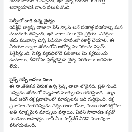
అందుబాటులోకి వచ్చింది. ఇది వైద్య రంగంలో ఒక కొత్త
అధ్యాయానికి నాంది పలుకుతోంది.
సెల్ఫీలో దాగి ఉన్న వైద్యం
రెడ్‌క్లిఫ్ ల్యాబ్స్ తాజాగా ఫేస్ స్కాన్ అనే సరికొత్త పరికరాన్ని మన
ముందుకు తెచ్చింది. ఇది చాలా సులువైన ప్రక్రియ. ఎవరైనా
తమ ముఖాన్ని చిన్న వీడియో రూపంలో రికార్డ్ చేయాలి. ఈ
వీడియో ద్వారా శరీరంలోని ఆరోగ్య సూచికలను సిస్టమ్
విశ్లేషిస్తుంది. సెకన్ల వ్యవధిలోనే ఫలితాలు మీ కళ్లముందు
ఉంటాయి. దీనికోసం ప్రత్యేకమైన వైద్య పరికరాలు అవసరం
లేదు.
సైన్స్ చెప్పే అసలు నిజం
ఈ సాంకేతికత వెనుక ఉన్న సైన్స్ చాలా లోతైనది. ప్రతి గుండె
చప్పుడు శరీరంలో చిన్నపాటి మార్పులను కలిగిస్తుంది. చర్మం
కింద జరిగే రక్త ప్రవాహంలో మార్పులను ఇది గుర్తిస్తుంది. రక్త
ప్రవాహం మారినప్పుడు చర్మం రంగులోనూ, ముఖ కదలికల్లోనూ
అతి సూక్ష్మమైన మార్పులు వస్తాయి. వీటిని సాధారణ కళ్లతో
చూడటం అసాధ్యం. కానీ ఏఐ సాఫ్ట్‌వేర్ వీటిని సులువుగా
పసిగడుతుంది.