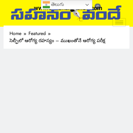
తెలుగు
www.sahanamvande.com
Home
Featured
సెల్ఫీలో ఆరోగ్య రహస్యం – ముఖంతోనే ఆరోగ్య పరీక్ష