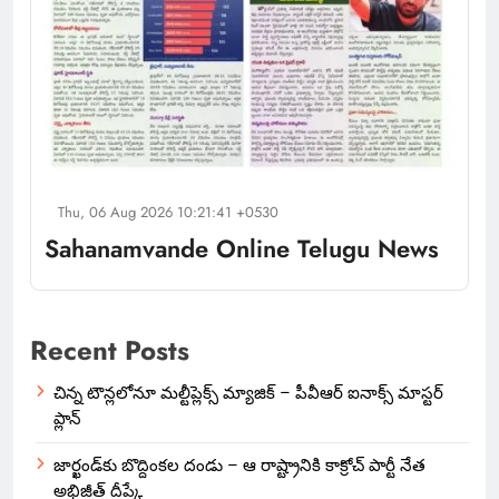
Thu, 06 Aug 2026 10:21:41 +0530
Sahanamvande Online Telugu News
Recent Posts
చిన్న టౌన్లలోనూ మల్టీప్లెక్స్‌ మ్యాజిక్ – పీవీఆర్ ఐనాక్స్ మాస్టర్
ప్లాన్
జార్ఖండ్‌కు బొద్దింకల దండు – ఆ రాష్ట్రానికి కాక్రోచ్ పార్టీ నేత
అభిజీత్ దీప్కే