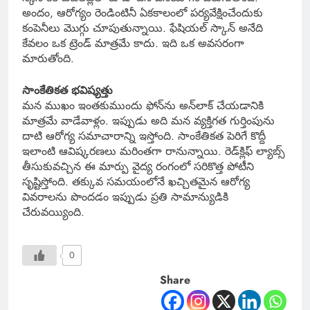
అందం, ఆరోగ్యం రెండింటినీ ఏకకాలంలో పర్యవేక్షించేందుకు
కంపెనీలు మొగ్గు చూపుతున్నాయి. ఫేషియల్ స్కాన్ అనేది
కేవలం ఒక ట్రెండ్ మాత్రమే కాదు. ఇది ఒక అవసరంగా
మారుతోంది.
సాంకేతికత భవిష్యత్తు
మన ముఖం ఇంతకుముందు ఫోన్‌ను అన్‌లాక్ చేయడానికి
మాత్రమే వాడేవాళ్లం. ఇప్పుడు అది మన వ్యక్తిగత గుర్తింపును
దాటి ఆరోగ్య సమాచారాన్ని ఇస్తోంది. సాంకేతికత పెరిగే కొద్దీ
ఇలాంటి ఆవిష్కరణలు మరింతగా రానున్నాయి. రెడ్‌క్లిఫ్ ల్యాబ్స్
తీసుకువచ్చిన ఈ మార్పు వైద్య రంగంలో సరికొత్త పోటీని
సృష్టిస్తోంది. తక్కువ సమయంలోనే ఖచ్చితమైన ఆరోగ్య
వివరాలను పొందడం ఇప్పుడు ప్రతి సామాన్యుడికి
చేరువయ్యింది.
0
Share