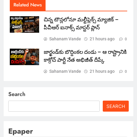
Related News
చిన్న టౌన్లలోనూ మల్టీప్లెక్స్‌ మ్యాజిక్ –
పీవీఆర్ ఐనాక్స్ మాస్టర్ ప్లాన్
Sahanam Vande
21 hours ago
0
జార్ఖండ్‌కు బొద్దింకల దండు – ఆ రాష్ట్రానికి
కాక్రోచ్ పార్టీ నేత అభిజీత్ దీప్కే
Sahanam Vande
21 hours ago
0
Search
SEARCH
Epaper