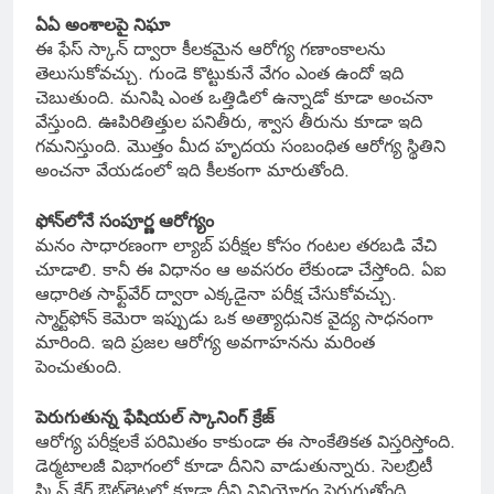
ఏఏ అంశాలపై నిఘా
ఈ ఫేస్ స్కాన్ ద్వారా కీలకమైన ఆరోగ్య గణాంకాలను
తెలుసుకోవచ్చు. గుండె కొట్టుకునే వేగం ఎంత ఉందో ఇది
చెబుతుంది. మనిషి ఎంత ఒత్తిడిలో ఉన్నాడో కూడా అంచనా
వేస్తుంది. ఊపిరితిత్తుల పనితీరు, శ్వాస తీరును కూడా ఇది
గమనిస్తుంది. మొత్తం మీద హృదయ సంబంధిత ఆరోగ్య స్థితిని
అంచనా వేయడంలో ఇది కీలకంగా మారుతోంది.
ఫోన్‌లోనే సంపూర్ణ ఆరోగ్యం
మనం సాధారణంగా ల్యాబ్ పరీక్షల కోసం గంటల తరబడి వేచి
చూడాలి. కానీ ఈ విధానం ఆ అవసరం లేకుండా చేస్తోంది. ఏఐ
ఆధారిత సాఫ్ట్‌వేర్ ద్వారా ఎక్కడైనా పరీక్ష చేసుకోవచ్చు.
స్మార్ట్‌ఫోన్ కెమెరా ఇప్పుడు ఒక అత్యాధునిక వైద్య సాధనంగా
మారింది. ఇది ప్రజల ఆరోగ్య అవగాహనను మరింత
పెంచుతుంది.
పెరుగుతున్న ఫేషియల్ స్కానింగ్ క్రేజ్
ఆరోగ్య పరీక్షలకే పరిమితం కాకుండా ఈ సాంకేతికత విస్తరిస్తోంది.
డెర్మటాలజీ విభాగంలో కూడా దీనిని వాడుతున్నారు. సెలబ్రిటీ
స్కిన్ కేర్ ఔట్‌లెట్లలో కూడా దీని వినియోగం పెరుగుతోంది.