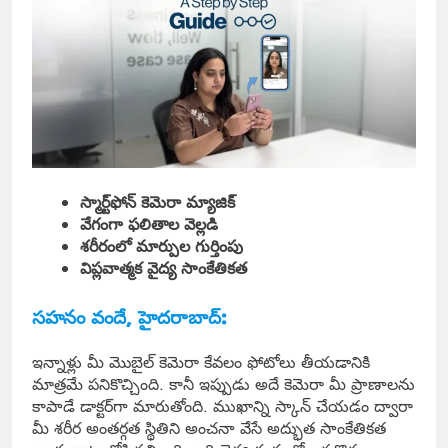
స్మార్ట్‌ఫోన్ కెమెరా మ్యాజిక్
వేగంగా ఫలితాల వెల్లడి
శరీరంలో మార్పుల గుర్తింపు
విప్లవాత్మక వైద్య సాంకేతికత
సహనం వందే, హైదరాబాద్:
ఇన్నాళ్లు మీ మొబైల్ కెమెరా కేవలం ఫోటోలు తీయడానికి
మాత్రమే పనికొచ్చింది. కానీ ఇప్పుడు అదే కెమెరా మీ ప్రాణాలను
కాపాడే డాక్టర్‌గా మారుతోంది. ముఖాన్ని స్కాన్ చేయడం ద్వారా
మీ శరీర అంతర్గత స్థితిని అంచనా వేసే అద్భుత సాంకేతికత