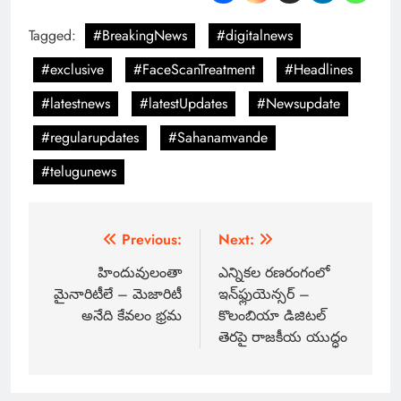
Tagged:
#BreakingNews
#digitalnews
#exclusive
#FaceScanTreatment
#Headlines
#latestnews
#latestUpdates
#Newsupdate
#regularupdates
#Sahanamvande
#telugunews
Previous:
Next:
హిందువులంతా
ఎన్నికల రణరంగంలో
మైనారిటీలే – మెజారిటీ
ఇన్‌ఫ్లుయెన్సర్ –
అనేది కేవలం భ్రమ
కొలంబియా డిజిటల్
తెరపై రాజకీయ యుద్ధం