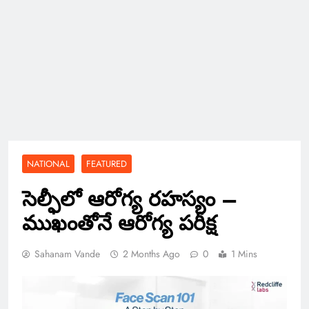
NATIONAL
FEATURED
సెల్ఫీలో ఆరోగ్య రహస్యం –
ముఖంతోనే ఆరోగ్య పరీక్ష
Sahanam Vande
2 Months Ago
0
1 Mins