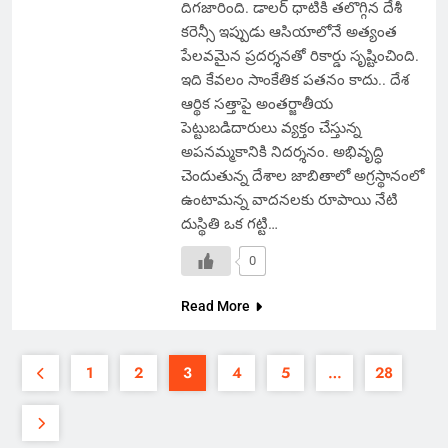
దిగజారింది. డాలర్ ధాటికి తలొగ్గిన దేశీ
కరెన్సీ ఇప్పుడు ఆసియాలోనే అత్యంత
పేలవమైన ప్రదర్శనతో రికార్డు సృష్టించింది.
ఇది కేవలం సాంకేతిక పతనం కాదు.. దేశ
ఆర్థిక సత్తాపై అంతర్జాతీయ
పెట్టుబడిదారులు వ్యక్తం చేస్తున్న
అపనమ్మకానికి నిదర్శనం. అభివృద్ధి
చెందుతున్న దేశాల జాబితాలో అగ్రస్థానంలో
ఉంటామన్న వాదనలకు రూపాయి నేటి
దుస్థితి ఒక గట్టి…
0
Read More
1
2
3
4
5
…
28