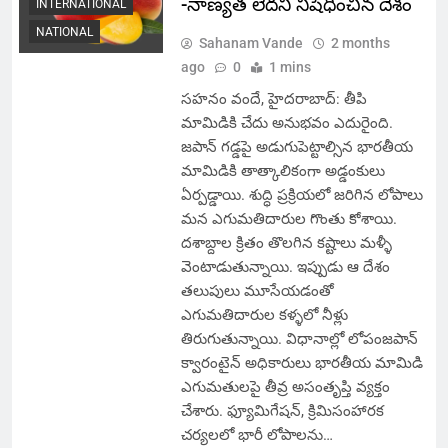
-నాణ్యత లేదని నిషేధించిన దేశం
INTERNATIONAL
NATIONAL
Sahanam Vande
2 months
ago
0
1 mins
సహనం వందే, హైదరాబాద్: తీపి
మామిడికి చేదు అనుభవం ఎదురైంది.
జపాన్ గడ్డపై అడుగుపెట్టాల్సిన భారతీయ
మామిడికి తాత్కాలికంగా అడ్డంకులు
ఏర్పడ్డాయి. శుద్ధి ప్రక్రియలో జరిగిన లోపాలు
మన ఎగుమతిదారుల గొంతు కోశాయి.
దశాబ్దాల క్రితం తొలగిన కష్టాలు మళ్ళీ
వెంటాడుతున్నాయి. ఇప్పుడు ఆ దేశం
తలుపులు మూసేయడంతో
ఎగుమతిదారుల కళ్ళలో నీళ్లు
తిరుగుతున్నాయి. విధానాల్లో లోపంజపాన్
క్వారంటైన్ అధికారులు భారతీయ మామిడి
ఎగుమతులపై తీవ్ర అసంతృప్తి వ్యక్తం
చేశారు. ఫ్యూమిగేషన్, క్రిమిసంహారక
చర్యలలో భారీ లోపాలను…