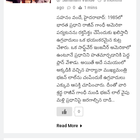
Sahanam Vande
3 months
ago
0
1 mins
సహనం వందే, హైదరాబాద్: 1985లో
భారత ప్రధాని రాజీవ్ గాంధీ అమెరికా
పర్యటనను రక్తసిక్తం చేసేందుకు ఖలిస్తానీ
ఉగ్రవాదులు ఒక భయంకరమైన కుట్ర
చేశారు. ఒక సాఫ్ట్‌వేర్ ఇంజనీర్ అమెరికాలో
ఉంటూనే ప్రధానిని హతమార్చడానికి పెద్ద
ప్లాన్ వేశాడు. అయితే అదే సమయంలో
అక్కడికి వచ్చిన హర్యానా ముఖ్యమంత్రి
భజన్ లాల్‌ను చంపేందుకే ఉగ్రవాదులు
ఎక్కువ ఆసక్తి చూపించారు. దీంతో వారి
శ్రద్ధ రాజీవ్ గాంధీ నుండి భజన్ లాల్ వైపు
మళ్లి ప్రధానిపై జరగాల్సిన దాడి…
0
Read More