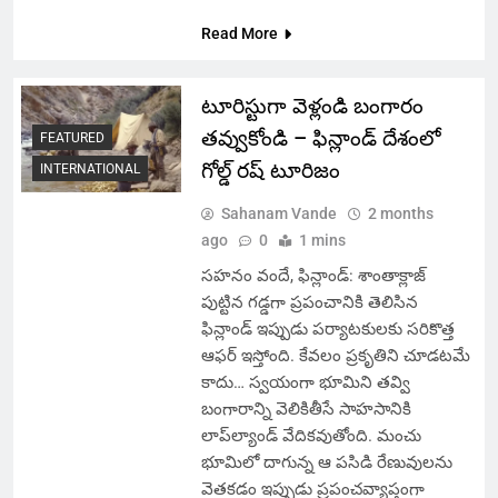
Read More
టూరిస్టుగా వెళ్లండి బంగారం
తవ్వుకోండి – ఫిన్లాండ్‌ దేశంలో
FEATURED
గోల్డ్ రష్ టూరిజం
INTERNATIONAL
Sahanam Vande
2 months
ago
0
1 mins
సహనం వందే, ఫిన్లాండ్‌: శాంతాక్లాజ్
పుట్టిన గడ్డగా ప్రపంచానికి తెలిసిన
ఫిన్లాండ్ ఇప్పుడు పర్యాటకులకు సరికొత్త
ఆఫర్ ఇస్తోంది. కేవలం ప్రకృతిని చూడటమే
కాదు… స్వయంగా భూమిని తవ్వి
బంగారాన్ని వెలికితీసే సాహసానికి
లాప్‌ల్యాండ్ వేదికవుతోంది. మంచు
భూమిలో దాగున్న ఆ పసిడి రేణువులను
వెతకడం ఇప్పుడు ప్రపంచవ్యాప్తంగా