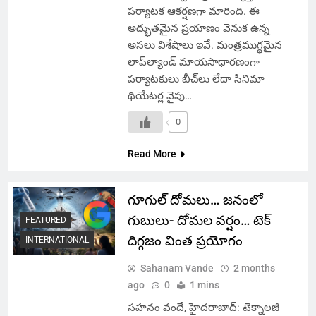
పర్యాటక ఆకర్షణగా మారింది. ఈ
అద్భుతమైన ప్రయాణం వెనుక ఉన్న
అసలు విశేషాలు ఇవే. మంత్రముగ్ధమైన
లాప్‌ల్యాండ్ మాయసాధారణంగా
పర్యాటకులు బీచ్‌లు లేదా సినిమా
థియేటర్ల వైపు…
0
Read More
గూగుల్ దోమలు… జనంలో
గుబులు- దోమల వర్షం… టెక్
FEATURED
దిగ్గజం వింత ప్రయోగం
INTERNATIONAL
Sahanam Vande
2 months
ago
0
1 mins
సహనం వందే, హైదరాబాద్: టెక్నాలజీ