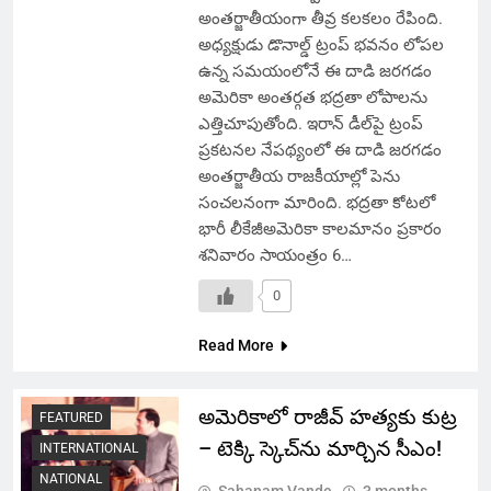
అంతర్జాతీయంగా తీవ్ర కలకలం రేపింది.
అధ్యక్షుడు డొనాల్డ్ ట్రంప్ భవనం లోపల
ఉన్న సమయంలోనే ఈ దాడి జరగడం
అమెరికా అంతర్గత భద్రతా లోపాలను
ఎత్తిచూపుతోంది. ఇరాన్ డీల్‌పై ట్రంప్
ప్రకటనల నేపథ్యంలో ఈ దాడి జరగడం
అంతర్జాతీయ రాజకీయాల్లో పెను
సంచలనంగా మారింది. భద్రతా కోటలో
భారీ లీకేజీఅమెరికా కాలమానం ప్రకారం
శనివారం సాయంత్రం 6…
0
Read More
అమెరికాలో రాజీవ్ హత్యకు కుట్ర
FEATURED
– టెక్కి స్కెచ్‌ను మార్చిన సీఎం!
INTERNATIONAL
NATIONAL