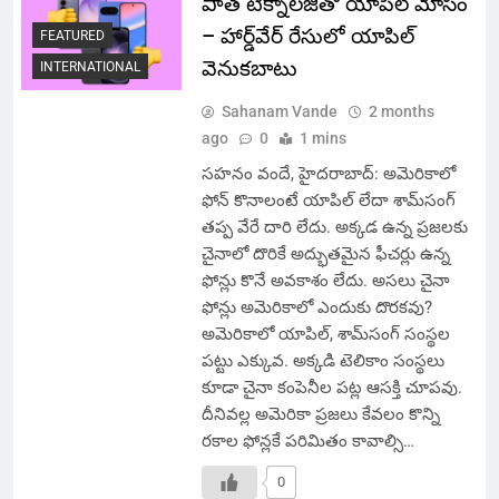
పాత టెక్నాలజీతో యాపిల్ మోసం
– హార్డ్‌వేర్ రేసులో యాపిల్
FEATURED
వెనుకబాటు
INTERNATIONAL
Sahanam Vande
2 months
ago
0
1 mins
సహనం వందే, హైదరాబాద్: అమెరికాలో
ఫోన్ కొనాలంటే యాపిల్ లేదా శామ్‌సంగ్
తప్ప వేరే దారి లేదు. అక్కడ ఉన్న ప్రజలకు
చైనాలో దొరికే అద్భుతమైన ఫీచర్లు ఉన్న
ఫోన్లు కొనే అవకాశం లేదు. అసలు చైనా
ఫోన్లు అమెరికాలో ఎందుకు దొరకవు?
అమెరికాలో యాపిల్, శామ్‌సంగ్ సంస్థల
పట్టు ఎక్కువ. అక్కడి టెలికాం సంస్థలు
కూడా చైనా కంపెనీల పట్ల ఆసక్తి చూపవు.
దీనివల్ల అమెరికా ప్రజలు కేవలం కొన్ని
రకాల ఫోన్లకే పరిమితం కావాల్సి…
0