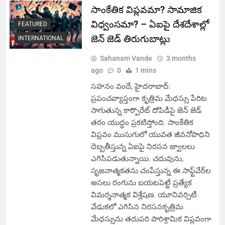
సాంకేతిక విప్లవమా? సామాజిక
విధ్వంసమా? – ఏఐపై దేశదేశాల్లో
FEATURED
జెన్ జెడ్ తిరుగుబాట్లు
INTERNATIONAL
Sahanam Vande
3 months
ago
0
1 mins
సహనం వందే, హైదరాబాద్:
ప్రపంచవ్యాప్తంగా కృత్రిమ మేధస్సు పేరిట
సాగుతున్న కార్పొరేట్ దోపిడీపై జెన్ జెడ్
తరం యుద్ధం ప్రకటిస్తోంది. సాంకేతిక
విప్లవం ముసుగులో యువత జీవనోపాధిని
దెబ్బతీస్తున్న ఏఐపై నిరసన జ్వాలలు
ఎగిసిపడుతున్నాయి. చదువును,
సృజనాత్మకతను చంపేస్తున్న ఈ సాఫ్ట్‌వేర్‌ల
అసలు రంగును బయటపెట్టే ప్రత్యేక
విమర్శనాత్మక విశ్లేషణ. యూనివర్సిటీ
వేడుకలో ఎగిసిన నిరసనకృత్రిమ
మేధస్సును తదుపరి పారిశ్రామిక విప్లవంగా