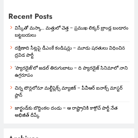
Recent Posts
విస్కీతో మస్కా… మత్తులో చెత్త – ప్రముఖ లిక్కర్ బ్రాండ్ల బండారం
బట్టబయలు
దక్షిణాది సీట్లపై డీఎంకే కండిషన్లు – మూడు షరతులు విధించిన
ద్రవిడ పార్టీ
‘ప్యారడైజ్’లో జడల్ తిరుగుబాటు – ది ప్యారడైజ్ సినిమాలో నాని
ఉగ్రరూపం
చిన్న టౌన్లలోనూ మల్టీప్లెక్స్‌ మ్యాజిక్ – పీవీఆర్ ఐనాక్స్ మాస్టర్
ప్లాన్
జార్ఖండ్‌కు బొద్దింకల దండు – ఆ రాష్ట్రానికి కాక్రోచ్ పార్టీ నేత
అభిజీత్ దీప్కే