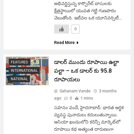
అభివర్ణిస్తున్న కార్పొరేట్ బాసులకు
క్షేత్రస్థాయిలో యువత గట్టి గుణపాఠం
చెబుతోంది. ఇటీవల ఒక యూనివర్సిటీ…
0
Read More
డాలర్ ముందు రూపాయి ఉల్టా
FEATURED
పల్టా – ఒక డాలర్ కు 95.8
INTERNATIONAL
రూపాయలు
NATIONAL
Sahanam Vande
3 months
ago
0
1 mins
సహనం వందే, హైదరాబాద్: భారత ఆర్థిక
వ్యవస్థ పునాదులు కదులుతున్నాయి.
ఆసియా ఖండంలోని కరెన్సీ మార్కెట్‌లో
రూపాయి కథ అత్యంత దారుణంగా