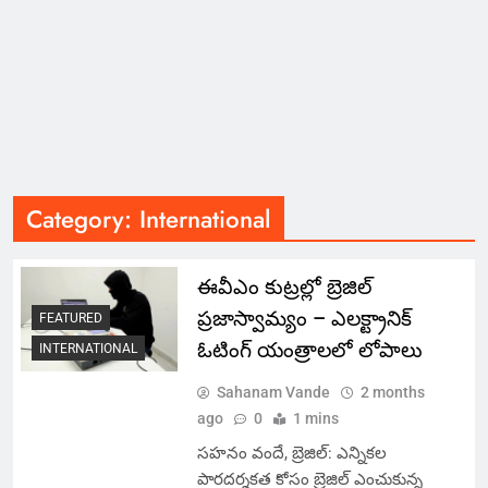
Category:
International
ఈవీఎం కుట్రల్లో బ్రెజిల్
ప్రజాస్వామ్యం – ఎలక్ట్రానిక్
FEATURED
ఓటింగ్ యంత్రాలలో లోపాలు
INTERNATIONAL
Sahanam Vande
2 months
ago
0
1 mins
సహనం వందే, బ్రెజిల్: ఎన్నికల
పారదర్శకత కోసం బ్రెజిల్ ఎంచుకున్న