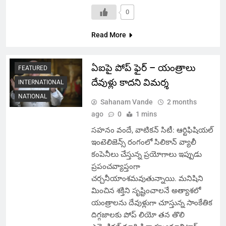
0
Read More
ఏఐపై పోప్ ఫైర్ – యంత్రాలు
FEATURED
దేవుళ్లు కాదని విమర్శ
INTERNATIONAL
NATIONAL
Sahanam Vande
2 months
ago
0
1 mins
సహనం వందే, వాటికన్ సిటీ: ఆర్టిఫిషియల్
ఇంటెలిజెన్స్ రంగంలో సిలికాన్ వ్యాలీ
కంపెనీలు చేస్తున్న ప్రయోగాలు ఇప్పుడు
ప్రపంచవ్యాప్తంగా
చర్చనీయాంశమవుతున్నాయి. మనిషిని
మించిన శక్తిని సృష్టించాలనే అత్యాశలో
యంత్రాలను దేవుళ్లుగా చూస్తున్న సాంకేతిక
దిగ్గజాలకు పోప్ లియో తన తొలి