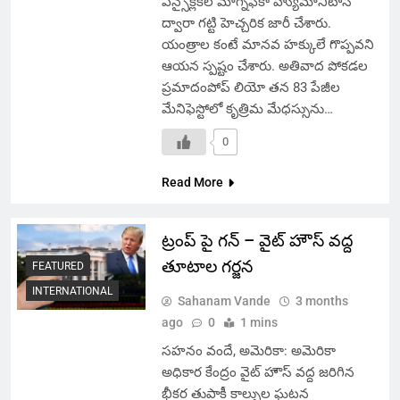
ఎన్సైక్లికల్ మాగ్నిఫికా హ్యుమానిటాస్
ద్వారా గట్టి హెచ్చరిక జారీ చేశారు.
యంత్రాల కంటే మానవ హక్కులే గొప్పవని
ఆయన స్పష్టం చేశారు. అతివాద పోకడల
ప్రమాదంపోప్ లియో తన 83 పేజీల
మేనిఫెస్టోలో కృత్రిమ మేధస్సును…
0
Read More
ట్రంప్ పై గన్ – వైట్ హౌస్ వద్ద
తూటాల గర్జన
FEATURED
INTERNATIONAL
Sahanam Vande
3 months
ago
0
1 mins
సహనం వందే, అమెరికా: అమెరికా
అధికార కేంద్రం వైట్ హౌస్ వద్ద జరిగిన
భీకర తుపాకీ కాల్పుల ఘటన