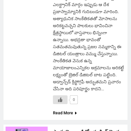
ఎలక్ట్రానిక్ మార్గం ఇప్పుడు ఆ దేశ
ప్రజాస్వామ్యానికి గుదిబండగా మారింది.
అత్యాధునిక సాంకేతికతతో మోసాలను
అరికట్టవచ్చని పాలకులు భావించినా
క్షేత్రస్థాయిలో వాస్తవాలు భిన్నంగా
ఉన్నాయి. అభద్రతా భావంతో
సతమతమవుతున్న ప్రజల నమ్మకాన్ని ఈ
డిజిటల్ యంత్రాలు వమ్ము చేస్తున్నాయి.
సాంకేతికత వెనుక ఉన్న
మాయాజాలంఎన్నికల అక్రమాలను అరికట్టే
లక్ష్యంతో బ్రెజిల్ డిజిటల్ బాట పట్టింది.
అడ్వాన్స్‌డ్ క్రిప్టోగ్రఫీ అద్భుతమని ప్రచారం
చేసినా అది పరిపూర్ణం కాదని…
0
Read More