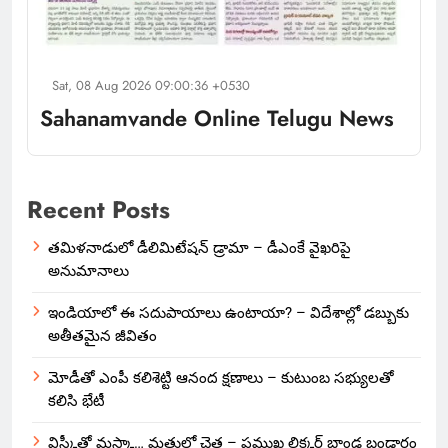
Sat, 08 Aug 2026 09:00:36 +0530
Sahanamvande Online Telugu News
Recent Posts
తమిళనాడులో డీలిమిటేషన్ డ్రామా – డీఎంకే వైఖరిపై
అనుమానాలు
ఇండియాలో‌ ఈ సదుపాయాలు ఉంటాయా? – విదేశాల్లో డబ్బుకు
అతీతమైన జీవితం
మోడీతో ఎంపీ కలిశెట్టి ఆనంద క్షణాలు – కుటుంబ సభ్యులతో
కలిసి భేటీ
విస్కీతో మస్కా… మత్తులో చెత్త – ప్రముఖ లిక్కర్ బ్రాండ్ల బండారం