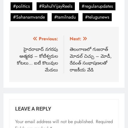
#politics
#RahulVijayReels
#regularupdates
#Sahanamvande
#tamilnadu
#telugunews
Previous:
Next:
హైదరాబాద్ నగరపు
తెలంగాణలో గుజరాత్
ఆత్మకథ – కోటీశ్వరుల
మోడల్ చిచ్చు – మోడీ,
కోటలు… ఐటీ కొలువుల
రేవంత్ సంభాషణలతో
మేడలు
రాజకీయ వేడి
LEAVE A REPLY
Your email address will not be published.
Required