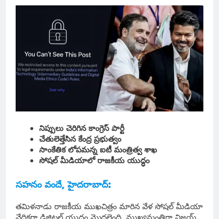
నిప్పులు చెరిగిన కాంగ్రెస్ పార్టీ
చేతులెత్తేసిన కేంద్ర ప్రభుత్వం
సాంకేతిక లోపమన్న ఐటీ మంత్రిత్వ శాఖ
సోషల్ మీడియాలో రాజకీయ యుద్ధం
సహనం వందే, హైదరాబాద్:
తమిళనాడు రాజకీయ ముఖచిత్రం మారిన వేళ సోషల్ మీడియా
వేదికగా డిజిటల్ యుద్ధం మొదలైంది. ముఖ్యమంత్రిగా విజయ్