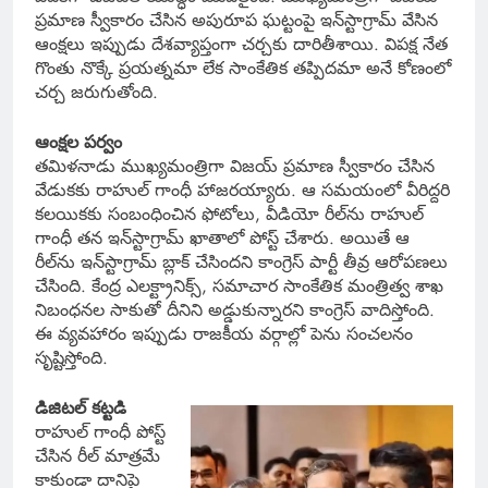
ప్రమాణ స్వీకారం చేసిన అపురూప ఘట్టంపై ఇన్‌స్టాగ్రామ్ వేసిన
ఆంక్షలు ఇప్పుడు దేశవ్యాప్తంగా చర్చకు దారితీశాయి. విపక్ష నేత
గొంతు నొక్కే ప్రయత్నమా లేక సాంకేతిక తప్పిదమా అనే కోణంలో
చర్చ జరుగుతోంది.
ఆంక్షల పర్వం
తమిళనాడు ముఖ్యమంత్రిగా విజయ్ ప్రమాణ స్వీకారం చేసిన
వేడుకకు రాహుల్ గాంధీ హాజరయ్యారు. ఆ సమయంలో వీరిద్దరి
కలయికకు సంబంధించిన ఫోటోలు, వీడియో రీల్‌ను రాహుల్
గాంధీ తన ఇన్‌స్టాగ్రామ్ ఖాతాలో పోస్ట్ చేశారు. అయితే ఆ
రీల్‌ను ఇన్‌స్టాగ్రామ్ బ్లాక్ చేసిందని కాంగ్రెస్ పార్టీ తీవ్ర ఆరోపణలు
చేసింది. కేంద్ర ఎలక్ట్రానిక్స్, సమాచార సాంకేతిక మంత్రిత్వ శాఖ
నిబంధనల సాకుతో దీనిని అడ్డుకున్నారని కాంగ్రెస్ వాదిస్తోంది.
ఈ వ్యవహారం ఇప్పుడు రాజకీయ వర్గాల్లో పెను సంచలనం
సృష్టిస్తోంది.
డిజిటల్ కట్టడి
రాహుల్ గాంధీ పోస్ట్
చేసిన రీల్ మాత్రమే
కాకుండా దానిపై