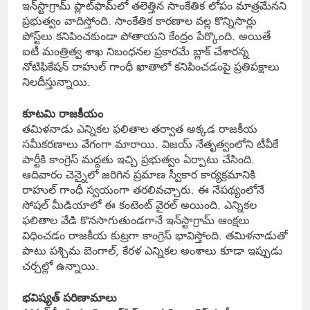
ఇన్‌స్టాగ్రామ్ ప్లాట్‌ఫామ్‌లో తలెత్తిన సాంకేతిక లోపం మాత్రమేనని
ప్రభుత్వం వాదిస్తోంది. సాంకేతిక కారణాల వల్ల కొన్నిసార్లు
పోస్ట్‌లు కనిపించకుండా పోతాయని కేంద్రం పేర్కొంది. అయితే
ఐటీ మంత్రిత్వ శాఖ నిబంధనల ప్రకారమే బ్లాక్ చేశారన్న
నోటిఫికేషన్ రాహుల్ గాంధీ ఖాతాలో కనిపించడంపై ప్రతిపక్షాలు
నిలదీస్తున్నాయి.
కూటమి రాజకీయం
తమిళనాడు ఎన్నికల ఫలితాల తర్వాత అక్కడ రాజకీయ
సమీకరణాలు వేగంగా మారాయి. విజయ్ నేతృత్వంలోని టీవీకే
పార్టీకి కాంగ్రెస్ మద్దతు ఇచ్చి ప్రభుత్వం ఏర్పాటు చేసింది.
ఆదివారం చెన్నైలో జరిగిన ప్రమాణ స్వీకార కార్యక్రమానికి
రాహుల్ గాంధీ స్వయంగా తరలివచ్చారు. ఈ నేపథ్యంలోనే
సోషల్ మీడియాలో ఈ కంటెంట్ వైరల్ అయింది. ఎన్నికల
ఫలితాల వేడి కొనసాగుతుండగానే ఇన్‌స్టాగ్రామ్ ఆంక్షలు
విధించడం రాజకీయ కుట్రగా కాంగ్రెస్ భావిస్తోంది. తమిళనాడుతో
పాటు పశ్చిమ బెంగాల్, కేరళ ఎన్నికల అంశాలు కూడా ఇప్పుడు
చర్చల్లో ఉన్నాయి.
భవిష్యత్ పరిణామాలు