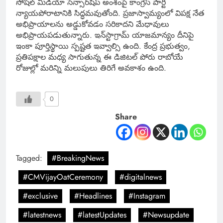
సోషల్ మీడియా సెన్సార్‌షిప్ అంశంపై కాంగ్రెస్ పార్టీ
న్యాయపోరాటానికి సిద్ధమవుతోంది. ప్రజాస్వామ్యంలో విపక్ష నేత
అభిప్రాయాలను అడ్డుకోవడం సరికాదని మేధావులు
అభిప్రాయపడుతున్నారు. ఇన్‌స్టాగ్రామ్ యాజమాన్యం దీనిపై
ఇంకా పూర్తిస్థాయి స్పష్టత ఇవ్వాల్సి ఉంది. కేంద్ర ప్రభుత్వం,
ప్రతిపక్షాల మధ్య సాగుతున్న ఈ డిజిటల్ పోరు రాబోయే
రోజుల్లో మరిన్ని మలుపులు తిరిగే అవకాశం ఉంది.
0
Share
Tagged:
#BreakingNews
#CMVijayOatCeremony
#digitalnews
#exclusive
#Headlines
#Instagram
#latestnews
#latestUpdates
#Newsupdate