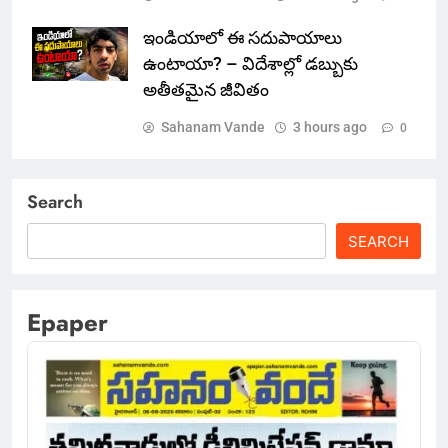
ఇండియాలో‌ ఈ సదుపాయాలు
ఉంటాయా? – విదేశాల్లో డబ్బుకు
అతీతమైన జీవితం
Sahanam Vande
3 hours ago
0
Search
SEARCH
Epaper