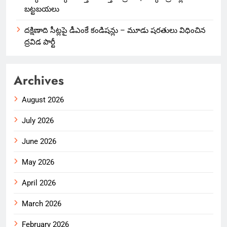
బట్టబయలు
దక్షిణాది సీట్లపై డీఎంకే కండిషన్లు – మూడు షరతులు విధించిన
ద్రవిడ పార్టీ
Archives
August 2026
July 2026
June 2026
May 2026
April 2026
March 2026
February 2026