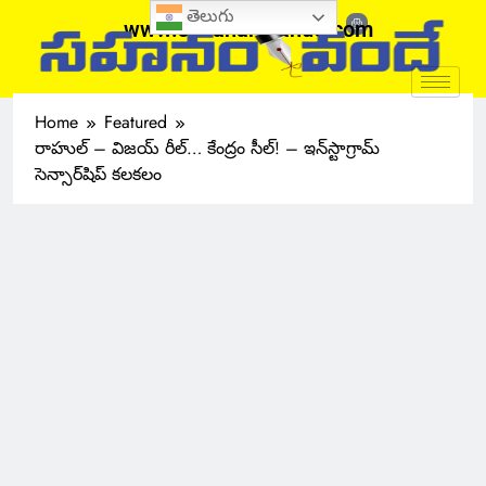
తెలుగు
www.sahanamvande.com
Home
Featured
రాహుల్ – విజయ్ రీల్… కేంద్రం సీల్! – ఇన్‌స్టాగ్రామ్
సెన్సార్‌షిప్ కలకలం