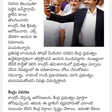
నిరసన తెలుపుతూ
పెట్టిన ఇన్‌స్టాగ్రామ్
స్టోరీని కూడా
తొలగించారని
కాంగ్రెస్ నేత శ్రీవత్స
ఆరోపించారు. ఎక్స్‌
వేదికగా ఆయన ఈ
వివరాలను
పంచుకున్నారు.
ప్రతిపక్ష నాయకుడి సోషల్ మీడియా పరిధిని కేంద్ర ప్రభుత్వం
ఉద్దేశపూర్వకంగా తగ్గిస్తోందని ఆయన మండిపడ్డారు. ముఖ్యంగా
టీవీకే పార్టీతో కలిసి కాంగ్రెస్ తమిళనాడులో ప్రభుత్వం ఏర్పాటు
చేసిన నేపథ్యంలో ఈ పరిణామాలు చోటు చేసుకోవడం
గమనార్హం. రాహుల్ గాంధీ ప్రజాదరణను చూసి ప్రభుత్వం
భయపడుతోందని విపక్షం విమర్శిస్తోంది.
కేంద్రం వివరణ
కాంగ్రెస్ చేస్తున్న ఆరోపణలను కేంద్ర ప్రభుత్వం పూర్తిగా
తోసిపుచ్చింది. తమకు ఈ బ్లాకింగ్ వ్యవహారంతో ఎలాంటి
సంబంధం లేదని కేంద్ర వర్గాలు స్పష్టం చేశాయి. ఇదంతా కేవలం