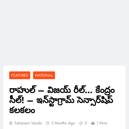
FEATURED
NATIONAL
రాహుల్ – విజయ్ రీల్… కేంద్రం
సీల్! – ఇన్‌స్టాగ్రామ్ సెన్సార్‌షిప్
కలకలం
Sahanam Vande
3 Months Ago
0
1 Mins