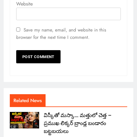
Website
Save my name, email, and website in this
browser for the next time I comment.
Related News
విస్కీతో మస్కా… మత్తులో చెత్త –
ప్రముఖ లిక్కర్ బ్రాండ్ల బండారం
బట్టబయలు