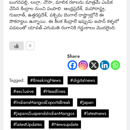
బంగనపల్లి, లంగ్రా, చౌసా, మాలిక రకాలను మాత్రమే ఎంపిక
చేసిన కేంద్రాల నుంచి పంపాలి. ఆంధ్రప్రదేశ్, మహారాష్ట్ర,
గుజరాత్, ఉత్తరప్రదేశ్, పశ్చిమ బెంగాల్ రాష్ట్రాల్లోనే ఈ
సౌకర్యాలు ఉన్నాయి. ఈ కీలక కేంద్రాలే ఇప్పుడు జపాన్ కళ్ళలో
పడటంతో యావత్ ఎగుమతి రంగానికి గడ్డుకాలం మొదలైంది.
0
Share
Tagged:
#BreakingNews
#digitalnews
#exclusive
#Headlines
#IndiansMangosExportsBreak
#Japan
#JapansSuspendsIndianMangos
#latestnews
#latestUpdates
#Newsupdate