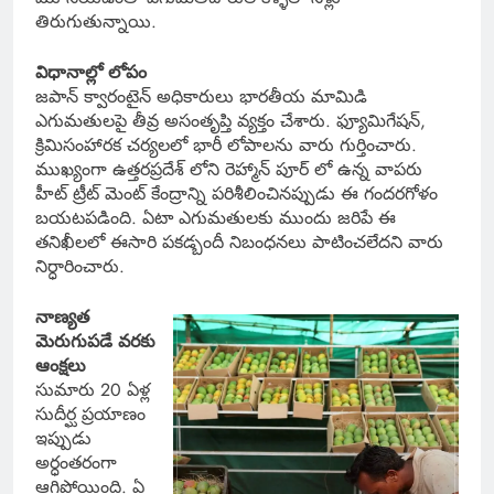
తిరుగుతున్నాయి.
విధానాల్లో లోపం
జపాన్ క్వారంటైన్ అధికారులు భారతీయ మామిడి
ఎగుమతులపై తీవ్ర అసంతృప్తి వ్యక్తం చేశారు. ఫ్యూమిగేషన్,
క్రిమిసంహారక చర్యలలో భారీ లోపాలను వారు గుర్తించారు.
ముఖ్యంగా ఉత్తరప్రదేశ్ లోని రెహ్మాన్ పూర్ లో ఉన్న వాపరు
హీట్ ట్రీట్ మెంట్ కేంద్రాన్ని పరిశీలించినప్పుడు ఈ గందరగోళం
బయటపడింది. ఏటా ఎగుమతులకు ముందు జరిపే ఈ
తనిఖీలలో ఈసారి పకడ్బందీ నిబంధనలు పాటించలేదని వారు
నిర్ధారించారు.
నాణ్యత
మెరుగుపడే వరకు
ఆంక్షలు
సుమారు 20 ఏళ్ల
సుదీర్ఘ ప్రయాణం
ఇప్పుడు
అర్ధంతరంగా
ఆగిపోయింది. ఏ