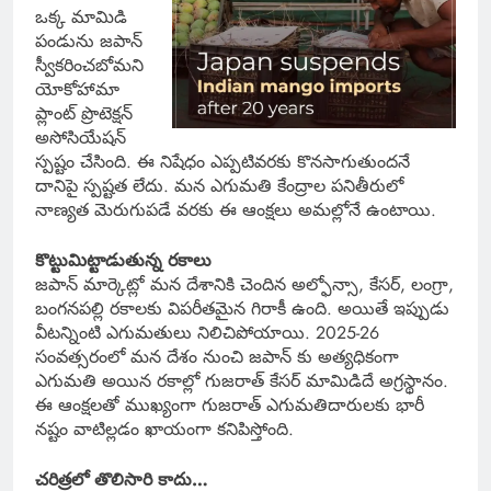
ఒక్క మామిడి
పండును జపాన్
స్వీకరించబోమని
యోకోహామా
ప్లాంట్ ప్రొటెక్షన్
అసోసియేషన్
స్పష్టం చేసింది. ఈ నిషేధం ఎప్పటివరకు కొనసాగుతుందనే
దానిపై స్పష్టత లేదు. మన ఎగుమతి కేంద్రాల పనితీరులో
నాణ్యత మెరుగుపడే వరకు ఈ ఆంక్షలు అమల్లోనే ఉంటాయి.
కొట్టుమిట్టాడుతున్న రకాలు
జపాన్ మార్కెట్లో మన దేశానికి చెందిన అల్ఫోన్సా, కేసర్, లంగ్రా,
బంగనపల్లి రకాలకు విపరీతమైన గిరాకీ ఉంది. అయితే ఇప్పుడు
వీటన్నింటి ఎగుమతులు నిలిచిపోయాయి. 2025-26
సంవత్సరంలో మన దేశం నుంచి జపాన్ కు అత్యధికంగా
ఎగుమతి అయిన రకాల్లో గుజరాత్ కేసర్ మామిడిదే అగ్రస్థానం.
ఈ ఆంక్షలతో ముఖ్యంగా గుజరాత్ ఎగుమతిదారులకు భారీ
నష్టం వాటిల్లడం ఖాయంగా కనిపిస్తోంది.
చరిత్రలో తొలిసారి కాదు…