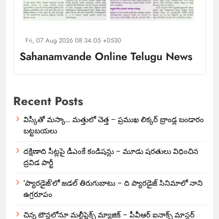
Fri, 07 Aug 2026 08:34:05 +0530
Sahanamvande Online Telugu News
Recent Posts
విస్కీతో మస్కా… మత్తులో చెత్త – ప్రముఖ లిక్కర్ బ్రాండ్ల బండారం
బట్టబయలు
దక్షిణాది సీట్లపై డీఎంకే కండిషన్లు – మూడు షరతులు విధించిన
ద్రవిడ పార్టీ
‘ప్యారడైజ్’లో జడల్ తిరుగుబాటు – ది ప్యారడైజ్ సినిమాలో నాని
ఉగ్రరూపం
చిన్న టౌన్లలోనూ మల్టీప్లెక్స్‌ మ్యాజిక్ – పీవీఆర్ ఐనాక్స్ మాస్టర్