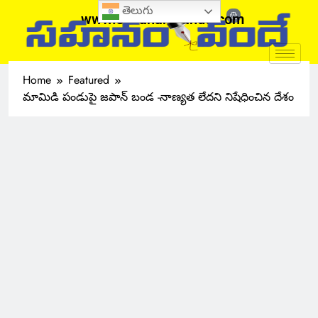
తెలుగు
www.sahanamvande.com
Home
Featured
మామిడి పండుపై జపాన్ బండ -నాణ్యత లేదని నిషేధించిన దేశం