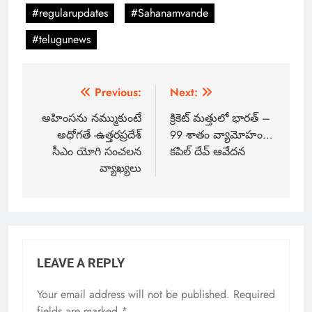
#regularupdates
#Sahanamvande
#telugunews
Previous:
Next:
అహింసను నమ్ముకుంటే
క్రికెట్ మత్తులో భారత్ –
అధోగతే -ఉత్తరప్రదేశ్
99 శాతం వ్యామోహం…
సీఎం యోగి సంచలన
కపిల్ దేవ్ ఆవేదన
వ్యాఖ్యలు
LEAVE A REPLY
Your email address will not be published.
Required
fields are marked
*