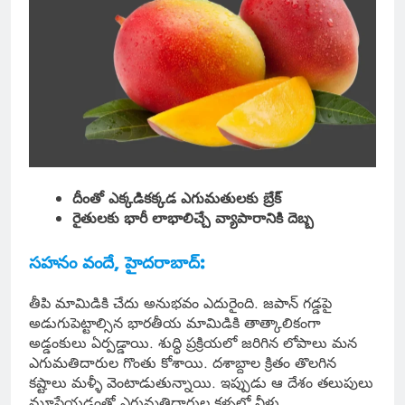
దీంతో ఎక్కడికక్కడ ఎగుమతులకు బ్రేక్
రైతులకు భారీ లాభాలిచ్చే వ్యాపారానికి దెబ్బ
సహనం వందే, హైదరాబాద్:
తీపి మామిడికి చేదు అనుభవం ఎదురైంది. జపాన్ గడ్డపై
అడుగుపెట్టాల్సిన భారతీయ మామిడికి తాత్కాలికంగా
అడ్డంకులు ఏర్పడ్డాయి. శుద్ధి ప్రక్రియలో జరిగిన లోపాలు మన
ఎగుమతిదారుల గొంతు కోశాయి. దశాబ్దాల క్రితం తొలగిన
కష్టాలు మళ్ళీ వెంటాడుతున్నాయి. ఇప్పుడు ఆ దేశం తలుపులు
మూసేయడంతో ఎగుమతిదారుల కళ్ళలో నీళ్లు