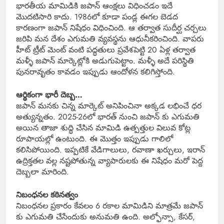
భారతీయ మామిడికి జపాన్ ఆంక్షలు విధించడం ఇదే
మొదటిసారి కాదు. 1986లో కూడా పండ్ల ఈగల బెడద
కారణంగా జపాన్ నిషేధం విధించింది. ఆ తర్వాత సుదీర్ఘ చర్చలు
జరిపి మన దేశం ఎగుమతి వ్యవస్థను ఆధునీకరించింది. వాపరు
హీట్ ట్రీట్ మెంట్ వంటి పద్ధతులు ప్రవేశపెట్టి 20 ఏళ్ల తర్వాత
మళ్ళీ జపాన్ మార్కెట్లోకి అడుగుపెట్టాం. మళ్ళీ అదే పరిస్థితి
పునరావృతం కావడం ఇప్పుడు ఆందోళన కలిగిస్తోంది.
ఆర్థికంగా భారీ దెబ్బ…
జపాన్ మనకు చిన్న మార్కెట్ అనిపించినా అక్కడ లభించే ధర
అత్యున్నతం. 2025-26లో భారత్ నుంచి జపాన్ కు ఎగుమతి
అయిన తాజా శుద్ధి చేసిన మామిడి ఉత్పత్తుల విలువ కోట్ల
రూపాయల్లో ఉంటుంది. ఈ మొత్తం ఇప్పుడు గాలిలో
కలిసిపోయింది. ఇప్పటికే వేడిగాలులు, రవాణా ఖర్చులు, ఇరాన్
ఉద్రిక్తతల వల్ల నష్టపోతున్న వ్యాపారులకు ఈ నిషేధం మరో పెద్ద
దెబ్బలా మారింది.
నిబంధనల కఠినత్వం
నిబంధనల ప్రకారం కేవలం 6 రకాల మామిడిని మాత్రమే జపాన్
కు ఎగుమతి చేసేందుకు అనుమతి ఉంది. అల్ఫోన్సా, కేసర్,