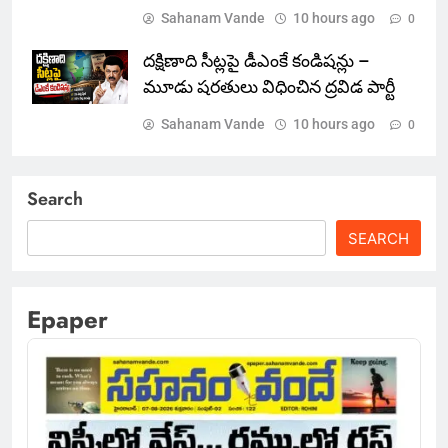
Sahanam Vande
10 hours ago
0
దక్షిణాది సీట్లపై డీఎంకే కండిషన్లు –
మూడు షరతులు విధించిన ద్రవిడ పార్టీ
Sahanam Vande
10 hours ago
0
Search
SEARCH
Epaper