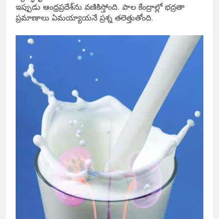
ఇప్పుడు ఆంధ్రప్రదేశ్‌ను వణికిస్తోంది. పాల కేంద్రాల్లో భద్రతా
ప్రమాణాలు ఏమయ్యాయనే ప్రశ్న తలెత్తుతోంది.