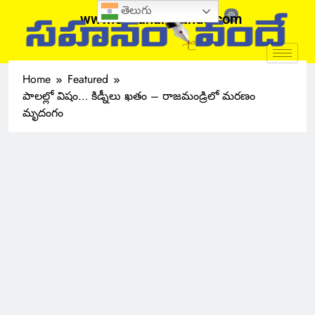
తెలుగు
www.sahanamvande.com
Home
Featured
పాలల్లో విషం… కిడ్నీలు ఖతం – రాజమండ్రిలో మరణం
మృదంగం