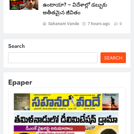
ఉంటాయా? – విదేశాల్లో డబ్బుకు
అతీతమైన జీవితం
Sahanam Vande
7 hours ago
0
Search
SEARCH
Epaper