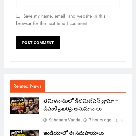
Save my name, email, and website in this
browser for the next time I comment.
Related News
తమిళనాడులో డీలిమిటేషన్ డ్రామా –
డీఎంకే వైఖరిపై అనుమానాలు
Sahanam Vande
7 hours ago
0
ఇండియాలో‌ ఈ సదుపాయాలు