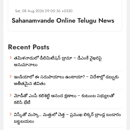
Sat, 08 Aug 2026 09:00:36 +0530
Sahanamvande Online Telugu News
Recent Posts
తమిళనాడులో డీలిమిటేషన్ డ్రామా – డీఎంకే వైఖరిపై
అనుమానాలు
ఇండియాలో‌ ఈ సదుపాయాలు ఉంటాయా? – విదేశాల్లో డబ్బుకు
అతీతమైన జీవితం
మోడీతో ఎంపీ కలిశెట్టి ఆనంద క్షణాలు – కుటుంబ సభ్యులతో
కలిసి భేటీ
విస్కీతో మస్కా… మత్తులో చెత్త – ప్రముఖ లిక్కర్ బ్రాండ్ల బండారం
బట్టబయలు