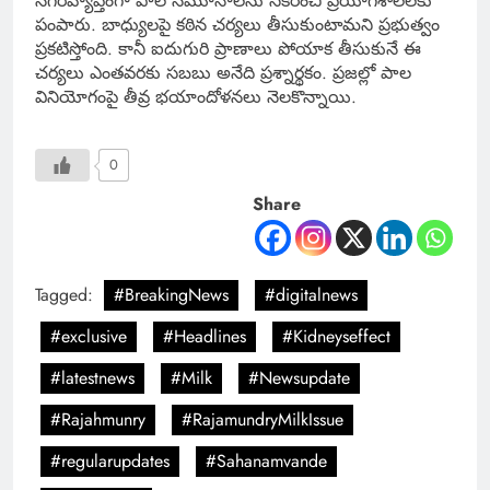
నగరవ్యాప్తంగా పాల నమూనాలను సేకరించి ప్రయోగశాలలకు
పంపారు. బాధ్యులపై కఠిన చర్యలు తీసుకుంటామని ప్రభుత్వం
ప్రకటిస్తోంది. కానీ ఐదుగురి ప్రాణాలు పోయాక తీసుకునే ఈ
చర్యలు ఎంతవరకు సబబు అనేది ప్రశ్నార్థకం. ప్రజల్లో పాల
వినియోగంపై తీవ్ర భయాందోళనలు నెలకొన్నాయి.
0
Share
Tagged:
#BreakingNews
#digitalnews
#exclusive
#Headlines
#Kidneyseffect
#latestnews
#Milk
#Newsupdate
#Rajahmunry
#RajamundryMilkIssue
#regularupdates
#Sahanamvande