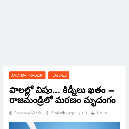
ANDHRA PRADESH
FEATURED
పాలల్లో విషం… కిడ్నీలు ఖతం –
రాజమండ్రిలో మరణం మృదంగం
Sahanam Vande
5 Months Ago
0
1 Mins