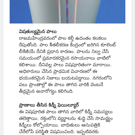
విషతుల్యమైన పాలు
రాజమహేంద్రవరంలో పాల కల్తీ ఉదంతం కలకలం
రేపుతోంది. పాల శీతలీకరణ కేంద్రంలో జరిగిన కూలెంట్
లీకేజీయే దీనికి ప్రధాన కారణం. పాలను నిల్వ చేసే
సమయంలో ప్రమాదకరమైన రసాయనాలు వాటిలో
కలిశాయి. దీనివల్ల పాలు విషపూరితంగా మారాయి.
అధికారులు చేసిన ప్రాథమిక విచారణలో ఈ
భయంకరమైన నిజాలు బయటపడ్డాయి. నగరంలోని
పలు ప్రాంతాల్లో ఈ పాలు తాగిన వారికి వెంటనే
తీవ్రమైన అనారోగ్యం కలిగింది.
ప్రాణాలు తీసిన కిడ్నీ ఫెయిల్యూర్
ఈ విషపూరిత పాలు తాగిన వారిలో కిడ్నీ సమస్యలు
తలెత్తాయి. రక్తంలోని వ్యర్థాలను శుద్ధి చేసే సామర్థ్యం
కిడ్నీలు కోల్పోయాయి. బాధితులు ఆసుపత్రికి
చేరేలోపే పరిస్థితి విషమించింది. ఇప్పటివరకు