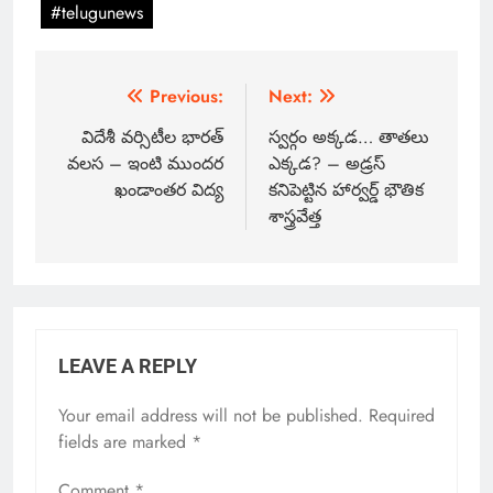
#telugunews
Previous:
Next:
విదేశీ వర్సిటీల భారత్‌
స్వర్గం అక్కడ… తాతలు
వలస – ఇంటి ముందర
ఎక్కడ? – అడ్రస్
ఖండాంతర విద్య
కనిపెట్టిన హార్వర్డ్ భౌతిక
శాస్త్రవేత్త
LEAVE A REPLY
Your email address will not be published.
Required
fields are marked
*
Comment
*