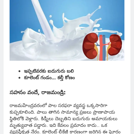
ఇప్పటివరకు ఐదుగురు బలి
కూలెంట్ గండం… కల్తీ కోణం
సహనం వందే, రాజమండ్రి:
రాజమహేంద్రవరంలో పాల సరఫరా వ్యవస్థ ఒక్కసారిగా
కుప్పకూలింది. పాలు తాగిన సామాన్య ప్రజలు ప్రాణాపాయ
స్థితిలోకి వెళ్లారు. కిడ్నీలు దెబ్బతిని ఐదుగురు అమాయకులు
మృత్యువాత పడ్డారు. ఇది కేవలం ప్రమాదం కాదు.. ఒక
వ్యవస్థీకృత నేరం. కూలెంట్ లీకేజీ కారణంగా జరిగిన ఈ ఘోరం