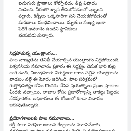
ఐదుగురు ప్రాణాలు కోల్పోవడం తీవ్ర విషాదం
నింపింది. వీరంతా శ్వాస తీసుకోవడంలో ఇబ్బంది
పడ్డారు. కిడ్నీలు ఒక్కసారిగా పని చేయకపోవడంతో
మరణాలు సంభవించాయి. మృతుల సంఖ్య ఇంకా
పెరిగే అవకాశం ఉందని స్థానికులు
భయపడుతున్నారు.
నిద్రపోతున్న యంత్రాంగం…
పాల నాణ్యతను తనిఖీ చేయాల్సిన యంత్రాంగం నిద్రపోయింది.
విశ్వసనీయ సమాచారం ప్రకారం ఈ నిర్లక్ష్యం వెనుక భారీ కుట్ర
దాగి ఉంది. నిబంధనలకు విరుద్ధంగా కాలం చెల్లిన యంత్రాలను
వాడటం వల్లే ఈ ఘోరం జరిగింది. పాల పరిశ్రమలో
గుత్తాధిపత్యం కోసం కొందరు చేసిన ప్రయత్నాలు ప్రజల ప్రాణాల
మీదకు వచ్చాయి. లాభాల కోసం ప్రజారోగ్యాన్ని తాకట్టు పెట్టడం
నేరపూరితం. అధికారులు ఈ కోణంలో కూడా విచారణ
జరుపుతున్నారు.
ప్రయోగశాలలకు పాల నమూనాలు…
కల్తీ పాలు సరఫరా అయిన కేంద్రాలను మూసివేశారు.