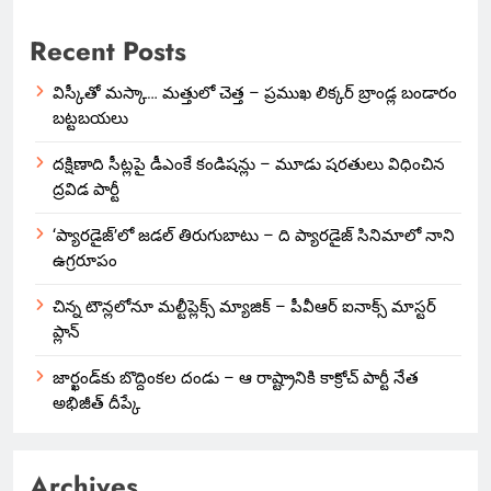
Recent Posts
విస్కీతో మస్కా… మత్తులో చెత్త – ప్రముఖ లిక్కర్ బ్రాండ్ల బండారం
బట్టబయలు
దక్షిణాది సీట్లపై డీఎంకే కండిషన్లు – మూడు షరతులు విధించిన
ద్రవిడ పార్టీ
‘ప్యారడైజ్’లో జడల్ తిరుగుబాటు – ది ప్యారడైజ్ సినిమాలో నాని
ఉగ్రరూపం
చిన్న టౌన్లలోనూ మల్టీప్లెక్స్‌ మ్యాజిక్ – పీవీఆర్ ఐనాక్స్ మాస్టర్
ప్లాన్
జార్ఖండ్‌కు బొద్దింకల దండు – ఆ రాష్ట్రానికి కాక్రోచ్ పార్టీ నేత
అభిజీత్ దీప్కే
Archives