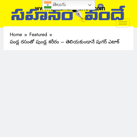
తెలుగు
www.sahanamvande.com
Home
Featured
పండ్ల రసంతో పుండ్ల శరీరం – తెలియకుండానే షుగర్ ఎటాక్