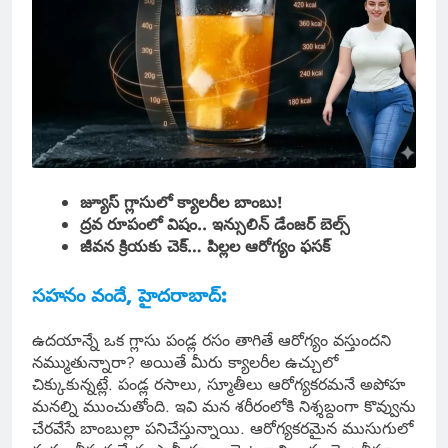
జ్యూస్ గ్లాసులో క్యాలరీల బాంబు!
ద్రవ రూపంలో విషం.. ఇన్సులిన్ డేంజర్ బెల్స్
జీవన క్రియకు చెక్… పిల్లల ఆరోగ్యం ఫసక్
సహనం వందే, హైదరాబాద్:
ఉదయాన్నే ఒక గ్లాసు పండ్ల రసం తాగితే ఆరోగ్యం వస్తుందని
నమ్ముతున్నారా? అయితే మీరు క్యాలరీల ఉచ్చులో
చిక్కుకున్నట్లే. పండ్ల రసాలు, స్మూతీలు ఆరోగ్యకరమనే అపోహ
మనల్ని ముంచుతోంది. ఇవి మన శరీరంలోకి నిశ్శబ్దంగా కొవ్వును
చేరవేసే బాంబుల్లా పనిచేస్తున్నాయి. ఆరోగ్యకరమైన ముసుగులో