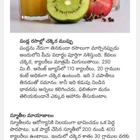
పండ్ల రసాల్లో చక్కెర ముప్పు
పండ్లను నేరుగా తినకుండా రసాలుగా మార్చినప్పుడు
అందులోని పీచు పదార్థం పూర్తిగా నశిస్తుంది. కేవలం
చక్కెర, క్యాలరీలు మాత్రమే మిగులుతాయి. 250
మి.లీ. ఆరెంజ్ జ్యూస్‌లో 110 క్యాలరీలు, 20 గ్రాముల
కంటే అధికంగా చక్కెర ఉంటుంది. ఇది 3 చపాతీలు
తినడంతో సమానం. కానీ ఇది కడుపు నిండిన
భావనను అస్సలు కలిగించదు. ఫలితంగా మనం
తెలియకుండానే ఎక్కువ ఆహారం తీసుకుంటాం.
స్మూతీల మాయాజాలం
స్మూతీలను ఆరోగ్యానికి నిలయంగా భావించడం ఒక పెద్ద
పొరపాటు. ఒక ప్యాక్ చేసిన స్మూతీలో 200 నుండి 400
క్యాలరీలు ఉంటాయి. ఇందులో చక్కెర శాతం 30 గ్రాముల వరకు