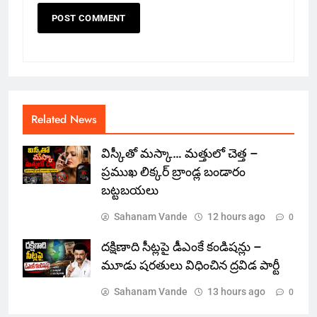
Related News
విస్కీతో మస్కా… మత్తులో చెత్త –
ప్రముఖ లిక్కర్ బ్రాండ్ల బండారం
బట్టబయలు
Sahanam Vande
12 hours ago
0
దక్షిణాది సీట్లపై డీఎంకే కండిషన్లు –
మూడు షరతులు విధించిన ద్రవిడ పార్టీ
Sahanam Vande
13 hours ago
0