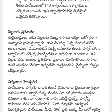
శీతల పానీయంలో 140 క్యాలరీలు, 39 గ్రాముల
చక్కెర ఉంటుంది. ఇవి ప్యాంక్రియాస్‌పై తీవ్రమైన
ఒత్తిడిని కలిగిస్తాయి.
పిల్లలకు ప్రమాదం
తల్లిదండ్రులు తమ పిల్లలకు పండ్ల రసాలు ఇస్తూ ఆరోగ్యంగా
ఉన్నారని భ్రమిస్తున్నారు. కానీ దీనివల్ల చిన్న వయసులోనే
ఊబకాయం, డయాబెటిస్ వచ్చే అవకాశం ఉంది. ప్యాక్ చేసిన
జ్యూస్‌లలో చక్కెర, ప్రిజర్వేటివ్‌లు అధికంగా ఉంటాయి. ఇవి
పిల్లల ఎదుగుదలపై ప్రతికూల ప్రభావం చూపుతాయి. రసాల
కంటే పండ్లను నేరుగా ఇవ్వడమే ఉత్తమమని వైద్యులు స్పష్టం
చేస్తున్నారు.
నిపుణుల హెచ్చరిక
పానీయాల ప్యాకెట్ల వెనుక ఉండే వివరాలను ప్రజలు జాగ్రత్తగా
గమనించాలి. డాక్టర్ సత్య వందన సూచన ప్రకారం పండ్లను
రసంలా కాకుండా నేరుగా తినాలి. ఎనర్జీ డ్రింక్స్, ఫ్యాన్సీ
కాఫీలను పరిమితం చేయాలి. నీరు మాత్రమే అత్యంత
సురక్షితమైన పానీయం. మీరు తాగే ప్రతి చుక్క మీ ఆరోగ్యాన్ని