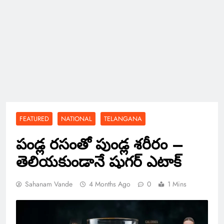
FEATURED
NATIONAL
TELANGANA
పండ్ల రసంతో పుండ్ల శరీరం –
తెలియకుండానే షుగర్ ఎటాక్
Sahanam Vande
4 Months Ago
0
1 Mins