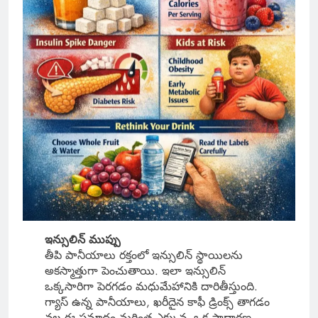
ఇన్సులిన్ ముప్పు
తీపి పానీయాలు రక్తంలో ఇన్సులిన్ స్థాయిలను
అకస్మాత్తుగా పెంచుతాయి. ఇలా ఇన్సులిన్
ఒక్కసారిగా పెరగడం మధుమేహానికి దారితీస్తుంది.
గ్యాస్ ఉన్న పానీయాలు, ఖరీదైన కాఫీ డ్రింక్స్ తాగడం
వల్ల ఈ ప్రమాదం మరింత ఎక్కువ. ఒక సాధారణ