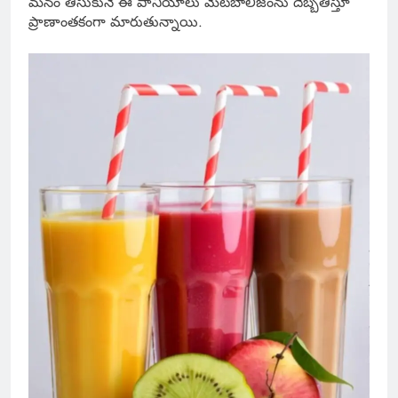
మనం తీసుకునే ఈ పానీయాలు మెటబాలిజంను దెబ్బతీస్తూ
ప్రాణాంతకంగా మారుతున్నాయి.