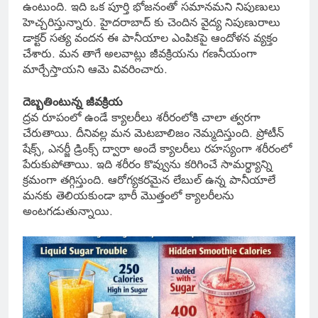
ఉంటుంది. ఇది ఒక పూర్తి భోజనంతో సమానమని నిపుణులు
హెచ్చరిస్తున్నారు. హైదరాబాద్ కు చెందిన వైద్య నిపుణురాలు
డాక్టర్ సత్య వందన ఈ పానీయాల ఎంపికపై ఆందోళన వ్యక్తం
చేశారు. మన తాగే అలవాట్లు జీవక్రియను గణనీయంగా
మార్చేస్తాయని ఆమె వివరించారు.
దెబ్బతింటున్న జీవక్రియ
ద్రవ రూపంలో ఉండే క్యాలరీలు శరీరంలోకి చాలా త్వరగా
చేరుతాయి. దీనివల్ల మన మెటబాలిజం నెమ్మదిస్తుంది. ప్రోటీన్
షేక్స్, ఎనర్జీ డ్రింక్స్ ద్వారా అందే క్యాలరీలు రహస్యంగా శరీరంలో
పేరుకుపోతాయి. ఇది శరీరం కొవ్వును కరిగించే సామర్థ్యాన్ని
క్రమంగా తగ్గిస్తుంది. ఆరోగ్యకరమైన లేబుల్ ఉన్న పానీయాలే
మనకు తెలియకుండా భారీ మొత్తంలో క్యాలరీలను
అంటగడుతున్నాయి.