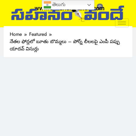
తెలుగు
www.sahanamvande.com
Home
Featured
నేతల ఫోన్లలో బూతు బొమ్మలు – పోర్న్ లీలలపై ఎంపీ పప్పు
యాదవ్ విసుర్లు