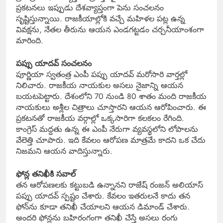
ప్రకటనలు ఇప్పుడు దేశవ్యాప్తంగా పెను సంచలనం
సృష్టిస్తున్నాయి. రాజకీయాల్లోకి వచ్చే మహిళల పట్ల ఉన్న
వివక్షను, నేతల తీరును ఆయన ఎండగట్టడం చర్చనీయాంశంగా
మారింది.
పప్పు యాదవ్ సంచలనం
పూర్ణియా స్వతంత్ర ఎంపీ పప్పు యాదవ్ మరోసారి వార్తల్లో
నిలిచారు. రాజకీయ నాయకుల అసలు నైజాన్ని ఆయన
బయటపెట్టారు. దేశంలోని 70 నుండి 80 శాతం మంది రాజకీయ
నాయకులు అశ్లీల చిత్రాలు చూస్తారని ఆయన ఆరోపించారు. ఈ
ప్రకటనతో రాజకీయ వర్గాల్లో ఒక్కసారిగా కలకలం రేగింది.
కాంగ్రెస్ మద్దతు ఉన్న ఈ ఎంపీ నేరుగా వ్యవస్థలోని లోపాలను
వేలెత్తి చూపారు. ఇది కేవలం ఆరోపణ మాత్రమే కాదని ఒక చేదు
నిజమని ఆయన వాదిస్తున్నారు.
ఫోన్ల తనిఖీకి సవాల్
తన ఆరోపణలకు కట్టుబడి ఉన్నానని రాజేష్ రంజన్ అలియాస్
పప్పు యాదవ్ స్పష్టం చేశారు. కేవలం ఇతరులనే కాదు తన
ఫోన్‌ను కూడా తనిఖీ చేయాలని ఆయన డిమాండ్ చేశారు.
అందరి ఫోన్లను బహిరంగంగా తనిఖీ చేస్తే అసలు రంగు