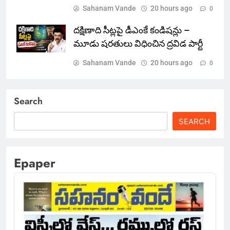
Sahanam Vande
20 hours ago
0
దక్షిణాది సీట్లపై డీఎంకే కండిషన్లు –
మూడు షరతులు విధించిన ద్రవిడ పార్టీ
Sahanam Vande
20 hours ago
0
Search
SEARCH
Epaper