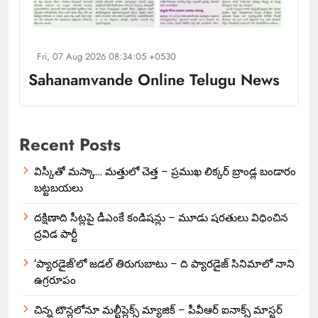
Fri, 07 Aug 2026 08:34:05 +0530
Sahanamvande Online Telugu News
Recent Posts
విస్కీతో మస్కా… మత్తులో చెత్త – ప్రముఖ లిక్కర్ బ్రాండ్ల బండారం
బట్టబయలు
దక్షిణాది సీట్లపై డీఎంకే కండిషన్లు – మూడు షరతులు విధించిన
ద్రవిడ పార్టీ
‘ప్యారడైజ్’లో జడల్ తిరుగుబాటు – ది ప్యారడైజ్ సినిమాలో నాని
ఉగ్రరూపం
చిన్న టౌన్లలోనూ మల్టీప్లెక్స్‌ మ్యాజిక్ – పీవీఆర్ ఐనాక్స్ మాస్టర్