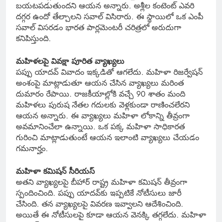
బయటపడుతుందని ఆయన అన్నారు. అశ్లీల కంటెంట్ ఎవరి
దగ్గర ఉందో తేల్చాలని సవాల్ విసిరారు. ఈ స్థాయిలో ఒక ఎంపీ
సవాల్ విసరడం భారత పార్లమెంటరీ చరిత్రలో అరుదుగా
కనిపిస్తుంది.
మహిళలపై వివక్షా పూరిత వ్యాఖ్యలు
పప్పు యాదవ్ వివాదం ఇక్కడితో ఆగలేదు. మహిళా రిజర్వేషన్
అంశంపై మాట్లాడుతూ ఆయన చేసిన వ్యాఖ్యలు మరింత
దుమారం రేపాయి. రాజకీయాల్లోకి వచ్చే 90 శాతం మంది
మహిళలు పురుష నేతల గదులకు వెళ్లకుండా రాణించలేరని
ఆయన అన్నారు. ఈ వ్యాఖ్యలు మహిళా లోకాన్ని తీవ్రంగా
అవమానించేలా ఉన్నాయి. ఒక పక్క మహిళా సాధికారత
గురించి మాట్లాడుతుంటే ఆయన ఇలాంటి వ్యాఖ్యలు చేయడం
గమనార్హం.
మహిళా కమిషన్ సీరియస్
అతని వ్యాఖ్యలపై బీహార్ రాష్ట్ర మహిళా కమిషన్ తీవ్రంగా
స్పందించింది. పప్పు యాదవ్‌కు ఇప్పటికే నోటీసులు జారీ
చేసింది. తన వ్యాఖ్యలపై వివరణ ఇవ్వాలని ఆదేశించింది.
అయితే ఈ నోటీసులపై కూడా ఆయన వెనక్కి తగ్గలేదు. మహిళా