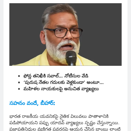
ఫోన్ల తనిఖీకి సవాల్… నోటీసుల వేడి
‘పురుష నేతల గదులకు వెళ్లకుండా’ అంటూ…
మహిళల నాయకులపై అనుచిత వ్యాఖ్యలు
సహనం వందే, బీహార్:
భారత రాజకీయ యవనికపై నైతిక విలువలు పాతాళానికి
పడిపోయాయని పప్పు యాదవ్ వ్యాఖ్యలు స్పష్టం చేస్తున్నాయి.
ప్రజాప్రతినిధుల వ్యక్తిగత ప్రవర్తనపై ఆయన చేసిన బాంబు లాంటి