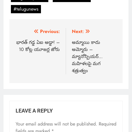
#telugunews
Previous:
Next:
భారత్ గడ్డ ఏఐ అడ్డా! –
అమ్మాయి కాదు
10 కోట్ల యూజర్ల జోరు
అమ్మోరు –
మ్యానోస్పియర్…
మహిళలపై మగ
శత్రుత్వం
LEAVE A REPLY
Your email address will not be published.
Required
fields are marked
*