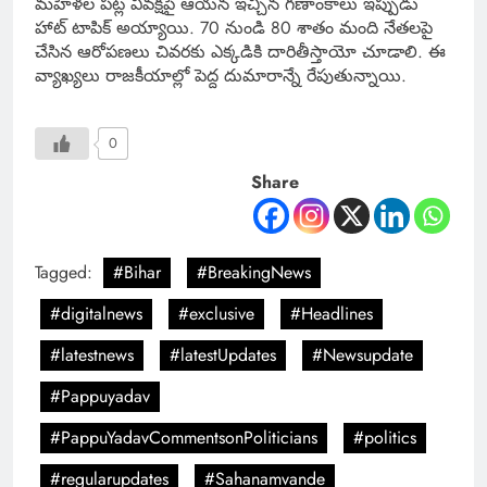
మహిళల పట్ల వివక్షపై ఆయన ఇచ్చిన గణాంకాలు ఇప్పుడు
హాట్ టాపిక్ అయ్యాయి. 70 నుండి 80 శాతం మంది నేతలపై
చేసిన ఆరోపణలు చివరకు ఎక్కడికి దారితీస్తాయో చూడాలి. ఈ
వ్యాఖ్యలు రాజకీయాల్లో పెద్ద దుమారాన్నే రేపుతున్నాయి.
0
Share
Tagged:
#Bihar
#BreakingNews
#digitalnews
#exclusive
#Headlines
#latestnews
#latestUpdates
#Newsupdate
#Pappuyadav
#PappuYadavCommentsonPoliticians
#politics
#regularupdates
#Sahanamvande