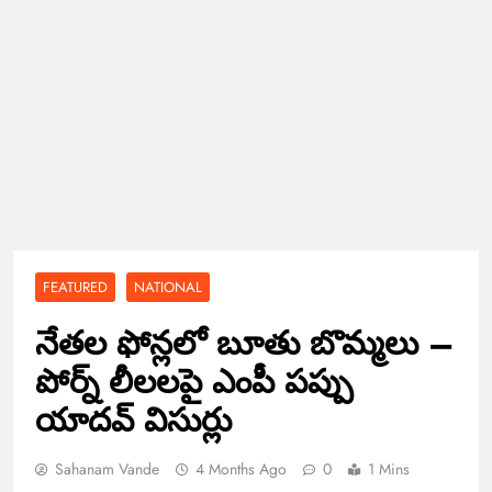
FEATURED
NATIONAL
నేతల ఫోన్లలో బూతు బొమ్మలు –
పోర్న్ లీలలపై ఎంపీ పప్పు
యాదవ్ విసుర్లు
Sahanam Vande
4 Months Ago
0
1 Mins