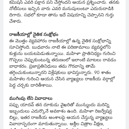
కమిషన్ ఎవరి పక్షాన పని చేస్తోందని ఆయన ప్రశ్నించారు. తనకు
నోటీసులు ఇచ్చిన వారు ఎవరి మనుషులంటూ ఎదురుదాడికి
దిగారు. సభలో కూడా తాను ఇదే విషయాన్ని చెప్పానని గుర్తు
చేశారు.
రాజకీయాల్లో నైతిక సంక్షోభం
ఈ మొత్తం వ్యవహారం రాజకీయాల్లో ఉన్న నైతిక సంక్షోభాన్ని
సూచిస్తోంది. బుధవారం నాటి ఈ పరిణామాలు వ్యవస్థలోని
కుళ్లును బయటపెడుతున్నాయి. మహిళా ప్రాతినిధ్యం గురించి
గొప్పలు చెప్పుకుంటున్న తరుణంలో ఇలాంటి మాటలు రావడం
బాధాకరం. ప్రజాప్రతినిధులు తమ గౌరవాన్ని తామే
తగ్గించుకుంటున్నారని విశ్లేషకులు భావిస్తున్నారు. 90 శాతం
మహిళల గురించి ఆయన చేసిన వ్యాఖ్యలు రాజకీయ వర్గాల్లో
పెద్ద చర్చకు దారితీశాయి.
ముగింపు లేని వివాదాలు
పప్పు యాదవ్ తన దూకుడు వైఖరితో మున్ముందు మరిన్ని
ఇబ్బందులు ఎదుర్కొనే అవకాశం ఉంది. మహిళా రిజర్వేషన్ల
బిల్లు, ఇతర రాజకీయ అంశాలపై ఆయన చేస్తున్న వ్యాఖ్యలు
వివాదాస్పదంగా మారుతున్నాయి. అశ్లీల చిత్రాల వీక్షణ,