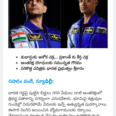
శుభాన్షుకు అశోక చక్ర… ప్రశాంత్ కు కీర్తి చక్ర
అంతరిక్ష యోధులకు సమున్నత గౌరవం
సరికొత్త చరిత్రకు భారత ప్రభుత్వం శ్రీకారం
సహనం వందే, న్యూఢిల్లీ:
భారత గడ్డపై పుట్టిన బిడ్డలు గగన వీధులు దాటి అంతరిక్షంలో
త్రివర్ణ పతాకాన్ని సగర్వంగా ఎగురవేశారు. భూమిపై శత్రువుల
గుండెల్లో నిదురపోయే వీరులకు ఇచ్చే అత్యున్నత పురస్కారాలు
ఈసారి నింగిని జయించిన వ్యోమగాములకు దక్కాయి.
దేశవ్యాప్తంగా గణతంత్ర వేడుకల ఉత్సాహం ఉరకలెత్తుతున్న