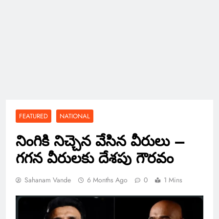
FEATURED
NATIONAL
నింగికి నిచ్చెన వేసిన వీరులు –
గగన వీరులకు దేశపు గౌరవం
Sahanam Vande
6 Months Ago
0
1 Mins