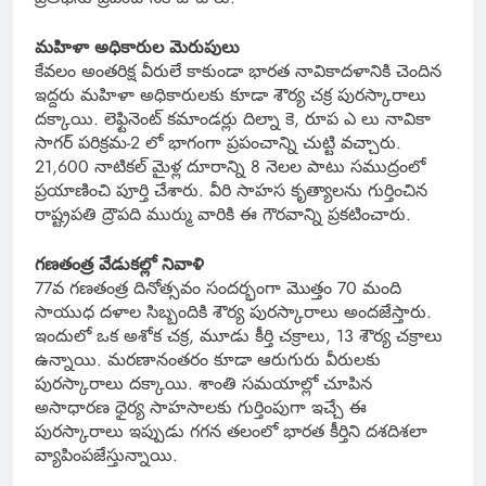
మహిళా అధికారుల మెరుపులు
కేవలం అంతరిక్ష వీరులే కాకుండా భారత నావికాదళానికి చెందిన
ఇద్దరు మహిళా అధికారులకు కూడా శౌర్య చక్ర పురస్కారాలు
దక్కాయి. లెఫ్టినెంట్ కమాండర్లు దిల్నా కె, రూప ఎ లు నావికా
సాగర్ పరిక్రమ-2 లో భాగంగా ప్రపంచాన్ని చుట్టి వచ్చారు.
21,600 నాటికల్ మైళ్ల దూరాన్ని 8 నెలల పాటు సముద్రంలో
ప్రయాణించి పూర్తి చేశారు. వీరి సాహస కృత్యాలను గుర్తించిన
రాష్ట్రపతి ద్రౌపది ముర్ము వారికి ఈ గౌరవాన్ని ప్రకటించారు.
గణతంత్ర వేడుకల్లో నివాళి
77వ గణతంత్ర దినోత్సవం సందర్భంగా మొత్తం 70 మంది
సాయుధ దళాల సిబ్బందికి శౌర్య పురస్కారాలు అందజేస్తారు.
ఇందులో ఒక అశోక చక్ర, మూడు కీర్తి చక్రాలు, 13 శౌర్య చక్రాలు
ఉన్నాయి. మరణానంతరం కూడా ఆరుగురు వీరులకు
పురస్కారాలు దక్కాయి. శాంతి సమయాల్లో చూపిన
అసాధారణ ధైర్య సాహసాలకు గుర్తింపుగా ఇచ్చే ఈ
పురస్కారాలు ఇప్పుడు గగన తలంలో భారత కీర్తిని దశదిశలా
వ్యాపింపజేస్తున్నాయి.