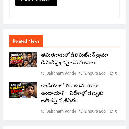
Related News
తమిళనాడులో డీలిమిటేషన్ డ్రామా –
డీఎంకే వైఖరిపై అనుమానాలు
Sahanam Vande
2 hours ago
0
ఇండియాలో‌ ఈ సదుపాయాలు
ఉంటాయా? – విదేశాల్లో డబ్బుకు
అతీతమైన జీవితం
Sahanam Vande
2 hours ago
0