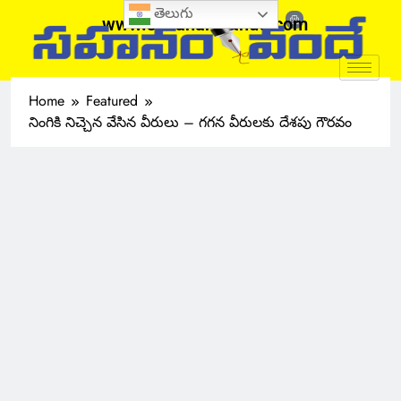
తెలుగు
www.sahanamvande.com
Home
Featured
నింగికి నిచ్చెన వేసిన వీరులు – గగన వీరులకు దేశపు గౌరవం