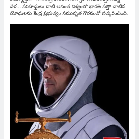
వేళ… సరిహద్దులు దాటి అనంత విశ్వంలో భారత్ సత్తా చాటిన
యోధులను కేంద్ర ప్రభుత్వం సమున్నత గౌరవంతో సత్కరించింది.