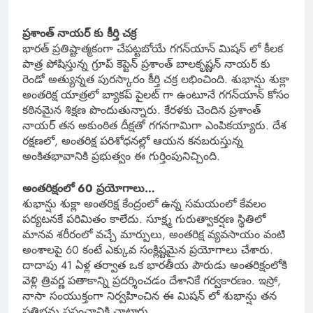
ప్రశాంత్ నాయర్ కు కీర్తి చక్ర
భారత్ ప్రతిష్టాత్మకంగా చేపట్టబోయే గగన్‌యాన్ మిషన్ లో కీలక
పాత్ర పోషిస్తున్న గ్రూప్ కెప్టెన్ ప్రశాంత్ బాలకృష్ణన్ నాయర్ కు
రెండో అత్యున్నత పురస్కారం కీర్తి చక్ర లభించింది. శుభాన్షు శుక్లా
అంతరిక్ష యాత్రలో బ్యాకప్ పైలట్ గా ఉంటూనే గగన్‌యాన్ కోసం
కఠినమైన శిక్షణ పొందుతున్నారు. కేరళకు చెందిన ప్రశాంత్
నాయర్ తన అకుంఠిత దీక్షతో గగనగామిగా ఎంపికయ్యారు. దేశ
రక్షణలో, అంతరిక్ష పరిశోధనల్లో ఆయన కనబరుస్తున్న
అంకితభావానికి ప్రభుత్వం ఈ గుర్తింపునిచ్చింది.
అంతరిక్షంలో 60 ప్రయోగాలు…
శుభాన్షు శుక్లా అంతరిక్ష కేంద్రంలో ఉన్న సమయంలో కేవలం
పర్యటనకే పరిమితం కాలేదు. సూక్ష్మ గురుత్వాకర్షణ స్థితిలో
మానవ శరీరంలో వచ్చే మార్పులు, అంతరిక్ష వ్యవసాయం వంటి
అంశాలపై 60 కంటే ఎక్కువ సంక్లిష్టమైన ప్రయోగాలు చేశారు.
దాదాపు 41 ఏళ్ల తర్వాత ఒక భారతీయ పౌరుడు అంతరిక్షంలోకి
వెళ్లి త్రివర్ణ పతాకాన్ని ప్రదర్శించడం దేశానికే గర్వకారణం. ఇస్రో,
నాసా సంయుక్తంగా నిర్వహించిన ఈ మిషన్ లో శుభాన్షు తన
ప్రతిభను ప్రపంచానికి చాటారు.