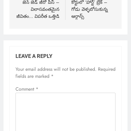
జెన్ జెడ్ జీరో పీస్ –
కోర్టులో ‘హార్ట్’ బ్రేక్ –
విలాసవంతమైన
గోడు వెళ్ళబోసుకున్న
జీవితం… విపరీత ఒత్తిడి
ఆర్గాన్స్
LEAVE A REPLY
Your email address will not be published.
Required
fields are marked
*
Comment
*