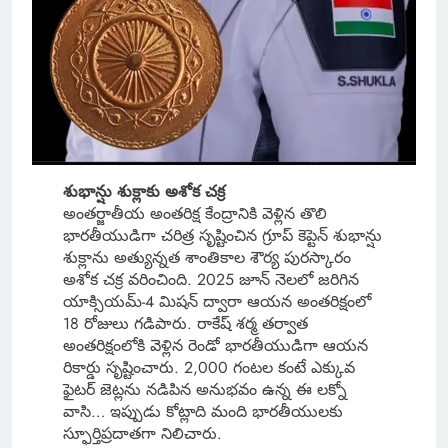
శుభాన్షు శుక్లాకు అశోక చక్ర
అంతర్జాతీయ అంతరిక్ష కేంద్రానికి వెళ్లిన తొలి
భారతీయుడిగా చరిత్ర సృష్టించిన గ్రూప్ కెప్టెన్ శుభాన్షు
శుక్లాను అత్యున్నత శాంతికాల శౌర్య పురస్కారం
అశోక చక్ర వరించింది. 2025 జూన్ నెలలో జరిగిన
యాక్సియమ్-4 మిషన్ ద్వారా ఆయన అంతరిక్షంలో
18 రోజులు గడిపారు. రాకేష్ శర్మ తర్వాత
అంతరిక్షంలోకి వెళ్లిన రెండో భారతీయుడిగా ఆయన
రికార్డు సృష్టించారు. 2,000 గంటల కంటే ఎక్కువ
ఫైటర్ జెట్లను నడిపిన అనుభవం ఉన్న ఈ లక్నో
వాసి… ఇప్పుడు కోట్లాది మంది భారతీయులకు
స్ఫూర్తిప్రదాతగా నిలిచారు.