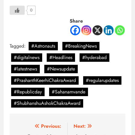
0
Share
Tagged:
#Astronauts
#BreakingNews
#digitalnews
#Headlines
#hyderabad
#latestnews
#Newsupdate
#PrashanthKeerhiChakraAward
#regularupdates
#Republicday
#Sahanamvande
#ShubhanshuAshokChakraAward
Previous:
Next: