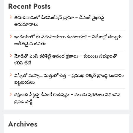
Recent Posts
తమిళనాడులో డీలిమిటేషన్ డ్రామా – డీఎంకే వైఖరిపై
అనుమానాలు
ఇండియాలో‌ ఈ సదుపాయాలు ఉంటాయా? – విదేశాల్లో డబ్బుకు
అతీతమైన జీవితం
మోడీతో ఎంపీ కలిశెట్టి ఆనంద క్షణాలు – కుటుంబ సభ్యులతో
కలిసి భేటీ
విస్కీతో మస్కా… మత్తులో చెత్త – ప్రముఖ లిక్కర్ బ్రాండ్ల బండారం
బట్టబయలు
దక్షిణాది సీట్లపై డీఎంకే కండిషన్లు – మూడు షరతులు విధించిన
ద్రవిడ పార్టీ
Archives