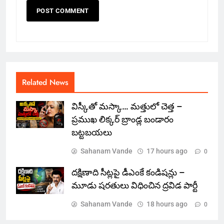
Related News
విస్కీతో మస్కా… మత్తులో చెత్త –
ప్రముఖ లిక్కర్ బ్రాండ్ల బండారం
బట్టబయలు
Sahanam Vande
17 hours ago
0
దక్షిణాది సీట్లపై డీఎంకే కండిషన్లు –
మూడు షరతులు విధించిన ద్రవిడ పార్టీ
Sahanam Vande
18 hours ago
0