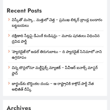
Recent Posts
విస్కీతో మస్కా… మత్తులో చెత్త – ప్రముఖ లిక్కర్ బ్రాండ్ల బండారం
బట్టబయలు
దక్షిణాది సీట్లపై డీఎంకే కండిషన్లు – మూడు షరతులు విధించిన
ద్రవిడ పార్టీ
‘ప్యారడైజ్’లో జడల్ తిరుగుబాటు – ది ప్యారడైజ్ సినిమాలో నాని
ఉగ్రరూపం
చిన్న టౌన్లలోనూ మల్టీప్లెక్స్‌ మ్యాజిక్ – పీవీఆర్ ఐనాక్స్ మాస్టర్
ప్లాన్
జార్ఖండ్‌కు బొద్దింకల దండు – ఆ రాష్ట్రానికి కాక్రోచ్ పార్టీ నేత
అభిజీత్ దీప్కే
Archives