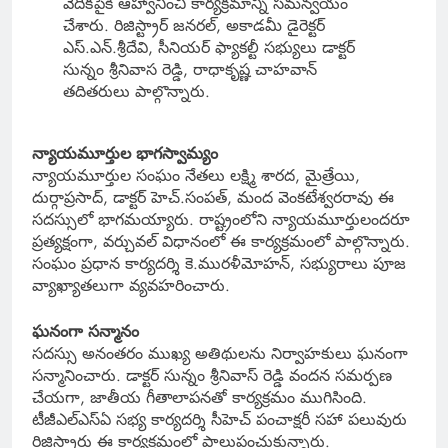
వేదికపైకి ఆహ్వానించి కార్యక్రమాన్ని సమన్వయం
చేశారు. రిజిస్ట్రార్‌ జనరల్‌, అకాడమీ డైరెక్టర్‌
ఎస్‌.ఎన్‌.శ్రీదేవి, సీనియర్‌ ఫ్యాకల్టీ సభ్యులు డాక్టర్‌
సున్నం శ్రీనివాస రెడ్డి, రాధాకృష్ణ చాహవాన్‌
తదితరులు పాల్గొన్నారు.
న్యాయమూర్తుల భాగస్వామ్యం
న్యాయమూర్తుల సంఘం నేతలు లక్ష్మి శారద, మైత్రేయి,
దుర్గాప్రసాద్‌, డాక్టర్‌ హెచ్‌.సంపత్‌, మంద వెంకటేశ్వరరావు ఈ
సదస్సులో భాగమయ్యారు. రాష్ట్రంలోని న్యాయమూర్తులందరూ
ప్రత్యక్షంగా, వర్చువల్‌ విధానంలో ఈ కార్యక్రమంలో పాల్గొన్నారు.
సంఘం ప్రధాన కార్యదర్శి కె.మురళీమోహన్‌, సభ్యురాలు పూజ
వ్యాఖ్యాతలుగా వ్యవహరించారు.
ఘనంగా సన్మానం
సదస్సు అనంతరం ముఖ్య అతిథులను నిర్వాహకులు ఘనంగా
సన్మానించారు. డాక్టర్‌ సున్నం శ్రీనివాస్‌ రెడ్డి వందన సమర్పణ
చేయగా, జాతీయ గీతాలాపనతో కార్యక్రమం ముగిసింది.
టీజీఎల్‌ఎస్‌ఏ సభ్య కార్యదర్శి సీహెచ్‌ పంచాక్షరీ సహా పలువురు
రిజిస్ట్రార్లు ఈ కార్యక్రమంలో పాలుపంచుకున్నారు.