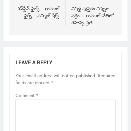
ఎప్‌స్టీన్ ఫైల్స్… రాహుల్
నిషిద్ధ పుస్తకం నిప్పుల
ఫైర్స్… సమ్మిట్ షేక్స్
వర్షం – రాహుల్ చేతిలో
రహస్య ప్రతి
LEAVE A REPLY
Your email address will not be published.
Required
fields are marked
*
Comment
*