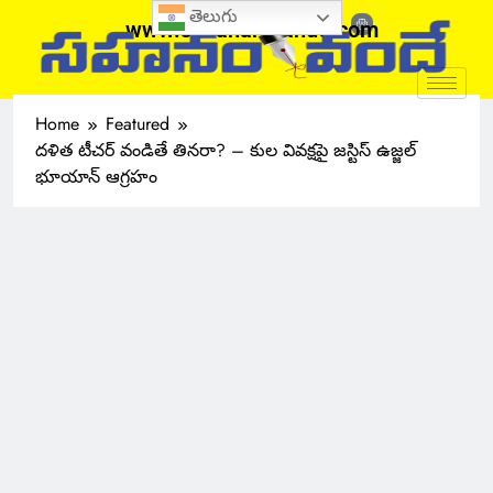
తెలుగు
www.sahanamvande.com
Home
Featured
దళిత టీచర్‌ వండితే తినరా? – కుల వివక్షపై జస్టిస్‌ ఉజ్జల్‌
భూయాన్‌ ఆగ్రహం