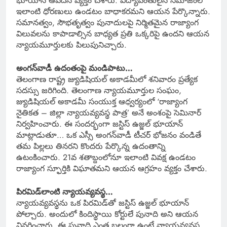
భూయాన్‌ ఆవేదన వ్యక్తం చేశారు. విద్యావంతులైన సమాజంలో
ఇలాంటి ధోరణులు ఉండటం బాధాకరమని ఆయన పేర్కొన్నారు.
సమానత్వం, సౌభతృత్వం పునాదులపై నిర్మితమైన రాజ్యాంగ
విలువలను కాపాడాల్సిన బాధ్యత ప్రతి ఒక్కరిపై ఉందని ఆయన
న్యాయమూర్తులకు పిలుపునిచ్చారు.
అంగన్‌వాడీ ఉదంతంపై మండిపాటు…
తెలంగాణ రాష్ట్ర జ్యుడిషియల్‌ అకాడమీలో శనివారం ప్రత్యేక
సదస్సు జరిగింది. తెలంగాణ న్యాయమూర్తుల సంఘం,
జ్యుడిషియల్‌ అకాడమీ సంయుక్త ఆధ్వర్యంలో ‘రాజ్యాంగ
నైతికత – జిల్లా న్యాయవ్యవస్థ పాత్ర’ అనే అంశంపై సెమినార్‌
నిర్వహించారు. ఈ సందర్భంగా జస్టిస్‌ ఉజ్జల్‌ భూయాన్‌
మాట్లాడుతూ… ఒక ఎస్సీ అంగన్‌వాడీ టీచర్‌ భోజనం వండితే
తమ పిల్లలు తినరని కొందరు పేర్కొన్న ఉదంతాన్ని
ఉటంకించారు. 21వ శతాబ్దంలోనూ ఇలాంటి వివక్ష ఉండటం
రాజ్యాంగ స్ఫూర్తికి విఘాతమని ఆయన ఆగ్రహం వ్యక్తం చేశారు.
పిరమిడ్‌లాంటి న్యాయవ్యవస్థ…
న్యాయవ్యవస్థను ఒక పిరమిడ్‌తో జస్టిస్‌ ఉజ్జల్‌ భూయాన్‌
పోల్చారు. అందులో కిందిస్థాయి కోర్టులే పునాది అని ఆయన
వివరించారు. ఈ పునాది ఎంత బలంగా ఉంటే న్యాయవ్యవస్థ