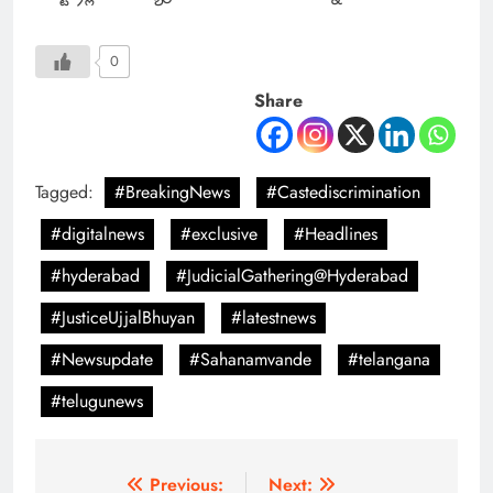
0
Share
Tagged:
#BreakingNews
#Castediscrimination
#digitalnews
#exclusive
#Headlines
#hyderabad
#JudicialGathering@Hyderabad
#JusticeUjjalBhuyan
#latestnews
#Newsupdate
#Sahanamvande
#telangana
#telugunews
Previous:
Next: