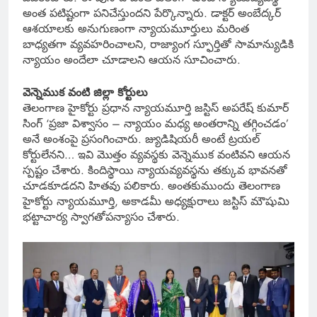
అంత పటిష్టంగా పనిచేస్తుందని పేర్కొన్నారు. డాక్టర్‌ అంబేద్కర్‌
ఆశయాలకు అనుగుణంగా న్యాయమూర్తులు మరింత
బాధ్యతగా వ్యవహరించాలని, రాజ్యాంగ స్ఫూర్తితో సామాన్యుడికి
న్యాయం అందేలా చూడాలని ఆయన సూచించారు.
వెన్నెముక వంటి జిల్లా కోర్టులు
తెలంగాణ హైకోర్టు ప్రధాన న్యాయమూర్తి జస్టిస్‌ అపరేష్‌ కుమార్‌
సింగ్‌ ‘ప్రజా విశ్వాసం – న్యాయం మధ్య అంతరాన్ని తగ్గించడం’
అనే అంశంపై ప్రసంగించారు. జ్యుడిషియరీ అంటే ట్రయల్‌
కోర్టులేనని… ఇవి మొత్తం వ్యవస్థకు వెన్నెముక వంటివని ఆయన
స్పష్టం చేశారు. కిందిస్థాయి న్యాయవ్యవస్థను తక్కువ భావనతో
చూడకూడదని హితవు పలికారు. అంతకుముందు తెలంగాణ
హైకోర్టు న్యాయమూర్తి, అకాడమీ అధ్యక్షురాలు జస్టిస్‌ మౌషుమి
భట్టాచార్య స్వాగతోపన్యాసం చేశారు.