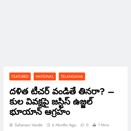
FEATURED
NATIONAL
TELANGANA
దళిత టీచర్‌ వండితే తినరా? –
కుల వివక్షపై జస్టిస్‌ ఉజ్జల్‌
భూయాన్‌ ఆగ్రహం
Sahanam Vande
6 Months Ago
0
1 Mins