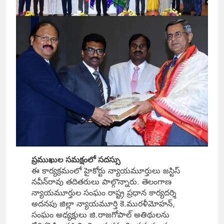
ప్రముఖుల సమక్షంలో సదస్సు
ఈ కార్యక్రమంలో హైకోర్టు న్యాయమూర్తులు జస్టిస్‌
నవీన్‌రావు తదితరులు పాల్గొన్నారు. తెలంగాణ
న్యాయమూర్తుల సంఘం రాష్ట్ర ప్రధాన కార్యదర్శి
అదనపు జిల్లా న్యాయమూర్తి కె.మురళీమోహన్‌,
సంఘం అధ్యక్షులు జి.రాజగోపాల్‌ అతిథులను