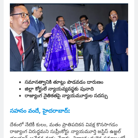
సమానత్వానికి తూట్లు పొడవడం దారుణం
జిల్లా కోర్టులే న్యాయవ్యవస్థకు పునాది
రాజ్యాంగ నైతికతపై న్యాయమూర్తుల సదస్సు
సహనం వందే, హైదరాబాద్:
దేశంలో నేటికీ కులం, మతం ప్రాతిపదికన వివక్ష కొనసాగడం
రాజ్యాంగ విరుద్ధమని సుప్రీంకోర్టు న్యాయమూర్తి జస్టిస్‌ ఉజ్జల్‌