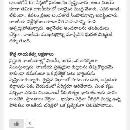
కాలంలోనే 151 సీట్లతో ప్రభంజనం సృష్టించారు. అటు విజయ్
కూడా తమిళ రాజకీయాల్లో బలమైన ముద్ర వేశారు. ఎవరి అండ
లేకుండా.. కేవలం ప్రజల అండతోనే సింహాసనాన్ని అధిష్టించారు.
రాజకీయ విశ్లేషకులు కూడా వీరి సాహసాన్ని చూసి
ఆశ్చర్యపోతున్నారు. అగ్రనేతల అంచనాలను తలకిందులు
చేస్తూ.. రాజకీయ ముఖచిత్రాన్ని మార్చేసిన ఘనత వీరిద్దరికే
దక్కుతుంది.
కొత్త నాయకత్వ లక్షణాలు
ప్రస్తుత రాజకీయాల్లో విజయ్, జగన్ ఒక ఆదర్శంగా
నిలుస్తున్నారు. రాజకీయ ప్రత్యర్థుల కుట్రలను తిప్పికొట్టడమే
కాకుండా తమకంటూ ఒక ప్రత్యేక ఓటు బ్యాంకును
సృష్టించుకున్నారు. క్రైస్తవ వర్గాలతో పాటు యువత, అట్టడుగు
వర్గాలను ఏకం చేయడంలో వీరిద్దరూ ఆరితేరారు. ఎంత కష్టం
వచ్చినా ఎదురు నిలబడాలనే వీరి తత్వం భావి తరాలకు పాఠం
లాంటిది. ప్రాంతాలు వేరైనా… భాషలు వేరైనా వీరిద్దరి మధ్య ఉన్న
పోలికలు రాజకీయ చరిత్రలో ఒక ప్రత్యేకంగా నిలిచిపోతాయి.
0