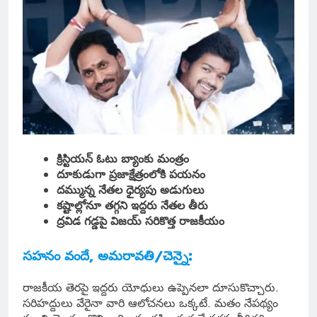
క్రిస్టియన్ ఓటు బ్యాంకు మంత్రం
దూకుడుగా ప్రజాక్షేత్రంలోకి పయనం
దమ్మున్న నేతల ధైర్యపు అడుగులు
కష్టాల్లోనూ తగ్గని ఇద్దరు నేతల తీరు
ద్రవిడ గడ్డపై విజయ్ సరికొత్త రాజకీయం
సహనం వందే, అమరావతి/చెన్నై:
రాజకీయ తెరపై ఇద్దరు యోధులు ఉప్పెనలా దూసుకొచ్చారు.
సరిహద్దులు వేరైనా వారి ఆలోచనలు ఒక్కటే. మతం నేపథ్యం