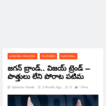
ANDHRA PRADESH
FEATURED
NATIONAL
జగన్ బ్రాండ్.. విజయ్ ట్రెండ్ –
పొత్తులు లేని పోరాట పటిమ
Sahanam Vande
3 Months Ago
0
1 Mins