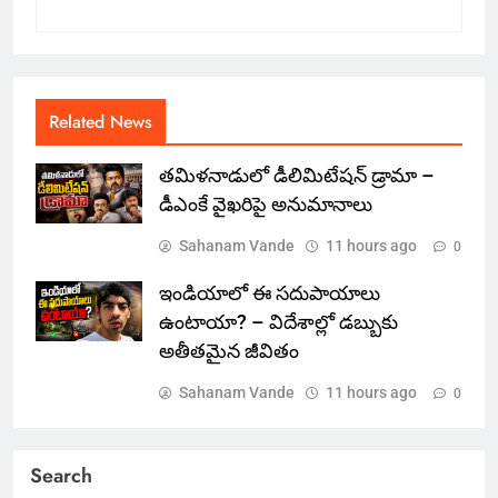
Related News
తమిళనాడులో డీలిమిటేషన్ డ్రామా –
డీఎంకే వైఖరిపై అనుమానాలు
Sahanam Vande
11 hours ago
0
ఇండియాలో‌ ఈ సదుపాయాలు
ఉంటాయా? – విదేశాల్లో డబ్బుకు
అతీతమైన జీవితం
Sahanam Vande
11 hours ago
0
Search