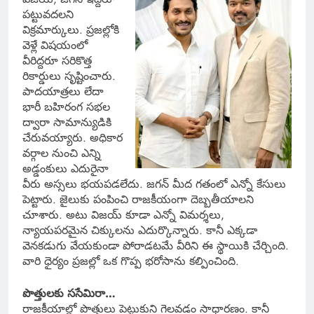
పట్టువదలని
విక్రమార్కులు. ప్రజల్లోకి
వెళ్లే విషయంలో
వీరిద్దరూ సరికొత్త
రికార్డులు సృష్టించారు.
పాదయాత్రలు లేదా
భారీ బహిరంగ సభల
ద్వారా సామాన్యుడికి
చేరువయ్యారు. అధికార
వర్గాల నుంచి ఎన్ని
అడ్డంకులు ఎదురైనా
వీరు అస్సలు భయపడలేదు. జగన్ మీద గతంలో ఎన్నో కేసులు
పెట్టారు. జైలుకు పంపించి రాజకీయంగా దెబ్బతీయాలని
చూశారు. అటు విజయ్ కూడా ఎన్నో విమర్శలు,
న్యాయపరమైన చిక్కులను ఎదుర్కొన్నారు. కానీ ఎక్కడా
వెనకడుగు వేయకుండా పోరాడటమే వీరిని ఈ స్థాయికి చేర్చింది.
వారి ధైర్యం ప్రజల్లో ఒక గొప్ప భరోసాను కల్పించింది.
పొత్తులకు ససేమిరా…
రాజకీయాల్లో పొత్తులు పెట్టుకుని గెలవడం సాధారణం. కానీ