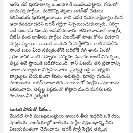
జగన్ తన ప్రయాణాన్ని ఒంటరిగానే మొదలుపెట్టారు. గతంలో
వామపక్ష పార్టీలు, మరికొన్ని శక్తులు జగన్‌తో చేతులు
కలిపేందుకు ప్రయత్నించాయి. కానీ ఎవరి దయాదాక్షిణ్యాల మీద
ఆధారపడకూడదని జగన్ గట్టిగా నిశ్చయించుకున్నారు. సరిగ్గా
ఇదే పంథాను విజయ్ అనుసరించారు. తమిళనాడులో కాంగ్రెస్,
బీజేపీ వంటి జాతీయ పార్టీలు విజయ్‌తో పొత్తు కోసం పడరాని
పాట్లు పడ్డాయి. అయితే ఆయన ఏ పార్టీతోనూ రాజీ పడలేదు.
సొంత బలం మీద నమ్మకంతోనే బరిలోకి దిగి తాను ఏంటో
ప్రపంచానికి చాటి చెప్పారు. ఎన్నికల ప్రచారం అంటే విమర్శలు,
తిట్లు అనే స్థాయికి పడిపోయింది. కానీ విజయ్ తన ప్రచారాన్ని
చాలా మర్యాదగా నిర్వహించారు. ప్రత్యర్థులపై అసభ్యకర
వ్యాఖ్యలు చేయకుండా కేవలం అభివృద్ధి, మార్పు గురించి
మాట్లాడారు. జగన్ కూడా తన హయాంలో సంక్షేమ పథకాలను
వివరించారు. నిశ్శబ్ద విప్లవంతో కోట్లాది మంది మనసులను
గెలవడం వీరి ప్రత్యేకత.
ఒంటరి పోరుతో పీఠం…
మొదటి సారి ముఖ్యమంత్రులు అయిన తీరు ఇద్దరిది ఒకే రకం.
ప్రాంతీయ రాజకీయాల్లో జాతీయ పార్టీల చక్రబంధాన్ని వీరు
విజయవంతంగా ఛేదించారు. జగన్ పార్టీ పెట్టిన తక్కువ