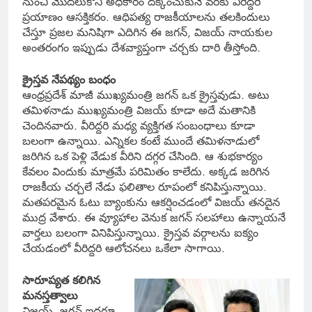
నుంచి మొదలుకొని అధికారం దక్కించుకునే వరకు వీరిద్దరి
ప్రయాణం ఆసక్తికరం. ఆధిపత్య రాజకీయాలను తలకిందులు
చేస్తూ ప్రజల మనిషిగా ఎదిగిన ఈ జగన్, విజయ్ నాయకుల
అంతరంగం ఇప్పుడు దేశవ్యాప్తంగా చర్చకు దారి తీస్తోంది.
క్రైస్తవ నేపథ్యం బంధం
ఆంధ్రప్రదేశ్ మాజీ ముఖ్యమంత్రి జగన్ ఒక క్రైస్తవుడు. అటు
తమిళనాడు ముఖ్యమంత్రి విజయ్ కూడా అదే మతానికి
చెందినవారు. వీరిద్దరి మధ్య వ్యక్తిగత సంబంధాలు కూడా
బలంగా ఉన్నాయి. ఎన్నికల కంటే ముందే తమిళనాడులో
జరిగిన ఒక పెళ్లి వేడుక వీరిని దగ్గర చేసింది. ఆ శుభకార్యం
కేవలం విందుకు మాత్రమే పరిమితం కాలేదు. అక్కడ జరిగిన
రాజకీయ చర్చలే నేడు ఫలితాల రూపంలో కనిపిస్తున్నాయి.
మతపరమైన ఓటు బ్యాంకును ఆకర్షించడంలో విజయ్ తనదైన
ముద్ర వేశారు. ఈ వ్యూహాల వెనుక జగన్ సలహాలు ఉన్నాయనే
వార్తలు బలంగా వినిపిస్తున్నాయి. క్రైస్తవ వర్గాలను ఐక్యం
చేయడంలో వీరిద్దరి ఆలోచనలు ఒకేలా సాగాయి.
సారూప్యత కలిగిన
మనస్తత్వాలు
విజయ్, జగన్ ఇద్దరూ