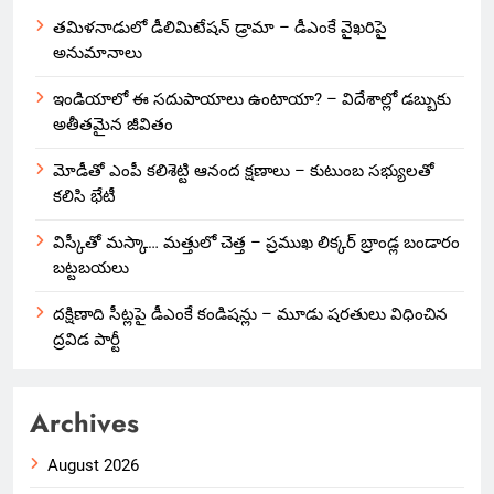
తమిళనాడులో డీలిమిటేషన్ డ్రామా – డీఎంకే వైఖరిపై
అనుమానాలు
ఇండియాలో‌ ఈ సదుపాయాలు ఉంటాయా? – విదేశాల్లో డబ్బుకు
అతీతమైన జీవితం
మోడీతో ఎంపీ కలిశెట్టి ఆనంద క్షణాలు – కుటుంబ సభ్యులతో
కలిసి భేటీ
విస్కీతో మస్కా… మత్తులో చెత్త – ప్రముఖ లిక్కర్ బ్రాండ్ల బండారం
బట్టబయలు
దక్షిణాది సీట్లపై డీఎంకే కండిషన్లు – మూడు షరతులు విధించిన
ద్రవిడ పార్టీ
Archives
August 2026