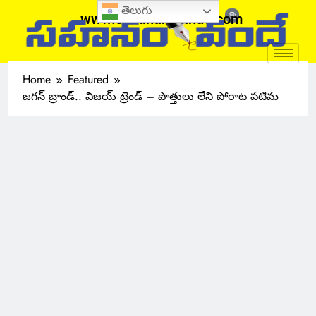
తెలుగు
www.sahanamvande.com
Home
Featured
జగన్ బ్రాండ్.. విజయ్ ట్రెండ్ – పొత్తులు లేని పోరాట పటిమ