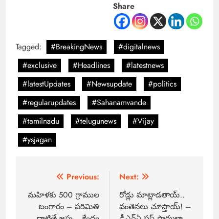
Share
Tagged:
#BreakingNews
#digitalnews
#exclusive
#Headlines
#latestnews
#latestUpdates
#Newsupdate
#politics
#regularupdates
#Sahanamvande
#tamilnadu
#telugunews
#Vijay
#ysjagan
Previous:
Next:
మహిళకు 500 గ్రాముల
రోడ్లు మాట్లాడతాయ్..
బంగారం – పరిమితి
వంతెనలు చూస్తాయ్! –
దాటితే జప్తు… కేంద్రం
డీఎన్ఏ ప్లస్ ఫార్ములా…