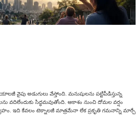
 బయాలజీ వైపు అడుగులు వేస్తోంది. మనుషులను పట్టిపీడిస్తున్న
మలను వదిలేందుకు సిద్ధమవుతోంది. ఆకాశం నుంచి దోమల వర్షం
. ఇది కేవలం టెక్నాలజీ మాత్రమేనా లేక ప్రకృతి గమనాన్ని మార్చే