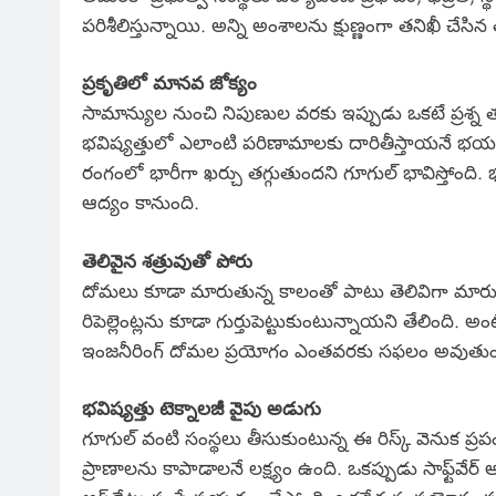
పరిశీలిస్తున్నాయి. అన్ని అంశాలను క్షుణ్ణంగా తనిఖీ చేసిన 
ప్రకృతిలో మానవ జోక్యం
సామాన్యుల నుంచి నిపుణుల వరకు ఇప్పుడు ఒకటే ప్రశ్న త
భవిష్యత్తులో ఎలాంటి పరిణామాలకు దారితీస్తాయనే భయ
రంగంలో భారీగా ఖర్చు తగ్గుతుందని గూగుల్ భావిస్తోంది. 
ఆద్యం కానుంది.
తెలివైన శత్రువుతో పోరు
దోమలు కూడా మారుతున్న కాలంతో పాటు తెలివిగా మారుతున
రిపెల్లెంట్లను కూడా గుర్తుపెట్టుకుంటున్నాయని తేలింది.
ఇంజనీరింగ్ దోమల ప్రయోగం ఎంతవరకు సఫలం అవుతుందనేది 
భవిష్యత్తు టెక్నాలజీ వైపు అడుగు
గూగుల్ వంటి సంస్థలు తీసుకుంటున్న ఈ రిస్క్ వెనుక ప్ర
ప్రాణాలను కాపాడాలనే లక్ష్యం ఉంది. ఒకప్పుడు సాఫ్ట్‌వ