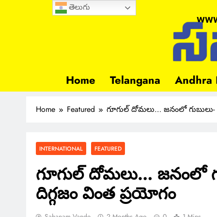
తెలుగు
www
Home
Telangana
Andhra 
Home
Featured
గూగుల్ దోమలు… జనంలో గుబులు- దో
INTERNATIONAL
FEATURED
గూగుల్ దోమలు… జనంలో గు
దిగ్గజం వింత ప్రయోగం
Sahanam Vande
2 Months Ago
0
1 Mins