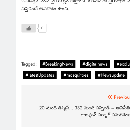
అప్‌డేట్లు పంపే ప్రయత్నం చేస్తోంది. ఒకవేళ ఈ ప్రయోగం
విస్తరించే అవకాశం ఉంది.
0
Tagged:
#BreakingNews
#digitalnews
#exclu
#latestUpdates
#mosquitoes
#Newsupdate
Previou
20 మంది డిస్మిస్… 332 మంది సస్పెండ్ – అవినీతి
రాజస్థాన్ సర్కార్ సమరశం