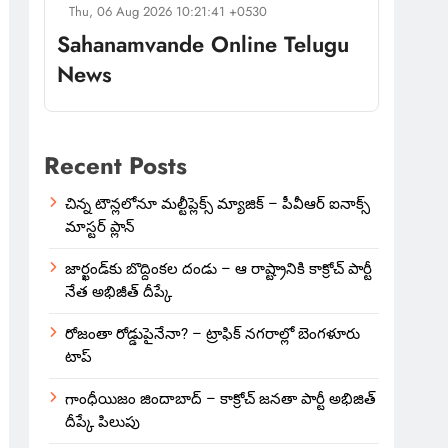
Thu, 06 Aug 2026 10:21:41 +0530
Sahanamvande Online Telugu
News
Recent Posts
చిన్న టౌన్లలోనూ మల్టీప్లెక్స్‌ మ్యాజిక్ – పీవీఆర్ ఐనాక్స్
మాస్టర్ ప్లాన్
జార్ఖండ్‌కు బొద్దింకల దండు – ఆ రాష్ట్రానికి కాక్రోచ్ పార్టీ
నేత అభిజీత్ దీప్కే
రోజంతా రోడ్డుపైనేనా? – ట్రాఫిక్ నగరాల్లో బెంగళూరు
టాప్
గాంధీయిజం జిందాబాద్ – కాక్రోచ్ జనతా పార్టీ అభిజిత్
దీప్కే పిలుపు