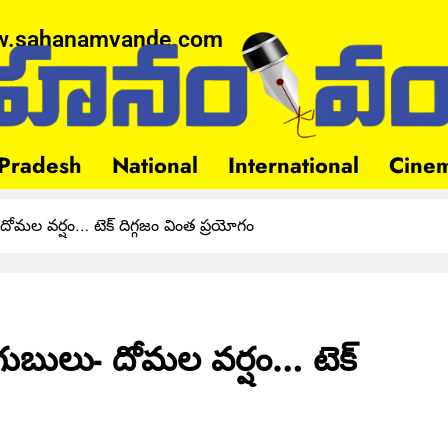
.sahanamvande.com
Pradesh
National
International
Cine
మల వర్షం… టెక్ దిగ్గజం వింత ప్రయోగం
బులు- దోమల వర్షం… టెక్