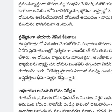
ప్రపంచవ్యాప్తంగా దోమల వల్ల సంభవించే డెంగీ, మలేరి
భాగంగా అమెరికాలోని కాలిఫోర్నియా, ఫ్లోరిడా రాష్ట్రాల్లో 3
దోమలను అణిచివేయడానికి దోమలనే ఆయుధంగా వాడుకోవడమే
మందును వాడినట్లుగా ఉంటుంది.
ప్రత్యేకంగా తయారు చేసిన కీటకాలు
ఈ ప్రయోగంలో విడుదల చేయబోయేవి సాధారణ దోమలు 
వీటిని ప్రయోగశాలల్లో ప్రత్యేకంగా ఇంజనీరింగ్ చేసి తయార
చేశారు. ఈ దోమలు వ్యాధులను మోసుకెళ్లవు. అంతేకాకు
వ్యాధులను వ్యాప్తి చేసే దోమల సంతతిని తగ్గించేలా వీటిని
రూపొందించారు. వీటివల్ల ప్రజలకు ఎలాంటి ముప్పు ఉండ
శాస్త్రవేత్తలు ధీమా వ్యక్తం చేస్తున్నారు.
అధికారుల అనుమతి కోసం నిరీక్షణ
గూగుల్ ఈ ప్రయోగం కోసం ఫెడరల్ అధికారుల దగ్గర అధిక
అనుమతి కోరింది. రాబోయే రెండేళ్ల కాలంలో దశలవారీగా ఈ ల
అమెరికా ప్రభుత్వ సంస్థలు పర్యావరణ ప్రభావం, భద్రత, 