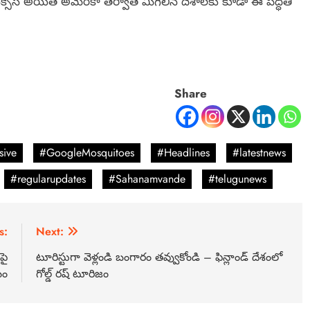
 సక్సెస్ అయితే అమెరికా తర్వాత మిగిలిన దేశాలకు కూడా ఈ పద్ధతి
Share
sive
#GoogleMosquitoes
#Headlines
#latestnews
#regularupdates
#Sahanamvande
#telugunews
s:
Next:
పై
టూరిస్టుగా వెళ్లండి బంగారం తవ్వుకోండి – ఫిన్లాండ్‌ దేశంలో
ఖం
గోల్డ్ రష్ టూరిజం