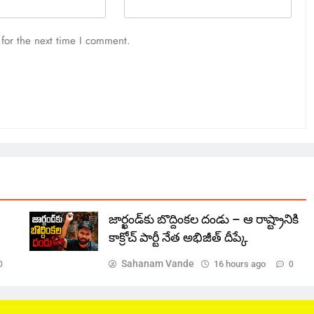
for the next time I comment.
జార్ఖండ్‌కు బొద్దింకల దండు – ఆ రాష్ట్రానికి
కాక్రోచ్ పార్టీ నేత అభిజీత్ దీప్కే
Sahanam Vande
16 hours ago
0
0