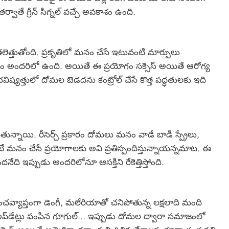
తర్వాతే గ్రీన్ సిగ్నల్ వచ్చే అవకాశం ఉంది.
లెత్తుతోంది. ప్రకృతిలో మనం చేసే ఇటువంటి మార్పులు
ం అందరిలో ఉంది. అయితే ఈ ప్రయోగం సక్సెస్ అయితే ఆరోగ్య
భవిష్యత్తులో దోమల బెడదను కంట్రోల్ చేసే కొత్త పద్ధతులకు ఇది
్నాయి. రీసెర్చ్ ప్రకారం దోమలు మనం వాడే బాడీ స్ప్రేలు,
 అంటే మనం చేసే ప్రయోగాలకు అవి ప్రతిస్పందిస్తున్నాయన్నమాట. ఈ
ఇప్పుడు అందరిలోనూ ఆసక్తిని రేకెత్తిస్తోంది.
పంచవ్యాప్తంగా డెంగీ, మలేరియాతో చనిపోతున్న లక్షలాది మంది
ేర్ అప్‌డేట్లు పంపిన గూగుల్… ఇప్పుడు దోమల ద్వారా సమాజంలో