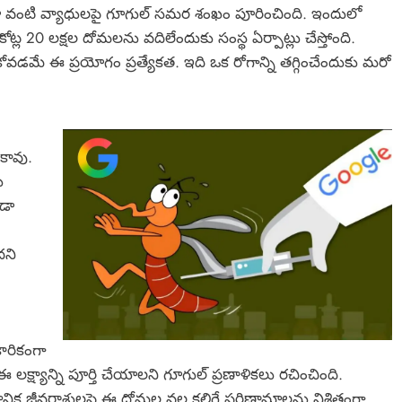
యా వంటి వ్యాధులపై గూగుల్ సమర శంఖం పూరించింది. ఇందులో
 కోట్ల 20 లక్షల దోమలను వదిలేందుకు సంస్థ ఏర్పాట్లు చేస్తోంది.
 ఈ ప్రయోగం ప్రత్యేకత. ఇది ఒక రోగాన్ని తగ్గించేందుకు మరో
కావు.
ు
ండా
దని
ారికంగా
క్ష్యాన్ని పూర్తి చేయాలని గూగుల్ ప్రణాళికలు రచించింది.
స్థానిక జీవరాశులపై ఈ దోమల వల్ల కలిగే పరిణామాలను నిశితంగా