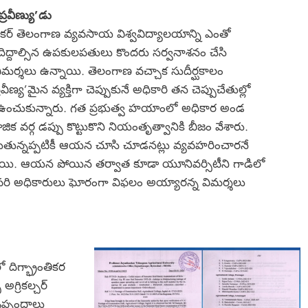
‘ప్రవీణ్యు’డు
ంకర్ తెలంగాణ వ్యవసాయ విశ్వవిద్యాలయాన్ని ఎంతో
ిదిద్దాల్సిన ఉపకులపతులు కొందరు సర్వనాశనం చేసి
 విమర్శలు ఉన్నాయి. తెలంగాణ వచ్చాక సుదీర్ఘకాలం
వీణ్య’మైన వ్యక్తిగా చెప్పుకునే అధికారి తన చెప్పుచేతుల్లో
 ఉంచుకున్నారు. గత ప్రభుత్వ హయాంలో అధికార అండ
క వర్గ డప్పు కొట్టుకొని నియంతృత్వానికి బీజం వేశారు.
ుతున్నప్పటికీ ఆయన చూసి చూడనట్లు వ్యవహరించారనే
ాయి. ఆయన పోయిన తర్వాత కూడా యూనివర్సిటీని గాడిలో
పరి అధికారులు ఘోరంగా విఫలం అయ్యారన్న విమర్శలు
దిగ్భ్రాంతికర
గ్రికల్చర్
ఒప్పందాలు