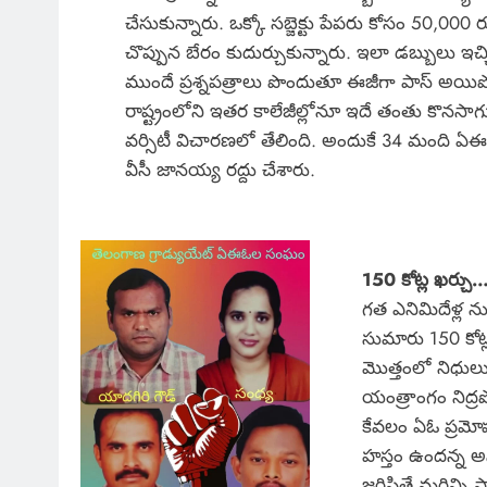
చేసుకున్నారు. ఒక్కో సబ్జెక్టు పేపరు కోసం 50,0
చొప్పున బేరం కుదుర్చుకున్నారు. ఇలా డబ్బులు ఇచ్చ
ముందే ప్రశ్నపత్రాలు పొందుతూ ఈజీగా పాస్ అయిప
రాష్ట్రంలోని ఇతర కాలేజీల్లోనూ ఇదే తంతు కొనసాగు
వర్సిటీ విచారణలో తేలింది. అందుకే 34 మంది ఏఈ
వీసీ జానయ్య రద్దు చేశారు.
150 కోట్ల ఖర్చు…
గత ఎనిమిదేళ్ల ను
సుమారు 150 కోట్ల
మొత్తంలో నిధుల
యంత్రాంగం నిద్రప
కేవలం ఏఓ ప్రమోష
హస్తం ఉందన్న అన
జరిపితే మరిన్న