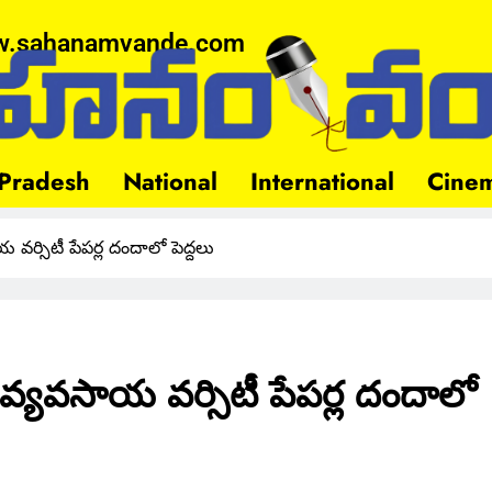
.sahanamvande.com
Pradesh
National
International
Cine
య వర్సిటీ పేపర్ల దందాలో పెద్దలు
 – వ్యవసాయ వర్సిటీ పేపర్ల దందాలో