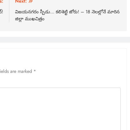
s:
Next:
్!
విజయనగరం స్పీడు… కలిశెట్టి జోరు! – 18 నెలల్లోనే మారిన
జిల్లా ముఖచిత్రం
fields are marked
*