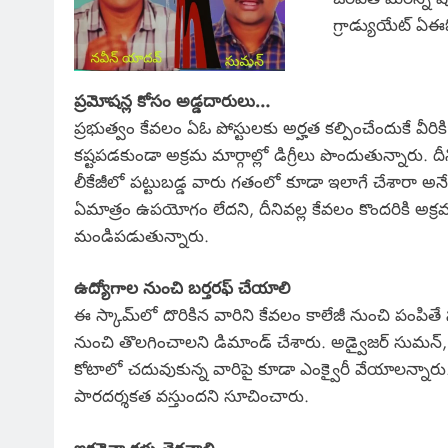
గ్రాడ్యుయేట్ ఏ
ప్రమోషన్ల కోసం అడ్డదారులు…
ప్రభుత్వం కేవలం ఏఓ పోస్టులకు అర్హత కల్పించేందుకే వ
కష్టపడకుండా అక్రమ మార్గాల్లో డిగ్రీలు పొందుతున్నారు.
లీకేజీలో పట్టుబడ్డ వారు గతంలో కూడా ఇలాగే చేశారా అనే 
ఏమాత్రం ఉపయోగం లేదని, దీనివల్ల కేవలం కొందరికి అక్ర
మండిపడుతున్నారు.
ఉద్యోగాల నుంచి బర్తరఫ్ చేయాలి
ఈ స్కామ్‌లో దొరికిన వారిని కేవలం కాలేజీ నుంచి పంపితే 
నుంచి తొలగించాలని డిమాండ్ చేశారు. అడ్వైజర్ సుమన్
కోటాలో చదువుకున్న వారిపై కూడా ఎంక్వైరీ వేయాలన్నారు. వ
పారదర్శకత వస్తుందని సూచించారు.