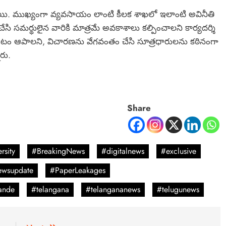
స్తున్నాయి. ముఖ్యంగా వ్యవసాయం లాంటి కీలక శాఖలో ఇలాంటి అవినీతి
చేసి సమర్థులైన వారికి మాత్రమే అవకాశాలు కల్పించాలని కార్యదర్శి
వాడటం ఆపాలని, విచారణను వేగవంతం చేసి సూత్రధారులను కఠినంగా
ారు.
Share
rsity
#BreakingNews
#digitalnews
#exclusive
wsupdate
#PaperLeakages
ande
#telangana
#telangananews
#telugunews