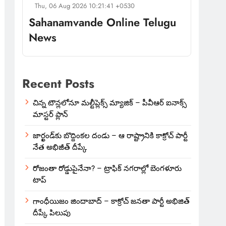
Thu, 06 Aug 2026 10:21:41 +0530
Sahanamvande Online Telugu
News
Recent Posts
చిన్న టౌన్లలోనూ మల్టీప్లెక్స్‌ మ్యాజిక్ – పీవీఆర్ ఐనాక్స్
మాస్టర్ ప్లాన్
జార్ఖండ్‌కు బొద్దింకల దండు – ఆ రాష్ట్రానికి కాక్రోచ్ పార్టీ
నేత అభిజీత్ దీప్కే
రోజంతా రోడ్డుపైనేనా? – ట్రాఫిక్ నగరాల్లో బెంగళూరు
టాప్
గాంధీయిజం జిందాబాద్ – కాక్రోచ్ జనతా పార్టీ అభిజిత్
దీప్కే పిలుపు