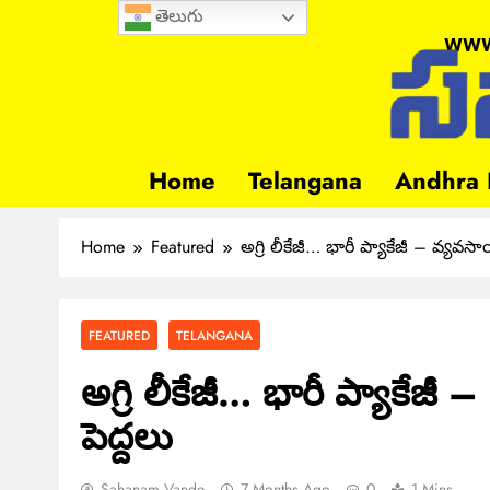
తెలుగు
www
Home
Telangana
Andhra 
Home
Featured
అగ్రి లీకేజీ… భారీ ప్యాకేజీ – వ్యవసా
FEATURED
TELANGANA
అగ్రి లీకేజీ… భారీ ప్యాకేజీ
పెద్దలు
Sahanam Vande
7 Months Ago
0
1 Mins