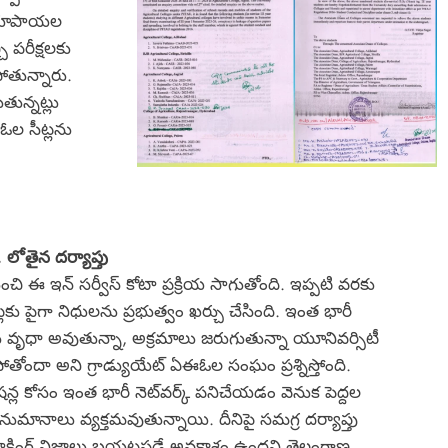
00 రూపాయల
ి పరీక్షలకు
ోతున్నారు.
తున్నట్లు
ఓల సీట్లను
 లోతైన దర్యాప్తు
ంచి ఈ ఇన్ సర్వీస్ కోటా ప్రక్రియ సాగుతోంది. ఇప్పటి వరకు
కు పైగా నిధులను ప్రభుత్వం ఖర్చు చేసింది. ఇంత భారీ
ు వృధా అవుతున్నా, అక్రమాలు జరుగుతున్నా యూనివర్సిటీ
ోతోందా అని గ్రాడ్యుయేట్ ఏఈఓల సంఘం ప్రశ్నిస్తోంది.
న్ల కోసం ఇంత భారీ నెట్‌వర్క్ పనిచేయడం వెనుక పెద్దల
ుమానాలు వ్యక్తమవుతున్నాయి. దీనిపై సమగ్ర దర్యాప్తు
ి షాకింగ్ నిజాలు బయటపడే అవకాశం ఉందని తెలంగాణ