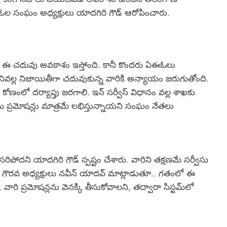
ఈఓల సంఘం అధ్యక్షులు యాదగిరి గౌడ్ ఆరోపించారు.
ీరికి ఈ చదువు అవకాశం ఇస్తోంది. కానీ కొందరు ఏఈఓలు
 దీనివల్ల నిజాయితీగా చదువుకున్న వారికి అన్యాయం జరుగుతోంది.
కోణంలో దర్యాప్తు జరగాలి. ఇన్ సర్వీస్ విధానం వల్ల శాఖకు
మ ప్రమోషన్లు మాత్రమే లభిస్తున్నాయని సంఘం నేతలు
సరిపోదని యాదగిరి గౌడ్ స్పష్టం చేశారు. వారిని తక్షణమే సర్వీసు
, గౌరవ అధ్యక్షులు నవీన్ యాదవ్ మాట్లాడుతూ.. గతంలో ఈ
ారి ప్రమోషన్లను వెనక్కి తీసుకోవాలని, తద్వారా సిస్టమ్‌లో