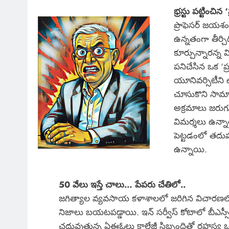
భ్రస్టు పట్టించిన 
ప్రొఫెసర్ జయశ
ఉన్నతంగా తీర్చ
కూర్చున్నారన్న
పనిచేసిన ఒక ‘ప్ర
యూనివర్సిటీని
చూసుకొని సామాజి
అక్రమాలు జరుగ
విమర్శలు ఉన్న
పెట్టడంలో తదు
ఉన్నాయి.
50 వేలు ఇస్తే చాలు… పేపరు చేతిలో..
జగిత్యాల వ్యవసాయ కళాశాలలో జరిగిన విచారణలో 
నిజాలు బయటపడ్డాయి. ఇన్ సర్వీస్ కోటాలో బీఎస్సీ అ
చదువుతున్న ఏఈఓలు కాలేజీ సిబ్బందితో రహస్య 