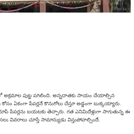
 అక్రమాల పుట్ట పగిలింది. అన్నదాతకు సాయం చేయాల్సిన
 కోసం ఏకంగా పేపర్లనే కొనుగోలు చేస్తూ అడ్డంగా బుక్కయ్యారు.
 చూపి పేపర్లను బయటకు తెచ్చారు. గత ఎనిమిదేళ్లుగా సాగుతున్న ఈ
 వివరాలు చూస్తే సామాన్యుడు విస్తుపోవాల్సిందే.