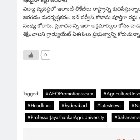
ఇకనైనా కళ్లు తెరవాలి
విద్యా వ్యవస్థలో ఇలాంటి లీకేజీలు రాష్ట్రాన్ని కుదిపే
జరగడం దురదృష్టకరం. ఇన్ సర్వీస్ కోటాను పూర్తిగా రద్దు 
సంధ్య కోరారు. ప్రజాధనాన్ని ఇలా అక్రమార్కుల కోసం 
శిక్షించాలని గ్రాడ్యుయేట్ ఏఈఓలు ప్రభుత్వాన్ని కోరుతున్న
0
Tagged:
#AEOPromotionsscam
#AgricultureUnive
#Headlines
#hyderabad
#latestnews
#Ne
#ProfessorJayashankarAgri.University
#Sahanamv