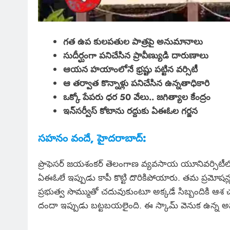
గత ఉప కులపతుల పాత్రపై అనుమానాలు
సుదీర్ఘంగా పనిచేసిన ప్రావీణ్యుడి దారుణాలు
ఆయన హయాంలోనే భ్రష్టు పట్టిన వర్సిటీ
ఆ తర్వాత కొన్నాళ్లు పనిచేసిన ఉన్నతాధికారి
ఒక్కో పేపరు ధర 50 వేలు.. జగిత్యాల కేంద్రం
ఇన్‌సర్వీస్ కోటాను రద్దుకు ఏఈఓల గర్జన
సహనం వందే, హైదరాబాద్:
ప్రొఫెసర్ జయశంకర్ తెలంగాణ వ్యవసాయ యూనివర్సిటీలో
ఏఈఓలే ఇప్పుడు కాపీ కొట్టి దొరికిపోయారు. తమ ప్రమోషన్ల
ప్రభుత్వ సొమ్ముతో చదువుకుంటూ అక్కడే సిబ్బందికి ఆశ
దందా ఇప్పుడు బట్టబయలైంది. ఈ స్కామ్ వెనుక ఉన్న అసలు