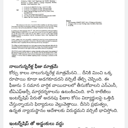
నాలుగున్నరేళ్ల ఫీజు మాత్రమే
కోర్సు కాలం నాలుగున్నరేళ్ల మాత్రమేనని… దీనికి మించి ఒక్క
రూపాయి కూడా అడగకూడదని వర్సిటీ తేల్చి చెప్పింది. ఈ
ఫీజును 5 సమాన వార్షిక వాయిదాలలో తీసుకోవాలని ఎన్ఎంసీ,
టీఏఎఫ్ఆర్సీ మార్గదర్శకాలను ఉటంకించింది. కానీ కాలేజీలు
ఇంటర్న్‌షిప్ పేరుతో అదనపు ఫీజుల కోసం విద్యార్థులపై ఒత్తిడి
చేస్తున్నాయని ఫిర్యాదులు వెల్లువెత్తాయి. దీనిని ప్రభుత్వం,
ఉన్నత న్యాయస్థానం ఆదేశాలకు విరుద్ధమని వర్సిటీ భావిస్తోంది.
ఇంటర్న్‌షిప్ తో అడ్డంకులు వద్దు