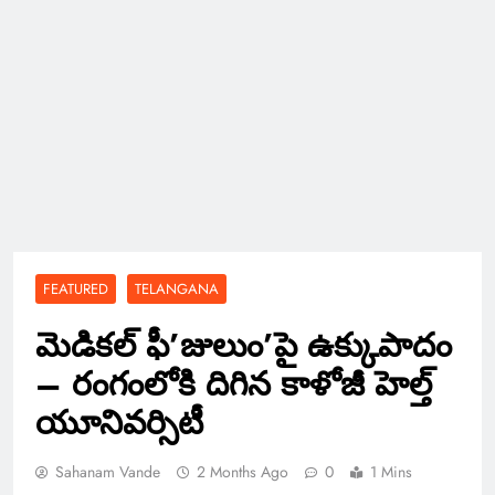
FEATURED
TELANGANA
మెడికల్ ఫీ’జులుం’పై ఉక్కుపాదం
– రంగంలోకి దిగిన కాళోజీ హెల్త్
యూనివర్సిటీ
Sahanam Vande
2 Months Ago
0
1 Mins