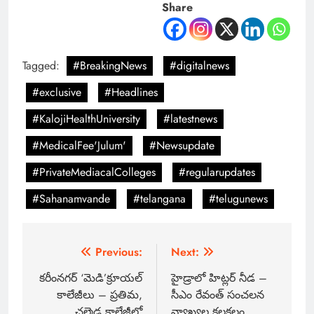
Share
Tagged:
#BreakingNews
#digitalnews
#exclusive
#Headlines
#KalojiHealthUniversity
#latestnews
#MedicalFee'Julum'
#Newsupdate
#PrivateMediacalColleges
#regularupdates
#Sahanamvande
#telangana
#telugunews
Previous:
Next:
కరీంనగర్ ‘మెడి’క్రూయల్
హైడ్రాలో హిట్లర్ నీడ –
కాలేజీలు – ప్రతిమ,
సీఎం రేవంత్ సంచలన
చల్మెడ కాలేజీల్లో
వ్యాఖ్యల కలకలం