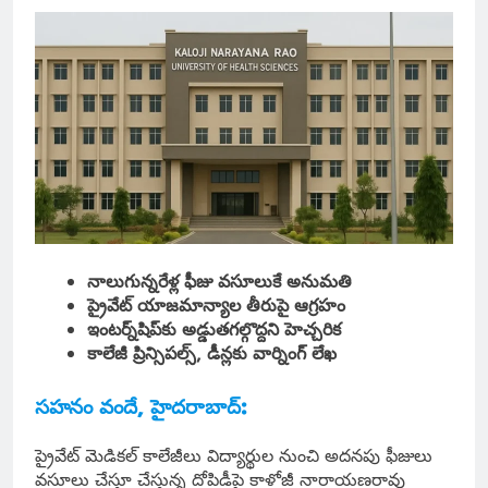
నాలుగున్నరేళ్ల ఫీజు వసూలుకే అనుమతి
ప్రైవేట్ యాజమాన్యాల తీరుపై ఆగ్రహం
ఇంటర్న్‌షిప్‌కు అడ్డుతగల్గొద్దని హెచ్చరిక
కాలేజీ ప్రిన్సిపల్స్, డీన్లకు వార్నింగ్ లేఖ
సహనం వందే, హైదరాబాద్:
ప్రైవేట్ మెడికల్ కాలేజీలు విద్యార్థుల నుంచి అదనపు ఫీజులు
వసూలు చేస్తూ చేస్తున్న దోపిడీపై కాళోజీ నారాయణరావు