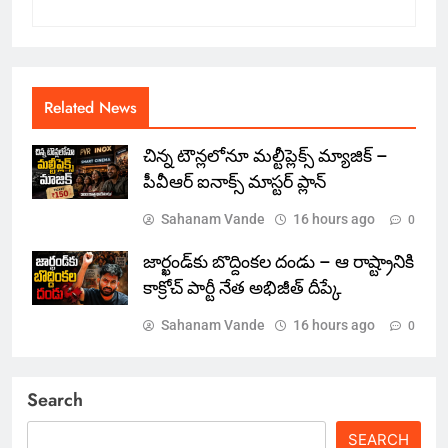
Related News
చిన్న టౌన్లలోనూ మల్టీప్లెక్స్‌ మ్యాజిక్ –
పీవీఆర్ ఐనాక్స్ మాస్టర్ ప్లాన్
Sahanam Vande
16 hours ago
0
జార్ఖండ్‌కు బొద్దింకల దండు – ఆ రాష్ట్రానికి
కాక్రోచ్ పార్టీ నేత అభిజీత్ దీప్కే
Sahanam Vande
16 hours ago
0
Search
SEARCH