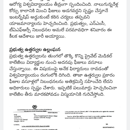
ఆరోగ్య విశ్వవిద్యాలయం తీవ్రంగా స్పందించింది. నాలుగున్నరేళ్ల
కోర్సు కాలానికి మించి ఫీజులు అడగవద్దని స్పష్టం చేస్తూనే
ఇంటర్న్‌షిప్ అడ్డుకుంటే కఠిన చర్యలు తప్పవని
యాజమాన్యాలను హెచ్చరించింది. ప్రభుత్వం, ఎన్ఎంసీ,
టీఏఎఫ్ఆర్సీ నిబంధనల అమలే పరమావధిగా శనివారం ఈ
కీలక ఆదేశాలు జారీ అయ్యాయి.
ప్రభుత్వ ఉత్తర్వుల ఉల్లంఘన
ప్రభుత్వ ఉత్తర్వులను తుంగలో తొక్కి కొన్ని ప్రైవేట్ మెడికల్
కాలేజీలు విద్యార్థుల నుంచి అదనపు ఫీజులు వసూలు
చేస్తున్నాయి. ఈ విషయంపై అనేక ఫిర్యాదులు రావడంతో
విశ్వవిద్యాలయం రంగంలోకి దిగింది. తాజా ఉత్తర్వుల ప్రకారం
ఫీజుల వసూళ్లలో నిబంధనలను అతిక్రమిస్తే సహించేది లేదని
అధికారులు స్పష్టం చేశారు. ఇప్పటికే పలుమార్లు హెచ్చరించినా
కాలేజీల తీరు మారకపోవడం విస్మయానికి గురిచేస్తోంది.