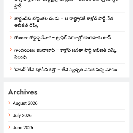
ప్లాన్
జార్ఖండ్‌కు బొద్దింకల దండు – ఆ రాష్ట్రానికి కాక్రోచ్ పార్టీ నేత
అభిజీత్ దీప్కే
రోజంతా రోడ్డుపైనేనా? – ట్రాఫిక్ నగరాల్లో బెంగళూరు టాప్
గాంధీయిజం జిందాబాద్ – కాక్రోచ్ జనతా పార్టీ అభిజిత్ దీప్కే
పిలుపు
‘డాబర్ ‘తేనె పూసిన కత్తి’ – తేనె స్వచ్ఛత వెనుక పచ్చి మోసం
Archives
August 2026
July 2026
June 2026