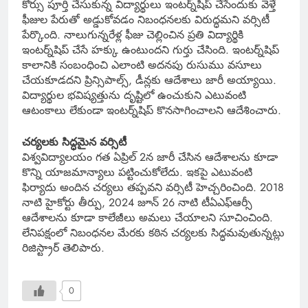
కోర్సు పూర్తి చేసుకున్న విద్యార్థులు ఇంటర్న్‌షిప్ చేసేందుకు వెళ్తే
ఫీజుల పేరుతో అడ్డుకోవడం నిబంధనలకు విరుద్ధమని వర్సిటీ
పేర్కొంది. నాలుగున్నరేళ్ల ఫీజు చెల్లించిన ప్రతి విద్యార్థికి
ఇంటర్న్‌షిప్ చేసే హక్కు ఉంటుందని గుర్తు చేసింది. ఇంటర్న్‌షిప్
కాలానికి సంబంధించి ఎలాంటి అదనపు రుసుము వసూలు
చేయకూడదని ప్రిన్సిపాల్స్, డీన్లకు ఆదేశాలు జారీ అయ్యాయి.
విద్యార్థుల భవిష్యత్తును దృష్టిలో ఉంచుకుని ఎటువంటి
ఆటంకాలు లేకుండా ఇంటర్న్‌షిప్ కొనసాగించాలని ఆదేశించారు.
చర్యలకు సిద్ధమైన వర్సిటీ
విశ్వవిద్యాలయం గత ఏప్రిల్ 2న జారీ చేసిన ఆదేశాలను కూడా
కొన్ని యాజమాన్యాలు పట్టించుకోలేదు. ఇకపై ఎటువంటి
ఫిర్యాదు అందిన చర్యలు తప్పవని వర్సిటీ హెచ్చరించింది. 2018
నాటి హైకోర్టు తీర్పు, 2024 జూన్ 26 నాటి టీఏఎఫ్ఆర్సీ
ఆదేశాలను కూడా కాలేజీలు అమలు చేయాలని సూచించింది.
లేనిపక్షంలో నిబంధనల మేరకు కఠిన చర్యలకు సిద్ధమవుతున్నట్లు
రిజిస్ట్రార్ తెలిపారు.
0