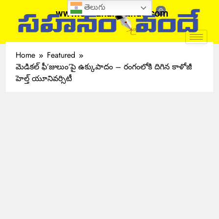
తెలుగు
www.sahanamvande.com
Home
Featured
మెడికల్ ఫీ’జులుం’పై ఉక్కుపాదం – రంగంలోకి దిగిన కాళోజీ
హెల్త్ యూనివర్సిటీ