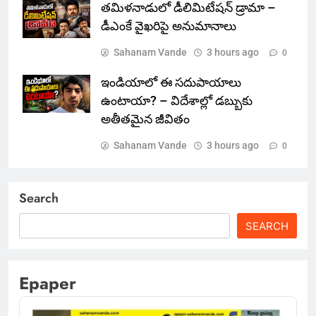
తమిళనాడులో డీలిమిటేషన్ డ్రామా –
డీఎంకే వైఖరిపై అనుమానాలు
Sahanam Vande
3 hours ago
0
ఇండియాలో‌ ఈ సదుపాయాలు
ఉంటాయా? – విదేశాల్లో డబ్బుకు
అతీతమైన జీవితం
Sahanam Vande
3 hours ago
0
Search
SEARCH
Epaper