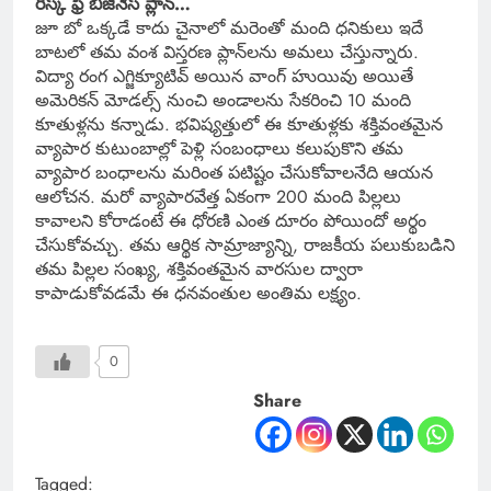
రిస్క్ ఫ్రీ బిజినెస్ ప్లాన్…
జూ బో ఒక్కడే కాదు చైనాలో మరెంతో మంది ధనికులు ఇదే
బాటలో తమ వంశ విస్తరణ ప్లాన్‌లను అమలు చేస్తున్నారు.
విద్యా రంగ ఎగ్జిక్యూటివ్ అయిన వాంగ్ హుయివు అయితే
అమెరికన్ మోడల్స్ నుంచి అండాలను సేకరించి 10 మంది
కూతుళ్లను కన్నాడు. భవిష్యత్తులో ఈ కూతుళ్లకు శక్తివంతమైన
వ్యాపార కుటుంబాల్లో పెళ్లి సంబంధాలు కలుపుకొని తమ
వ్యాపార బంధాలను మరింత పటిష్టం చేసుకోవాలనేది ఆయన
ఆలోచన. మరో వ్యాపారవేత్త ఏకంగా 200 మంది పిల్లలు
కావాలని కోరాడంటే ఈ ధోరణి ఎంత దూరం పోయిందో అర్థం
చేసుకోవచ్చు. తమ ఆర్థిక సామ్రాజ్యాన్ని, రాజకీయ పలుకుబడిని
తమ పిల్లల సంఖ్య, శక్తివంతమైన వారసుల ద్వారా
కాపాడుకోవడమే ఈ ధనవంతుల అంతిమ లక్ష్యం.
0
Share
Tagged: