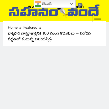
తెలుగు
www.sahanamvande.com
Home
Featured
వ్యాపార సామ్రాజ్యానికి 100 మంది కొడుకులు – సరోగసి
పద్ధతిలో కంటున్న బిలియనీర్లు