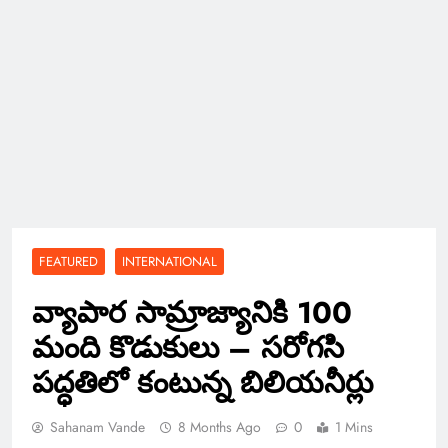
FEATURED
INTERNATIONAL
వ్యాపార సామ్రాజ్యానికి 100
మంది కొడుకులు – సరోగసి
పద్ధతిలో కంటున్న బిలియనీర్లు
Sahanam Vande
8 Months Ago
0
1 Mins