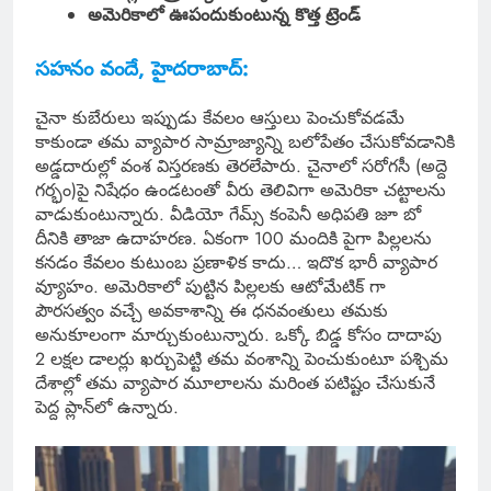
అమెరికాలో ఊపందుకుంటున్న కొత్త ట్రెండ్
సహనం వందే, హైదరాబాద్:
చైనా కుబేరులు ఇప్పుడు కేవలం ఆస్తులు పెంచుకోవడమే
కాకుండా తమ వ్యాపార సామ్రాజ్యాన్ని బలోపేతం చేసుకోవడానికి
అడ్డదారుల్లో వంశ విస్తరణకు తెరలేపారు. చైనాలో సరోగసీ (అద్దె
గర్భం)పై నిషేధం ఉండటంతో వీరు తెలివిగా అమెరికా చట్టాలను
వాడుకుంటున్నారు. వీడియో గేమ్స్ కంపెనీ అధిపతి జూ బో
దీనికి తాజా ఉదాహరణ. ఏకంగా 100 మందికి పైగా పిల్లలను
కనడం కేవలం కుటుంబ ప్రణాళిక కాదు… ఇదొక భారీ వ్యాపార
వ్యూహం. అమెరికాలో పుట్టిన పిల్లలకు ఆటోమేటిక్ గా
పౌరసత్వం వచ్చే అవకాశాన్ని ఈ ధనవంతులు తమకు
అనుకూలంగా మార్చుకుంటున్నారు. ఒక్కో బిడ్డ కోసం దాదాపు
2 లక్షల డాలర్లు ఖర్చుపెట్టి తమ వంశాన్ని పెంచుకుంటూ పశ్చిమ
దేశాల్లో తమ వ్యాపార మూలాలను మరింత పటిష్టం చేసుకునే
పెద్ద ప్లాన్‌లో ఉన్నారు.