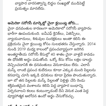
వ్యాపార వారసత్వాన్ని బిడ్డల సంఖ్యతో ముడిపెట్టే
ప్రయత్నం మానలేదు.
అమెరికా సరోగసీ మార్కెట్లో చైనా క్లయింట్ల జోరు…
చైనా ధనవంతుల కారణంగా అమెరికాలో సరోగసీ వ్యాపారం
భారీగా ఊపందుకుంది. ఐవీఎఫ్ క్లినిక్‌లు, ఏజెన్సీలు,
న్యాయవాదులు, శిశువుల సంరక్షకులు అంతా కలిసి ఈ
ప్రక్రియను చైనా క్లయింట్ల కోసం సులభతరం చేస్తున్నారు. 2014
నుండి 2019 మధ్య కాలంలో ప్రపంచవ్యాప్తంగా జరిగిన
అంతర్జాతీయ సరోగసీ కేసుల్లో 40 శాతం చైనా వాళ్లవే కావడం
ఈ ధోరణికి అద్దం పడుతోంది. ఒక్కో కేసు కోసం లక్షల డాలర్లు
వెచ్చించడానికి ఈ ధనవంతులు వెనుకాడటం లేదు. ఎలాన్
మస్క్ లాంటి ప్రపంచ కుబేరులు కూడా ఎక్కువ మంది పిల్లలను
కనడాన్ని చూసి ఇక్కడి ధనికులు కూడా ప్రేరణ పొందుతున్నారు.
జూ బో తన పిల్లలకు మస్క్ పిల్లలతో పెళ్లిళ్లు చేసి రెండు
శక్తివంతమైన వంశాలను కలిపి పెద్ద వ్యాపార బంధాన్ని
ఏర్పరచాలని కలలు కంటున్నాడంటే దీని వెనుక ఎంత పెద్ద
వ్యూహాత్మక ఆలోచన ఉందో అర్థం చేసుకోవచ్చు.