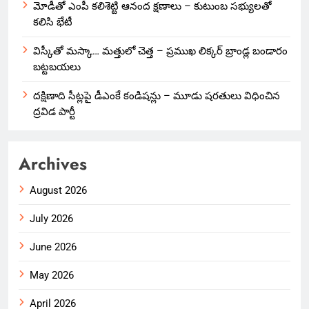
మోడీతో ఎంపీ కలిశెట్టి ఆనంద క్షణాలు – కుటుంబ సభ్యులతో
కలిసి భేటీ
విస్కీతో మస్కా… మత్తులో చెత్త – ప్రముఖ లిక్కర్ బ్రాండ్ల బండారం
బట్టబయలు
దక్షిణాది సీట్లపై డీఎంకే కండిషన్లు – మూడు షరతులు విధించిన
ద్రవిడ పార్టీ
Archives
August 2026
July 2026
June 2026
May 2026
April 2026