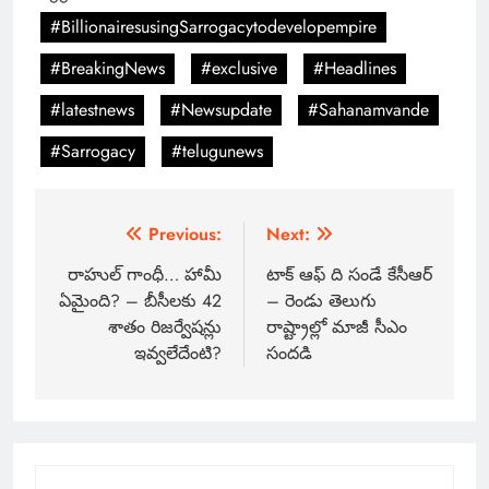
#BillionairesusingSarrogacytodevelopempire
#BreakingNews
#exclusive
#Headlines
#latestnews
#Newsupdate
#Sahanamvande
#Sarrogacy
#telugunews
Previous:
Next:
రాహుల్ గాంధీ… హామీ
టాక్ ఆఫ్ ది సండే కేసీఆర్
ఏమైంది? – బీసీలకు 42
– రెండు తెలుగు
శాతం రిజర్వేషన్లు
రాష్ట్రాల్లో మాజీ సీఎం
ఇవ్వలేదేంటి?
సందడి