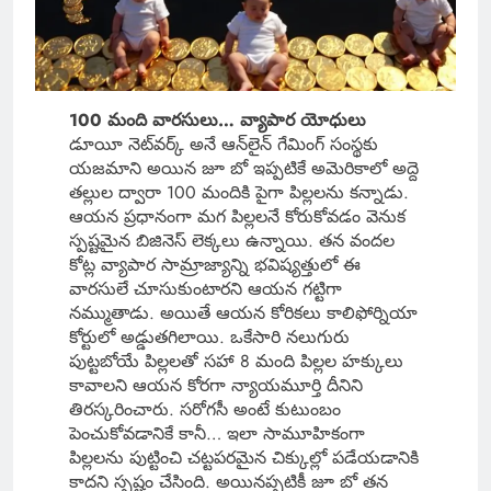
100 మంది వారసులు… వ్యాపార యోధులు
డూయీ నెట్‌వర్క్ అనే ఆన్‌లైన్ గేమింగ్ సంస్థకు
యజమాని అయిన జూ బో ఇప్పటికే అమెరికాలో అద్దె
తల్లుల ద్వారా 100 మందికి పైగా పిల్లలను కన్నాడు.
ఆయన ప్రధానంగా మగ పిల్లలనే కోరుకోవడం వెనుక
స్పష్టమైన బిజినెస్ లెక్కలు ఉన్నాయి. తన వందల
కోట్ల వ్యాపార సామ్రాజ్యాన్ని భవిష్యత్తులో ఈ
వారసులే చూసుకుంటారని ఆయన గట్టిగా
నమ్ముతాడు. అయితే ఆయన కోరికలు కాలిఫోర్నియా
కోర్టులో అడ్డుతగిలాయి. ఒకేసారి నలుగురు
పుట్టబోయే పిల్లలతో సహా 8 మంది పిల్లల హక్కులు
కావాలని ఆయన కోరగా న్యాయమూర్తి దీనిని
తిరస్కరించారు. సరోగసీ అంటే కుటుంబం
పెంచుకోవడానికే కానీ… ఇలా సామూహికంగా
పిల్లలను పుట్టించి చట్టపరమైన చిక్కుల్లో పడేయడానికి
కాదని స్పష్టం చేసింది. అయినప్పటికీ జూ బో తన