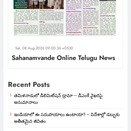
Sat, 08 Aug 2026 09:00:36 +0530
Sahanamvande Online Telugu News
Recent Posts
తమిళనాడులో డీలిమిటేషన్ డ్రామా – డీఎంకే వైఖరిపై
అనుమానాలు
ఇండియాలో‌ ఈ సదుపాయాలు ఉంటాయా? – విదేశాల్లో డబ్బుకు
అతీతమైన జీవితం