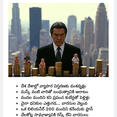
దేశ దేశాల్లో వ్యాపార విస్తరణకు వంశవృక్షం
మస్క్ వంటి వారితో బంధుత్వానికి ఆరాటం
వందల మందిని కని ప్రపంచ కుబేర్లతో పెళ్లిళ్లు
చైనా ధనికుల ఎత్తుగడ… వారసుల వెల్లువ
ఒక బిలియనీర్ 200 మందిని కనేందుకు ప్లాన్
వేలకోట్ల సామ్రాజ్యానికి రిస్క్ లేని వారసులు