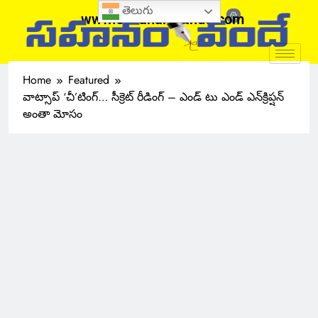
తెలుగు
www.sahanamvande.com
Home
Featured
వాట్సాప్ ‘చీ’టింగ్… సీక్రెట్ రీడింగ్ – ఎండ్ టు ఎండ్ ఎన్‌క్రిప్షన్
అంతా మోసం