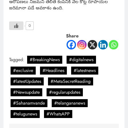
ఆరోపణలు నిజమని తేలితే కంపెనీకి వేల కోట్ల రూపాయల
జరిమానా పడే అవకాశం ఉంది.
0
Share
Tagged:
#BreakingNews
#digitalnews
#exclusive
#Headlines
#latestnews
#latestUpdates
#MetaSecretReading
#Newsupdate
#regularupdates
#Sahanamvande
#telangananews
#telugunews
#WhatsAPP