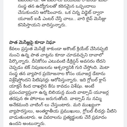
సంస్థ తన ఉద్యోగులతో కఠినమైన ఒప్పందాలు
చేసుకుందని ఆరోపించారు. ఒక చిన్న విడ్జెట్ ద్వారా
యూజర్ ఐడీ ఎంటర్ చేస్తే చాలు.. వారి లైవ్ మెసేజ్లు
కనిపిస్తాయని వాదిస్తున్నారు.
పాత మెసేజ్లపై కూడా నిఘా
కేవలం ప్రస్తుత మెసేజ్లే కాకుండా అకౌంట్ క్రియేట్ చేసినప్పటి
నుంచి ఉన్న పాత చాట్లను కూడా చూడవచ్చని దావాలో
పేర్కొన్నారు. దీనికోసం ఎటువంటి డీక్రిప్షన్ అవసరం లేదని
చెప్పడం టెక్ నిపుణులను ఆశ్చర్యానికి గురి చేస్తోంది. మెటా
సంస్థ తన వ్యాపార ప్రయోజనాల కోసం యూజర్ల డేటాను
విశ్లేషిస్తోందని పిటిషనర్లు ఆరోపిస్తున్నారు. ఇది గ్లోబల్ క్లాస్
యాక్షన్ కింద దాఖలైన కేసు కావడం విశేషం. అంటే
ప్రపంచవ్యాప్తంగా ఉన్న బిలియన్ల మంది వాట్సాప్ యూజర్ల
తరపున ఈ పోరాటం జరుగుతోంది. వాట్సాప్ ను నమ్మి
అనేకమంది చాటింగ్ లు చేస్తుంటారు. మరి ముఖ్యంగా
వ్యాపారస్తులు, అంతర్జాతీయ ప్రముఖులు, గ్లోబల్ లీడర్లు వీటిని
వాడుతుంటారు. ఆ వివరాలను ప్రత్యర్థులకు చేరే ప్రమాదం
ఉందని అంటున్నారు.