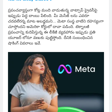
ప్రపంచవ్యాప్తంగా కోట్ల మంది వాడుతున్న వాట్సాప్ ప్రైవసీపై
ఇప్పుడు పెద్ద బాంబు పేలింది. మీ మెసేజ్ లను ఎవరూ
చదవలేరన్న మాట అబద్ధమని… మెటా సంస్థ వాటిని రహస్యంగా
చూస్తోందని అమెరికా కోర్టులో దావా పడింది. టెక్నాలజీ
ప్రపంచాన్ని కుదిపేస్తున్న ఈ లీకేజీ వ్యవహారం ఇప్పుడు ప్రతి
యూజర్ లోనూ వణుకు పుట్టిస్తోంది. దీనికి సంబంధించిన
షాకింగ్ వివరాలు ఇవే.