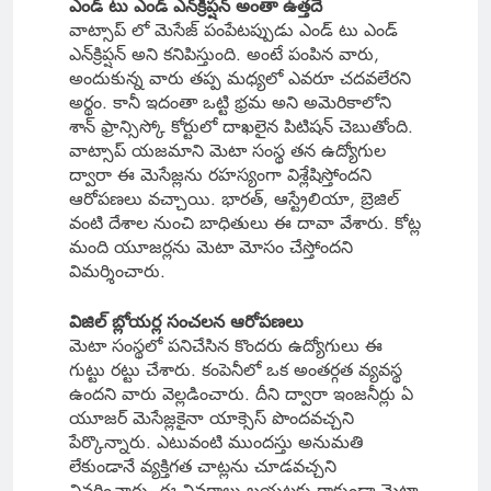
ఎండ్ టు ఎండ్ ఎన్‌క్రిప్షన్ అంతా ఉత్తదే
వాట్సాప్ లో మెసేజ్ పంపేటప్పుడు ఎండ్ టు ఎండ్
ఎన్‌క్రిప్షన్ అని కనిపిస్తుంది. అంటే పంపిన వారు,
అందుకున్న వారు తప్ప మధ్యలో ఎవరూ చదవలేరని
అర్థం. కానీ ఇదంతా ఒట్టి భ్రమ అని అమెరికాలోని
శాన్ ఫ్రాన్సిస్కో కోర్టులో దాఖలైన పిటిషన్ చెబుతోంది.
వాట్సాప్ యజమాని మెటా సంస్థ తన ఉద్యోగుల
ద్వారా ఈ మెసేజ్లను రహస్యంగా విశ్లేషిస్తోందని
ఆరోపణలు వచ్చాయి. భారత్, ఆస్ట్రేలియా, బ్రెజిల్
వంటి దేశాల నుంచి బాధితులు ఈ దావా వేశారు. కోట్ల
మంది యూజర్లను మెటా మోసం చేస్తోందని
విమర్శించారు.
విజిల్ బ్లోయర్ల సంచలన ఆరోపణలు
మెటా సంస్థలో పనిచేసిన కొందరు ఉద్యోగులు ఈ
గుట్టు రట్టు చేశారు. కంపెనీలో ఒక అంతర్గత వ్యవస్థ
ఉందని వారు వెల్లడించారు. దీని ద్వారా ఇంజనీర్లు ఏ
యూజర్ మెసేజ్లకైనా యాక్సెస్ పొందవచ్చని
పేర్కొన్నారు. ఎటువంటి ముందస్తు అనుమతి
లేకుండానే వ్యక్తిగత చాట్లను చూడవచ్చని
వివరించారు. ఈ వివరాలు బయటకు రాకుండా మెటా