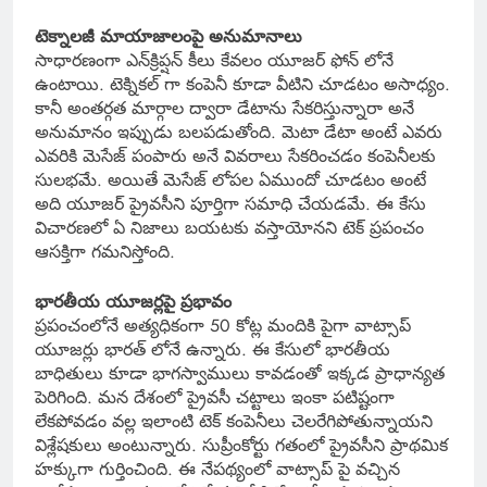
టెక్నాలజీ మాయాజాలంపై అనుమానాలు
సాధారణంగా ఎన్‌క్రిప్షన్ కీలు కేవలం యూజర్ ఫోన్ లోనే
ఉంటాయి. టెక్నికల్ గా కంపెనీ కూడా వీటిని చూడటం అసాధ్యం.
కానీ అంతర్గత మార్గాల ద్వారా డేటాను సేకరిస్తున్నారా అనే
అనుమానం ఇప్పుడు బలపడుతోంది. మెటా డేటా అంటే ఎవరు
ఎవరికి మెసేజ్ పంపారు అనే వివరాలు సేకరించడం కంపెనీలకు
సులభమే. అయితే మెసేజ్ లోపల ఏముందో చూడటం అంటే
అది యూజర్ ప్రైవసీని పూర్తిగా సమాధి చేయడమే. ఈ కేసు
విచారణలో ఏ నిజాలు బయటకు వస్తాయోనని టెక్ ప్రపంచం
ఆసక్తిగా గమనిస్తోంది.
భారతీయ యూజర్లపై ప్రభావం
ప్రపంచంలోనే అత్యధికంగా 50 కోట్ల మందికి పైగా వాట్సాప్
యూజర్లు భారత్ లోనే ఉన్నారు. ఈ కేసులో భారతీయ
బాధితులు కూడా భాగస్వాములు కావడంతో ఇక్కడ ప్రాధాన్యత
పెరిగింది. మన దేశంలో ప్రైవసీ చట్టాలు ఇంకా పటిష్టంగా
లేకపోవడం వల్ల ఇలాంటి టెక్ కంపెనీలు చెలరేగిపోతున్నాయని
విశ్లేషకులు అంటున్నారు. సుప్రీంకోర్టు గతంలో ప్రైవసీని ప్రాథమిక
హక్కుగా గుర్తించింది. ఈ నేపథ్యంలో వాట్సాప్ పై వచ్చిన