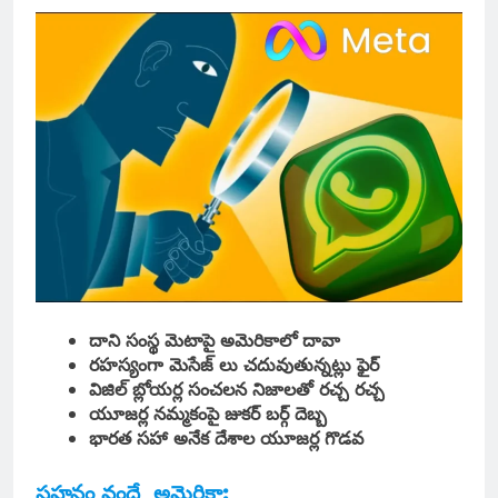
దాని సంస్థ మెటాపై అమెరికాలో దావా
రహస్యంగా మెసేజ్ లు చదువుతున్నట్లు ఫైర్
విజిల్ బ్లోయర్ల సంచలన నిజాలతో రచ్చ రచ్చ
యూజర్ల నమ్మకంపై జుకర్ బర్గ్ దెబ్బ
భారత సహా అనేక దేశాల యూజర్ల గొడవ
సహనం వందే, అమెరికా: