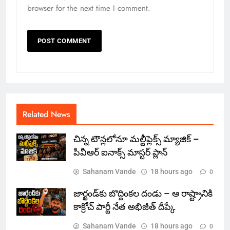
browser for the next time I comment.
Related News
చిన్న టౌన్లలోనూ మల్టీప్లెక్స్‌ మ్యాజిక్ –
పీవీఆర్ ఐనాక్స్ మాస్టర్ ప్లాన్
Sahanam Vande
18 hours ago
0
జార్ఖండ్‌కు బొద్దింకల దండు – ఆ రాష్ట్రానికి
కాక్రోచ్ పార్టీ నేత అభిజీత్ దీప్కే
Sahanam Vande
18 hours ago
0