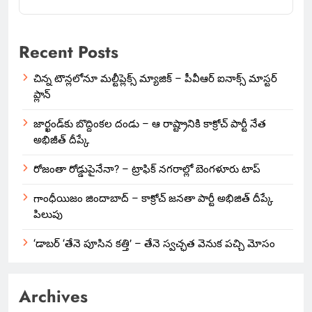
Recent Posts
చిన్న టౌన్లలోనూ మల్టీప్లెక్స్‌ మ్యాజిక్ – పీవీఆర్ ఐనాక్స్ మాస్టర్
ప్లాన్
జార్ఖండ్‌కు బొద్దింకల దండు – ఆ రాష్ట్రానికి కాక్రోచ్ పార్టీ నేత
అభిజీత్ దీప్కే
రోజంతా రోడ్డుపైనేనా? – ట్రాఫిక్ నగరాల్లో బెంగళూరు టాప్
గాంధీయిజం జిందాబాద్ – కాక్రోచ్ జనతా పార్టీ అభిజిత్ దీప్కే
పిలుపు
‘డాబర్ ‘తేనె పూసిన కత్తి’ – తేనె స్వచ్ఛత వెనుక పచ్చి మోసం
Archives