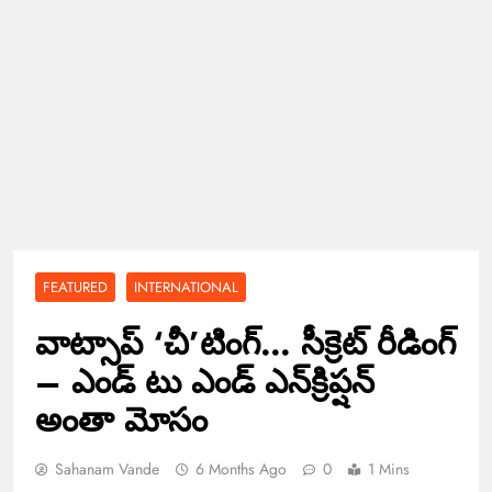
FEATURED
INTERNATIONAL
వాట్సాప్ ‘చీ’టింగ్… సీక్రెట్ రీడింగ్
– ఎండ్ టు ఎండ్ ఎన్‌క్రిప్షన్
అంతా మోసం
Sahanam Vande
6 Months Ago
0
1 Mins