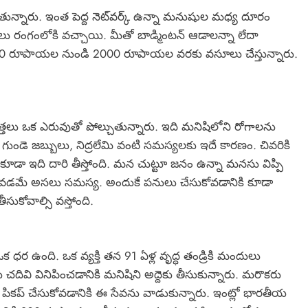
తున్నారు. ఇంత పెద్ద నెట్‌వర్క్ ఉన్నా మనుషుల మధ్య దూరం
స్థలు రంగంలోకి వచ్చాయి. మీతో బాడ్మింటన్ ఆడాలన్నా లేదా
ు 600 రూపాయల నుండి 2000 రూపాయల వరకు వసూలు చేస్తున్నారు.
రవేత్తలు ఒక ఎరువుతో పోల్చుతున్నారు. ఇది మనిషిలోని రోగాలను
 గుండె జబ్బులు, నిద్రలేమి వంటి సమస్యలకు ఇదే కారణం. చివరికి
కూడా ఇది దారి తీస్తోంది. మన చుట్టూ జనం ఉన్నా మనసు విప్పి
పోవడమే అసలు సమస్య. అందుకే పనులు చేసుకోవడానికి కూడా
సుకోవాల్సి వస్తోంది.
కి ఒక ధర ఉంది. ఒక వ్యక్తి తన 91 ఏళ్ల వృద్ధ తండ్రికి మందులు
ు చదివి వినిపించడానికి మనిషిని అద్దెకు తీసుకున్నారు. మరొకరు
పికప్ చేసుకోవడానికి ఈ సేవను వాడుకున్నారు. ఇంట్లో భారతీయ