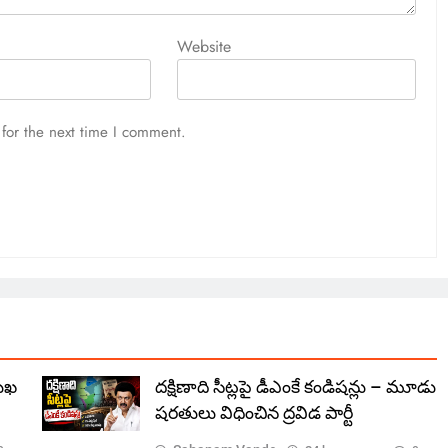
Website
for the next time I comment.
ముఖ
దక్షిణాది సీట్లపై డీఎంకే కండిషన్లు – మూడు
షరతులు విధించిన ద్రవిడ పార్టీ