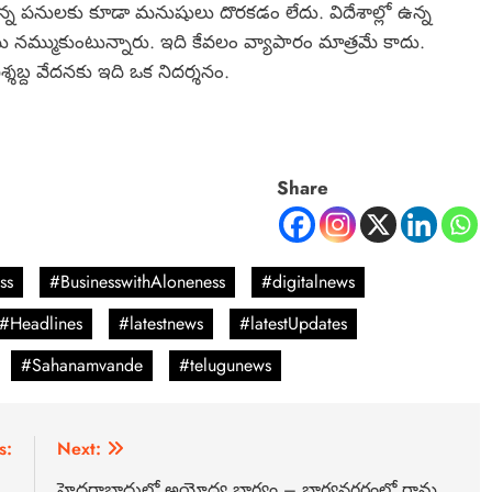
 చిన్న పనులకు కూడా మనుషులు దొరకడం లేదు. విదేశాల్లో ఉన్న
లను నమ్ముకుంటున్నారు. ఇది కేవలం వ్యాపారం మాత్రమే కాదు.
్శబ్ద వేదనకు ఇది ఒక నిదర్శనం.
Share
ss
#BusinesswithAloneness
#digitalnews
#Headlines
#latestnews
#latestUpdates
#Sahanamvande
#telugunews
s:
Next:
ం…
హైదరాబాదులో అయోధ్య భాగ్యం – భాగ్యనగరంలో రామ