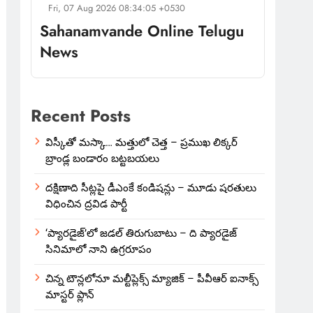
Fri, 07 Aug 2026 08:34:05 +0530
Sahanamvande Online Telugu
News
Recent Posts
విస్కీతో మస్కా… మత్తులో చెత్త – ప్రముఖ లిక్కర్
బ్రాండ్ల బండారం బట్టబయలు
దక్షిణాది సీట్లపై డీఎంకే కండిషన్లు – మూడు షరతులు
విధించిన ద్రవిడ పార్టీ
‘ప్యారడైజ్’లో జడల్ తిరుగుబాటు – ది ప్యారడైజ్
సినిమాలో నాని ఉగ్రరూపం
చిన్న టౌన్లలోనూ మల్టీప్లెక్స్‌ మ్యాజిక్ – పీవీఆర్ ఐనాక్స్
మాస్టర్ ప్లాన్