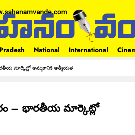
.sahanamvande.com
Pradesh
National
International
Cine
తీయ మార్కెట్లో అమ్మకానికి ఆత్మీయత
ం – భారతీయ మార్కెట్లో