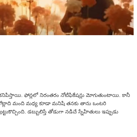
ి కనిపిస్తాయి. ఫోన్లలో నిరంతరం నోటిఫికేషన్లు మోగుతుంటాయి. కానీ
ి. కోట్లాది మంది మధ్య కూడా మనిషి తనకు తాను ఒంటరి
ుకొచ్చింది. డబ్బులిస్తే తోడుగా నడిచే స్నేహితులు ఇప్పుడు