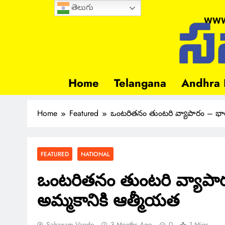
తెలుగు
www
Home
Telangana
Andhra 
Home
Featured
ఒంటరితనం తుంటరి వ్యాపారం – భార
FEATURED
NATIONAL
ఒంటరితనం తుంటరి వ్యాపార
అమ్మకానికి ఆత్మీయత
Sahanam Vande
3 Months Ago
0
1 Mins