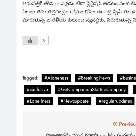
ఆసుపత్రికి తోడుగా వెళ్లడం లేదా ప్లేస్టేషన్ ఆడటం వంటి
పిల్లలు తమ తల్లిదండ్రుల క్షేమం కోసం ఈ అద్దె స్నేహితు
మారుతున్న భారతీయ కుటుంబ వ్యవస్థకు, పెరుగుతున్న నిశ
0
Tagged:
#Aloneness
#BreakingNews
#busine
#exclusive
#GetCompanionStartupCompany
#Loneliness
#Newsupdate
#regularupdates
Previou
ప్రాణత్యాగమే యుద్ధ వ్యూహం – కిమ్ సంచలన