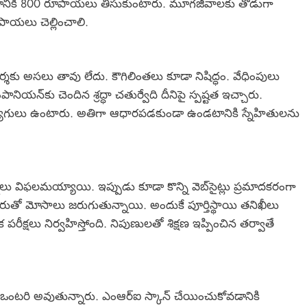
టడానికి 800 రూపాయలు తీసుకుంటారు. మూగజీవాలకు తోడుగా
ాయలు చెల్లించాలి.
శకు అసలు తావు లేదు. కౌగిలింతలు కూడా నిషిద్ధం. వేధింపులు
న్‌కు చెందిన శ్రద్ధా చతుర్వేది దీనిపై స్పష్టత ఇచ్చారు.
ష ఉద్యోగులు ఉంటారు. అతిగా ఆధారపడకుండా ఉండటానికి స్నేహితులను
 విఫలమయ్యాయి. ఇప్పుడు కూడా కొన్ని వెబ్‌సైట్లు ప్రమాదకరంగా
పేరుతో మోసాలు జరుగుతున్నాయి. అందుకే పూర్తిస్థాయి తనిఖీలు
ీక్షలు నిర్వహిస్తోంది. నిపుణులతో శిక్షణ ఇప్పించిన తర్వాతే
ు ఒంటరి అవుతున్నారు. ఎంఆర్ఐ స్కాన్ చేయించుకోవడానికి