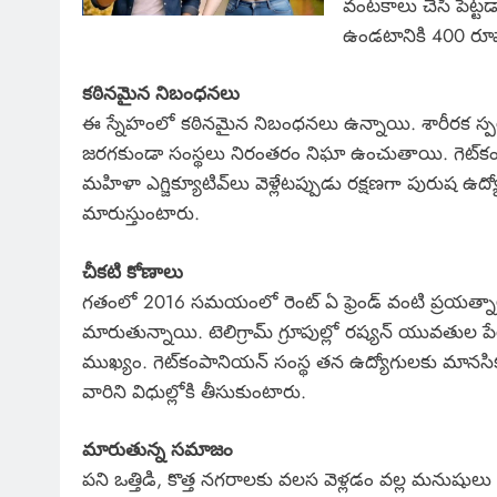
వంటకాలు చేసి పెట్
ఉండటానికి 400 రూప
కఠినమైన నిబంధనలు
ఈ స్నేహంలో కఠినమైన నిబంధనలు ఉన్నాయి. శారీరక స్పర్
జరగకుండా సంస్థలు నిరంతరం నిఘా ఉంచుతాయి. గెట్‌కంపానియ
మహిళా ఎగ్జిక్యూటివ్‌లు వెళ్లేటప్పుడు రక్షణగా పురు
మారుస్తుంటారు.
చీకటి కోణాలు
గతంలో 2016 సమయంలో రెంట్ ఏ ఫ్రెండ్ వంటి ప్రయత్నాలు
మారుతున్నాయి. టెలిగ్రామ్ గ్రూపుల్లో రష్యన్ యువతుల 
ముఖ్యం. గెట్‌కంపానియన్ సంస్థ తన ఉద్యోగులకు మానసిక పర
వారిని విధుల్లోకి తీసుకుంటారు.
మారుతున్న సమాజం
పని ఒత్తిడి, కొత్త నగరాలకు వలస వెళ్లడం వల్ల మనుషుల