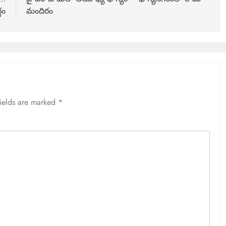
థం
మందిరం
fields are marked
*