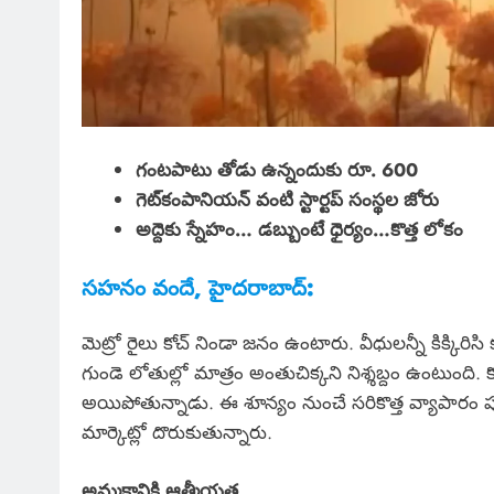
గంటపాటు తోడు ఉన్నందుకు రూ. 600
గెట్‌కంపానియన్ వంటి స్టార్టప్ సంస్థల‌ జోరు
అద్దెకు స్నేహం… డబ్బుంటే ధైర్యం…కొత్త లోకం
సహనం వందే, హైదరాబాద్:
మెట్రో రైలు కోచ్ నిండా జనం ఉంటారు. వీధులన్నీ కిక్కిరిస
గుండె లోతుల్లో మాత్రం అంతుచిక్కని నిశ్శబ్దం ఉంటుంద
అయిపోతున్నాడు. ఈ శూన్యం నుంచే సరికొత్త వ్యాపారం పుట్ట
మార్కెట్లో దొరుకుతున్నారు.
అమ్మకానికి ఆత్మీయత