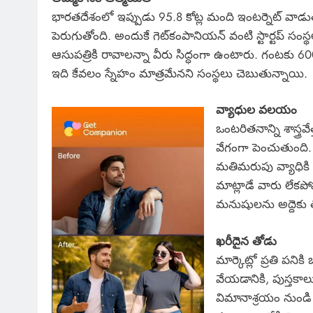
భారతదేశంలో ఇప్పుడు 95.8 కోట్ల మంది ఇంటర్నెట్ వాడు
పెరుగుతోంది. అందుకే గెట్‌కంపానియన్ వంటి స్టార్టప్ సం
ఆసుపత్రికి రావాలన్నా వీరు సిద్ధంగా ఉంటారు. గంటక
ఇది కేవలం స్నేహం మాత్రమేనని సంస్థలు చెబుతున్నాయి.
వ్యాధుల వలయం
ఒంటరితనాన్ని శాస్త్
వేగంగా పెంచుతుంది.
మతిమరుపు వ్యాధికి 
మాట్లాడే వారు లేక
మనుషులను అద్దెకు తీ
ఖరీదైన తోడు
మార్కెట్లో ప్రతి పని
వేయడానికి, పుస్తకాల
విమానాశ్రయం నుండి 