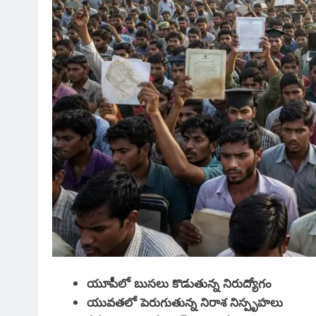
యూపీలో బుసలు కొడుతున్న నిరుద్యోగం
యువతలో పెరుగుతున్న నిరాశ నిస్పృహలు