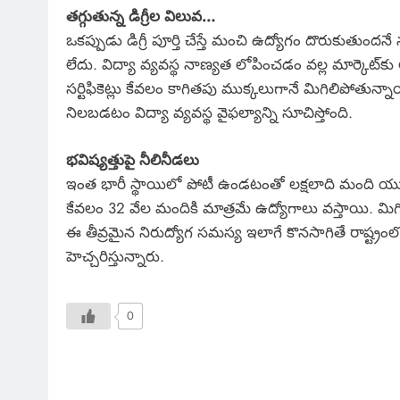
తగ్గుతున్న డిగ్రీల విలువ…
ఒకప్పుడు డిగ్రీ పూర్తి చేస్తే మంచి ఉద్యోగం దొరుకుతుందనే
లేదు. విద్యా వ్యవస్థ నాణ్యత లోపించడం వల్ల మార్కెట
సర్టిఫికెట్లు కేవలం కాగితపు ముక్కలుగానే మిగిలిపోతున్న
నిలబడటం విద్యా వ్యవస్థ వైఫల్యాన్ని సూచిస్తోంది.
భవిష్యత్తుపై నీలినీడలు
ఇంత భారీ స్థాయిలో పోటీ ఉండటంతో లక్షలాది మంది యువ
కేవలం 32 వేల మందికి మాత్రమే ఉద్యోగాలు వస్తాయి. మిగి
ఈ తీవ్రమైన నిరుద్యోగ సమస్య ఇలాగే కొనసాగితే రాష్ట్ర
హెచ్చరిస్తున్నారు.
0