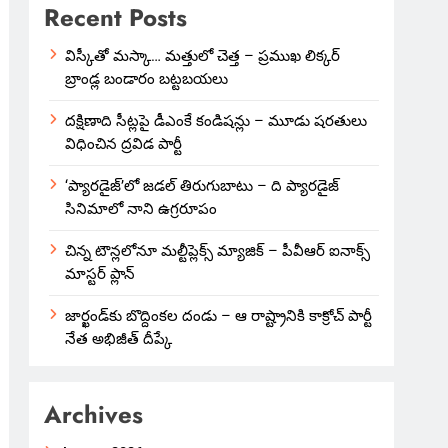
Recent Posts
విస్కీతో మస్కా… మత్తులో చెత్త – ప్రముఖ లిక్కర్
బ్రాండ్ల బండారం బట్టబయలు
దక్షిణాది సీట్లపై డీఎంకే కండిషన్లు – మూడు షరతులు
విధించిన ద్రవిడ పార్టీ
‘ప్యారడైజ్’లో జడల్ తిరుగుబాటు – ది ప్యారడైజ్
సినిమాలో నాని ఉగ్రరూపం
చిన్న టౌన్లలోనూ మల్టీప్లెక్స్‌ మ్యాజిక్ – పీవీఆర్ ఐనాక్స్
మాస్టర్ ప్లాన్
జార్ఖండ్‌కు బొద్దింకల దండు – ఆ రాష్ట్రానికి కాక్రోచ్ పార్టీ
నేత అభిజీత్ దీప్కే
Archives