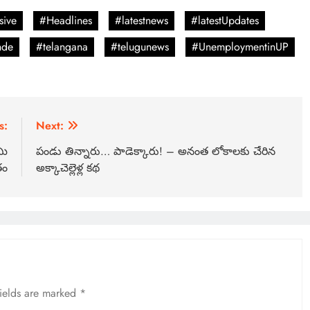
sive
#Headlines
#latestnews
#latestUpdates
nde
#telangana
#telugunews
#UnemploymentinUP
s:
Next:
మి
పండు తిన్నారు… పాడెక్కారు! – అనంత లోకాలకు చేరిన
తం
అక్కాచెల్లెళ్ల కథ
fields are marked
*