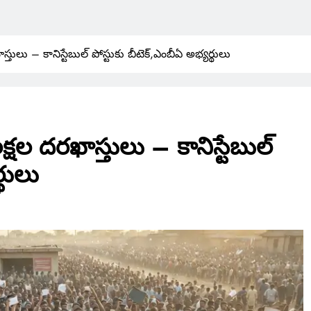
ులు – కానిస్టేబుల్ పోస్టుకు బీటెక్,ఎంబీఏ అభ్యర్థులు
షల దరఖాస్తులు – కానిస్టేబుల్
్థులు