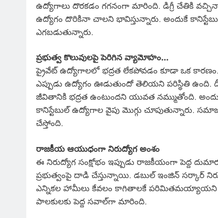
ఉద్యోగాలు దొరకడం గగనంగా మారింది. డిగ్రీ చేతికి వచ
ఉద్యోగం దొరికినా చాలని భావిస్తున్నారు. అందుకే కానిస్టే
ఎగబడుతున్నారు.
ప్రభుత్వ కొలువులపై పెరిగిన వ్యామోహం…
ప్రైవేట్ ఉద్యోగాలలో భద్రత లేకపోవడం కూడా ఒక కారణ
ఎప్పుడు ఉద్యోగం ఊడుతుందో తెలియని పరిస్థితి ఉంది. దీన
జీవితానికి భద్రత ఉంటుందని యువత నమ్ముతోంది. అందుక
కానిస్టేబుల్ ఉద్యోగాల వైపు మొగ్గు చూపుతున్నారు. సమా
చేస్తోంది.
రాజకీయ ఆయుధంగా నిరుద్యోగ అంశం
ఈ నిరుద్యోగ సంక్షోభం ఇప్పుడు రాజకీయంగా పెద్ద దుమా
ప్రభుత్వంపై దాడి చేస్తున్నాయి. డబుల్ ఇంజిన్ సర్కార్ ని
ఎన్నికల హామీలు కేవలం కాగితాలకే పరిమితమయ్యాయని 
పాలకులకు పెద్ద సవాల్‌గా మారింది.