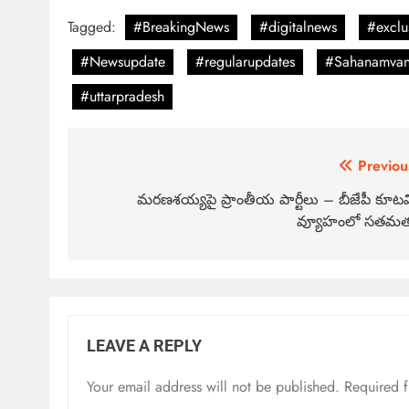
Tagged:
#BreakingNews
#digitalnews
#exclu
#Newsupdate
#regularupdates
#Sahanamva
#uttarpradesh
Previou
మరణశయ్యపై ప్రాంతీయ పార్టీలు – బీజేపీ కూట
వ్యూహంలో సతమ
LEAVE A REPLY
Your email address will not be published.
Required 