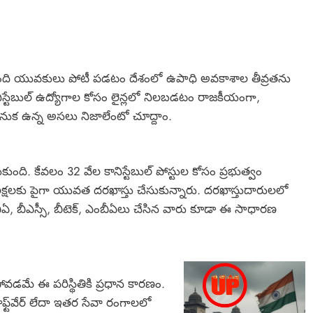
షల మంది యువకులు పోటీ పడటం దేశంలో ఉపాధి అవకాశాల తీవ్రతను
ానిస్టేబుల్ ఉద్యోగాల కోసం లైన్లలో నిలబడటం రాజకీయంగా,
నుక ఉన్న అసలు నిజాలేంటో చూద్దాం.
కుంది. కేవలం 32 వేల కానిస్టేబుల్ పోస్టుల కోసం ప్రభుత్వం
28 లక్షలకు పైగా యువత దరఖాస్తు చేసుకున్నారు. దరఖాస్తుదారులలో
ఏ, బీఎస్సీ, బీటెక్, ఎంబీఏలు చేసిన వారు కూడా ఈ సాధారణ
ోవడమే ఈ పరిస్థితికి ప్రధాన కారణం.
ఫ్ట్‌వేర్ లేదా ఇతర సేవా రంగాలలో