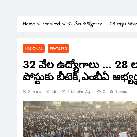
Home
Featured
32 వేల ఉద్యోగాలు … 28 లక్షల దరఖాస్త
NATIONAL
FEATURED
32 వేల ఉద్యోగాలు … 28 లక్
పోస్టుకు బీటెక్,ఎంబీఏ అభ్యర
Sahanam Vande
2 Months Ago
0
1 Mins