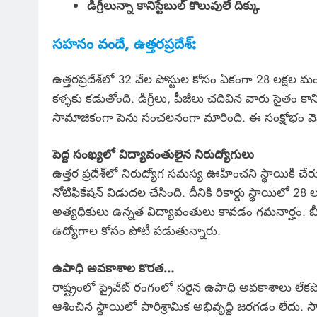
డిగ్రీలున్నా కానిస్టేబుల్ కొలువులే దిక్కు
సహనం వందే, ఉత్తరప్రదేశ్‌:
ఉత్తరప్రదేశ్‌లో 32 వేల పోస్టుల కోసం ఏకంగా 28 లక్
కళ్ళకు కడుతోంది. డిగ్రీలు, పీజీలు చదివిన వారు సైతం క
సామాజికంగా పెను సంచలనంగా మారింది. ఈ సంక్షోభం వె
పెద్ద సంఖ్యలో విద్యావంతులైన నిరుద్యోగులు
ఉత్తర ప్రదేశ్‌లో నిరుద్యోగ సమస్య ఊహించని స్థాయికి చేరు
నోటిఫికేషన్ విడుదల చేసింది. దీనికి రికార్డు స్థాయిలో 
అత్యధికులు ఉన్నత విద్యావంతులు కావడం గమనార్హం. బీ
ఉద్యోగాల కోసం పోటీ పడుతున్నారు.
ఉపాధి అవకాశాల కొరత…
రాష్ట్రంలో ప్రైవేట్ రంగంలో సరైన ఉపాధి అవకాశాలు లేకప
ఆశించిన స్థాయిలో పారిశ్రామిక అభివృద్ధి జరగడం లేదు. సా