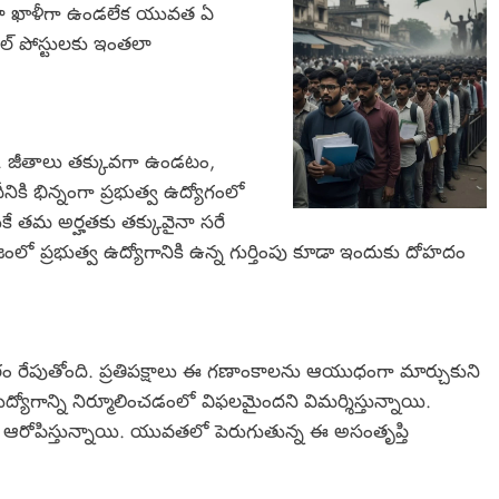
్చినా ఖాళీగా ఉండలేక యువత ఏ
బుల్ పోస్టులకు ఇంతలా
ం. జీతాలు తక్కువగా ఉండటం,
ికి భిన్నంగా ప్రభుత్వ ఉద్యోగంలో
ే తమ అర్హతకు తక్కువైనా సరే
జంలో ప్రభుత్వ ఉద్యోగానికి ఉన్న గుర్తింపు కూడా ఇందుకు దోహదం
రం రేపుతోంది. ప్రతిపక్షాలు ఈ గణాంకాలను ఆయుధంగా మార్చుకుని
రుద్యోగాన్ని నిర్మూలించడంలో విఫలమైందని విమర్శిస్తున్నాయి.
ఆరోపిస్తున్నాయి. యువతలో పెరుగుతున్న ఈ అసంతృప్తి