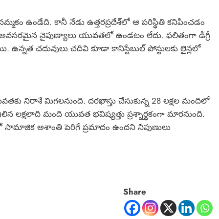
 నమ్మకం ఉండేది. కానీ నేడు ఉత్తరప్రదేశ్‌లో ఆ పరిస్థితి కనిపించడం
్‌కు అవసరమైన నైపుణ్యాలు యువతలో ఉండటం లేదు. ఫలితంగా డిగ్రీ
ాయి. ఉన్నత చదువులు చదివి కూడా కానిస్టేబుల్ పోస్టులకు లైన్లలో
తకు నిరాశే మిగలనుంది. దరఖాస్తు చేసుకున్న 28 లక్షల మందిలో
లిన లక్షలాది మంది యువత భవిష్యత్తు ప్రశ్నార్థకంగా మారనుంది.
ంలో సామాజిక అశాంతి పెరిగే ప్రమాదం ఉందని నిపుణులు
Share