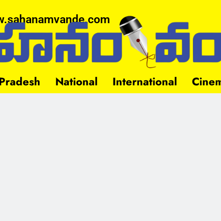
.sahanamvande.com
Pradesh
National
International
Cine