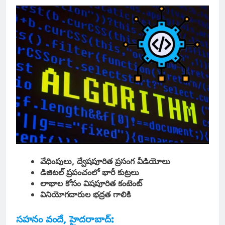
వేధింపులు, ద్వేషపూరిత ప్రసంగ వీడియోలు
డిజిటల్ ప్రపంచంలో భారీ కుట్రలు
లాభాల కోసం విషపూరిత కంటెంట్
వినియోగదారుల భద్రత గాలికి
సహనం వందే, హైదరాబాద్: