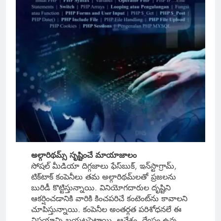
అల్గారిథమ్స్ సృష్టించే మాయాజాలం
సోషల్ మీడియా దిగ్గజాలు ఫేస్‌బుక్, ఇన్‌స్టాగ్రామ్,
టిక్‌టాక్ కంపెనీలు తమ అల్గారిథమ్‌లతో ప్రజలను
బురిడీ కొట్టిస్తున్నాయి. వినియోగదారుల దృష్టిని
ఆకర్షించడానికి వారికి కించపరిచే కంటెంట్‌ను కావాలని
చూపిస్తున్నాయి. కంపెనీల అంతర్గత పరిశోధనలే ఈ
విషయాన్ని బయటపెట్టాయి. ఆవేశం, ద్వేషం ఉన్న