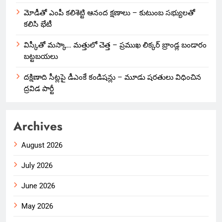
మోడీతో ఎంపీ కలిశెట్టి ఆనంద క్షణాలు – కుటుంబ సభ్యులతో
కలిసి భేటీ
విస్కీతో మస్కా… మత్తులో చెత్త – ప్రముఖ లిక్కర్ బ్రాండ్ల బండారం
బట్టబయలు
దక్షిణాది సీట్లపై డీఎంకే కండిషన్లు – మూడు షరతులు విధించిన
ద్రవిడ పార్టీ
Archives
August 2026
July 2026
June 2026
May 2026