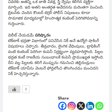
చివరకు అతన్ని ఒక జాతి వివక్ష, స్త్రీ ద్వేషం కలిగిన వ్యక్తిగా
మార్చింది. ఇది అతని అంతర్గత ఆవేదనను మరింతగా పెంచింది.
బ్రిటన్‌కు చెందిన కౌంటర్ టెర్రర్ పోలీస్ నిపుణులు కూడా
సామాజిక మాధ్యమాల్లో హింసాత్మక కంటెంట్ పెరిగిపోవడాన్ని
గుర్తించారు.
డెలీట్ చేయడమే
పరిష్కారం
టిక్‌టాక్ భద్రతా విభాగంలో పనిచేసిన నిక్ అనే ఉద్యోగి షాకింగ్
విషయాలు చెప్పారు. తీవ్రవాదం, లైంగిక వేధింపులు, ట్రాఫికింగ్
వంటి కంటెంట్ పెరిగినా కంపెనీ నిర్లక్ష్యంగా వ్యవహరిస్తోంది. పిల్లల
భద్రత కంటే రాజకీయ సంబంధాలకే కంపెనీ ప్రాముఖ్యత ఇస్తోంది.
దీని వల్ల పిల్లలకు కలిగే ముప్పును గమనించి తల్లిదండ్రులు
టిక్‌టాక్ యాప్‌ను వెంటనే ఫోన్లలోంచి తొలగించడం మంచిదని
నిక్ హెచ్చరిస్తున్నారు.
0
Share