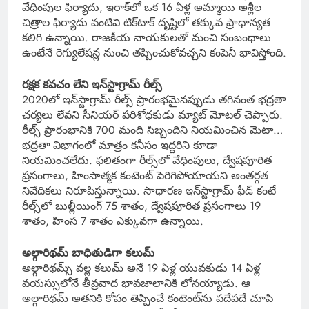
వేధింపుల ఫిర్యాదు, ఇరాక్‌లో ఒక 16 ఏళ్ల అమ్మాయి అశ్లీల
చిత్రాల ఫిర్యాదు వంటివి టిక్‌టాక్ దృష్టిలో తక్కువ ప్రాధాన్యత
కలిగి ఉన్నాయి. రాజకీయ నాయకులతో మంచి సంబంధాలు
ఉంటేనే రెగ్యులేషన్ల నుంచి తప్పించుకోవచ్చని కంపెనీ భావిస్తోంది.
రక్షక కవచం లేని ఇన్‌స్టాగ్రామ్ రీల్స్
2020లో ఇన్‌స్టాగ్రామ్ రీల్స్ ప్రారంభమైనప్పుడు తగినంత భద్రతా
చర్యలు లేవని సీనియర్ పరిశోధకుడు మ్యాట్ మోటల్ చెప్పారు.
రీల్స్ ప్రారంభానికి 700 మంది సిబ్బందిని నియమించిన మెటా…
భద్రతా విభాగంలో మాత్రం కనీసం ఇద్దరిని కూడా
నియమించలేదు. ఫలితంగా రీల్స్‌లో వేధింపులు, ద్వేషపూరిత
ప్రసంగాలు, హింసాత్మక కంటెంట్ పెరిగిపోయాయని అంతర్గత
నివేదికలు నిరూపిస్తున్నాయి. సాధారణ ఇన్‌స్టాగ్రామ్ ఫీడ్ కంటే
రీల్స్‌లో బుల్లీయింగ్ 75 శాతం, ద్వేషపూరిత ప్రసంగాలు 19
శాతం, హింస 7 శాతం ఎక్కువగా ఉన్నాయి.
అల్గారిథమ్ బాధితుడిగా కలుమ్
అల్గారిథమ్స్ వల్ల కలుమ్ అనే 19 ఏళ్ల యువకుడు 14 ఏళ్ల
వయస్సులోనే తీవ్రవాద భావజాలానికి లోనయ్యాడు. ఆ
అల్గారిథమ్ అతనికి కోపం తెప్పించే కంటెంట్‌ను పదేపదే చూపి