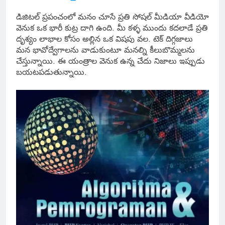
డిజిటల్ ప్రపంచంలో మనం చూసే ప్రతి సోషల్ మీడియా వీడియో
వెనుక ఒక భారీ కుట్ర దాగి ఉంది. మీ కళ్ళ ముందు కదలాడే ప్రతి
దృశ్యం లాభాల కోసం అల్లిన ఒక విషపు వల. టెక్ దిగ్గజాలు
మన భావోద్వేగాలను వాడుకుంటూ మనల్ని కీలుబొమ్మలను
చేస్తున్నాయి. ఈ యంత్రాల వెనుక ఉన్న చేదు నిజాలు ఇప్పుడు
బయటపడుతున్నాయి.