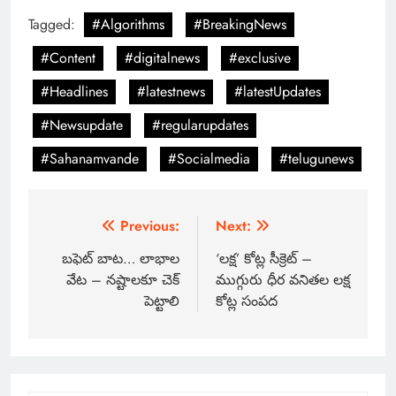
Tagged:
#Algorithms
#BreakingNews
#Content
#digitalnews
#exclusive
#Headlines
#latestnews
#latestUpdates
#Newsupdate
#regularupdates
#Sahanamvande
#Socialmedia
#telugunews
Previous:
Next:
బఫెట్ బాట… లాభాల
‘లక్ష’ కోట్ల సీక్రెట్ –
వేట – నష్టాలకూ చెక్
ముగ్గురు ధీర వనితల లక్ష
పెట్టాలి
కోట్ల సంపద