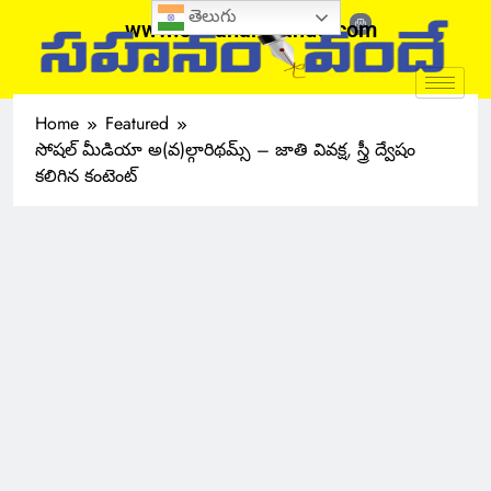
తెలుగు
www.sahanamvande.com
Home
Featured
సోషల్ మీడియా అ(వ)ల్గారిథమ్స్ – జాతి వివక్ష, స్త్రీ ద్వేషం
కలిగిన కంటెంట్