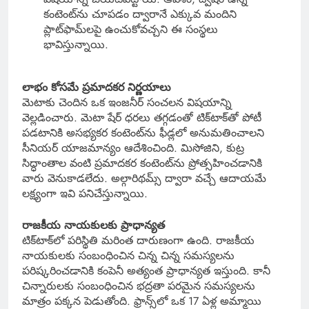
కంటెంట్‌ను చూపడం ద్వారానే ఎక్కువ మందిని
ప్లాట్‌ఫామ్‌లపై ఉంచుకోవచ్చని ఈ సంస్థలు
భావిస్తున్నాయి.
లాభం కోసమే ప్రమాదకర నిర్ణయాలు
మెటాకు చెందిన ఒక ఇంజనీర్ సంచలన విషయాన్ని
వెల్లడించారు. మెటా షేర్ ధరలు తగ్గడంతో టిక్‌టాక్‌తో పోటీ
పడటానికి అసభ్యకర కంటెంట్‌ను ఫీడ్లలో అనుమతించాలని
సీనియర్ యాజమాన్యం ఆదేశించింది. మిసోజిని, కుట్ర
సిద్ధాంతాల వంటి ప్రమాదకర కంటెంట్‌ను ప్రోత్సహించడానికి
వారు వెనుకాడలేదు. అల్గారిథమ్స్ ద్వారా వచ్చే ఆదాయమే
లక్ష్యంగా ఇవి పనిచేస్తున్నాయి.
రాజకీయ నాయకులకు ప్రాధాన్యత
టిక్‌టాక్‌లో పరిస్థితి మరింత దారుణంగా ఉంది. రాజకీయ
నాయకులకు సంబంధించిన చిన్న చిన్న సమస్యలను
పరిష్కరించడానికి కంపెనీ అత్యంత ప్రాధాన్యత ఇస్తుంది. కానీ
చిన్నారులకు సంబంధించిన భద్రతా పరమైన సమస్యలను
మాత్రం పక్కన పెడుతోంది. ఫ్రాన్స్‌లో ఒక 17 ఏళ్ల అమ్మాయి