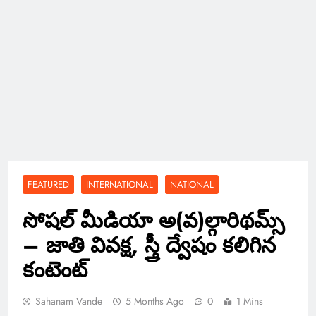
FEATURED
INTERNATIONAL
NATIONAL
సోషల్ మీడియా అ(వ)ల్గారిథమ్స్
– జాతి వివక్ష, స్త్రీ ద్వేషం కలిగిన
కంటెంట్
Sahanam Vande
5 Months Ago
0
1 Mins