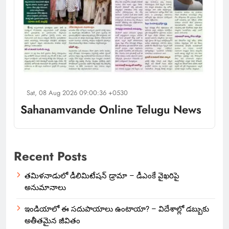
Sat, 08 Aug 2026 09:00:36 +0530
Sahanamvande Online Telugu News
Recent Posts
తమిళనాడులో డీలిమిటేషన్ డ్రామా – డీఎంకే వైఖరిపై
అనుమానాలు
ఇండియాలో‌ ఈ సదుపాయాలు ఉంటాయా? – విదేశాల్లో డబ్బుకు
అతీతమైన జీవితం