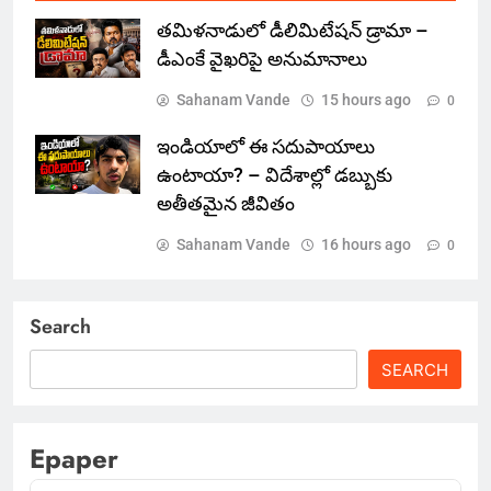
తమిళనాడులో డీలిమిటేషన్ డ్రామా –
డీఎంకే వైఖరిపై అనుమానాలు
Sahanam Vande
15 hours ago
0
ఇండియాలో‌ ఈ సదుపాయాలు
ఉంటాయా? – విదేశాల్లో డబ్బుకు
అతీతమైన జీవితం
Sahanam Vande
16 hours ago
0
Search
SEARCH
Epaper