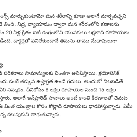
టింగ్స్ మార్చుకుంటామో మన శరీరాన్ని కూడా అలాగే మార్చవచ్చని
ే తిండి, నిద్ర, వ్యాయామం ద్వారా మన శరీరంలోని కణాలను
ం 20 ఏళ్ల క్రితం ఐటీ రంగంలోని యువకులు లక్షలాది రూపాయలు
బడింది. డాక్టర్లతో పనిలేకుండానే తమను తాము మేధావులుగా
లు
ే పరికరాలు సామాన్యులకు వింతగా అనిపిస్తాయి. క్రయోజెనిక్
 మంచు కంటే తక్కువ ఉష్ణోగ్రత ఉండే గదులు. అందులో నిలబడితే
వీరి నమ్మకం. దీనికోసం 8 లక్షల రూపాయల నుంచి 15 లక్షల
తారు. అలాగే ఇన్‌ఫ్రారెడ్ సానాలు అంటే కాంతి కిరణాలతో చెమట
 ఈ వింత యంత్రాల కోసం కోట్లాది రూపాయలు ధారపోస్తున్నారు. ఏమీ
ెన్న కలుపుకుని తాగుతున్నారు.
ం