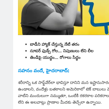
బాడీని హ్యాక్ చేస్తున్న నేటి తరం
సూపర్ ఫుడ్స్ గోల… నిపుణులు లేని లీల
తిండిపై యుద్ధం… రోగాలు సిద్ధం
సహనం వందే, హైదరాబాద్:
శరీరాన్ని ఒక సాఫ్ట్‌వేర్‌లా భావిస్తూ దానిని మన ఇష్
ఉండాలని, వందేళ్లు బతకాలని అమెరికాలో టెక్ బాబులు మొదల
వాటిని మందులుగా నమ్ముతూ, ఒంటికి రకరకాల పరికరాలు తగ
లేని ఈ అలవాట్లు ప్రాణాల మీదకు తెచ్చేలా ఉన్నాయి.