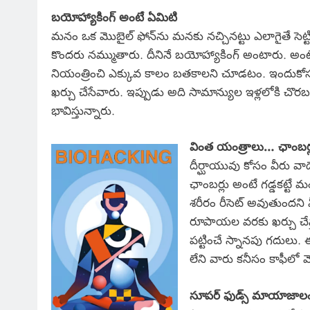
బయోహ్యాకింగ్ అంటే ఏమిటి
మనం ఒక మొబైల్ ఫోన్‌ను మనకు నచ్చినట్టు ఎలాగైతే సెట్
కొందరు నమ్ముతారు. దీనినే బయోహ్యాకింగ్ అంటారు. అంట
నియంత్రించి ఎక్కువ కాలం బతకాలని చూడటం. ఇందుకోస
ఖర్చు చేసేవారు. ఇప్పుడు అది సామాన్యుల ఇళ్లలోకి చొర
భావిస్తున్నారు.
వింత యంత్రాలు… ఛాంబర్
దీర్ఘాయువు కోసం వీరు వాడ
ఛాంబర్లు అంటే గడ్డకట్టే
శరీరం రీసెట్ అవుతుందని 
రూపాయల వరకు ఖర్చు చేస్
పట్టించే స్నానపు గదులు.
లేని వారు కనీసం కాఫీలో వ
సూపర్ ఫుడ్స్ మాయాజాల