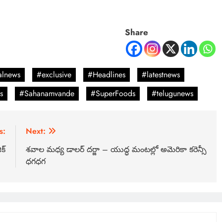
Share
alnews
#exclusive
#Headlines
#latestnews
s
#Sahanamvande
#SuperFoods
#telugunews
s:
Next:
క్
శవాల మధ్య డాలర్ దర్జా – యుద్ధ మంటల్లో అమెరికా కరెన్సీ
ధగధగ