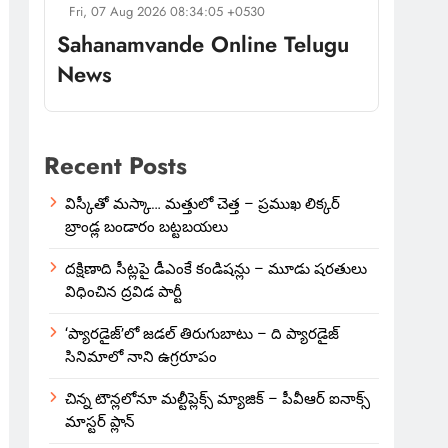
Fri, 07 Aug 2026 08:34:05 +0530
Sahanamvande Online Telugu
News
Recent Posts
విస్కీతో మస్కా… మత్తులో చెత్త – ప్రముఖ లిక్కర్
బ్రాండ్ల బండారం బట్టబయలు
దక్షిణాది సీట్లపై డీఎంకే కండిషన్లు – మూడు షరతులు
విధించిన ద్రవిడ పార్టీ
‘ప్యారడైజ్’లో జడల్ తిరుగుబాటు – ది ప్యారడైజ్
సినిమాలో నాని ఉగ్రరూపం
చిన్న టౌన్లలోనూ మల్టీప్లెక్స్‌ మ్యాజిక్ – పీవీఆర్ ఐనాక్స్
మాస్టర్ ప్లాన్