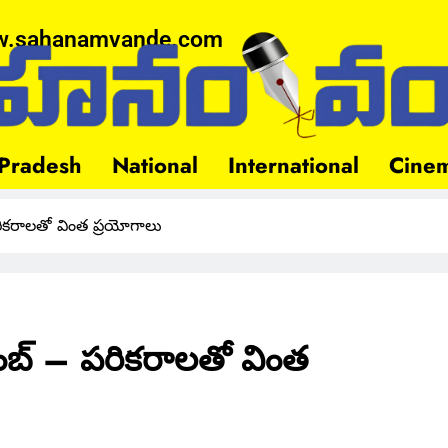
.sahanamvande.com
Pradesh
National
International
Cine
రికరాలతో వింత ప్రయోగాలు
ాంబ్ – పరికరాలతో వింత