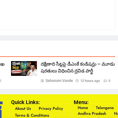
ముఖ
దక్షిణాది సీట్లపై డీఎంకే కండిషన్లు – మూడు
షరతులు విధించిన ద్రవిడ పార్టీ
Sahanam Vande
12 hours ago
0
0
Quick Links:
Menu:
Home
Telangana
About Us
Privacy Policy
Andhra Pradesh
Na
Terms & Conditions