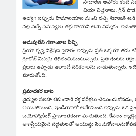
సాధారణ ఆహారం కంటే ఎక్
చియా విత్తనాలు, గ్రీన్ పౌ
ఉద్యోగి ఇప్పుడు హిమాలయాల నుంచి వచ్చే శిలాజిత్ అనే 
వల్ల వచ్చే సమస్యలు తగ్గుతాయని ఆమె నమ్మకం. ఇదంతా 
అదుపులేని గణాంకాల పిచ్చి
ప్రియా కృష్ణ విశ్లేషణ ప్రకారం ఇప్పుడు ప్రతి ఒక్కరూ తమ శ
గ్లూకోజ్ మీటర్లు తగిలించుకుంటున్నారు. ప్రతి గంటకు ర
ప్రజలు ఇప్పుడు ఇలాంటి పరికరాలను వాడుతున్నారు. ఇదొ
మారుతోంది.
ప్రమాదకర బాట
వైద్యుల సలహా లేకుండానే రక్త పరీక్షలు చేయించుకోవడం, ఆన
అయిపోయింది. ఇండియాలో అనేకమంది ఇప్పుడు ఒక సైంటిస
బయోహ్యాకింగ్ ప్రాణాంతకంగా మారుతుంది. కేవలం గ్యాడ్జ
అశాస్త్రీయమైన పద్ధతులతో ఆయుష్షు పెంచుకోవాలనుకోవడం