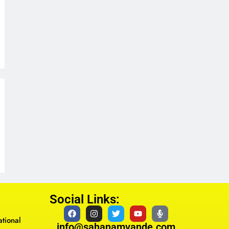
Social Links:
tional
info@sahanamvande.com