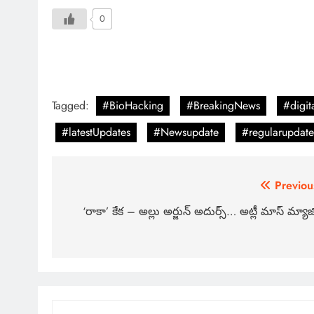
0
Tagged:
#BioHacking
#BreakingNews
#digit
#latestUpdates
#Newsupdate
#regularupdate
Previou
‘రాకా’ కేక – అల్లు అర్జున్ అదుర్స్… అట్లీ మాస్ మ్యాజి