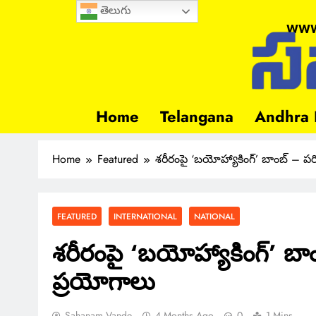
తెలుగు
www
Home
Telangana
Andhra 
Home
Featured
శరీరంపై ‘బయోహ్యాకింగ్’ బాంబ్ – ప
FEATURED
INTERNATIONAL
NATIONAL
శరీరంపై ‘బయోహ్యాకింగ్’ బ
ప్రయోగాలు
Sahanam Vande
4 Months Ago
0
1 Mins