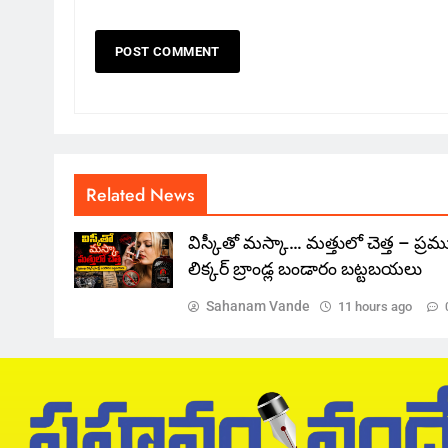
Related News
విస్కీతో మస్కా… మత్తులో చెత్త – ప్ర
లిక్కర్ బ్రాండ్ల బండారం బట్టబయలు
Sahanam Vande
11 hours ago