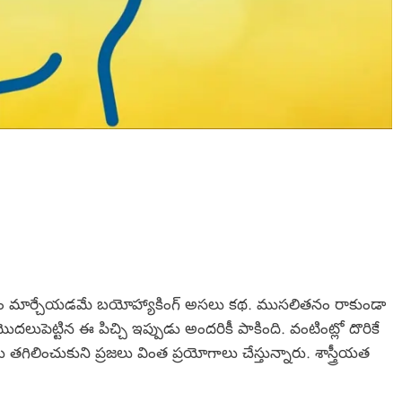
టానుసారం మార్చేయడమే బయోహ్యాకింగ్ అసలు కథ. ముసలితనం రాకుండా
ుపెట్టిన ఈ పిచ్చి ఇప్పుడు అందరికీ పాకింది. వంటింట్లో దొరికే
ిలించుకుని ప్రజలు వింత ప్రయోగాలు చేస్తున్నారు. శాస్త్రీయత