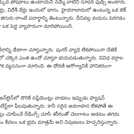
కువ పోషకాలు ఉంటాయని నమ్మే వాటిని సూపర్ ఫుడ్స్ అంటారు.
డర్లు, విదేశీ వేర్లు ఇందులో భాగం. హైదరాబాదులో ఉంటున్న ఒక టెక్
జిగురు లాంటి పదార్థాన్ని తింటున్నారు. దీనివల్ల వయసు పెరగడం
ఒక పెద్ద వ్యాపారంగా మారిపోయింది.
రీరాన్ని డేటాగా చూస్తున్నారు. షుగర్ వ్యాధి లేకపోయినా చేతికి
క్తంలో చక్కెర ఎంత ఉందో చూస్తూ భయపడుతున్నారు. వివిధ వర్గాల
క వ్యసనంగా మారింది. ఈ ధోరణి ఆరోగ్యానికి హానికరంగా
్‌లైన్‌లో దొరికే సప్లిమెంట్లు వాడటం ఇప్పుడు ఫ్యాషన్
్ట్‌లా ఫీలవుతున్నారు. కానీ సరైన అవగాహన లేకపోతే ఈ
ెట్లు చూపించే రీడింగ్స్ చూసి శరీరంతో చెలగాటం ఆడటం తగదు.
 కేవలం ఒక భ్రమ మాత్రమే అని నిపుణులు హెచ్చరిస్తున్నారు.