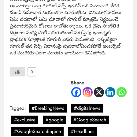
ఈ మార్పుల వల్ల గూగుల్ సెర్చ్ ఇంజిన్ ఒక సమాచార వేదిక
నుండి సమాచార నియంతగా మారుతోంది. వినియోగదారులు
ఏమి చదవాలో ఏమి చూడాలో గూగుల్ మాత్రమే నిర్ణయించే
ప్రమాదకరమైన రోజులు రాబోతున్నాయి. ఒక వైపు సాంకేతిక
దిగ్గజాల మధ్య పోటీ పెరుగుతుంటే మరోవైపు ఇంటర్నెట్
ప్రాథమిక సూత్రాలకే గూగుల్ ఎసరు పెడుతోంది. ఇప్పటికైనా
గూగుల్ తన సెర్చ్ విధానంపై పునరాలోచించకపోతే ఇంటర్నెట్
ఒక మురికికూపంగా మారడం ఖాయంగా కనిపిస్తోంది.
0
Share
Tagged:
#BreakingNews
#digitalnews
#exclusive
#google
#GoogleSearch
#GoogleSearchEngine
#Headlines