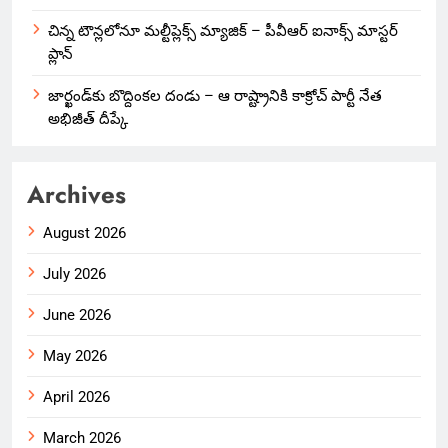
చిన్న టౌన్లలోనూ మల్టీప్లెక్స్‌ మ్యాజిక్ – పీవీఆర్ ఐనాక్స్ మాస్టర్
ప్లాన్
జార్ఖండ్‌కు బొద్దింకల దండు – ఆ రాష్ట్రానికి కాక్రోచ్ పార్టీ నేత
అభిజీత్ దీప్కే
Archives
August 2026
July 2026
June 2026
May 2026
April 2026
March 2026