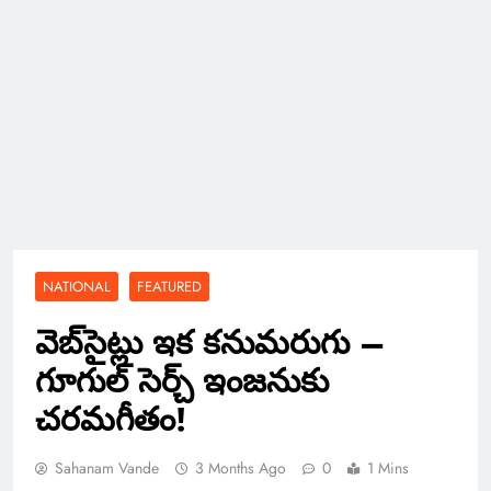
NATIONAL
FEATURED
వెబ్‌సైట్లు ఇక కనుమరుగు –
గూగుల్ సెర్చ్ ఇంజనుకు
చరమగీతం!
Sahanam Vande
3 Months Ago
0
1 Mins