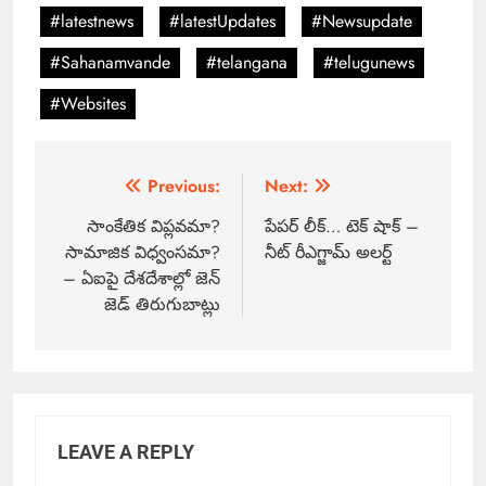
#latestnews
#latestUpdates
#Newsupdate
#Sahanamvande
#telangana
#telugunews
#Websites
Previous:
Next:
సాంకేతిక విప్లవమా?
పేపర్ లీక్… టెక్ షాక్ –
సామాజిక విధ్వంసమా?
నీట్ రీఎగ్జామ్ అలర్ట్
– ఏఐపై దేశదేశాల్లో జెన్
జెడ్ తిరుగుబాట్లు
LEAVE A REPLY