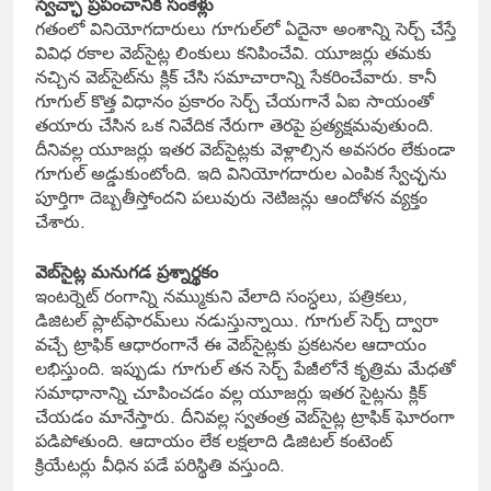
స్వేచ్ఛా ప్రపంచానికి సంకెళ్లు
గతంలో వినియోగదారులు గూగుల్‌లో ఏదైనా అంశాన్ని సెర్చ్ చేస్తే
వివిధ రకాల వెబ్‌సైట్ల లింకులు కనిపించేవి. యూజర్లు తమకు
నచ్చిన వెబ్‌సైట్‌ను క్లిక్ చేసి సమాచారాన్ని సేకరించేవారు. కానీ
గూగుల్ కొత్త విధానం ప్రకారం సెర్చ్ చేయగానే ఏఐ సాయంతో
తయారు చేసిన ఒక నివేదిక నేరుగా తెరపై ప్రత్యక్షమవుతుంది.
దీనివల్ల యూజర్లు ఇతర వెబ్‌సైట్లకు వెళ్లాల్సిన అవసరం లేకుండా
గూగుల్ అడ్డుకుంటోంది. ఇది వినియోగదారుల ఎంపిక స్వేచ్ఛను
పూర్తిగా దెబ్బతీస్తోందని పలువురు నెటిజన్లు ఆందోళన వ్యక్తం
చేశారు.
వెబ్‌సైట్ల మనుగడ ప్రశ్నార్థకం
ఇంటర్నెట్ రంగాన్ని నమ్ముకుని వేలాది సంస్ధలు, పత్రికలు,
డిజిటల్ ప్లాట్‌ఫారమ్‌లు నడుస్తున్నాయి. గూగుల్ సెర్చ్ ద్వారా
వచ్చే ట్రాఫిక్ ఆధారంగానే ఈ వెబ్‌సైట్లకు ప్రకటనల ఆదాయం
లభిస్తుంది. ఇప్పుడు గూగుల్ తన సెర్చ్ పేజీలోనే కృత్రిమ మేధతో
సమాధానాన్ని చూపించడం వల్ల యూజర్లు ఇతర సైట్లను క్లిక్
చేయడం మానేస్తారు. దీనివల్ల స్వతంత్ర వెబ్‌సైట్ల ట్రాఫిక్ ఘోరంగా
పడిపోతుంది. ఆదాయం లేక లక్షలాది డిజిటల్ కంటెంట్
క్రియేటర్లు వీధిన పడే పరిస్థితి వస్తుంది.