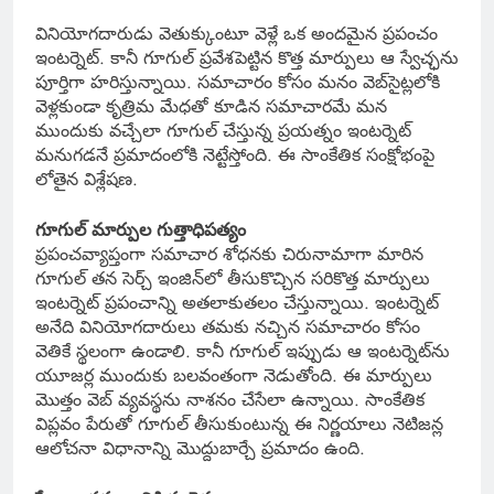
వినియోగదారుడు వెతుక్కుంటూ వెళ్లే ఒక అందమైన ప్రపంచం
ఇంటర్నెట్. కానీ గూగుల్ ప్రవేశపెట్టిన కొత్త మార్పులు ఆ స్వేచ్ఛను
పూర్తిగా హరిస్తున్నాయి. సమాచారం కోసం మనం వెబ్‌సైట్లలోకి
వెళ్లకుండా కృత్రిమ మేధతో కూడిన సమాచారమే మన
ముందుకు వచ్చేలా గూగుల్ చేస్తున్న ప్రయత్నం ఇంటర్నెట్
మనుగడనే ప్రమాదంలోకి నెట్టేస్తోంది. ఈ సాంకేతిక సంక్షోభంపై
లోతైన విశ్లేషణ.
గూగుల్ మార్పుల గుత్తాధిపత్యం
ప్రపంచవ్యాప్తంగా సమాచార శోధనకు చిరునామాగా మారిన
గూగుల్ తన సెర్చ్ ఇంజిన్‌లో తీసుకొచ్చిన సరికొత్త మార్పులు
ఇంటర్నెట్ ప్రపంచాన్ని అతలాకుతలం చేస్తున్నాయి. ఇంటర్నెట్
అనేది వినియోగదారులు తమకు నచ్చిన సమాచారం కోసం
వెతికే స్థలంగా ఉండాలి. కానీ గూగుల్ ఇప్పుడు ఆ ఇంటర్నెట్‌ను
యూజర్ల ముందుకు బలవంతంగా నెడుతోంది. ఈ మార్పులు
మొత్తం వెబ్ వ్యవస్థను నాశనం చేసేలా ఉన్నాయి. సాంకేతిక
విప్లవం పేరుతో గూగుల్ తీసుకుంటున్న ఈ నిర్ణయాలు నెటిజన్ల
ఆలోచనా విధానాన్ని మొద్దుబార్చే ప్రమాదం ఉంది.