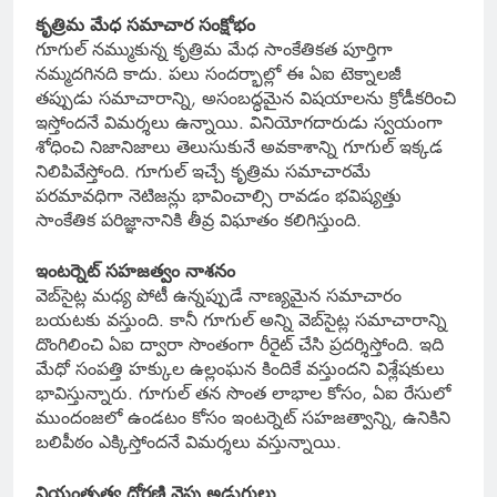
కృత్రిమ మేధ సమాచార సంక్షోభం
గూగుల్ నమ్ముకున్న కృత్రిమ మేధ సాంకేతికత పూర్తిగా
నమ్మదగినది కాదు. పలు సందర్భాల్లో ఈ ఏఐ టెక్నాలజీ
తప్పుడు సమాచారాన్ని, అసంబద్ధమైన విషయాలను క్రోడీకరించి
ఇస్తోందనే విమర్శలు ఉన్నాయి. వినియోగదారుడు స్వయంగా
శోధించి నిజానిజాలు తెలుసుకునే అవకాశాన్ని గూగుల్ ఇక్కడ
నిలిపివేస్తోంది. గూగుల్ ఇచ్చే కృత్రిమ సమాచారమే
పరమావధిగా నెటిజన్లు భావించాల్సి రావడం భవిష్యత్తు
సాంకేతిక పరిజ్ఞానానికి తీవ్ర విఘాతం కలిగిస్తుంది.
ఇంటర్నెట్ సహజత్వం నాశనం
వెబ్‌సైట్ల మధ్య పోటీ ఉన్నప్పుడే నాణ్యమైన సమాచారం
బయటకు వస్తుంది. కానీ గూగుల్ అన్ని వెబ్‌సైట్ల సమాచారాన్ని
దొంగిలించి ఏఐ ద్వారా సొంతంగా రీరైట్ చేసి ప్రదర్శిస్తోంది. ఇది
మేధో సంపత్తి హక్కుల ఉల్లంఘన కిందికే వస్తుందని విశ్లేషకులు
భావిస్తున్నారు. గూగుల్ తన సొంత లాభాల కోసం, ఏఐ రేసులో
ముందంజలో ఉండటం కోసం ఇంటర్నెట్ సహజత్వాన్ని, ఉనికిని
బలిపీఠం ఎక్కిస్తోందనే విమర్శలు వస్తున్నాయి.
నియంతృత్వ ధోరణి వైపు అడుగులు