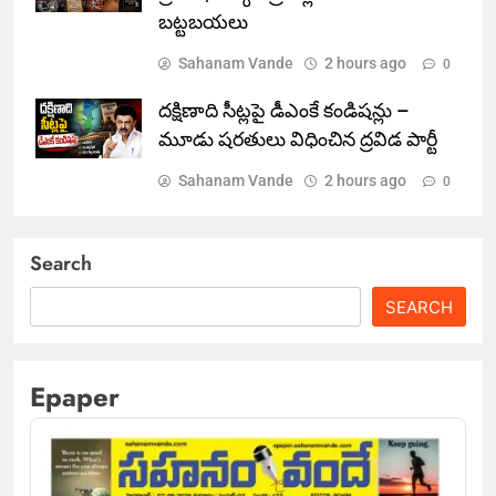
బట్టబయలు
Sahanam Vande
2 hours ago
0
దక్షిణాది సీట్లపై డీఎంకే కండిషన్లు –
మూడు షరతులు విధించిన ద్రవిడ పార్టీ
Sahanam Vande
2 hours ago
0
Search
SEARCH
Epaper