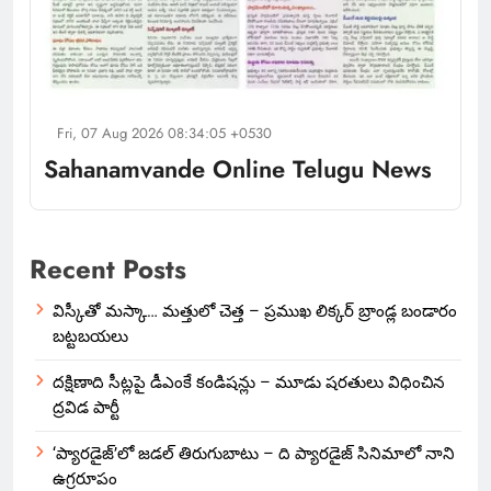
Fri, 07 Aug 2026 08:34:05 +0530
Sahanamvande Online Telugu News
Recent Posts
విస్కీతో మస్కా… మత్తులో చెత్త – ప్రముఖ లిక్కర్ బ్రాండ్ల బండారం
బట్టబయలు
దక్షిణాది సీట్లపై డీఎంకే కండిషన్లు – మూడు షరతులు విధించిన
ద్రవిడ పార్టీ
‘ప్యారడైజ్’లో జడల్ తిరుగుబాటు – ది ప్యారడైజ్ సినిమాలో నాని
ఉగ్రరూపం