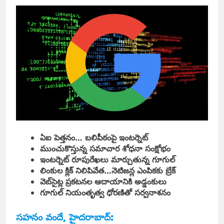
ఏఐ పెత్తనం… బలిపీఠంపై ఇంటర్నెట్
ముంచుకొస్తున్న సమాచార శోధనా సంక్షోభం
ఇంటర్నెట్ రూపురేఖలు మార్చుతున్న గూగుల్
లింకుల క్లిక్ నిలిపివేత…నెటిజన్ల ఎంపికకు బ్రేక్
వెబ్‌సైట్ల ప్రకటనల ఆదాయానికి అడ్డంకులు
గూగుల్ నియంతృత్వ ధోరణితో సర్వనాశనం
సహనం వందే, హైదరాబాద్: