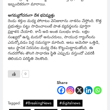
ఇబ్బందికరంగా మారాయి.
అగమ్యగోచరంగా దేశ భవిష్యత్తు
రెండు శక్తుల మధ్య పోరాటం వెనిజులాను నాశనం చేస్తోంది. కొత్త
ప్రభుత్వం పట్టు సాధించాలంటే పాత వ్యవస్థలను పూర్తిగా
ప్రక్షాళన చేయాలి. కానీ అది అంత సులభం కాదు. లక్షల
సంఖ్యలో ఉన్న మదురో అనుచరులు, సాయుధ గ్యాంగ్‌లను
ఎదుర్కోవడం పెద్ద సమస్యగా మారింది. అటు అమెరికా ఒత్తిడి,
ఇటు స్థానిక నిరసనల మధ్య దేశం కొట్టుమిట్టాడుతోంది. ఈ
గందరగోళం తొలగి సాధారణ స్థితి ఎప్పుడు వస్తుందో ఎవరికీ
తెలియని పరిస్థితి నెలకొంది.
0
Share
Tagged:
#BreakingNews
#digitalnews