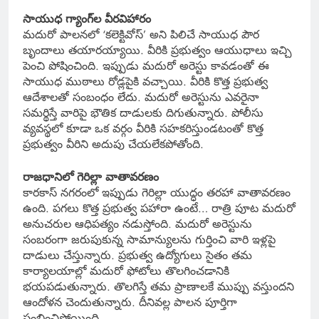
సాయుధ గ్యాంగ్‌ల వీరవిహారం
మదురో పాలనలో ‘కలెక్టివోస్’ అని పిలిచే సాయుధ పౌర
బృందాలు తయారయ్యాయి. వీరికి ప్రభుత్వం ఆయుధాలు ఇచ్చి
పెంచి పోషించింది. ఇప్పుడు మదురో అరెస్టు కావడంతో ఈ
సాయుధ ముఠాలు రోడ్లపైకి వచ్చాయి. వీరికి కొత్త ప్రభుత్వ
ఆదేశాలతో సంబంధం లేదు. మదురో అరెస్టును ఎవరైనా
సమర్థిస్తే వారిపై భౌతిక దాడులకు దిగుతున్నారు. పోలీసు
వ్యవస్థలో కూడా ఒక వర్గం వీరికి సహకరిస్తుండటంతో కొత్త
ప్రభుత్వం వీరిని అదుపు చేయలేకపోతోంది.
రాజధానిలో గెరిల్లా వాతావరణం
కారకాస్ నగరంలో ఇప్పుడు గెరిల్లా యుద్ధం తరహా వాతావరణం
ఉంది. పగలు కొత్త ప్రభుత్వ పహారా ఉంటే… రాత్రి పూట మదురో
అనుచరుల ఆధిపత్యం నడుస్తోంది. మదురో అరెస్టును
సంబరంగా జరుపుకున్న సామాన్యులను గుర్తించి వారి ఇళ్లపై
దాడులు చేస్తున్నారు. ప్రభుత్వ ఉద్యోగులు సైతం తమ
కార్యాలయాల్లో మదురో ఫోటోలు తొలగించడానికి
భయపడుతున్నారు. తొలగిస్తే తమ ప్రాణాలకే ముప్పు వస్తుందని
ఆందోళన చెందుతున్నారు. దీనివల్ల పాలన పూర్తిగా
స్తంభించిపోయింది.