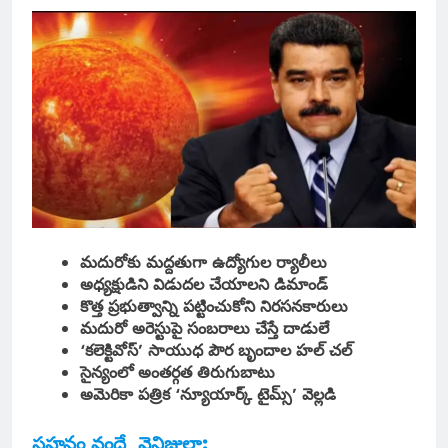
మదురోకు మద్దతుగా ఉద్యోగుల ర్యాలీలు
అధ్యక్షుడిని విడుదల చేయాలని డిమాండ్
కొత్త ప్రభుత్వాన్ని పట్టించుకోని నిరసనకారులు
మదురో అరెస్టుపై సంబరాలు చేస్తే దాడులే
‘కలెక్టివోస్’ సాయుధ పౌర బృందాల హల్ చల్
సైన్యంలో అంతర్గత తిరుగుబాటు
అమెరికా పత్రిక ‘న్యూయార్క్ టైమ్స్’ వెల్లడి
సహనం వందే, వెనిజులా: