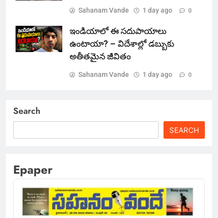
Sahanam Vande
1 day ago
0
ఇండియాలో‌ ఈ సదుపాయాలు
ఉంటాయా? – విదేశాల్లో డబ్బుకు
అతీతమైన జీవితం
Sahanam Vande
1 day ago
0
Search
SEARCH
Epaper