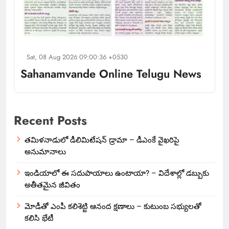
Sat, 08 Aug 2026 09:00:36 +0530
Sahanamvande Online Telugu News
Recent Posts
తమిళనాడులో డీలిమిటేషన్ డ్రామా – డీఎంకే వైఖరిపై
అనుమానాలు
ఇండియాలో‌ ఈ సదుపాయాలు ఉంటాయా? – విదేశాల్లో డబ్బుకు
అతీతమైన జీవితం
మోడీతో ఎంపీ కలిశెట్టి ఆనంద క్షణాలు – కుటుంబ సభ్యులతో
కలిసి భేటీ