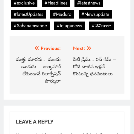
#exclusive
#Headlines
#latestnews
#latestUpdates
#Maduro
#Newsupdate
#Sahanamvande
#telugunews
#వెనిజులా
Previous:
Next:
మత్తు మారదు… మందు
సిటీ డ్రీమ్… రిచ్ గేమ్ –
ఉండదు – ఆల్కహాల్
కోటి దాటిన ఇళ్లనే
లేకుండానే రిలాక్సేషన్
కొంటున్న ధనవంతులు
ఫార్ములా
LEAVE A REPLY