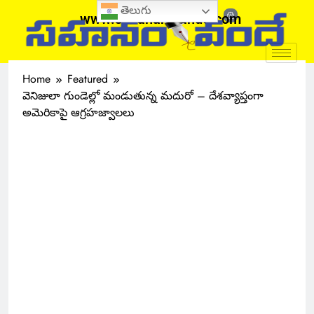
తెలుగు
www.sahanamvande.com
Home
Featured
వెనిజులా గుండెల్లో మండుతున్న మదురో – దేశవ్యాప్తంగా
అమెరికాపై ఆగ్రహజ్వాలలు