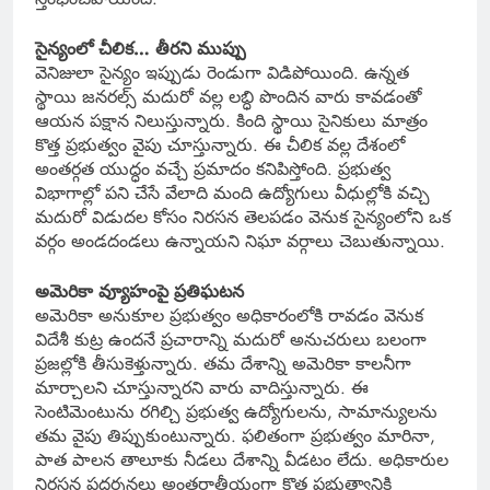
సైన్యంలో చీలిక… తీరని ముప్పు
వెనిజులా సైన్యం ఇప్పుడు రెండుగా విడిపోయింది. ఉన్నత
స్థాయి జనరల్స్ మదురో వల్ల లబ్ధి పొందిన వారు కావడంతో
ఆయన పక్షాన నిలుస్తున్నారు. కింది స్థాయి సైనికులు మాత్రం
కొత్త ప్రభుత్వం వైపు చూస్తున్నారు. ఈ చీలిక వల్ల దేశంలో
అంతర్గత యుద్ధం వచ్చే ప్రమాదం కనిపిస్తోంది. ప్రభుత్వ
విభాగాల్లో పని చేసే వేలాది మంది ఉద్యోగులు వీధుల్లోకి వచ్చి
మదురో విడుదల కోసం నిరసన తెలపడం వెనుక సైన్యంలోని ఒక
వర్గం అండదండలు ఉన్నాయని నిఘా వర్గాలు చెబుతున్నాయి.
అమెరికా వ్యూహంపై ప్రతిఘటన
అమెరికా అనుకూల ప్రభుత్వం అధికారంలోకి రావడం వెనుక
విదేశీ కుట్ర ఉందనే ప్రచారాన్ని మదురో అనుచరులు బలంగా
ప్రజల్లోకి తీసుకెళ్తున్నారు. తమ దేశాన్ని అమెరికా కాలనీగా
మార్చాలని చూస్తున్నారని వారు వాదిస్తున్నారు. ఈ
సెంటిమెంటును రగిల్చి ప్రభుత్వ ఉద్యోగులను, సామాన్యులను
తమ వైపు తిప్పుకుంటున్నారు. ఫలితంగా ప్రభుత్వం మారినా,
పాత పాలన తాలూకు నీడలు దేశాన్ని వీడటం లేదు. అధికారుల
నిరసన ప్రదర్శనలు అంతర్జాతీయంగా కొత్త ప్రభుత్వానికి