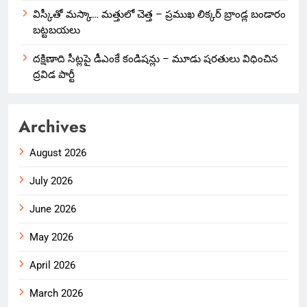
విస్కీతో మస్కా… మత్తులో చెత్త – ప్రముఖ లిక్కర్ బ్రాండ్ల బండారం
బట్టబయలు
దక్షిణాది సీట్లపై డీఎంకే కండిషన్లు – మూడు షరతులు విధించిన
ద్రవిడ పార్టీ
Archives
August 2026
July 2026
June 2026
May 2026
April 2026
March 2026