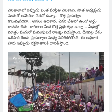
వెనిజులాలో ఇప్పుడు వింత పరిస్థితి నెలకొంది. పాత అధ్యక్షుడు
మదురో అమెరికా చెరలో ఉన్నా… కొత్త ప్రభుత్వం
కొలువుదీరినా.. అసలు అధికారం ఎవరి చేతిలో ఉందో అర్థం
కావడం లేదు. కాగితాల మీద కొత్త ప్రభుత్వం ఉన్నా… వీధుల్లో
మాత్రం మదురో మనుషులదే రాజ్యం నడుస్తోంది. దీనివల్ల దేశం
ఒకేసారి రెండు ప్రభుత్వాల మధ్య నలిగిపోతోంది. ఈ అధికార
పోరు ఇప్పుడు రక్తపాతానికి దారితీస్తోంది.