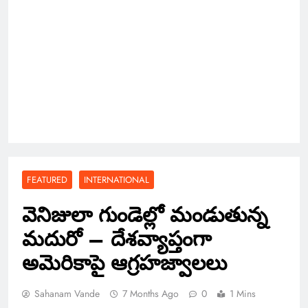
FEATURED
INTERNATIONAL
వెనిజులా గుండెల్లో మండుతున్న
మదురో – దేశవ్యాప్తంగా
అమెరికాపై ఆగ్రహజ్వాలలు
Sahanam Vande
7 Months Ago
0
1 Mins