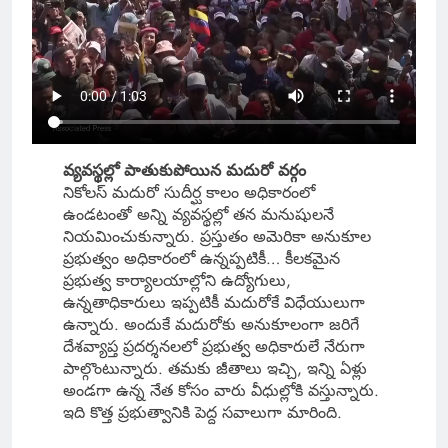
వ్యవస్థల్లో పాతుకుపోయిన మదురో వర్గం
నికోలస్ మదురో సుదీర్ఘ కాలం అధికారంలో
ఉండటంతో అన్ని వ్యవస్థల్లో తన మనుషులనే
నియమించుకున్నారు. ప్రస్తుతం అమెరికా అనుకూల
ప్రభుత్వం అధికారంలో ఉన్నప్పటికీ… కీలకమైన
ప్రభుత్వ కార్యాలయాల్లోని ఉద్యోగులు,
ఉన్నతాధికారులు ఇప్పటికీ మదురోకే విధేయులుగా
ఉన్నారు. అందుకే మదురోకు అనుకూలంగా జరిగే
దేశవ్యాప్త ప్రదర్శనలలో ప్రభుత్వ అధికారులే నేరుగా
పాల్గొంటున్నారు. తమకు జీతాలు ఇచ్చి, ఇన్ని ఏళ్లు
అండగా ఉన్న నేత కోసం వారు వీధుల్లోకి వస్తున్నారు.
ఇది కొత్త ప్రభుత్వానికి పెద్ద సవాలుగా మారింది.