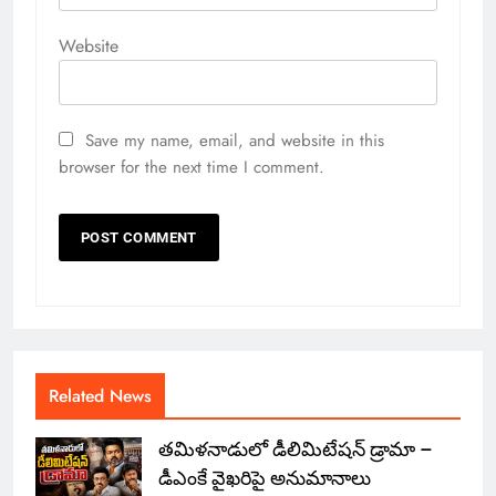
Website
Save my name, email, and website in this
browser for the next time I comment.
Related News
తమిళనాడులో డీలిమిటేషన్ డ్రామా –
డీఎంకే వైఖరిపై అనుమానాలు