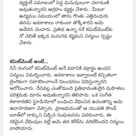
వ్యక్తులే సమాజంలో పెద్ద మనుషులుగా చలామణి
అవుతున్నారని ఆగ్రహం వ్యక్తం చేశారు. ‘మీటూ’
ఉద్యమం సమయంలో తాను గొంతు ఎత్తినందుకు
తనను అవకాశాలు రాకుండా తొక్కేశారని ఆమె
ఆవేదన చెందారు. ప్రతిభ ఉన్నా సరే కమిట్‌మెంట్‌కు
నో చెబితే ఇక్కడ మనుగడ కష్టమని చిన్మయి స్పష్టం
చేశారు.
కమిట్‌మెంట్ అంటే…
సినీ రంగంలో కమిట్‌మెంట్ అనే పదానికి వక్రార్థం ఉందని
చిన్మయి విమర్శించారు. అవకాశాలు ఇవ్వాలంటే కచ్చితంగా
లైంగికంగా సహకరించాలనే నిబంధనలు విధిస్తున్నారని
ఆరోపించారు. దీనివల్ల ఎంతోమంది ప్రతిభావంతులైన మహిళలు
పరిశ్రమకు దూరం అవుతున్నారని తెలిపారు. ఒక సంగీత
కళాకారిణిని స్టూడియోలో బంధించి వేధించిన ఉదంతాన్ని ఆమె
ఉదాహరణగా చెప్పారు. ప్రాణభయంతో ఆ యువతి సౌండ్
బూత్‌లో దాక్కుని ఏడ్చిన సంఘటనను వివరించారు. ఈ
రకమైన వేధింపుల వల్లే ఆమె తన కెరీర్‌ను వదిలేసిందని చిన్మయి
వాపోయారు.