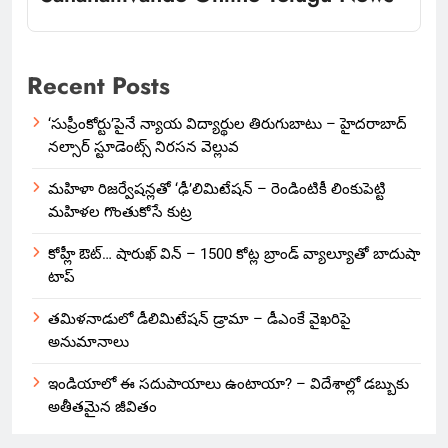
Recent Posts
‘సుప్రీంకోర్టు’పైనే న్యాయ విద్యార్థుల తిరుగుబాటు – హైదరాబాద్
నల్సార్ స్టూడెంట్స్ నిరసన వెల్లువ
మహిళా రిజర్వేషన్లతో ‘ఢీ’లిమిటేషన్ – రెండింటికీ లింకుపెట్టి
మహిళల గొంతుకోసే కుట్ర
కోహ్లీ ఔట్… షారుఖ్ విన్ – 1500 కోట్ల బ్రాండ్ వ్యాల్యూతో బాదుషా
టాప్
తమిళనాడులో డీలిమిటేషన్ డ్రామా – డీఎంకే వైఖరిపై
అనుమానాలు
ఇండియాలో‌ ఈ సదుపాయాలు ఉంటాయా? – విదేశాల్లో డబ్బుకు
అతీతమైన జీవితం