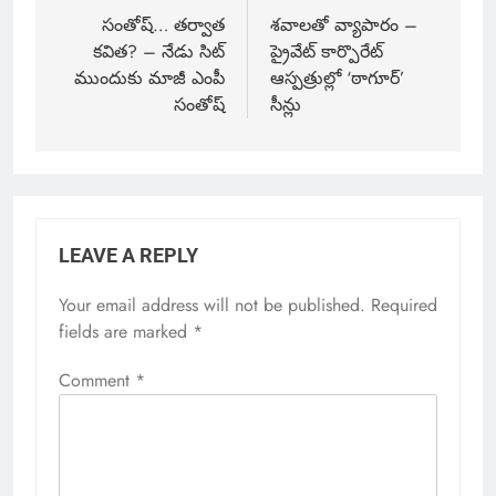
సంతోష్‌… తర్వాత
శవాలతో వ్యాపారం –
కవిత? – నేడు సిట్
ప్రైవేట్ కార్పొరేట్
ముందుకు మాజీ ఎంపీ
ఆస్పత్రుల్లో ‘ఠాగూర్’
సంతోష్‌
సీన్లు
LEAVE A REPLY
Your email address will not be published.
Required
fields are marked
*
Comment
*