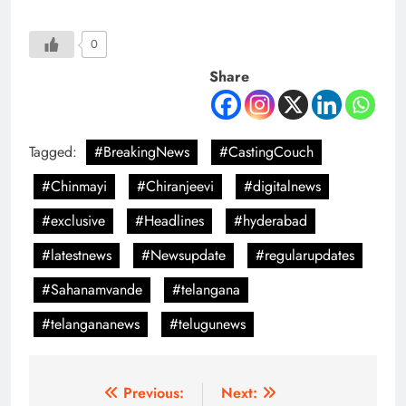
0
Share
Tagged:
#BreakingNews
#CastingCouch
#Chinmayi
#Chiranjeevi
#digitalnews
#exclusive
#Headlines
#hyderabad
#latestnews
#Newsupdate
#regularupdates
#Sahanamvande
#telangana
#telangananews
#telugunews
Previous:
Next: