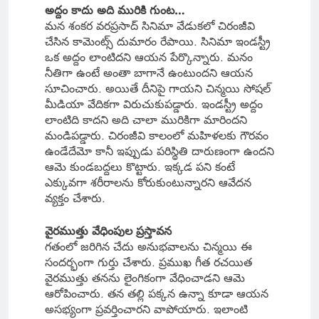
అద్దం కాదు అది మురికి గుంట…
మన శంకర వరప్రసాద్ సినిమా వేడుకలో చిరంజీవి
చేసిన కామెంట్స్ దుమారం రేపాయి. సినిమా ఇండస్ట్రీ
ఒక అద్దం లాంటిదని ఆయన పేర్కొన్నారు. మనం
నీతిగా ఉంటే అంతా బాగానే ఉంటుందని ఆయన
సూచించారు. అయితే దీనిపై గాయని చిన్మయి సోషల్
మీడియా వేదికగా విరుచుకుపడ్డారు. ఇండస్ట్రీ అద్దం
లాంటిది కాదని అది చాలా మురికిగా మారిందని
మండిపడ్డారు. చిరంజీవి కాలంలో మహిళలకు గౌరవం
ఉండేదేమో కానీ ఇప్పుడు పరిస్థితి దారుణంగా ఉందని
ఆమె కుండబద్దలు కొట్టారు. ఇక్కడ పని కంటే
ఎక్కువగా శరీరాలను కోరుకుంటున్నారని ఆవేదన
వ్యక్తం చేశారు.
వైరముత్తు వేధింపుల ప్రస్తావన
గతంలో జరిగిన చేదు అనుభవాలను చిన్మయి ఈ
సందర్భంగా గుర్తు చేశారు. ప్రముఖ గీత రచయిత
వైరముత్తు తనను లైంగికంగా వేధించాడని ఆమె
ఆరోపించారు. తన తల్లి పక్కన ఉన్నా కూడా ఆయన
అసభ్యంగా ప్రవర్తించారని వాపోయారు. ఇలాంటి