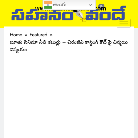
తెలుగు
www.sahanamvande.com
Home
Featured
బూతు సినిమా నీతి కబుర్లు – చిరంజీవి కాస్టింగ్ కౌచ్ పై చిన్మయి
విస్మయం