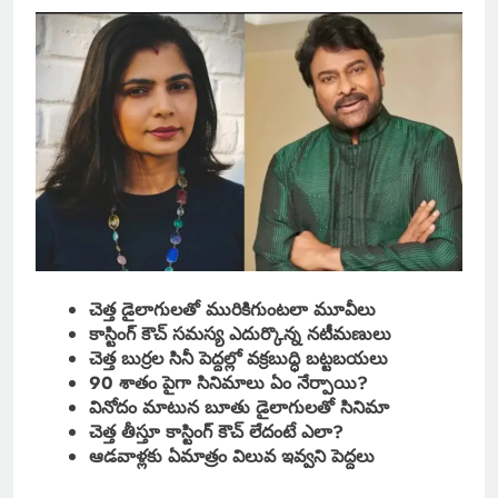
చెత్త డైలాగులతో మురికిగుంటలా మూవీలు
కాస్టింగ్ కౌచ్ సమస్య ఎదుర్కొన్న నటీమణులు
చెత్త బుర్రల సినీ పెద్దల్లో వక్రబుద్ధి బట్టబయలు
90 శాతం పైగా సినిమాలు ఏం నేర్పాయి?
వినోదం మాటున బూతు డైలాగులతో సినిమా
చెత్త తీస్తూ కాస్టింగ్ కౌచ్ లేదంటే ఎలా?
ఆడవాళ్లకు ఏమాత్రం విలువ ఇవ్వని పెద్దలు