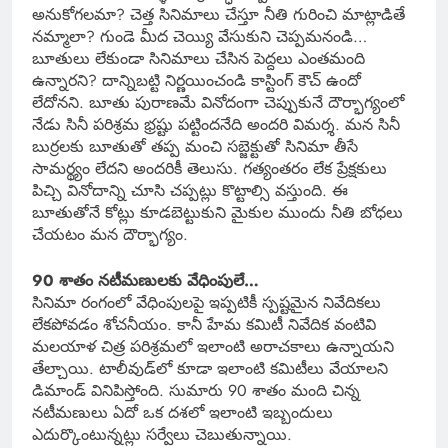
అనుకోగలమా? చెత్త సినిమాలు చేస్తూ నీతి గురించి మాట్లాడితే
నమ్మాలా? గుండె మీద చెయ్యి వేసుకుని చెప్పమనండి…
బూతులు లేకుండా సినిమాలు చేసిన పెద్దలు ఎంతమంది
ఉన్నారని? దాన్నిబట్టి నిర్ణయించండి కాస్టింగ్ కౌచ్ ఉందో
లేదోనని. బూతు పురాణమే వినోదంగా చెప్పుకునే దౌర్భాగ్యంలో
నేడు సినీ పరిశ్రమ భ్రష్టు పట్టిందనేది అందరి విమర్శ. మన సినీ
బుర్రలకు బూతుతో తప్ప మంచి సబ్జెక్టుతో సినిమా తీసే
సామర్థ్యం లేదని అందరికీ తెలుసు. గత్యంతరం లేక ప్రేక్షకులు
పిచ్చి వినోదాన్ని చూసి చప్పట్లు కొట్టాల్సి వస్తుంది. ఈ
బూతుతోనే కోట్లు కూడబెట్టుకుని మైకుల ముందు నీతి బోధలు
చేయటం మన దౌర్భాగ్యం.
90 శాతం నటీమణులకు వేధింపులే…
సినిమా రంగంలో వేధింపులపై ఇప్పటికీ స్పష్టమైన నివేదికలు
లేకపోవడం శోచనీయం. కానీ హేమ కమిటీ నివేదిక వంటివి
మలయాళ చిత్ర పరిశ్రమలో ఇలాంటి అరాచకాలు ఉన్నాయని
తేల్చాయి. టాలీవుడ్‌లో కూడా ఇలాంటి కమిటీలు వేయాలని
డిమాండ్ వినిపిస్తోంది. సుమారు 90 శాతం మంది చిన్న
నటీమణులు ఏదో ఒక దశలో ఇలాంటి ఇబ్బందులు
ఎదుర్కొంటున్నట్లు సర్వేలు చెబుతున్నాయి.