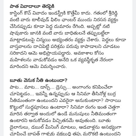
పాత వివాదాలూ తెరపైకి
కాస్టింగ్ కౌచ్ వివాదం ఇండస్ట్రీకి కొత్తేమీ కాదు. గతంలో శ్రీరెడ్డి
వంటి వారు టాలీవుడ్ ఫిలిం ఛాంబర్ ముందు నిరసన వ్యక్తం
చేసినప్పుడు కూడా పెద్ద దుమారం రేగింది. అప్పట్లో నటి
షావుకారు జానకి వంటి వారు బాధితులనే తప్పుబట్టేలా
మాట్లాడటంపై చిన్మయి అభ్యంతరం వ్యక్తం చేశారు. పెద్దలు కూడా
వాస్తవాలను దాచిపెట్టి పరిశ్రమ పరువు కాపాడాలని చూడటం
సరికాదని ఆమె అభిప్రాయపడ్డారు. అవకాశాల కోసం
మహిళలను వాడుకోవడం అనేది ఒక వ్యవస్థీకృత నేరంలా
మారిందని ఆమె విమర్శించారు.
బూతు వెనుక నీతి ఉంటుందా?
పాట… మాట… డాన్స్… డ్రెస్సు… అంగాంగం కనిపించేలా
చూపెట్టడం… ఇవన్నీ ఉన్నప్పుడు ఆ సినిమా తీసినోళ్ల బుర్ర
నీతిమంతంగా ఉంటుందని ఎవరైనా అనుకుంటారా? సారాయి
కొట్టులో సుద్దపూసలు ఉంటారా? సినిమా రంగం ఇంత చెత్తగా
మారిన తర్వాత అందులో ఉండే మనుషులు నీతిమంతంగా
ఉంటారని అనుకోవడం పిచ్చితనమే అవుతుంది. బూతు
డైలాగులు, డబుల్ మీనింగ్ మాటలు, ఆడవాళ్లను అసభ్యంగా
చూపించే బాపత్ గాళ్ళకు వక్రబుద్ధి తప్ప మరొకటి ఉంటుందని