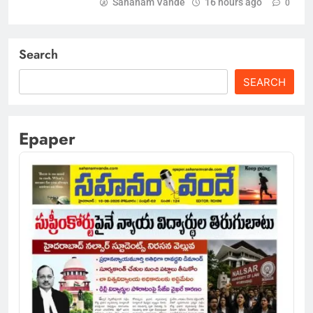
Sahanam Vande
16 hours ago
0
Search
SEARCH
Epaper