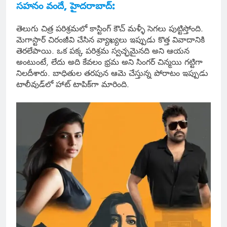
సహనం వందే, హైదరాబాద్:
తెలుగు చిత్ర పరిశ్రమలో కాస్టింగ్ కౌచ్ మళ్ళీ సెగలు పుట్టిస్తోంది.
మెగాస్టార్ చిరంజీవి చేసిన వ్యాఖ్యలు ఇప్పుడు కొత్త వివాదానికి
తెరలేపాయి. ఒక పక్క పరిశ్రమ స్వచ్ఛమైనది అని ఆయన
అంటుంటే, లేదు అది కేవలం భ్రమ అని సింగర్ చిన్మయి గట్టిగా
నిలదీశారు. బాధితుల తరపున ఆమె చేస్తున్న పోరాటం ఇప్పుడు
టాలీవుడ్‌లో హాట్ టాపిక్‌గా మారింది.