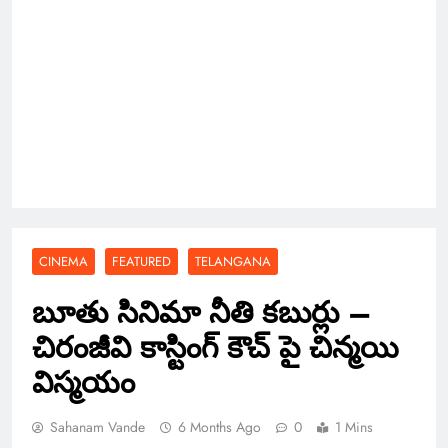
CINEMA
FEATURED
TELANGANA
బూతు సినిమా నీతి కబుర్లు –
చిరంజీవి కాస్టింగ్ కౌచ్ పై చిన్మయి
విస్మయం
Sahanam Vande
6 Months Ago
0
1 Mins