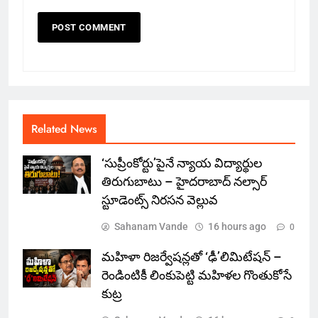
Related News
‘సుప్రీంకోర్టు’పైనే న్యాయ విద్యార్థుల
తిరుగుబాటు – హైదరాబాద్ నల్సార్
స్టూడెంట్స్ నిరసన వెల్లువ
Sahanam Vande
16 hours ago
0
మహిళా రిజర్వేషన్లతో ‘ఢీ’లిమిటేషన్ –
రెండింటికీ లింకుపెట్టి మహిళల గొంతుకోసే
కుట్ర